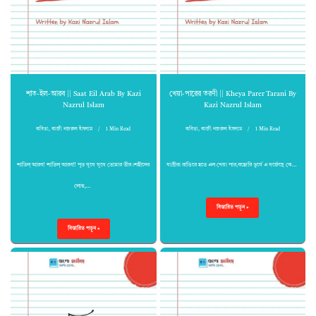
শাত-ইল-আরব || Saat Eil Arab By Kazi
খেয়া-পারের তরণী || Kheya Parer Tarani By
Nazrul Islam
Kazi Nazrul Islam
কবিতা
,
কাজী নজরুল ইসলাম
1 Min Read
কবিতা
,
কাজী নজরুল ইসলাম
1 Min Read
শাতিল্ আরব! শাতিল্ আরব!! পূত যুগে যুগে তোমার তীর।শহীদের
যাত্রীরা রাত্তিরে হতে এল খেয়া পার,বজ্রেরি তূর্যে এ গর্জেছে কে…
লোহু,…
বিস্তারিত পড়ুন »
বিস্তারিত পড়ুন »