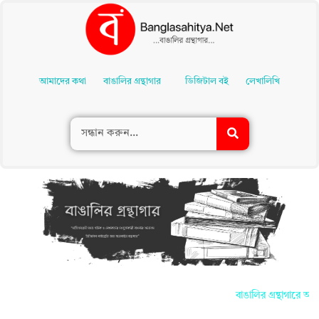
Skip
To
আমাদের কথা
বাঙালির গ্রন্থাগার
ডিজিটাল বই
লেখালিখি
Content
বাঙালির গ্রন্থাগারে আপন