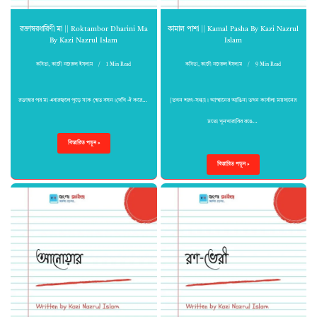
রক্তাম্বরধারিণী মা || Roktambor Dharini Ma
কামাল পাশা || Kamal Pasha By Kazi Nazrul
By Kazi Nazrul Islam
Islam
কবিতা
,
কাজী নজরুল ইসলাম
1 Min Read
কবিতা
,
কাজী নজরুল ইসলাম
9 Min Read
রক্তাম্বর পর মা এবারজ্বলে পুড়ে যাক শ্বেত বসন।দেখি ঐ করে…
[তখন শরৎ-সন্ধ্যা। আস্মানের আঙিনা তখন কার্বালা ময়দানের
মতো খুনখারাবির রঙে…
বিস্তারিত পড়ুন »
বিস্তারিত পড়ুন »