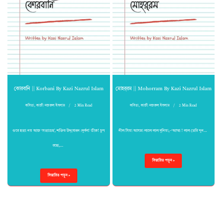
কোরবানি || Korbani By Kazi Nazrul Islam
মোহর্‌রম || Mohorram By Kazi Nazrul Islam
কবিতা
,
কাজী নজরুল ইসলাম
2 Min Read
কবিতা
,
কাজী নজরুল ইসলাম
2 Min Read
ওরে হত্যা নয় আজ ‘সত্যাগ্রহ’, শক্তির উদ্‌বোধন।দুর্বল! ভীরু! চুপ
নীল সিয়া আসমা লালে লাল দুনিয়া,–‘আম্মা ! লাল তেরি খুন…
রহো,…
বিস্তারিত পড়ুন »
বিস্তারিত পড়ুন »