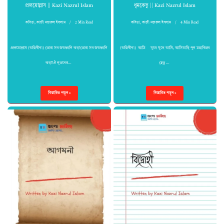
প্রলয়োল্লাস || Kazi Nazrul Islam
ধূমকেতু || Kazi Nazrul Islam
কবিতা
,
কাজী নজরুল ইসলাম
2 Min Read
কবিতা
,
কাজী নজরুল ইসলাম
4 Min Read
প্রলয়োল্লাস (অগ্নিবীণা) তোরা সব জয়ধ্বনি কর্!তোরা সব জয়ধ্বনি
(অগ্নিবীণা) আমি যুগে যুগে আসি, আসিয়াছি পুন মহাবিপ্লব
কর্!!ঐ নূতনের…
হেতু …
বিস্তারিত পড়ুন »
বিস্তারিত পড়ুন »