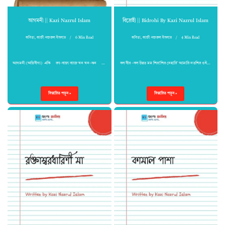
আগমনী || Kazi Nazrul Islam
বিদ্রোহী || Bidrohi By Kazi Nazrul Islam
কবিতা
,
কাজী নজরুল ইসলাম
6 Min Read
কবিতা
,
কাজী নজরুল ইসলাম
4 Min Read
আগমনী (অগ্নিবীণা) একি রণ-বাজা বাজে ঘন ঘন–ঝন …
বল বীর –বল উন্নত মম শির!শির নেহারি’ আমারি নতশির ওই…
বিস্তারিত পড়ুন »
বিস্তারিত পড়ুন »