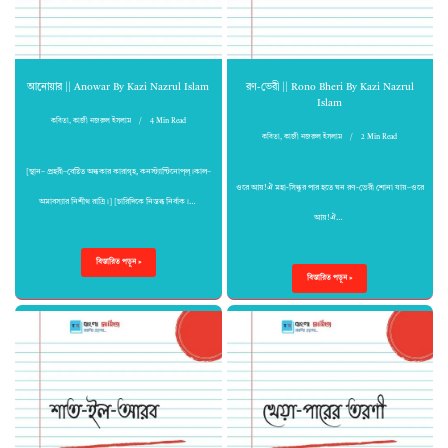
আনোয়ার || Anowar By Kazi Nazrul Islam
রণ-ভেরী || Rono Bheri By Kazi Nazrul
Islam
কবিতা
,
কাজী নজরুল ইসলাম
4 Min Read
কবিতা
,
কাজী নজরুল ইসলাম
2 Min Read
[স্থান– প্রহরী–বেষ্টিত অন্ধকার কারাগৃহ, কনস্ট্যান্টিনোপ্‌ল্‌।কাল–
ওরে আয়!ঐ মহা-সিন্ধুর পার হতে ঘন রণ-ভেরী শোনা যায়–ওরে
অমাবস্যার নিশীথ রাত্রি।] [চারিদিকে নিস্তব্ধ নির্বাক।…
আয়!ঐ…
বিস্তারিত পড়ুন »
বিস্তারিত পড়ুন »