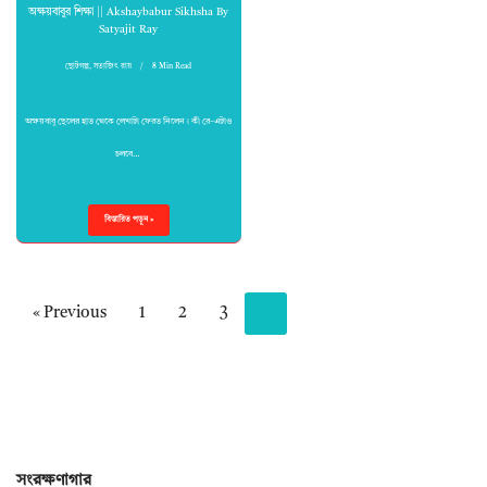
অক্ষয়বাবুর শিক্ষা || Akshaybabur Sikhsha By
Satyajit Ray
ছোটগল্প
,
সত্যজিৎ রায়
8 Min Read
অক্ষয়বাবু ছেলের হাত থেকে লেখাটা ফেরত নিলেন। কী রে–এটাও
চলবে…
বিস্তারিত পড়ুন »
« Previous
1
2
3
4
সংরক্ষণাগার