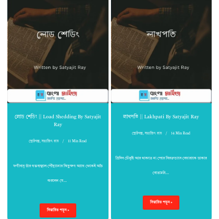
লোড শেডিং || Load Shedding By Satyajit
লাখপতি || Lakhpati By Satyajit Ray
Ray
ছোটগল্প
,
সত্যজিৎ রায়
14 Min Read
ছোটগল্প
,
সত্যজিৎ রায়
11 Min Read
ত্রিদিব চৌধুরী আর থাকতে না পেরে বিরক্তভাবে বেয়ারাকে ডাকার
ফণীবাবু তাঁর গন্তব্যস্থলে পৌঁছানোর কিছুক্ষণ আগে থেকেই আঁচ
বোতামটা…
করলেন যে…
বিস্তারিত পড়ুন »
বিস্তারিত পড়ুন »