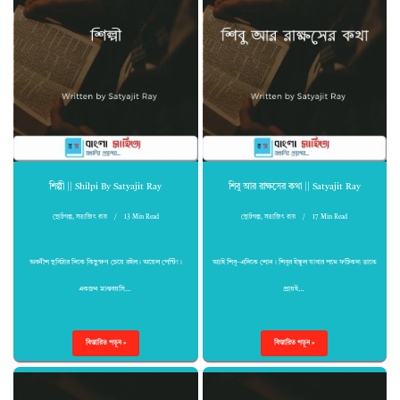
শিল্পী || Shilpi By Satyajit Ray
শিবু আর রাক্ষসের কথা || Satyajit Ray
ছোটগল্প
,
সত্যজিৎ রায়
13 Min Read
ছোটগল্প
,
সত্যজিৎ রায়
17 Min Read
অবনীশ ছবিটার দিকে কিছুক্ষণ চেয়ে রইল। অয়েল পেন্টিং।
অ্যাই শিবু–এদিকে শোন। শিবুর ইস্কুল যাবার পথে ফটিকদা তাকে
একজন মাঝবয়সি…
প্রায়ই…
বিস্তারিত পড়ুন »
বিস্তারিত পড়ুন »