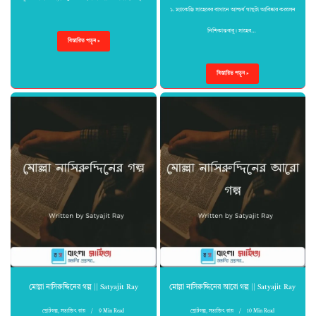
১. ম্যাকেঞ্জি সাহেবের বাগানে আশ্চর্য গাছটা আবিষ্কার করলেন
নিশিকান্তবাবু। সাহেব…
বিস্তারিত পড়ুন »
বিস্তারিত পড়ুন »
মোল্লা নাসিরুদ্দিনের গল্প || Satyajit Ray
মোল্লা নাসিরুদ্দিনের আরো গল্প || Satyajit Ray
ছোটগল্প
,
সত্যজিৎ রায়
9 Min Read
ছোটগল্প
,
সত্যজিৎ রায়
10 Min Read