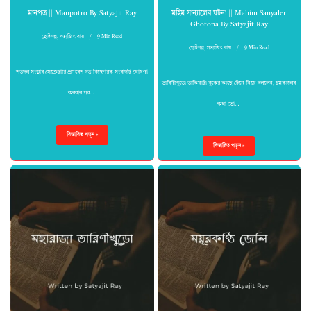
মানপত্র || Manpotro By Satyajit Ray
মহিম সান্যালের ঘটনা || Mahim Sanyaler
Ghotona By Satyajit Ray
ছোটগল্প
,
সত্যজিৎ রায়
9 Min Read
ছোটগল্প
,
সত্যজিৎ রায়
9 Min Read
শতদল সংস্থার সেক্রেটারি প্রণবেশ দত্ত বিস্ফোরক সংবাদটি ঘোষণা
তারিণীখুড়ো তাকিয়াটা বুকের কাছে টেনে নিয়ে বললেন, চমকালের
করবার পর…
কথা তো…
বিস্তারিত পড়ুন »
বিস্তারিত পড়ুন »