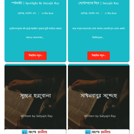
স্পটলাইট || Spotlight By Satyajit Ray
সেপ্টোপাসের খিদে || Satyajit Ray
ছোটগল্প
,
সত্যজিৎ রায়
14 Min Read
ছোটগল্প
,
সত্যজিৎ রায়
21 Min Read
ছোটনাগপুরের এই ছোট্ট শহরটায় পুজোর ছুটি কাটাতে আমরা
কড়া নাড়ার আওয়াজ পেয়ে আপনা থেকেই মুখ থেকে একটা
আগেও অনেকবার…
বিরক্তিসূচক…
বিস্তারিত পড়ুন »
বিস্তারিত পড়ুন »