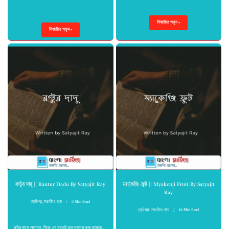
বিস্তারিত পড়ুন »
বিস্তারিত পড়ুন »
রণ্টুর দাদু || Rantur Dadu By Satyajit Ray
ম্যাকেঞ্জি ফ্রুট || Myakenji Fruit By Satyajit
Ray
ছোটগল্প
,
সত্যজিৎ রায়
6 Min Read
ছোটগল্প
,
সত্যজিৎ রায়
16 Min Read
রন্টুর বয়স পনেরো, কিন্তু এর মধ্যেই তার গানের গলা হয়েছে…