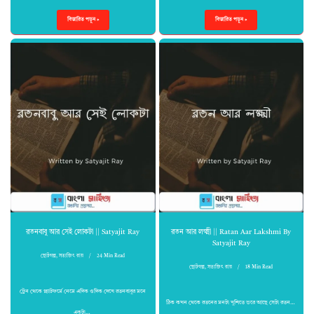
বিস্তারিত পড়ুন »
বিস্তারিত পড়ুন »
রতনবাবু আর সেই লোকটা || Satyajit Ray
রতন আর লক্ষ্মী || Ratan Aar Lakshmi By
Satyajit Ray
ছোটগল্প
,
সত্যজিৎ রায়
24 Min Read
ছোটগল্প
,
সত্যজিৎ রায়
18 Min Read
ট্রেন থেকে প্ল্যাটফর্মে নেমে এদিক ওদিক দেখে রতনবাবুর মনে
ঠিক কখন থেকে রতনের মনটা খুশিতে ভরে আছে সেটা রতন…
একটা…