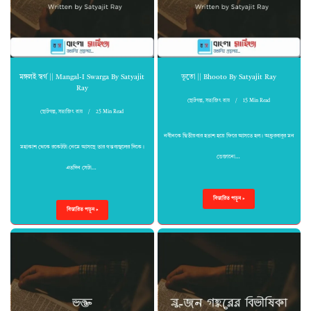
মঙ্গলই স্বর্গ || Mangal-I Swarga By Satyajit
ভূতো || Bhooto By Satyajit Ray
Ray
ছোটগল্প
,
সত্যজিৎ রায়
15 Min Read
ছোটগল্প
,
সত্যজিৎ রায়
25 Min Read
নবীনকে দ্বিতীয়বার হতাশ হয়ে ফিরে আসতে হল। অক্রূরবাবুর মন
মহাকাশ থেকে রকেটটা নেমে আসছে তার গন্তব্যস্থলের দিকে।
ভেজানো…
এতদিন সেটা…
বিস্তারিত পড়ুন »
বিস্তারিত পড়ুন »