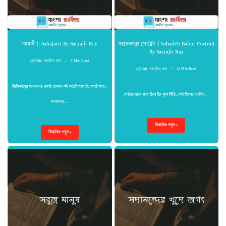
সহযাত্রী || Sahajatri By Satyajit Ray
সহদেববাবুর পোট্রেট || Sahadeb Babur Portrait
By Satyajit Ray
ছোটগল্প
,
সত্যজিৎ রায়
5 Min Read
ছোটগল্প
,
সত্যজিৎ রায়
13 Min Read
ত্রিদিববাবুর সাধারণত একটা হালকা বই পড়েই সময়টা কেটে যায়।
যেটার আগে নাম ছিল ফ্রি স্কুল স্ট্রিট, সেই মিরজা গালিব…
কলকাতা…
বিস্তারিত পড়ুন »
বিস্তারিত পড়ুন »