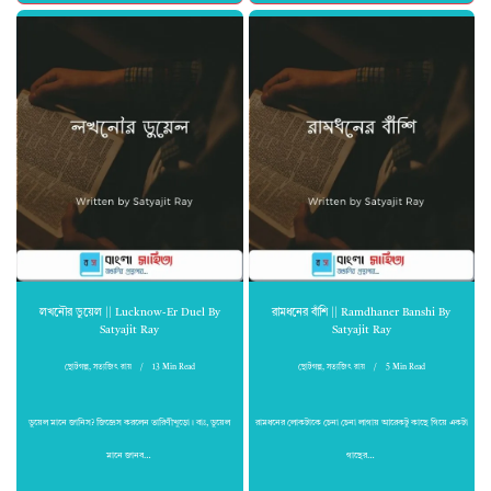
লখনৌর ডুয়েল || Lucknow-Er Duel By
রামধনের বাঁশি || Ramdhaner Banshi By
Satyajit Ray
Satyajit Ray
ছোটগল্প
,
সত্যজিৎ রায়
13 Min Read
ছোটগল্প
,
সত্যজিৎ রায়
5 Min Read
ডুয়েল মানে জানিস? জিজ্ঞেস করলেন তারিণীখুড়ো। বাঃ, ডুয়েল
রামধনের লোকটাকে চেনা চেনা লাগায় আরেকটু কাছে গিয়ে একটা
মানে জানব…
গাছের…