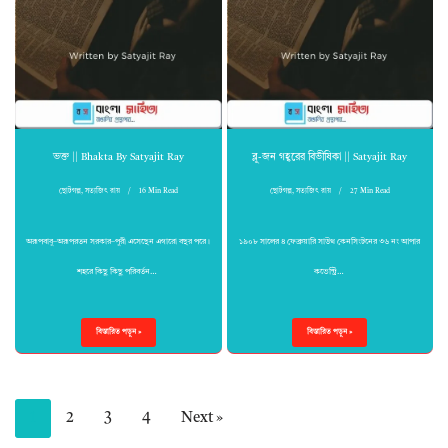
ভক্ত || Bhakta By Satyajit Ray
ব্লু-জন গহ্বরের বিভীষিকা || Satyajit Ray
ছোটগল্প
,
সত্যজিৎ রায়
16 Min Read
ছোটগল্প
,
সত্যজিৎ রায়
27 Min Read
অরূপবাবু–অরূপরতন সরকার–পুরী এসেছেন এগারো বছর পরে।
১৯০৮ সালের ৪ ফেব্রুয়ারি সাউথ কেনসিংটনের ৩৬ নং আপার
শহরে কিছু কিছু পরিবর্তন…
কভেন্ট্রি…
বিস্তারিত পড়ুন »
বিস্তারিত পড়ুন »
1
2
3
4
Next »