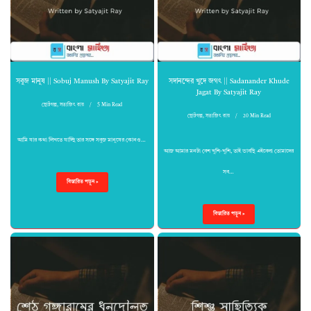
সবুজ মানুষ || Sobuj Manush By Satyajit Ray
সদানন্দের খুদে জগৎ || Sadanander Khude
Jagat By Satyajit Ray
ছোটগল্প
,
সত্যজিৎ রায়
5 Min Read
ছোটগল্প
,
সত্যজিৎ রায়
20 Min Read
আমি যার কথা লিখতে যাচ্ছি তার সঙ্গে সবুজ মানুষের কোনও…
আজ আমার মনটা বেশ খুশি-খুশি, তাই ভাবছি এইবেলা তোমাদের
সব…
বিস্তারিত পড়ুন »
বিস্তারিত পড়ুন »