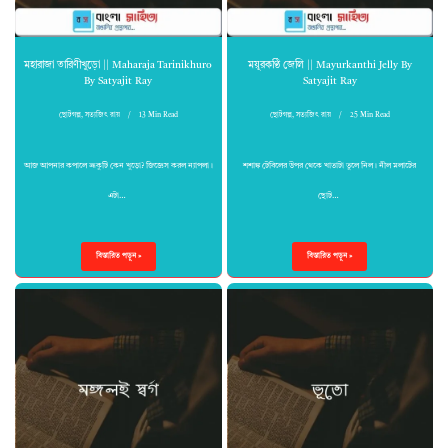
মহারাজা তারিণীখুড়ো || Maharaja Tarinikhuro
ময়ূরকণ্ঠি জেলি || Mayurkanthi Jelly By
By Satyajit Ray
Satyajit Ray
ছোটগল্প
,
সত্যজিৎ রায়
13 Min Read
ছোটগল্প
,
সত্যজিৎ রায়
25 Min Read
আজ আপনার কপালে ভ্রূকুটি কেন খুড়ো? জিজ্ঞেস করল ন্যাপলা।
শশাঙ্ক টেবিলের উপর থেকে খাতাটা তুলে নিল। নীল মলাটের
এটা…
ছোট…
বিস্তারিত পড়ুন »
বিস্তারিত পড়ুন »