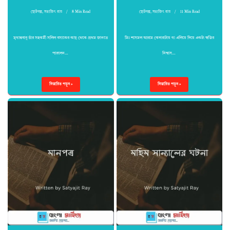
ছোটগল্প
,
সত্যজিৎ রায়
8 Min Read
ছোটগল্প
,
সত্যজিৎ রায়
11 Min Read
মৃগাঙ্কবাবু তাঁর সহকর্মী সলিল বসাকের কাছ থেকে প্রথম জানতে
মিঃ শাসমল আরাম কেদারাটায় গা এলিয়ে দিয়ে একটা স্বস্তির
পারলেন…
নিশ্বাস…
বিস্তারিত পড়ুন »
বিস্তারিত পড়ুন »