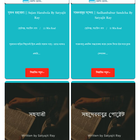
সুজন হরবোলা || Sujan Harabola By Satyajit
সাধনবাবুর সন্দেহ || Sadhanbabur Sandeha By
Ray
Satyajit Ray
ছোটগল্প
,
সত্যজিৎ রায়
22 Min Read
ছোটগল্প
,
সত্যজিৎ রায়
11 Min Read
সুজনের বাড়ির পিছনেই ছিল একটা সজনে গাছ। তাতে থাকত
সাধনবাবু একদিন সন্ধ্যাবেলা কাজ থেকে ফিরে তাঁর ঘরে ঢুকে
একটা…
দেখলেন…
বিস্তারিত পড়ুন »
বিস্তারিত পড়ুন »