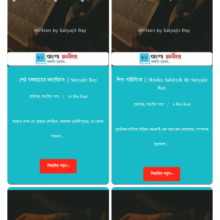
শেঠ গঙ্গারামের ধনদৌলত || Satyajit Ray
শিশু সাহিত্যিক || Shishu Sahityik By Satyajit
Ray
ছোটগল্প
,
সত্যজিৎ রায়
16 Min Read
ছোটগল্প
,
সত্যজিৎ রায়
4 Min Read
আমার এখন যে চেহারা দেখছিস, বললেন তারিণীখুড়ো, তা থেকে
ছোটদের মাসিক পত্রিকা বহুরূপী এক বছর হল বেরোচ্ছে। সম্পাদক
আমার…
সুপ্রকাশ…
বিস্তারিত পড়ুন »
বিস্তারিত পড়ুন »