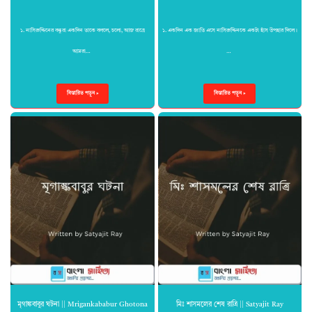
১. নাসিরুদ্দিনের বন্ধুরা একদিন তাকে বললে, চলো, আজ রাত্রে
১. একদিন এক জ্ঞাতি এসে নাসিরুদ্দিনকে একটা হাঁস উপহার দিলে।
আমরা…
…
বিস্তারিত পড়ুন »
বিস্তারিত পড়ুন »
মৃগাঙ্কবাবুর ঘটনা || Mrigankababur Ghotona
মিঃ শাসমলের শেষ রাত্রি || Satyajit Ray