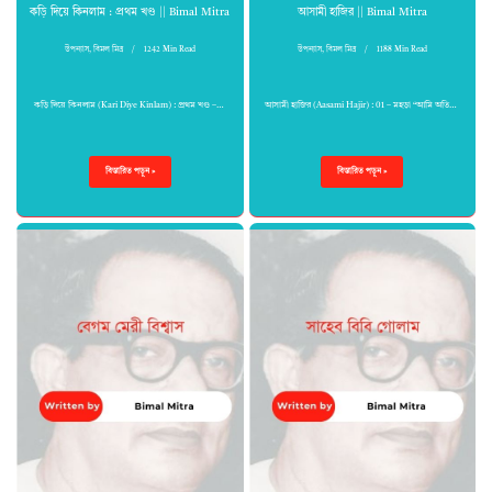
কড়ি দিয়ে কিনলাম : প্রথম খণ্ড || Bimal Mitra
আসামী হাজির || Bimal Mitra
উপন্যাস
,
বিমল মিত্র
1242 Min Read
উপন্যাস
,
বিমল মিত্র
1188 Min Read
কড়ি দিয়ে কিনলাম (Kari Diye Kinlam) : প্রথম খণ্ড –…
আসামী হাজির (Aasami Hajir) : 01 – মহড়া “আমি অতি…
বিস্তারিত পড়ুন »
বিস্তারিত পড়ুন »