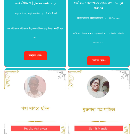
অন্য রবীন্দ্রনাথ || Jashobanta Roy
দেবী মনসা এবং আমার ছেলেবেলা || Sanjit
Mandal
আধুনিক নিবন্ধ
,
আধুনিক সাহিত্য
8 Min Read
আধুনিক নিবন্ধ
,
আধুনিক সাহিত্য
10 Min Read
অন্য রবীন্দ্রনাথ রবীন্দ্রনাথ ঠাকুর বাঙালির কাছে বিশেষ একটি নাম।
দেবী মনসা এবং আমার ছেলেবেলা আজ ১লা ভাদ্র সোমবার
বাংলা…
১৪২৭১৭ই…
বিস্তারিত পড়ুন »
বিস্তারিত পড়ুন »