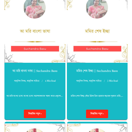
আ মরি বাংলা ভাষা || Suchandra Basu
মমির শেষ ইচ্ছা || Suchandra Basu
আধুনিক নিবন্ধ
,
আধুনিক সাহিত্য
4 Min Read
আধুনিক নিবন্ধ
,
আধুনিক সাহিত্য
3 Min Read
আ মরি বাংলা ভাষা বাংলা ভাষা আন্দোলনকে স্মরণ করে একুশে…
মমির শেষ ইচ্ছা বেঁচে উঠল তিন হাজার বছরের পুরনো মমি,…
বিস্তারিত পড়ুন »
বিস্তারিত পড়ুন »