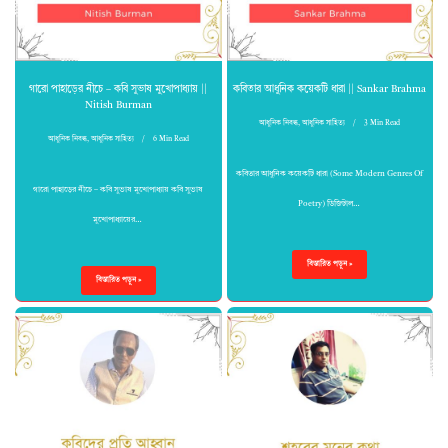
গারো পাহাড়ের নীচে – কবি সুভাষ মুখোপাধ্যায় ||
কবিতার আধুনিক কয়েকটি ধারা || Sankar Brahma
Nitish Burman
আধুনিক নিবন্ধ
,
আধুনিক সাহিত্য
3 Min Read
আধুনিক নিবন্ধ
,
আধুনিক সাহিত্য
6 Min Read
কবিতার আধুনিক কয়েকটি ধারা (Some Modern Genres Of
গারো পাহাড়ের নীচে – কবি সুভাষ মুখোপাধ্যায় কবি সুভাষ
Poetry) ডিজিটাল…
মুখোপাধ্যায়ের…
বিস্তারিত পড়ুন »
বিস্তারিত পড়ুন »