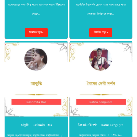
গারোপাহাড়ের পথে – কিছু অচেনা মানুষ আর অজানা ইতিহাসের
রাজনীতির চিত্তাকর্ষক স্লোগান ২০২৪ সালে ভারতে আসন্ন
খোঁজে…
লোকসভা নির্বাচনকে কেন্দ্র…
বিস্তারিত পড়ুন »
বিস্তারিত পড়ুন »
আকুতি || Rashmita Das
বৈষ্ণো দেবী দর্শন || Ratna Sengupta
আধুনিক গল্প/ছোটগল্প/অণুগল্প
,
আধুনিক নিবন্ধ
,
আধুনিক সাহিত্য
আধুনিক নিবন্ধ
,
আধুনিক সাহিত্য
2 Min Read