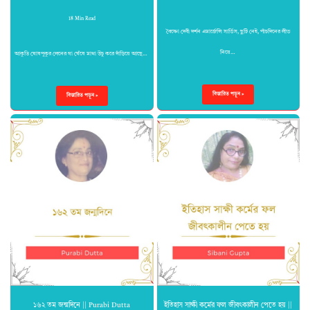
18 Min Read
বৈষ্ণো দেবী দর্শন এমার্জেন্সি সার্ভিস, ছুটি নেই, পাঁচদিনের লীভ
নিয়ে…
আকুতি ঘোষপুকুর লেনের গা ঘেঁষে মাথা উচু করে দাঁড়িয়ে আছে…
বিস্তারিত পড়ুন »
বিস্তারিত পড়ুন »
১৬২ তম জন্মদিনে || Purabi Dutta
ইতিহাস সাক্ষী কর্মের ফল জীবৎকালীন পেতে হয় ||