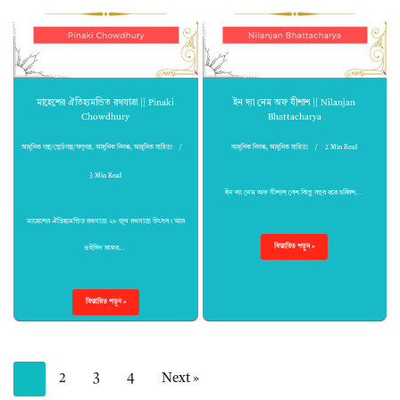
মাহেশের ঐতিহ্যমন্ডিত রথযাত্রা || Pinaki
ইন দ্যা নেম অফ যীশাশ || Nilanjan
Chowdhury
Bhattacharya
আধুনিক গল্প/ছোটগল্প/অণুগল্প
,
আধুনিক নিবন্ধ
,
আধুনিক সাহিত্য
আধুনিক নিবন্ধ
,
আধুনিক সাহিত্য
2 Min Read
3 Min Read
ইন দ্যা নেম অফ যীশাশ বেশ কিছু বছর ধরে চব্বিশ…
মাহেশের ঐতিহ্যমন্ডিত রথযাত্রা ২০ জুন রথযাত্রা উৎসব। আর
বিস্তারিত পড়ুন »
ওইদিন রথের…
বিস্তারিত পড়ুন »
1
2
3
4
Next »