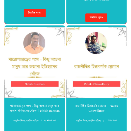
অষ্টাদশ লোকসভা নির্বাচনের…
বিস্তারিত পড়ুন »
বিস্তারিত পড়ুন »
গারোপাহাড়ের পথে – কিছু অচেনা মানুষ আর
রাজনীতির চিত্তাকর্ষক স্লোগান || Pinaki
অজানা ইতিহাসের খোঁজে || Nitish Burman
Chowdhury
আধুনিক নিবন্ধ
,
আধুনিক সাহিত্য
14 Min Read
আধুনিক নিবন্ধ
,
আধুনিক সাহিত্য
2 Min Read