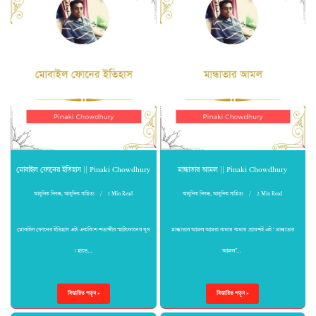
মোবাইল ফোনের ইতিহাস || Pinaki Chowdhury
মান্ধাতার আমল || Pinaki Chowdhury
আধুনিক নিবন্ধ
,
আধুনিক সাহিত্য
1 Min Read
আধুনিক নিবন্ধ
,
আধুনিক সাহিত্য
2 Min Read
মোবাইল ফোনের ইতিহাস এটা একবিংশ শতাব্দীর স্মার্টফোনের যুগ
মান্ধাতার আমল আমরা কথায় কথায় প্রায়শই এই ‘ মান্ধাতার
। হাতে…
আমল”…
বিস্তারিত পড়ুন »
বিস্তারিত পড়ুন »