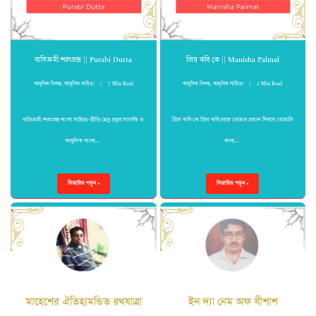
ব্যতিক্রমী শরৎচন্দ্র || Purabi Dutta
প্রিয় কবি কে || Manisha Palmal
আধুনিক নিবন্ধ
,
আধুনিক সাহিত্য
7 Min Read
আধুনিক নিবন্ধ
,
আধুনিক সাহিত্য
2 Min Read
ব্যতিক্রমী শরৎচন্দ্র বাংলা সাহিত্য-প্রীতি হেতু প্রচুর সাবেকি ও
প্রিয় কবি কে প্রিয় কবি,আজ তোমার প্রয়ান দিবসে তোমারি
আধুনিক বাংলা…
কাব্য…
বিস্তারিত পড়ুন »
বিস্তারিত পড়ুন »