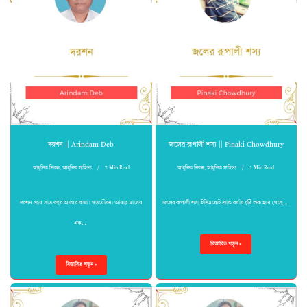
দরশন || Arindam Deb
জলের রূপালী শস্য || Pinaki Chowdhury
আধুনিক নিবন্ধ
,
আধুনিক সাহিত্য
7 Min Read
আধুনিক নিবন্ধ
,
আধুনিক সাহিত্য
2 Min Read
দরশন প্রায় সাত বছর আগের কথা। গতযৌবনা আষাঢ় মাসের
জলের রূপালী শস্য ইতিমধ্যেই প্রাক বর্ষার বৃষ্টি শুরু হয়ে গেছে…
এক…
বিস্তারিত পড়ুন »
বিস্তারিত পড়ুন »