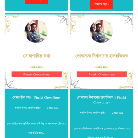
বিস্তারিত পড়ুন »
সোনাগাছির কথা || Pinaki Chowdhury
লোকসভা নির্বাচনের হালহকিকত || Pinaki
Chowdhury
আধুনিক নিবন্ধ
,
আধুনিক সাহিত্য
2 Min Read
আধুনিক নিবন্ধ
,
আধুনিক সাহিত্য
2 Min Read
সোনাগাছির কথা পৃথিবীর সবচেয়ে নিবিড়তম আনন্দ হল যৌনতা।
লোকসভা নির্বাচনের হালহকিকত বেজে গেছে ভোটের দামামা।
আর রতিক্রিয়ার…