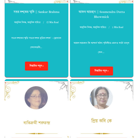
সত্তর দশকের স্মৃতি || Sankar Brahma
আজব আচরণে || Soumendra Dutta
Bhowmick
আধুনিক নিবন্ধ
,
আধুনিক সাহিত্য
15 Min Read
আধুনিক নিবন্ধ
,
আধুনিক সাহিত্য
2 Min Read
সত্তর দশকের স্মৃতি ‘সত্তর দশক মুক্তির দশক’ – স্লোগানে
আজব আচরণে কি আশ্চর্য ঘটনা পৃথিবীতে এমনও ঘটে! মানুষ
দেয়ালগুলি…
কেন…
বিস্তারিত পড়ুন »
বিস্তারিত পড়ুন »