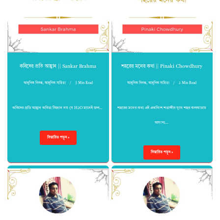
কবিদের প্রতি আহ্বান || Sankar Brahma
শহরের মনের কথা || Pinaki Chowdhury
আধুনিক নিবন্ধ
,
আধুনিক সাহিত্য
3 Min Read
আধুনিক নিবন্ধ
,
আধুনিক সাহিত্য
2 Min Read
কবিদের প্রতি আহ্বান কবিতা বিজ্ঞান নয় যে H2O মানেই জল…
শহরের মনের কথা এই একবিংশ শতাব্দীর যুগে শহর কলকাতায়
অসংখ্য…
বিস্তারিত পড়ুন »
বিস্তারিত পড়ুন »