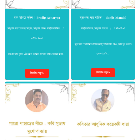
গঙ্গা সাগরে দুদিন || Pradip Acharyya
মুক্তগদ্য পত্র সাহিত্য || Sanjit Mandal
আধুনিক গল্প/ছোটগল্প/অণুগল্প
,
আধুনিক নিবন্ধ
,
আধুনিক সাহিত্য
আধুনিক নিবন্ধ
,
আধুনিক সাহিত্য
2 Min Read
4 Min Read
মুক্তগদ্য পত্র সাহিত্য প্রিয়তমাষুভালোবাসা নিও, আর খুব ভালো
থেকো তুমি…
গঙ্গা সাগরে দুদিন এই ভ্রমণ কাহিনী লিখতে বসে প্রথমেই মনে…
বিস্তারিত পড়ুন »
বিস্তারিত পড়ুন »