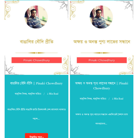
বাঙালির বৌদি প্রীতি || Pinaki Chowdhury
অক্ষয় ও অনন্ত পুণ্য লাভের সন্ধানে || Pinaki
Chowdhury
আধুনিক নিবন্ধ
,
আধুনিক সাহিত্য
2 Min Read
আধুনিক নিবন্ধ
,
আধুনিক সাহিত্য
2 Min Read
বাঙালির বৌদি প্রীতি বাঙালি জাতি চিরকালই বেশ রসেবসে থাকতে
অক্ষয় ও অনন্ত পুণ্য লাভের সন্ধানে এমনিতেই বৈশাখ মাস
পছন্দ…
দানধ্যানের…
বিস্তারিত পড়ুন »