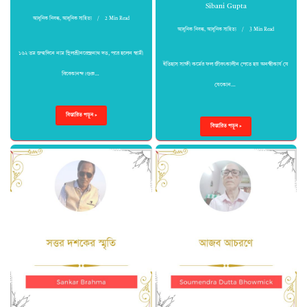
Sibani Gupta
আধুনিক নিবন্ধ
,
আধুনিক সাহিত্য
2 Min Read
আধুনিক নিবন্ধ
,
আধুনিক সাহিত্য
3 Min Read
১৬২ তম জন্মদিনে নাম ছিলশ্রীনরেন্দ্রনাথ দত্ত, পরে হলেন স্বামী
ইতিহাস সাক্ষী কর্মের ফল জীবৎকালীন পেতে হয় অনস্বীকার্য যে
বিবেকানন্দ।গুরু…
যেকোন…
বিস্তারিত পড়ুন »
বিস্তারিত পড়ুন »