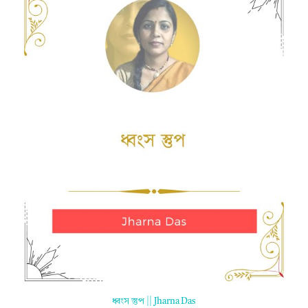
ধ্বংস স্তুপ || Jharna Das