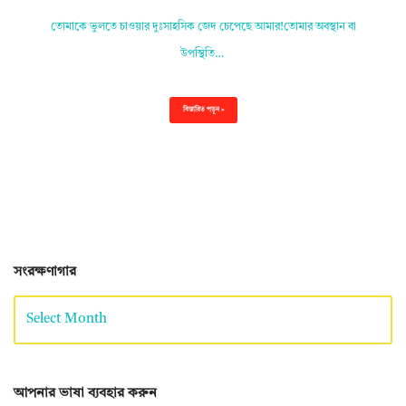
তোমাকে ভুলতে চাওয়ার দুঃসাহসিক জেদ চেপেছে আমার!তোমার অবস্থান বা
উপস্থিতি…
বিস্তারিত পড়ুন »
সংরক্ষণাগার
আপনার ভাষা ব্যবহার করুন