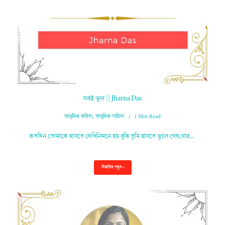
সবই ভুল || Jharna Das
আধুনিক কবিতা
,
আধুনিক সাহিত্য
1 Min Read
কতদিন তোমাকে হাসতে দেখিনিমনে হয় বুঝি তুমি হাসতে ভুলে গেছ;যার…
বিস্তারিত পড়ুন »