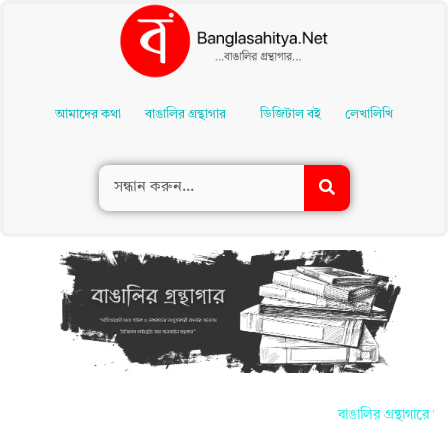
Skip
To
আমাদের কথা
বাঙালির গ্রন্থাগার
ডিজিটাল বই
লেখালিখি
Content
বাঙালির গ্রন্থাগারে আ