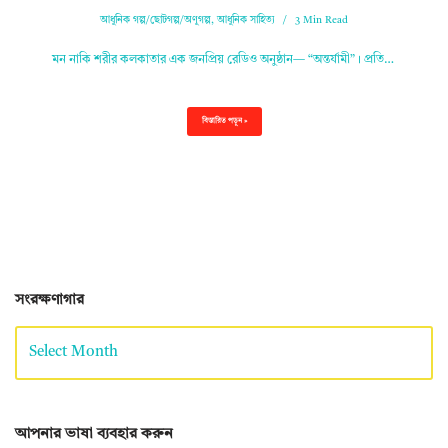
আধুনিক গল্প/ছোটগল্প/অণুগল্প
,
আধুনিক সাহিত্য
3 Min Read
মন নাকি শরীর কলকাতার এক জনপ্রিয় রেডিও অনুষ্ঠান— “অন্তর্যামী”। প্রতি…
বিস্তারিত পড়ুন »
সংরক্ষণাগার
আপনার ভাষা ব্যবহার করুন