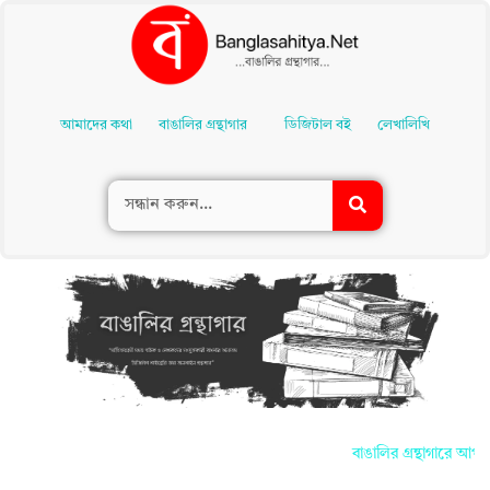
Skip
To
আমাদের কথা
বাঙালির গ্রন্থাগার
ডিজিটাল বই
লেখালিখি
Content
বাঙালির গ্রন্থাগারে আপনা