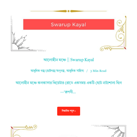
আলোহীন মঞ্চে || Swarup Kayal
আধুনিক গল্প/ছোটগল্প/অণুগল্প
,
আধুনিক সাহিত্য
3 Min Read
আলোহীন মঞ্চে কলকাতার থিয়েটার রোডে একসময় একটি ছোট নাট্যশালা ছিল
—‘রূপসী…
বিস্তারিত পড়ুন »