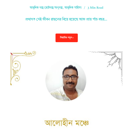
আধুনিক গল্প/ছোটগল্প/অণুগল্প
,
আধুনিক সাহিত্য
3 Min Read
প্রথাগত সেই জীবন রাহুলের বিয়ে হয়েছে আজ প্রায় পাঁচ বছর…
বিস্তারিত পড়ুন »