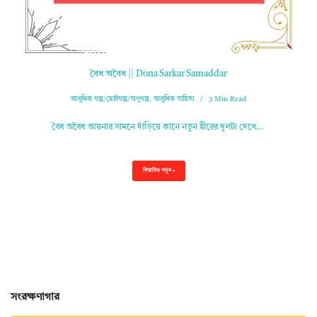
বৈধ অবৈধ || Dona Sarkar Samaddar
আধুনিক গল্প/ছোটগল্প/অণুগল্প
,
আধুনিক সাহিত্য
3 Min Read
বৈধ অবৈধ আয়নার সামনে দাঁড়িয়ে কানে নতুন হীরের দুলটা দেখে…
বিস্তারিত পড়ুন »
সংরক্ষণাগার