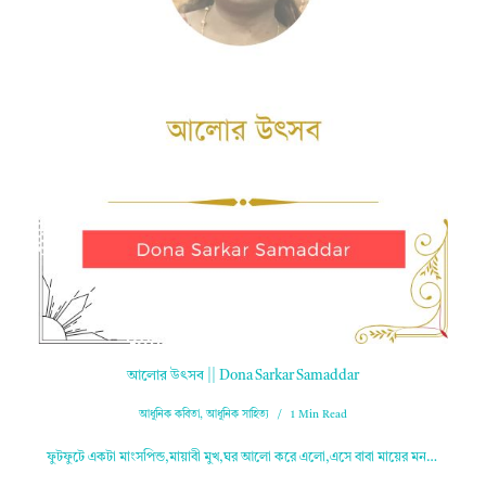
আলোর উৎসব || Dona Sarkar Samaddar
আধুনিক কবিতা
,
আধুনিক সাহিত্য
1 Min Read
ফুটফুটে একটা মাংসপিন্ড,মায়াবী মুখ,ঘর আলো করে এলো,এসে বাবা মায়ের মন…