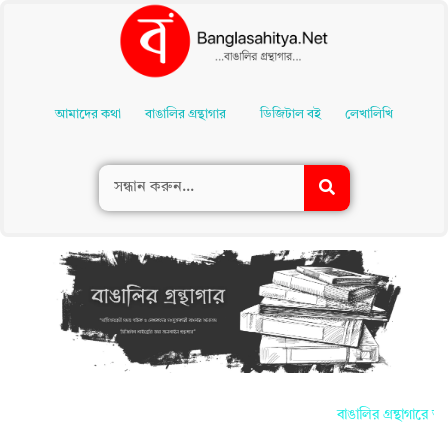
Skip
To
আমাদের কথা
বাঙালির গ্রন্থাগার
ডিজিটাল বই
লেখালিখি
Content
বাঙালির গ্রন্থাগারে আ