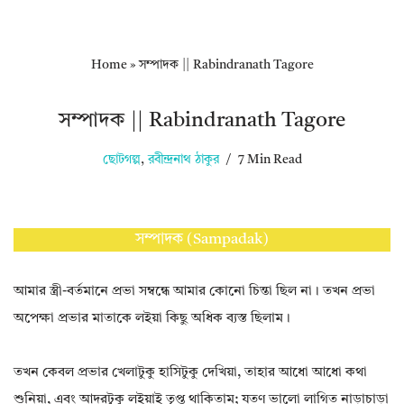
Home
»
সম্পাদক || Rabindranath Tagore
সম্পাদক || Rabindranath Tagore
ছোটগল্প
,
রবীন্দ্রনাথ ঠাকুর
7 Min Read
সম্পাদক (Sampadak)
আমার স্ত্রী-বর্তমানে প্রভা সম্বন্ধে আমার কোনো চিন্তা ছিল না। তখন প্রভা
অপেক্ষা প্রভার মাতাকে লইয়া কিছু অধিক ব্যস্ত ছিলাম।
তখন কেবল প্রভার খেলাটুকু হাসিটুকু দেখিয়া, তাহার আধো আধো কথা
শুনিয়া, এবং আদরটুকু লইয়াই তৃপ্ত থাকিতাম; যতণ ভালো লাগিত নাড়াচাড়া