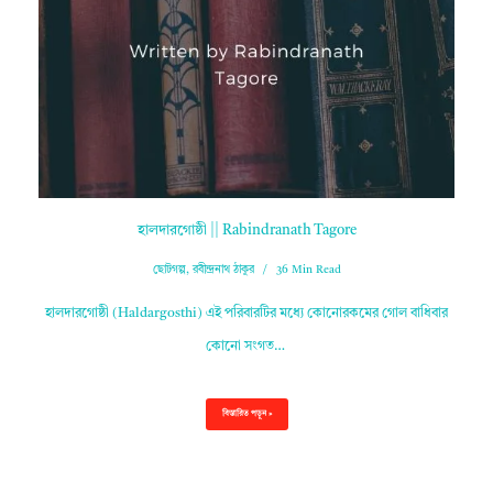
হালদারগোষ্ঠী || Rabindranath Tagore
ছোটগল্প
,
রবীন্দ্রনাথ ঠাকুর
36 Min Read
হালদারগোষ্ঠী (Haldargosthi) এই পরিবারটির মধ্যে কোনোরকমের গোল বাধিবার
কোনো সংগত…
বিস্তারিত পড়ুন »