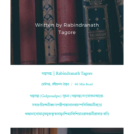
গল্পসল্প || Rabindranath Tagore
ছোটগল্প
,
রবীন্দ্রনাথ ঠাকুর
66 Min Read
গল্পসল্প (Golposalpo) সূচনা (গল্পসল্প)সংযোজনআরো-
সত্যচণ্ডীচন্দনীধ্বংসপরীপান্নালালবাচস্পতিবিজ্ঞানীবড়ো
খবরভালোমানুষমুক্তকুন্তলামুনশিম্যাজিশিয়ানরাজরানীরাজার বাড়ি