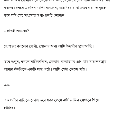
নাসিরুদ্দিন যোগীর সঙ্গে থেকে তার কাছ থেকে যোগের নানা কসরত শিক্ষা
করলে। শেষে একদিন যোগী বললেন, আর ধৈর্য রাখা সম্ভব নয়। অনুগ্রহ
করে যদি সেই মৎস্যের উপাখ্যানটি শোনান।
একান্তই শুনবেন?
হে গুরু! বললেন যোগী, শোনার জন্য আমি উদগ্রীব হয়ে আছি।
তবে শুনুন, বললে নাসিরুদ্দিন, একবার খাদ্যাভাবে প্রাণ যায় যায় অবস্থায়
আমার বঁড়শিতে একটি মাছ ওঠে। আমি সেটা ভেজে খাই।
.১৩.
এক ধনীর বাড়িতে ভোজ হবে খবর পেয়ে নাসিরুদ্দিন সেখানে গিয়ে
হাজির।