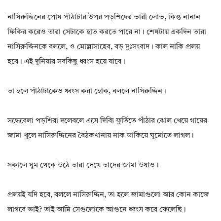
নাসিরুদ্দিনের পোষ পাঁঠাটার উপর পড়শিদের ভারী লোভ, কিন্তু নানান
ফিকির করেও তারা সেটাকে হাত করতে পারে না। শেষটায় একদিন তারা
নাসিরুদ্দিনকে বললে, ও মোল্লাসাহেব, বড় দুঃসংবাদ। কাল নাকি প্রলয়
হবে। এই দুনিয়ার সবকিছু ধ্বংস হয়ে যাবে।
তা হলে পাঁঠাটাকেও ধ্বংস করা হোক, বললে নাসিরুদ্দিন।
সন্ধেবেলা পড়শিরা দলেবলে এসে দিব্যি ফুর্তিতে পাঁঠার ঝোল খেয়ে গায়ের
জামা খুলে নাসিরুদ্দিনের বৈঠকখানায় নাক ডাকিয়ে ঘুমোতে লাগল।
সকালে ঘুম থেকে উঠে তারা দেখে তাদের জামা উধাও।
প্রলয়ই যদি হবে, বললে নাসিরুদ্দিন, তা হলে জামাগুলো আর কোন কাজে
লাগবে ভাই? তাই আমি সেগুলোকে আগুনে ধ্বংস করে ফেলেছি।