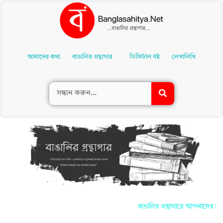
Skip
To
আমাদের কথা
বাঙালির গ্রন্থাগার
ডিজিটাল বই
লেখালিখি
Content
বাঙালির গ্রন্থাগারে আপনাদের সকলকে জান