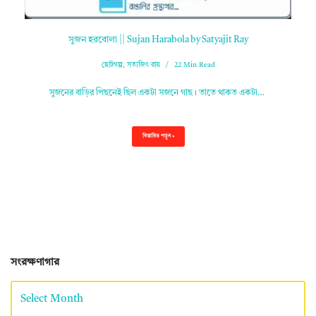
সুজন হরবোলা || Sujan Harabola by Satyajit Ray
ছোটগল্প
,
সত্যজিৎ রায়
22 Min Read
সুজনের বাড়ির পিছনেই ছিল একটা সজনে গাছ। তাতে থাকত একটা…
বিস্তারিত পড়ুন »
সংরক্ষণাগার