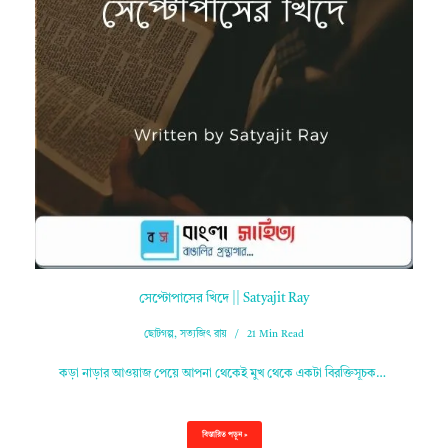
সেপ্টোপাসের খিদে || Satyajit Ray
ছোটগল্প
,
সত্যজিৎ রায়
21 Min Read
কড়া নাড়ার আওয়াজ পেয়ে আপনা থেকেই মুখ থেকে একটা বিরক্তিসূচক…
বিস্তারিত পড়ুন »