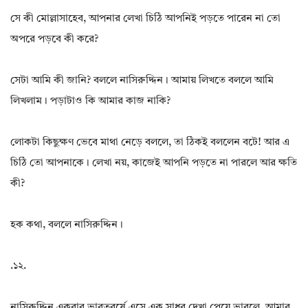
সে কী মোল্লাসাহেব, আপনার লেখা চিঠি আপনিই পড়তে পারেন না তো
অপরে পড়বে কী করে?
সেটা আমি কী জানি? বললে নাসিরুদ্দিন। আমায় লিখতে বললে আমি
লিখলাম। পড়াটাও কি আমার কাজ নাকি?
লোকটা কিছুক্ষণ ভেবে মাথা নেড়ে বললে, তা ঠিকই বললেন বটে! আর এ
চিঠি তো আপনাকে। লেখা নয়, কাজেই আপনি পড়তে না পারলে আর ক্ষতি
কী?
হক কথা, বললে নাসিরুদ্দিন।
.১২.
নাসিরুদ্দিন একবার ভারতবর্ষে এসে এক সাধুর দেখা পেয়ে ভাবলে, আমার