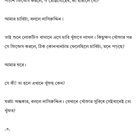
পড়শি জিজ্ঞেস করলে, ও মোল্লাসাহেব, কী হারালে গো?
আমার চাবিটা, বললে নাসিরুদ্দিন।
তাই শুনে লোকটিও বাগানে এসে চাবি খুঁজতে লাগল। কিছুক্ষণ খোঁজার পর
সে জিজ্ঞেস করলে, ঠিক কোনখানটায় ফেলেছিলে চাবিটা, মনে পড়ছে?
আমার ঘরে।
সে কী! তা হলে এখানে খুঁজছ কেন?
ঘরটা অন্ধকার, বললে নাসিরুদ্দিন। যেখানে খোঁজার সুবিধে সেইখানেই তো
খুঁজব?
.৩.