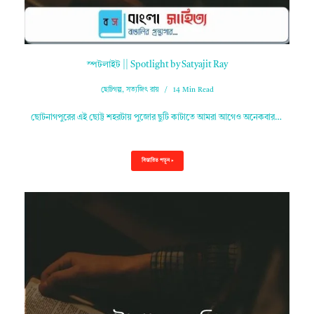
স্পটলাইট || Spotlight by Satyajit Ray
ছোটগল্প
,
সত্যজিৎ রায়
14 Min Read
ছোটনাগপুরের এই ছোট্ট শহরটায় পুজোর ছুটি কাটাতে আমরা আগেও অনেকবার…
বিস্তারিত পড়ুন »