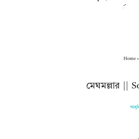
Home
মেঘমল্লার |
আধুন