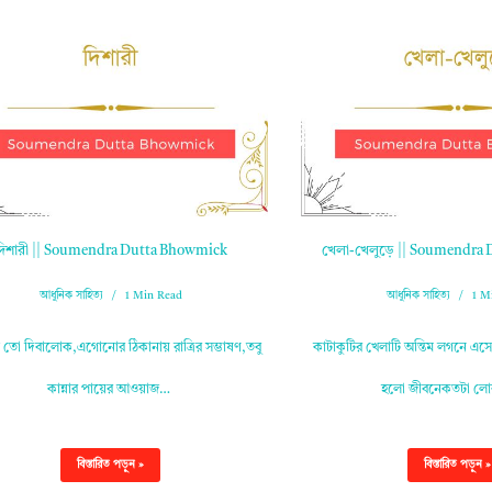
দিশারী || Soumendra Dutta Bhowmick
খেলা-খেলুড়ে || Soumendra
আধুনিক সাহিত্য
1 Min Read
আধুনিক সাহিত্য
1 M
ে তো দিবালোক,এগোনোর ঠিকানায় রাত্রির সম্ভাষণ,তবু
কাটাকুটির খেলাটি অন্তিম লগনে এসে
কান্নার পায়ের আওয়াজ…
হলো জীবনেকতটা ল
বিস্তারিত পড়ুন »
বিস্তারিত পড়ুন »