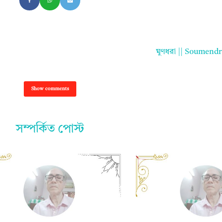
ঘুণধরা || Soumend
Show comments
সম্পর্কিত পোস্ট