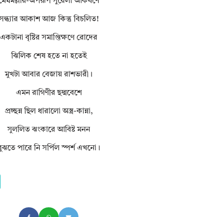
মেঘমল্লার-অপরূপ সুরেলা আকর্ষণে
সন্ধ্যার আকাশ আজ কিন্তু বিচলিত!
একটানা বৃষ্টির সমাপ্তিক্ষণে রোদের
ঝিলিক শেষ হতে না হতেই
মুখটা আবার বেজায় রাশভারী।
এমন রাগিণীর ছদ্মবেশে
প্রচ্ছন্ন ছিল ধারালো অস্ত্র-কান্না,
সুললিত ঝংকারে আবিষ্ট মনন
বুঝতে পারে নি সর্পিল স্পর্শ এখনো।