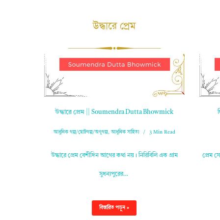
উদ্ধারে প্রেম || Soumendra Dutta Bhowmick
আধুনিক গল্প/ছোটগল্প/অণুগল্প
,
আধুনিক সাহিত্য
3 Min Read
উদ্ধারে প্রেম বেশীদিন আগের কথা নয়। নিরিবিলি এক গ্ৰাম
প্রেম স
সুধন্যপুরের…
বিস্তারিত পড়ুন »