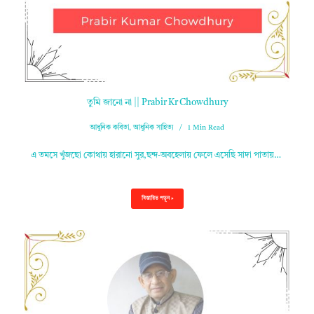
তুমি জানো না || Prabir Kr Chowdhury
আধুনিক কবিতা
,
আধুনিক সাহিত্য
1 Min Read
এ তমসে খুঁজছো কোথায় হারানো সুর,ছন্দ-অবহেলায় ফেলে এসেছি সাদা পাতায়…
বিস্তারিত পড়ুন »