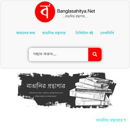
Skip
To
আমাদের কথা
বাঙালির গ্রন্থাগার
ডিজিটাল বই
লেখালিখি
Content
বাঙালির গ্রন্থাগারে আপ