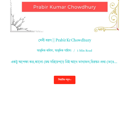
দেবী বরণ || Prabir Kr Chowdhury
আধুনিক কবিতা
,
আধুনিক সাহিত্য
1 Min Read
একটু অপেক্ষা কর,কালো মেঘ সরিয়েপড়ে নিই আগে ভাগ্যফল,চিরন্তন প্রথা ভেঙে…
বিস্তারিত পড়ুন »