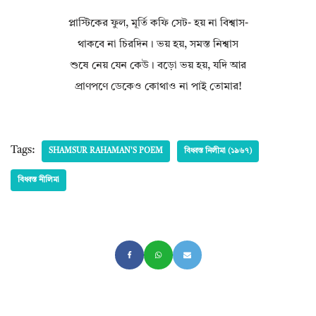
প্লাস্টিকের ফুল, মূর্তি কফি সেট- হয় না বিশ্বাস-
থাকবে না চিরদিন। ভয় হয়, সমস্ত নিশ্বাস
শুষে নেয় যেন কেউ। বড়ো ভয় হয়, যদি আর
প্রাণপণে ডেকেও কোথাও না পাই তোমার!
Tags:
SHAMSUR RAHAMAN'S POEM
বিধ্বস্ত নিলীমা (১৯৬৭)
বিধ্বস্ত নীলিমা