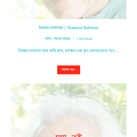
নিরন্তর দোটানায় || Shamsur Rahman
কবিতা
,
শামসুর রাহমান
1 Min Read
নিরন্তর দোটানায় আজ আমি ক্লান্ত, হতাশ্বাস;এক স্তূপ বেদনার মতো পড়ে…
বিস্তারিত পড়ুন »