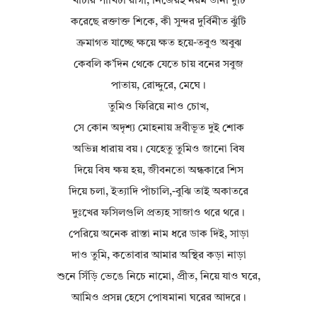
খাঁচার পাখিটা রাগী, নিজেরই নরম ডানা দুটি
করেছে রক্তাক্ত শিকে, কী সুন্দর দুর্বিনীত ঝুঁটি
ক্রমাগত যাচ্ছে ক্ষয়ে ক্ষত হয়ে-তবুও অবুঝ
কেবলি ক’দিন থেকে যেতে চায় বনের সবুজ
পাতায়, রোদ্দুরে, মেঘে।
তুমিও ফিরিয়ে নাও চোখ,
সে কোন অদৃশ্য মোহনায় দ্রবীভূত দুই শোক
অভিন্ন ধারায় বয়। যেহেতু তুমিও জানো বিষ
দিয়ে বিষ ক্ষয় হয়, জীবনতো অন্ধকারে শিস
দিয়ে চলা, ইত্যাদি পাঁচালি,-বুঝি তাই অকাতরে
দুঃখের ফসিলগুলি প্রত্যহ সাজাও থরে থরে।
পেরিয়ে অনেক রাস্তা নাম ধরে ডাক দিই, সাড়া
দাও তুমি, কতোবার আমার অস্থির কড়া নাড়া
শুনে সিঁড়ি ভেঙে নিচে নামো, প্রীত, নিয়ে যাও ঘরে,
আমিও প্রসন্ন হেসে পোষমানা ঘরের আদরে।