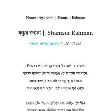
Home
»
বন্ধুর জন্যে || Shamsur Rahman
বন্ধুর জন্যে || Shamsur Rahman
কবিতা
,
শামসুর রাহমান
2 Min Read
কৌচের কোমলে ডুবে গৃহিণীর গানের বাগানে
হরেক ফুলের শোভা দ্যাখো চোখ বুজে সবখানে,
প্রহর বদলায় রঙ গানে; বন্ধু তুমি প্রেমে
জল হয়ে যাও গলে। হঠাৎ বহতা সুর থেমে
গেলে তুমি “হৃদয় বুড়িয়ে যায় গ্রন্থিল পেশীর
সবলতা ক্রমশ শিথিল হলে? শুধু বিদ্বেষীর