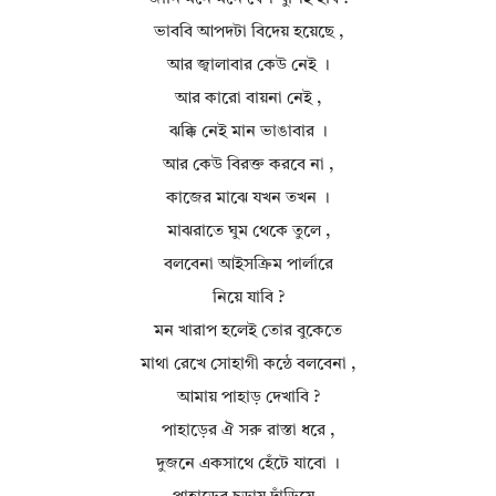
ভাববি আপদটা বিদেয় হয়েছে ,
আর জ্বালাবার কেউ নেই ।
আর কারো বায়না নেই ,
ঝক্কি নেই মান ভাঙাবার ।
আর কেউ বিরক্ত করবে না ,
কাজের মাঝে যখন তখন ।
মাঝরাতে ঘুম থেকে তুলে ,
বলবেনা আইসক্রিম পার্লারে
নিয়ে যাবি ?
মন খারাপ হলেই তোর বুকেতে
মাথা রেখে সোহাগী কন্ঠে বলবেনা ,
আমায় পাহাড় দেখাবি ?
পাহাড়ের ঐ সরু রাস্তা ধরে ,
দুজনে একসাথে হেঁটে যাবো ।