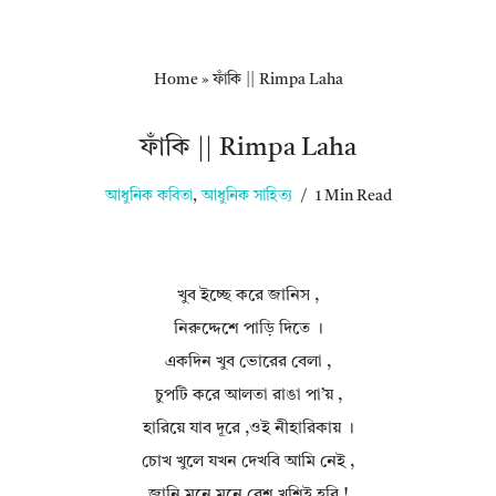
Home
»
ফাঁকি || Rimpa Laha
ফাঁকি || Rimpa Laha
আধুনিক কবিতা
,
আধুনিক সাহিত্য
1 Min Read
খুব ইচ্ছে করে জানিস ,
নিরুদ্দেশে পাড়ি দিতে ।
একদিন খুব ভোরের বেলা ,
চুপটি করে আলতা রাঙা পা’য় ,
হারিয়ে যাব দূরে ,ওই নীহারিকায় ।
চোখ খুলে যখন দেখবি আমি নেই ,
জানি মনে মনে বেশ খুশিই হবি !