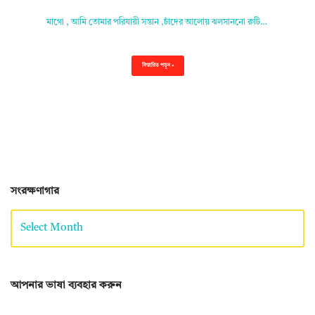
মাগো , আমি তোমার পরিযায়ী সন্তান ,চাঁদের আলোয় ঝলসাননো রুটি…
বিস্তারিত পড়ুন »
সংরক্ষণাগার
আপনার ভাষা ব্যবহার করুন