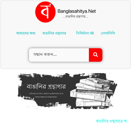
Skip
To
আমাদের কথা
বাঙালির গ্রন্থাগার
ডিজিটাল বই
লেখালিখি
Content
বাঙালির গ্রন্থাগারে আপন