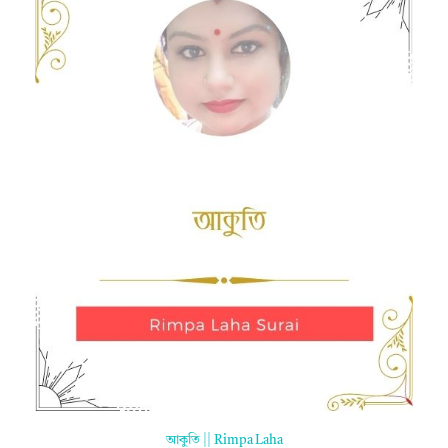
আকুতি || Rimpa Laha