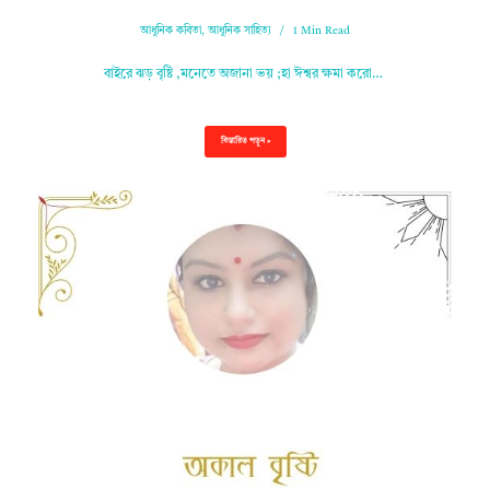
আধুনিক কবিতা
,
আধুনিক সাহিত্য
1 Min Read
বাইরে ঝড় বৃষ্টি ,মনেতে অজানা ভয় ;হা ঈশ্বর ক্ষমা করো…
বিস্তারিত পড়ুন »