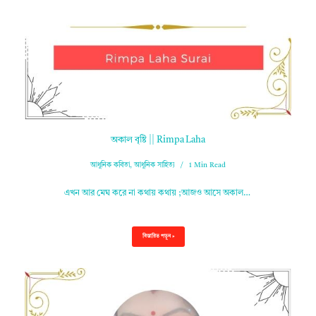
অকাল বৃষ্টি || Rimpa Laha
আধুনিক কবিতা
,
আধুনিক সাহিত্য
1 Min Read
এখন আর মেঘ করে না কথায় কথায় ;আজও আসে অকাল…
বিস্তারিত পড়ুন »