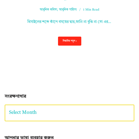
আধুনিক কবিতা
,
আধুনিক সাহিত্য
1 Min Read
মিসাইলের শব্দে কাঁপে বসন্তের দ্বার,জানি না বুঝি না তো এর…
বিস্তারিত পড়ুন »
সংরক্ষণাগার
আপনার ভাষা ব্যবহার করুন