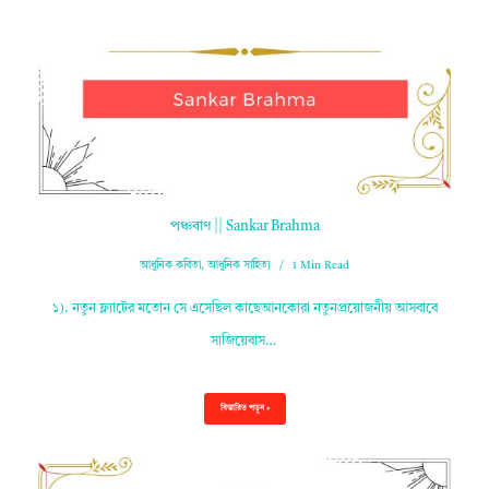
পঞ্চবাণ || Sankar Brahma
আধুনিক কবিতা
,
আধুনিক সাহিত্য
1 Min Read
১). নতুন ফ্ল্যাটের মতোন সে এসেছিল কাছেআনকোরা নতুনপ্রয়োজনীয় আসবাবে
সাজিয়েবাস…
বিস্তারিত পড়ুন »