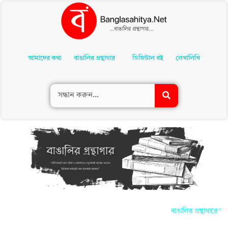
Skip
To
আমাদের কথা
বাঙালির গ্রন্থাগার
ডিজিটাল বই
লেখালিখি
Content
বাঙালির গ্রন্থাগারে আ