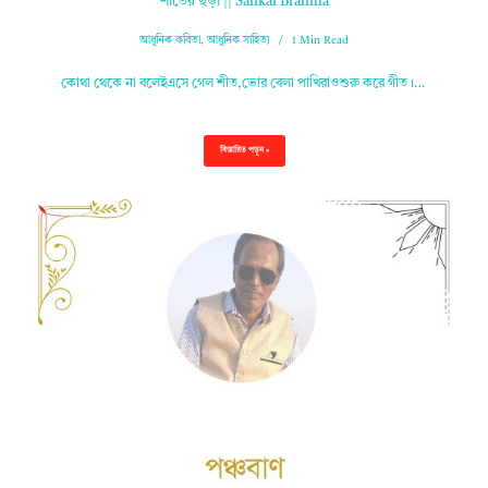
শীতের ছড়া || Sankar Brahma
আধুনিক কবিতা
,
আধুনিক সাহিত্য
1 Min Read
কোথা থেকে না বলেইএসে গেল শীত,ভোর বেলা পাখিরাওশুরু করে গীত।…
বিস্তারিত পড়ুন »