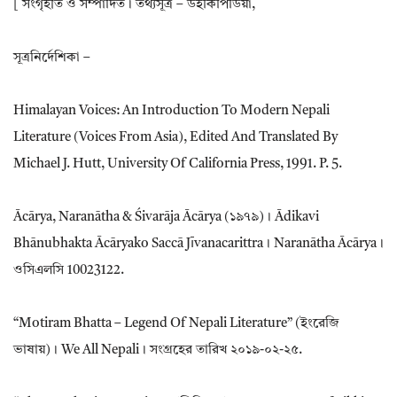
[ সংগৃহীত ও সম্পাদিত। তথ্যসূত্র – উইকিপিডিয়া,
সূত্রনির্দেশিকা –
Himalayan Voices: An Introduction To Modern Nepali
Literature (Voices From Asia), Edited And Translated By
Michael J. Hutt, University Of California Press, 1991. P. 5.
Ācārya, Naranātha & Śivarāja Ācārya (১৯৭৯)। Ādikavi
Bhānubhakta Ācāryako Saccā Jı̄vanacarittra। Naranātha Ācārya।
ওসিএলসি 10023122.
“Motiram Bhatta – Legend Of Nepali Literature” (ইংরেজি
ভাষায়)। We All Nepali। সংগ্রহের তারিখ ২০১৯-০২-২৫.