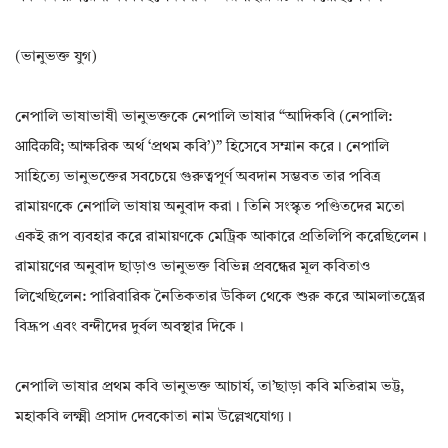
(ভানুভক্ত যুগ)
নেপালি ভাষাভাষী ভানুভক্তকে নেপালি ভাষার “আদিকবি (নেপালি:
आदिकवि; আক্ষরিক অর্থ ‘প্রথম কবি’)” হিসেবে সম্মান করে। নেপালি
সাহিত্যে ভানুভক্তের সবচেয়ে গুরুত্বপূর্ণ অবদান সম্ভবত তার পবিত্র
রামায়ণকে নেপালি ভাষায় অনুবাদ করা। তিনি সংস্কৃত পণ্ডিতদের মতো
একই রূপ ব্যবহার করে রামায়ণকে মেট্রিক আকারে প্রতিলিপি করেছিলেন।
রামায়ণের অনুবাদ ছাড়াও ভানুভক্ত বিভিন্ন প্রবন্ধের মূল কবিতাও
লিখেছিলেন: পারিবারিক নৈতিকতার উকিল থেকে শুরু করে আমলাতন্ত্রের
বিদ্রূপ এবং বন্দীদের দুর্বল অবস্থার দিকে।
নেপালি ভাষার প্রথম কবি ভানুভক্ত আচার্য, তা’ছাড়া কবি মতিরাম ভট্ট,
মহাকবি লক্ষ্মী প্রসাদ দেবকোতা নাম উল্লেখযোগ্য।