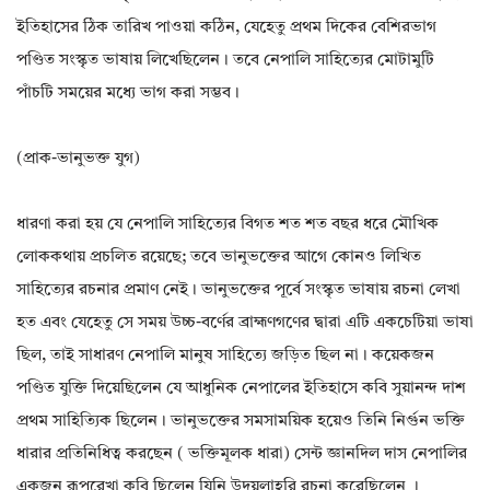
ইতিহাসের ঠিক তারিখ পাওয়া কঠিন, যেহেতু প্রথম দিকের বেশিরভাগ
পণ্ডিত সংস্কৃত ভাষায় লিখেছিলেন। তবে নেপালি সাহিত্যের মোটামুটি
পাঁচটি সময়ের মধ্যে ভাগ করা সম্ভব।
(প্রাক-ভানুভক্ত যুগ)
ধারণা করা হয় যে নেপালি সাহিত্যের বিগত শত শত বছর ধরে মৌখিক
লোককথায় প্রচলিত রয়েছে; তবে ভানুভক্তের আগে কোনও লিখিত
সাহিত্যের রচনার প্রমাণ নেই। ভানুভক্তের পূর্বে সংস্কৃত ভাষায় রচনা লেখা
হত এবং যেহেতু সে সময় উচ্চ-বর্ণের ব্রাহ্মণগণের দ্বারা এটি একচেটিয়া ভাষা
ছিল, তাই সাধারণ নেপালি মানুষ সাহিত্যে জড়িত ছিল না। কয়েকজন
পণ্ডিত যুক্তি দিয়েছিলেন যে আধুনিক নেপালের ইতিহাসে কবি সুয়ানন্দ দাশ
প্রথম সাহিত্যিক ছিলেন। ভানুভক্তের সমসাময়িক হয়েও তিনি নির্গুন ভক্তি
ধারার প্রতিনিধিত্ব করছেন ( ভক্তিমূলক ধারা) সেন্ট জ্ঞানদিল দাস নেপালির
একজন রূপরেখা কবি ছিলেন যিনি উদয়লাহরি রচনা করেছিলেন ।