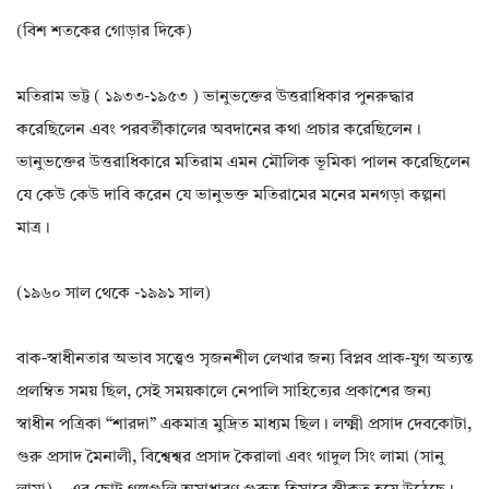
(বিশ শতকের গোড়ার দিকে)
মতিরাম ভট্ট ( ১৯৩৩-১৯৫৩ ) ভানুভক্তের উত্তরাধিকার পুনরুদ্ধার
করেছিলেন এবং পরবর্তীকালের অবদানের কথা প্রচার করেছিলেন।
ভানুভক্তের উত্তরাধিকারে মতিরাম এমন মৌলিক ভূমিকা পালন করেছিলেন
যে কেউ কেউ দাবি করেন যে ভানুভক্ত মতিরামের মনের মনগড়া কল্পনা
মাত্র।
(১৯৬০ সাল থেকে -১৯৯১ সাল)
বাক-স্বাধীনতার অভাব সত্ত্বেও সৃজনশীল লেখার জন্য বিপ্লব প্রাক-যুগ অত্যন্ত
প্রলম্বিত সময় ছিল, সেই সময়কালে নেপালি সাহিত্যের প্রকাশের জন্য
স্বাধীন পত্রিকা “শারদা” একমাত্র মুদ্রিত মাধ্যম ছিল। লক্ষ্মী প্রসাদ দেবকোটা,
গুরু প্রসাদ মৈনালী, বিশ্বেশ্বর প্রসাদ কৈরালা এবং গাদুল সিং লামা (সানু