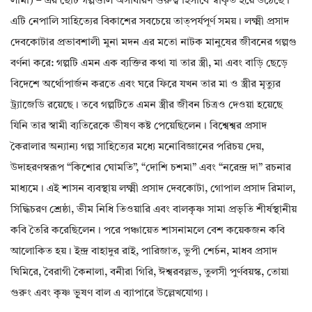
লামা) – এর ছোট গল্পগুলি অসাধারণ গুরুত্ব হিসাবে স্বীকৃত হয়ে উঠেছে।
এটি নেপালি সাহিত্যের বিকাশের সবচেয়ে তাত্পর্যপূর্ণ সময়। লক্ষ্মী প্রসাদ
দেবকোটার প্রভাবশালী মুনা মদন এর মতো নাটক মানুষের জীবনের গল্পগু
বর্ণনা করে: গল্পটি এমন এক ব্যক্তির কথা যা তার স্ত্রী, মা এবং বাড়ি ছেড়ে
বিদেশে অর্থোপার্জন করতে এবং ঘরে ফিরে যখন তার মা ও স্ত্রীর মৃত্যুর
ট্র্যাজেডি রয়েছে। তবে গল্পটিতে এমন স্ত্রীর জীবন চিত্রও দেওয়া হয়েছে
যিনি তার স্বামী ব্যতিরেকে ভীষণ কষ্ট পেয়েছিলেন। বিশ্বেশ্বর প্রসাদ
কৈরালার অন্যান্য গল্প সাহিত্যের মধ্যে মনোবিজ্ঞানের পরিচয় দেয়,
উদাহরণস্বরূপ “কিশোর ঘোমতি”, “দোশি চশমা” এবং “নরেন্দ্র দা” রচনার
মাধ্যমে। এই শাসন ব্যবস্থায় লক্ষ্মী প্রসাদ দেবকোটা, গোপাল প্রসাদ রিমাল,
সিদ্ধিচরণ শ্রেষ্ঠা, ভীম নিধি তিওয়ারি এবং বালকৃষ্ণ সামা প্রভৃতি শীর্ষস্থানীয়
কবি তৈরি করেছিলেন। পরে পঞ্চায়েত শাসনামলে বেশ কয়েকজন কবি
আলোকিত হয়। ইন্দ্র বাহাদুর রাই, পারিজাত, ভুপী শের্চন, মাধব প্রসাদ
ঘিমিরে, বৈরাগী কৈনালা, বনীরা গিরি, ঈশ্বরবল্লভ, তুলসী পুর্ণবয়স্ক, তোয়া
গুরুং এবং কৃষ্ণ ভূূূষণ বাল এ ব্যাপারে উল্লেখযোগ্য।