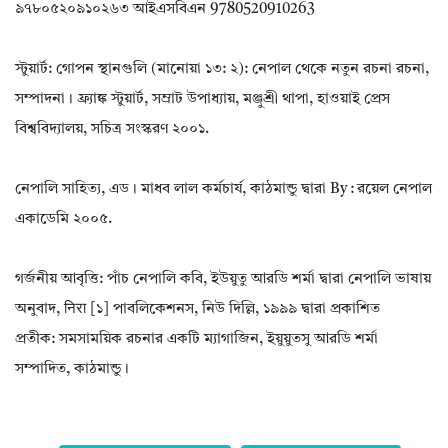
৯৭৮০৫২০৯১০২৬৩ আইএসবিএন 9780520910263
স্টুয়ার্ট: গোপন স্থানগুলি (মানোয়া ১৩: ২): নেপাল থেকে নতুন রচনা রচনা,
সম্পাদনা। ফ্র্যাঙ্ক স্টুয়ার্ট, সম্রাট উপাধ্যায়, মঞ্জুশ্রী থাপা, হাওয়াই প্রেস
বিশ্ববিদ্যালয়, সচিত্র সংস্করণ ২০০১.
নেপালি সাহিত্য, এড। মাধব লাল কর্মচার্য, কাঠমান্ডু দ্বারা By : রয়েল নেপাল
একাডেমি ২০০৫.
গর্জনীয় আবৃত্তি: পাঁচ নেপালি কবি, ইউয়ুতু আরডি শর্মা দ্বারা নেপালি ভাষায়
অনুবাদ, निरा [১] পাবলিকেশনস, নিউ দিল্লি, ১৯৯৯ দ্বারা প্রকাশিত
প্রতীক: সমসাময়িক রচনার একটি ম্যাগাজিন, ইয়ুয়ুতসু আরডি শর্মা
সম্পাদিত, কাঠমান্ডু।