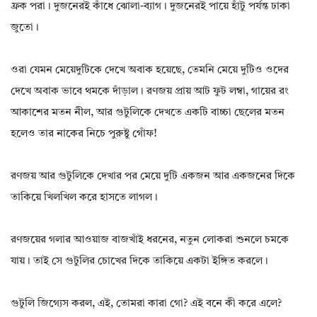
ফ্রক পরা। দুজনেরই কাঁধে ঝোলা-ব্যাগ। দুজনেরই পায়ে হাঁটু পর্যন্ত ঢাকা
জুতো।
ওরা যেমন মেয়েদুটিকে দেখে অবাক হয়েছে, তেমনি মেয়ে দুটিও ওদের
দেখে অবাক ভাবে থমকে দাঁড়াল। রণজয় প্রায় আট ফুট লম্বা, গায়ের রং
আকাশের মতন নীল, আর গুটুলিকে দেখতে একটি বাচ্চা ছেলের মতন
হলেও তার নাকের নিচে পুরুষ্টু গোঁফ!
রণজয় আর গুটুলিকে দেখার পর মেয়ে দুটি একজন আর একজনের দিকে
তাকিয়ে খিলখিল করে হাসতে লাগল।
রণজয়ের গলার আওয়াজ বাজখাঁই ধরনের, নতুন লোকরা শুনলে চমকে
যায়। তাই সে গুটুলির চোখের দিকে তাকিয়ে একটা ইঙ্গিত করলে।
গুটুলি জিগ্যেস করল, এই, তোমরা কারা গো? এই বনে কী করে এলে?