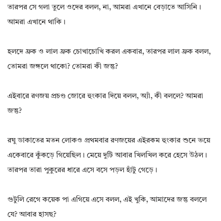
তারপর সে গলা তুলে ওদের বলল, না, আমরা এখানে বেড়াতে আসিনি।
আমরা এখানে থাকি।
হলদে ফ্রক ও লাল ফ্রক চোখাচোখি করল একবার, তারপর লাল ফ্রক বলল,
তোমরা জঙ্গলে থাকো? তোমরা কী জন্তু?
এইবারে রণজয় প্রচণ্ড জোরে হুংকার দিয়ে বলল, অ্যাঁ, কী বললে? আমরা
জন্তু?
রঘু ডাকাতের মতন লোকও প্রথমবার রণজয়ের এইরকম হুংকার শুনে ভয়ে
একেবারে কুঁকড়ে গিয়েছিল। মেয়ে দুটি আবার খিলখিল করে হেসে উঠল।
তারপর তারা পুকুরের ধারে এসে বসে পড়ল হাঁটু গেড়ে।
গুটুলি রেগে কয়েক পা এগিয়ে এসে বলল, এই খুকি, আমাদের জন্তু বললে
যে? আবার হাসছ?