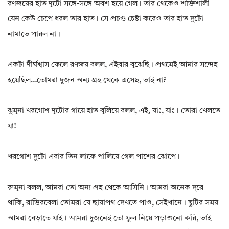
রণজয়ের হাত দুটো সঙ্গে-সঙ্গে অবশ হয়ে গেল। তার থেকেও শক্তিশালী
যেন কেউ চেপে ধরল তার হাত। সে প্রচণ্ড চেষ্টা করেও তার হাত দুটো
নামাতে পারল না।
একটা দীর্ঘশ্বাস ফেলে রণজয় বলল, এইবার বুঝেছি। প্রথমেই আমার সন্দেহ
হয়েছিল…তোমরা দুজন অন্য গ্রহ থেকে এসেছ, তাই না?
ঝুমুনা খরগোশ দুটোর গায়ে হাত বুলিয়ে বলল, এই, যাঃ, যাঃ। তোরা খেলতে
যা!
খরগোশ দুটো এবার তিন লাফে পালিয়ে গেল পাশের ঝোপে।
রুমুনা বলল, আমরা তো অন্য গ্রহ থেকে আসিনি। আমরা অনেক দূরে
থাকি, রাত্তিরবেলা তোমরা যে ছায়াপথ দেখতে পাও, সেইখানে। ছুটির সময়
আমরা বেড়াতে যাই। আমরা দুজনেই তো ফুল নিয়ে পড়াশুনো করি, তাই