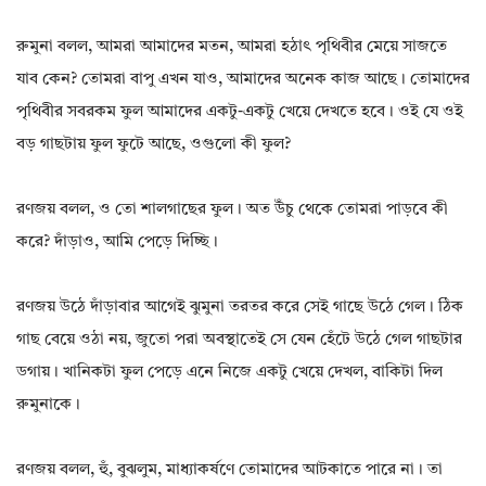
রুমুনা বলল, আমরা আমাদের মতন, আমরা হঠাৎ পৃথিবীর মেয়ে সাজতে
যাব কেন? তোমরা বাপু এখন যাও, আমাদের অনেক কাজ আছে। তোমাদের
পৃথিবীর সবরকম ফুল আমাদের একটু-একটু খেয়ে দেখতে হবে। ওই যে ওই
বড় গাছটায় ফুল ফুটে আছে, ওগুলো কী ফুল?
রণজয় বলল, ও তো শালগাছের ফুল। অত উঁচু থেকে তোমরা পাড়বে কী
করে? দাঁড়াও, আমি পেড়ে দিচ্ছি।
রণজয় উঠে দাঁড়াবার আগেই ঝুমুনা তরতর করে সেই গাছে উঠে গেল। ঠিক
গাছ বেয়ে ওঠা নয়, জুতো পরা অবস্থাতেই সে যেন হেঁটে উঠে গেল গাছটার
ডগায়। খানিকটা ফুল পেড়ে এনে নিজে একটু খেয়ে দেখল, বাকিটা দিল
রুমুনাকে।
রণজয় বলল, হুঁ, বুঝলুম, মাধ্যাকর্ষণে তোমাদের আটকাতে পারে না। তা