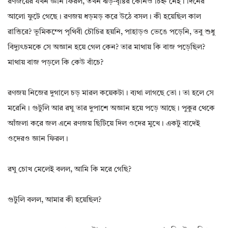
রণজয়ের যখন জ্ঞান ফিরল, তখন ঝড়-বৃষ্টির কোনও চিহ্ন নেই। দিনের
আলো ফুটে গেছে। রণজয় ধড়মড় করে উঠে বসল। কী হয়েছিল কাল
রাত্তিরে? ভূমিকম্পে পৃথিবী চৌচির হয়নি, পাহাড়ও ভেঙে পড়েনি, তবু শুধু
বিদ্যুৎচমকে সে অজ্ঞান হয়ে গেল কেন? তার মাথায় কি বাজ পড়েছিল?
মাথায় বাজ পড়লে কি কেউ বাঁচে?
রণজয় নিজের দুগালে চড় মারল কয়েকটা। ব্যথা লাগছে তো। তা হলে সে
মরেনি। গুটুলি আর রঘু তার দুপাশে অজ্ঞান হয়ে পড়ে আছে। পুকুর থেকে
আঁজলা করে জল এনে রণজয় ছিটিয়ে দিল ওদের মুখে। একটু বাদেই
ওদেরও জ্ঞান ফিরল।
রঘু চোখ মেলেই বলল, আমি কি মরে গেছি?
গুটুলি বলল, আমার কী হয়েছিল?