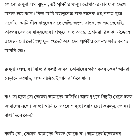
শোনো রুমুনা আর ঝুমুনা, এই পৃথিবীর মানুষ তোমাদের কারখানা দেখে
অবাক হয়ে যাবে। কিন্তু আমি মহাশূন্যের অন্য অনেক গ্রহ-নক্ষত্র ঘুরে
এসেছি। আমি নীল মানুষের গ্রহে গেছি, অদৃশ্য মানুষদের গ্রহ দেখেছি,
তারপর যেখানে মানুষখেকো রাক্ষুসে গাছ আছে…তোমরা ঠিক কী উদ্দেশ্যে
এসেছ বলো তো? শুধু ফুল খেতে? আমাদের পৃথিবীর কোনও ক্ষতি করতে
আসনি তো?
রুমুনা বলল, কী বিচ্ছিরি কথা! আমরা তোমাদের ক্ষতি করব কেন? আমরা
বেড়াতে এসেছি, আজ রাত্তিরেই আবার ফিরে যাব।
বাঃ, তা হলে তো তোমরা আমাদের অতিথি। আজ দুপুরে খিচুড়ি খেতে চলল
আমাদের সঙ্গে। আচ্ছা আমি যে খরগোশ দুটো ধরার চেষ্টা করলুম, তোমরা
বাধা দিলে কেন?
বলছি তো, তোমরা আমাদের বিরক্ত কোরো না। আমাদের ইচ্ছেমতন