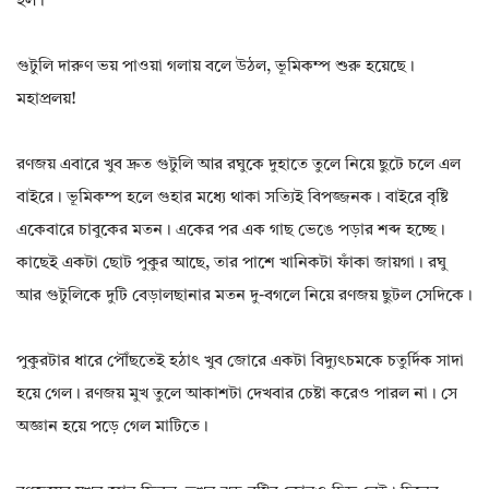
হল।
গুটুলি দারুণ ভয় পাওয়া গলায় বলে উঠল, ভূমিকম্প শুরু হয়েছে।
মহাপ্রলয়!
রণজয় এবারে খুব দ্রুত গুটুলি আর রঘুকে দুহাতে তুলে নিয়ে ছুটে চলে এল
বাইরে। ভূমিকম্প হলে গুহার মধ্যে থাকা সত্যিই বিপজ্জনক। বাইরে বৃষ্টি
একেবারে চাবুকের মতন। একের পর এক গাছ ভেঙে পড়ার শব্দ হচ্ছে।
কাছেই একটা ছোট পুকুর আছে, তার পাশে খানিকটা ফাঁকা জায়গা। রঘু
আর গুটুলিকে দুটি বেড়ালছানার মতন দু-বগলে নিয়ে রণজয় ছুটল সেদিকে।
পুকুরটার ধারে পৌঁছতেই হঠাৎ খুব জোরে একটা বিদ্যুৎচমকে চতুর্দিক সাদা
হয়ে গেল। রণজয় মুখ তুলে আকাশটা দেখবার চেষ্টা করেও পারল না। সে
অজ্ঞান হয়ে পড়ে গেল মাটিতে।