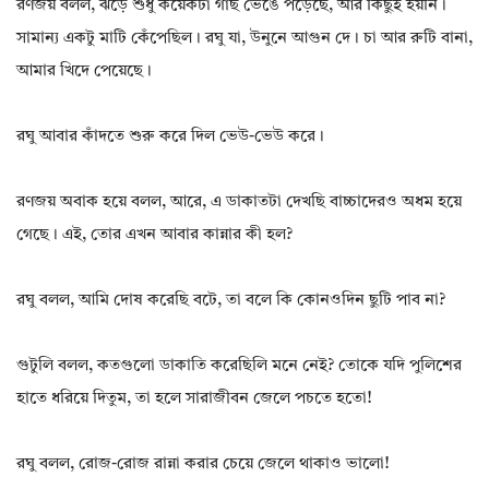
রণজয় বলল, ঝড়ে শুধু কয়েকটা গাছ ভেঙে পড়েছে, আর কিছুই হয়নি।
সামান্য একটু মাটি কেঁপেছিল। রঘু যা, উনুনে আগুন দে। চা আর রুটি বানা,
আমার খিদে পেয়েছে।
রঘু আবার কাঁদতে শুরু করে দিল ভেউ-ভেউ করে।
রণজয় অবাক হয়ে বলল, আরে, এ ডাকাতটা দেখছি বাচ্চাদেরও অধম হয়ে
গেছে। এই, তোর এখন আবার কান্নার কী হল?
রঘু বলল, আমি দোষ করেছি বটে, তা বলে কি কোনওদিন ছুটি পাব না?
গুটুলি বলল, কতগুলো ডাকাতি করেছিলি মনে নেই? তোকে যদি পুলিশের
হাতে ধরিয়ে দিতুম, তা হলে সারাজীবন জেলে পচতে হতো!
রঘু বলল, রোজ-রোজ রান্না করার চেয়ে জেলে থাকাও ভালো!