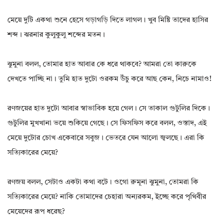
মেয়ে দুটি একথা শুনে হেসে গড়াগড়ি দিতে লাগল। খুব মিষ্টি তাদের হাসির
শব্দ। ঝরনার কুলুকুলু শব্দের মতন।
ঝুমুনা বলল, তোমার হাত আবার কে ধরে থাকবে? আমরা তো কারুকে
দেখতে পাচ্ছি না। তুমি হাত দুটো ওরকম উঁচু করে আছ কেন, নিচে নামাও!
রণজয়ের হাত দুটো আবার স্বাভাবিক হয়ে গেল। সে তাকাল গুটুলির দিকে।
গুটুলির মুখখানা ভয়ে শুকিয়ে গেছে। সে ফিসফিস করে বলল, ওস্তাদ, এই
মেয়ে দুটোর চোখ একেবারে সবুজ। ভেতরে যেন আলো জ্বলছে। এরা কি
সত্যিকারের মেয়ে?
রণজয় বলল, সেটাও একটা কথা বটে। ওগো রুমূনা ঝুমুনা, তোমরা কি
সত্যিকারের মেয়ে? নাকি তোমাদের চেহারা অন্যরকম, ইচ্ছে করে পৃথিবীর
মেয়েদের রূপ ধরেছ?