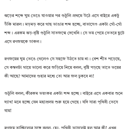
ঝড়ের শব্দে ঘুম ভেঙে যাওয়ার পর গুটুলি প্রথমে উঠে এসে বাইরে একটু
উঁকি মারল। মড়মড় করে গাছ ভাঙার শব্দ হচ্ছে, বাতাসেও একটা গোঁ-গোঁ
শব্দ। এরকম ঝড়-বৃষ্টি গুটুলি সাতজন্মে দেখেনি। সে ভয় পেয়ে ভেতরে ছুটে
এসে রণজয়কে ডাকল।
রণজয়ের ঘুম ভেঙে গেলেও সে সহজে উঠতে চায় না। বেশ শীত পড়েছে,
সে কম্বলটা গায়ে ভালো করে জড়িয়ে নিয়ে বলল, বৃষ্টি পড়ছে তাতে ভয়ের
কী আছে? আমাদের গুহার মধ্যে তো আর জল ঢুকবে না!
গুটুলি বলল, কীরকম ভয়ংকর একটা শব্দ হচ্ছে। বাইরে এসে একবার শুনে
দ্যাখ! মনে হচ্ছে যেন মহাপ্রলয় শুরু হয়ে গেছে। যদি সারা পৃথিবী ভেসে
যায়!
রণজয় তাচ্ছিল্যের সঙ্গে বলল, হেঃ, পৃথিবী ভাসলেই হল আর কী! এখন