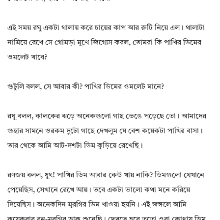
এই সময় রঘু একটা থালায় করে চায়ের কাপ আর রুটি নিয়ে এল। থালাটা
নামিয়ে রেখে সে গোমড়া মুখে জিগ্যেস করল, তোমরা কি পাখির ডিমের
ওমলেট খাবে?
গুটুলি বলল, সে আবার কী? পাখির ডিমের ওমলেট মানে?
রঘু বলল, কালকের ঝড়ে অনেকগুলো গাছ ভেঙে পড়েছে তো। আমাদের
গুহার সামনে ওরকম দুটো গাছে দেখলুম যে বেশ কয়েকটা পাখির বাসা।
তার থেকে আমি আট-দশটা ডিম কুড়িয়ে রেখেছি।
রণজয় বলল, ধুৎ! পাখির ডিম আবার কেউ খায় নাকি? ডিমগুলো যেখানে
পেয়েছিস, সেখানে রেখে আয়। তবে একটা ভালো কথা মনে করিয়ে
দিয়েছিস। অনেকদিন মুরগির ডিম খাওয়া হয়নি। এই জঙ্গলে আমি
কয়েকবার বন-মুরগির ডাক শুনেছি। দেখতে হবে ততো ওরা কোথায় ডিম