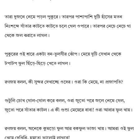
তারা দুজনে নেমে পড়ল পুকুরে। তারপর পাশাপাশি দুটি হাঁসের মতন
নিঃশব্দে সাঁতার কাটতে কাটতে চলে গেল ওপারে। তারপর নেচে নেচে গা
থেকে জল ঝরাতে লাগল।
পুকুরের ওই ধারে একটা বন-তুলসীর ঝোঁপ। মেয়ে দুটি সেখান থেকে
টপাটপ ফুল ছিঁড়ে-ছিড়ে খেতে লাগল।
রণজয় বলল, কী সুন্দর দেখাচ্ছে ওদের। ওরা কি মেয়ে, না প্রজাপতি?
গুটুলি চোখ গোল-গোল করে বলল, ওরা জুতো পরে জলে নেমে গেল,
জুতো পরে সাঁতার কাটল। এ কী গুন্ডা মেয়েরে বাবা! ওরা আবার ফুল খায়।
রণজয় বলল, অনেকে কুমড়ো ফুল আর বকফুল ভাজা খায়। আমরা ওই ফুল
খেয়ে দেখিনি, হয়তো ভালোই লাগবে!