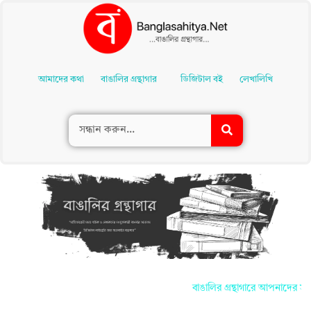
Skip
To
আমাদের কথা
বাঙালির গ্রন্থাগার
ডিজিটাল বই
লেখালিখি
Content
বাঙালির গ্রন্থাগারে আপনাদের সকলকে জান