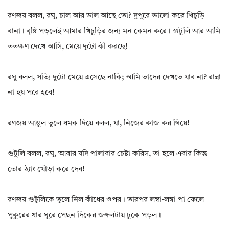
রণজয় বলল, রঘু, চাল আর ডাল আছে তো? দুপুরে ভালো করে খিচুড়ি
বানা। বৃষ্টি পড়লেই আমার খিচুড়ির জন্য মন কেমন করে। গুটুলি আর আমি
ততক্ষণ দেখে আসি, মেয়ে দুটো কী করছে!
রঘু বলল, সত্যি দুটো মেয়ে এসেছে নাকি; আমি তাদের দেখতে যাব না? রান্না
না হয় পরে হবে!
রণজয় আঙুল তুলে ধমক দিয়ে বলল, যা, নিজের কাজ কর গিয়ে!
গুটুলি বলল, রঘু, আবার যদি পালাবার চেষ্টা করিস, তা হলে এবার কিন্তু
তোর ঠ্যাং খোঁড়া করে দেব!
রণজয় গুটুলিকে তুলে নিল কাঁধের ওপর। তারপর লম্বা-লম্বা পা ফেলে
পুকুরের ধার ঘুরে পেছন দিকের জঙ্গলটায় ঢুকে পড়ল।