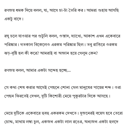
রণজয় ধমক দিয়ে বলল, যা, আগে চা-টা তৈরি কর। আমরা গুহায় আসছি
একটু বাদে।
রঘু চলে যাওয়ার পর গুটুলি বলল, ওস্তাদ, দ্যাখো, আকাশ এখন একেবারে
পরিষ্কার। গতকাল বিকেলেও এরকম পরিষ্কার ছিল। তবু রাত্তিরে ওরকম
ঝড়-বৃষ্টি হল কী করে? আমরাই বা অজ্ঞান হয়ে গেলুম কেন?
রণজয় বলল, আমার একটা সন্দেহ হচ্ছে…
সে কথা শেষ করার আগেই পেছনে শোনা গেল মানুষের পায়ের শব্দ। ওরা
পেছন ফিরতেই দেখল, দুটি কিশোরী মেয়ে পুকুরটার দিকে আসছে।
মেয়ে দুটিকে একেবারে হুবহু একরকম দেখতে। দুজনেরই বয়েস হবে তেরো
চোদ্দ, মাথায় লম্বা চুল, একজন একটা লাল রঙের, অন্যজন একটা হলদে