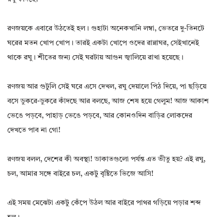
রণজয়কে এবারে উঠতেই হল। গুহাটা অনেকখানি লম্বা, ভেতরে দু-তিনটে
ঘরের মতন খোপ খোপ। তারই একটা খোপে ওদের রান্নাঘর, সেইখানেই
থাকে রঘু। শীতের জন্য সেই ঘরটায় আগুন জ্বালিয়ে রাখা হয়েছে।
রণজয় আর গুটুলি সেই ঘরে এসে দেখল, রঘু দেয়ালে পিঠ দিয়ে, পা ছড়িয়ে
বসে ডুকরে-ডুকরে কাঁদছে আর বলছে, আজ শেষ হয়ে গেলুম! আজ আকাশ
ভেঙে পড়বে, পাহাড় ভেঙে পড়বে, আর কোনওদিন বাড়ির লোকদের
দেখতে পাব না গো!
রণজয় বলল, দেশের কী অবস্থা! ডাকাতগুলো পর্যন্ত এত ভীতু হয়? এই রঘু,
চল, আমার সঙ্গে বাইরে চল, একটু বৃষ্টিতে ভিজে আসি!
এই সময় মেঝেটা একটু কেঁপে উঠল আর বাইরে পাথর গড়িয়ে পড়ার শব্দ