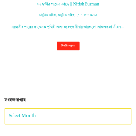
সরস্বতীর পায়ের কাছে || Nitish Burman
আধুনিক কবিতা
,
আধুনিক সাহিত্য
1 Min Read
সরস্বতীর পায়ের কাছেএক পৃথিবী অশ্রু ঝরেছন্দ বীণার তারগুলো আজএকলা ভীষণ…
বিস্তারিত পড়ুন »
সংরক্ষণাগার