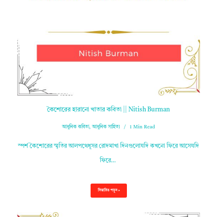
কৈশোরের হারানো খাতার কবিতা || Nitish Burman
আধুনিক কবিতা
,
আধুনিক সাহিত্য
1 Min Read
স্পর্শ কৈশোরের স্মৃতির আলপথেধূসর রোদমাখা দিনগুলোযদি কখনো ফিরে আসেযদি
ফিরে…
বিস্তারিত পড়ুন »