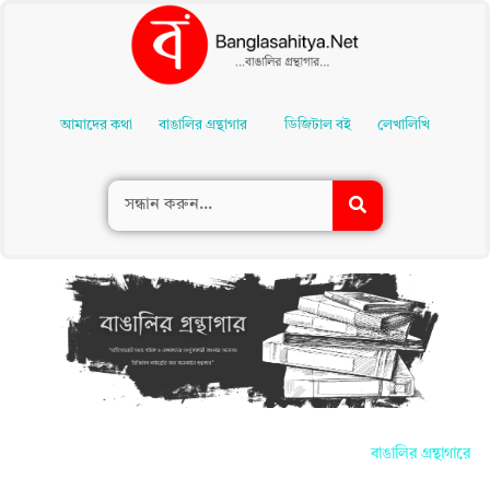
Skip
To
আমাদের কথা
বাঙালির গ্রন্থাগার
ডিজিটাল বই
লেখালিখি
Content
বাঙালির গ্রন্থাগারে আ