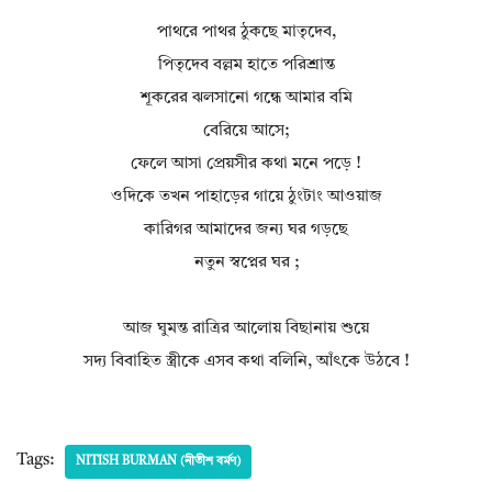
পাথরে পাথর ঠুকছে মাতৃদেব,
পিতৃদেব বল্লম হাতে পরিশ্রান্ত
শূকরের ঝলসানো গন্ধে আমার বমি
বেরিয়ে আসে;
ফেলে আসা প্রেয়সীর কথা মনে পড়ে !
ওদিকে তখন পাহাড়ের গায়ে ঠুংটাং আওয়াজ
কারিগর আমাদের জন্য ঘর গড়ছে
নতুন স্বপ্নের ঘর ;
আজ ঘুমন্ত রাত্রির আলোয় বিছানায় শুয়ে
সদ্য বিবাহিত স্ত্রীকে এসব কথা বলিনি, আঁৎকে উঠবে !
Tags:
NITISH BURMAN (নীতীশ বর্মণ)