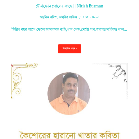
টেলিফোন পোলের কাছে || Nitish Burman
আধুনিক কবিতা
,
আধুনিক সাহিত্য
1 Min Read
তিরিশ বছর আগে ফেলে আসাবসত বাড়ি,ধান খেত,মেঠো পথ,তারপর সারিবদ্ধ শাল…
বিস্তারিত পড়ুন »