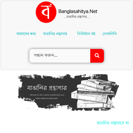
Skip
To
আমাদের কথা
বাঙালির গ্রন্থাগার
ডিজিটাল বই
লেখালিখি
Content
বাঙালির গ্রন্থাগারে আপনা