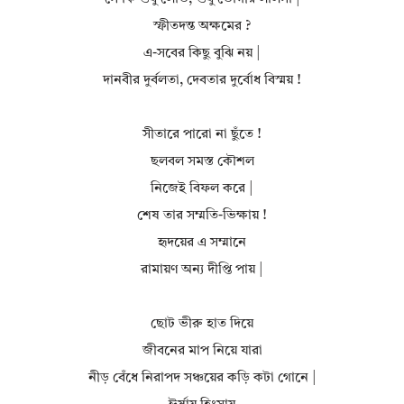
স্ফীতদন্ত অক্ষমের ?
এ-সবের কিছু বুঝি নয় |
দানবীর দুর্বলতা, দেবতার দুর্বোধ বিস্ময় !
সীতারে পারো না ছুঁতে !
ছলবল সমস্ত কৌশল
নিজেই বিফল করে |
শেষ তার সম্মতি-ভিক্ষায় !
হৃদয়ের এ সম্মানে
রামায়ণ অন্য দীপ্তি পায় |
ছোট ভীরু হাত দিয়ে
জীবনের মাপ নিয়ে যারা
নীড় বেঁধে নিরাপদ সঞ্চয়ের কড়ি কটা গোনে |