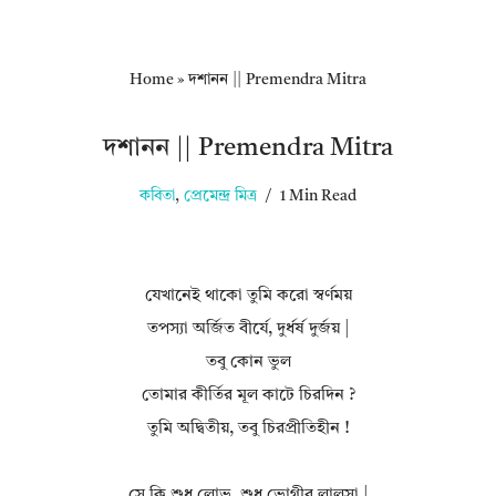
Home
»
দশানন || Premendra Mitra
দশানন || Premendra Mitra
কবিতা
,
প্রেমেন্দ্র মিত্র
1 Min Read
যেখানেই থাকো তুমি করো স্বর্ণময়
তপস্যা অর্জিত বীর্যে, দুর্ধর্ষ দুর্জয় |
তবু কোন ভুল
তোমার কীর্তির মূল কাটে চিরদিন ?
তুমি অদ্বিতীয়, তবু চিরপ্রীতিহীন !
সে কি শুধু লোভ, শুধু ভোগীর লালসা |