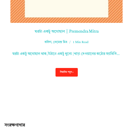
ঘরটা একটু অগোছাল || Premendra Mitra
কবিতা
,
প্রেমেন্দ্র মিত্র
1 Min Read
ঘরটা একটু অগোছাল থাক,উঠানে একটু ধুলো |খাড়া দেওয়ালের কঠোর জ্যামিতি…
বিস্তারিত পড়ুন »
সংরক্ষণাগার