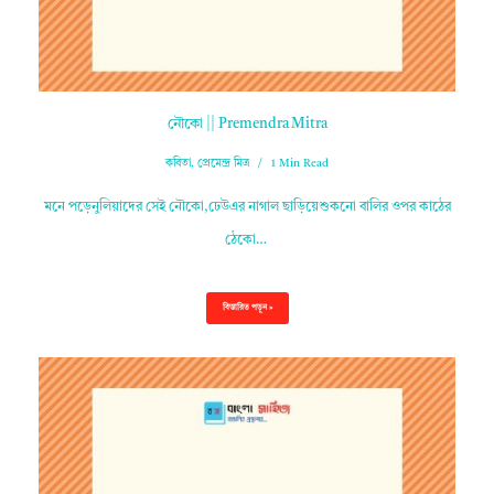
নৌকো || Premendra Mitra
কবিতা
,
প্রেমেন্দ্র মিত্র
1 Min Read
মনে পড়েনুলিয়াদের সেই নৌকো,ঢেউএর নাগাল ছাড়িয়েশুকনো বালির ওপর কাঠের
ঠেকো…
বিস্তারিত পড়ুন »