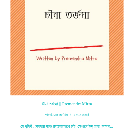
চীনা তর্জমা || Premendra Mitra
কবিতা
,
প্রেমেন্দ্র মিত্র
1 Min Read
হে পৃথিবী, কোথায় যাব? ক্লান্তআকাশে চাই, সেখানে উদ্ ভ্রান্ত |আমার…