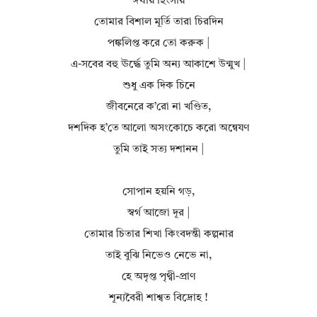
ঈর্ষায় হিংসায়
তোমার বিশাল মূর্তি তারা চিরদিন
পঙ্কলিপ্ত করে তো করুক |
এ-সবের বহু ঊর্দ্ধে তুমি অন্য আকাশে উন্মুখ |
শুধু এক দিক চিনে
জীবনেরে ক’রো না খণ্ডিত,
দশদিক হ’তে আলো অসংকোচে করো অন্বেযণ
তুমি তাই সত্য দশানন |
সোপান হয়নি গড়,
স্বর্গ আজো দূর |
তোমার চিতার শিখা কিংবদন্তী কল্পনার
তাই বুঝি নিভেও নেভে না,
হে অদৃপ্ত পৃথ্বী-প্রাণ
শূন্যবৈরী শাশ্বত বিদ্রোহ !