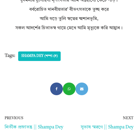
দুর্দমনীয় দুঃসাহসী নৃশংসতায় আমি অট্টহাস্যে ফেটে পড়ি।
বর্বরোচিত দানবীয়তার’ বীভৎসতাকে তুচ্ছ করে
আমি গড়ে তুলি স্বপ্নের শ্মশানভূমি,
সকল আদর্শের চিতাভস্ব গায়ে মেখে আমি মৃত্যুকে করি আহ্বান।
Tags:
SHAMPA DEY (শম্পা দে)
PREVIOUS
NEXT
নির্ভীক প্রজাতন্ত্র || Shampa Dey
সুভাষ স্মরণে || Shampa Dey