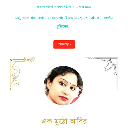
আধুনিক কবিতা
,
আধুনিক সাহিত্য
1 Min Read
নিগূঢ় ভালোবাসা যেখানে ফুরোয়সেখানেই জন্ম নেয় শূন্যতা,নেই কোন অন্তর্লীন
চুক্তিনেই…
বিস্তারিত পড়ুন »