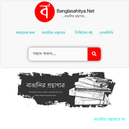
Skip
To
আমাদের কথা
বাঙালির গ্রন্থাগার
ডিজিটাল বই
লেখালিখি
Content
বাঙালির গ্রন্থাগারে আপন