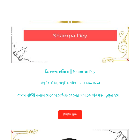
নিজস্বতা হারিয়ে || Shampa Dey
আধুনিক কবিতা
,
আধুনিক সাহিত্য
1 Min Read
তামাম পৃথিবী ঝলসে যেতে পারেতীক্ষ্ণ শেলের আঘাতে তাজমহল চুরচুর হয়ে…
বিস্তারিত পড়ুন »