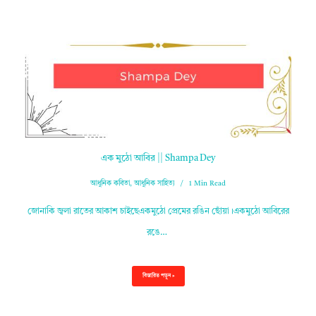
এক মুঠো আবির || Shampa Dey
আধুনিক কবিতা
,
আধুনিক সাহিত্য
1 Min Read
জোনাকি জ্বলা রাতের আকাশ চাইছেএকমুঠো প্রেমের রঙিন ছোঁয়া।একমুঠো আবিরের
রঙে…
বিস্তারিত পড়ুন »