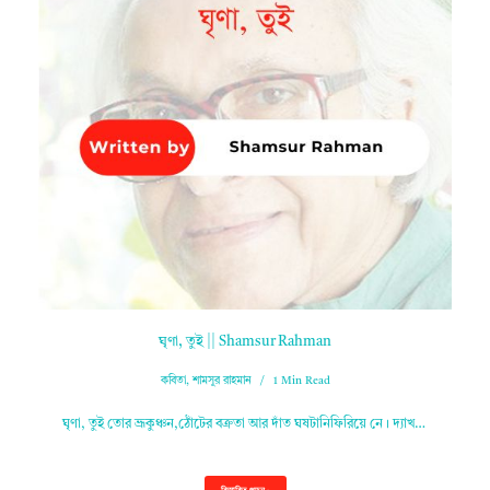
ঘৃণা, তুই || Shamsur Rahman
কবিতা
,
শামসুর রাহমান
1 Min Read
ঘৃণা, তুই তোর ভ্রূকুঞ্চন,ঠোঁটের বক্রতা আর দাঁত ঘষটানিফিরিয়ে নে। দ্যাখ…