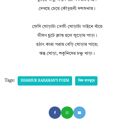
দেখছে চেয়ে কৌতূহলী দশজনায়।
জেদি ঘোড়াটা তেজী ঘোড়াটা ডাইনে বাঁয়ে
ভীষণ ছুটে ক্লান্ত হলে জুড়োয় পাড়া।
হঠাৎ কারা পরায় বেড়ি ঘোড়ার পায়ে;
স্তব্ধ ঘোড়া, শকুনিদের চঞ্চু খাড়া।
Tags:
SHAMSUR RAHAMAN'S POEM
নিজ বাসভূমে