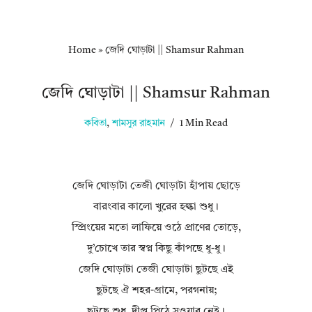
Home
»
জেদি ঘোড়াটা || Shamsur Rahman
জেদি ঘোড়াটা || Shamsur Rahman
কবিতা
,
শামসুর রাহমান
1 Min Read
জেদি ঘোড়াটা তেজী ঘোড়াটা হাঁপায় ছোড়ে
বারংবার কালো খুরের হল্কা শুধু।
স্প্রিংয়ের মতো লাফিয়ে ওঠে প্রাণের তোড়ে,
দু’চোখে তার স্বপ্ন কিছু কাঁপছে ধু-ধু।
জেদি ঘোড়াটা তেজী ঘোড়াটা ছুটছে এই
ছুটছে ঐ শহর-গ্রামে, পরগনায়;
ছুটছে শুধু, দীপ্ত পিঠে সওয়ার নেই।