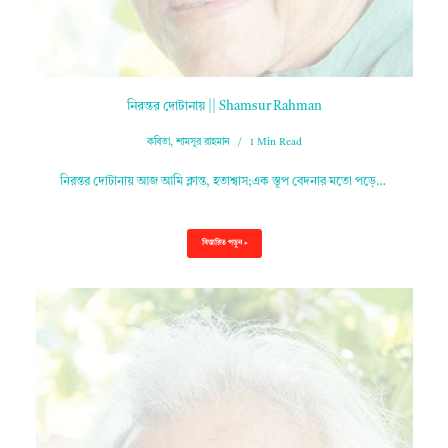
নিরন্তর দোটানায় || Shamsur Rahman
কবিতা
,
শামসুর রাহমান
1 Min Read
নিরন্তর দোটানায় আজ আমি ক্লান্ত, হতাশ্বাস;এক স্তূপ বেদনার মতো পড়ে…
বিস্তারিত পড়ুন »