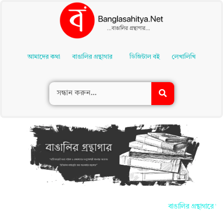
Skip
To
আমাদের কথা
বাঙালির গ্রন্থাগার
ডিজিটাল বই
লেখালিখি
Content
বাঙালির গ্রন্থাগারে আপ