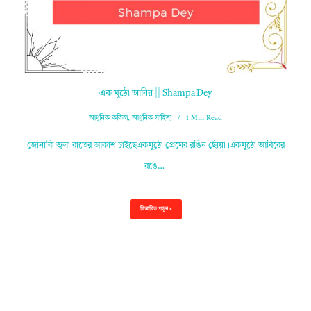
এক মুঠো আবির || Shampa Dey
আধুনিক কবিতা
,
আধুনিক সাহিত্য
1 Min Read
জোনাকি জ্বলা রাতের আকাশ চাইছেএকমুঠো প্রেমের রঙিন ছোঁয়া।একমুঠো আবিরের
রঙে…
বিস্তারিত পড়ুন »