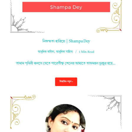
নিজস্বতা হারিয়ে || Shampa Dey
আধুনিক কবিতা
,
আধুনিক সাহিত্য
1 Min Read
তামাম পৃথিবী ঝলসে যেতে পারেতীক্ষ্ণ শেলের আঘাতে তাজমহল চুরচুর হয়ে…
বিস্তারিত পড়ুন »