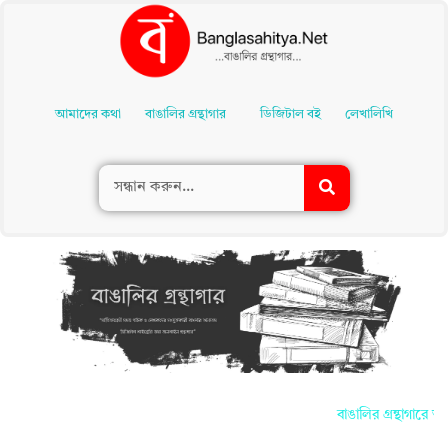
Skip
To
আমাদের কথা
বাঙালির গ্রন্থাগার
ডিজিটাল বই
লেখালিখি
Content
বাঙালির গ্রন্থাগারে 