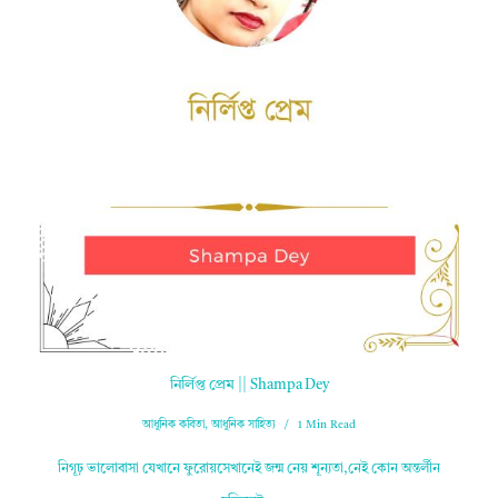
নির্লিপ্ত প্রেম || Shampa Dey
আধুনিক কবিতা
,
আধুনিক সাহিত্য
1 Min Read
নিগূঢ় ভালোবাসা যেখানে ফুরোয়সেখানেই জন্ম নেয় শূন্যতা,নেই কোন অন্তর্লীন