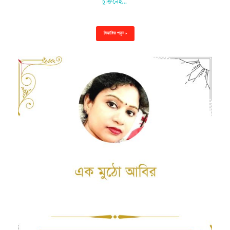
চুক্তিনেই…
বিস্তারিত পড়ুন »