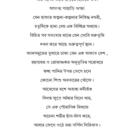
অসংখ্য পাহাড়ি গুম্ফা
যেন হাজার জল্পনা-কল্পনার নিষিদ্ধ নগরী,
চতুর্দিকে হানা দেয় এক বিচ্ছিন্ন অধ্যায়।
বিচিত্র সব সভ্যতার মাঝে যেন গোবি মরুভূমি
দখল করে আছে গুরুত্বপূর্ণ স্থান।
জ্ঞানসমুদ্রের তুষারে ঢাকা যেন এক অজ্ঞাত দেশ ,
রহস্যময় ও রোমাঞ্চকর অনুভূতির সরোবরে
স্বচ্ছ পানির উপর ভেসে চলে
কোনো শিশু অবতারের খোঁজে।
আবেগের বশে অবাধ্য নদীবাঁধ
দিগন্ত জুড়ে আঁধার গিলে খায়,
সে এক পৌরাণিক মিথ্যায়
অচেনা শরীর হাঁস-ফাঁস করে,
আবার জেগে ওঠে মরা সর্পিল গিরিখাত।