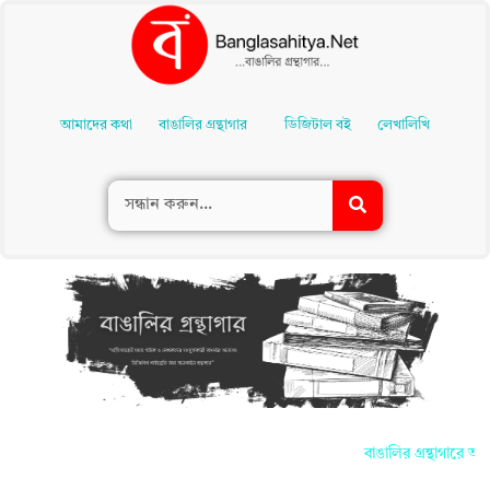
Skip
To
আমাদের কথা
বাঙালির গ্রন্থাগার
ডিজিটাল বই
লেখালিখি
Content
বাঙালির গ্রন্থাগারে আপ