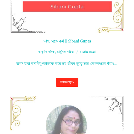
ভাগ্য গড়ে কর্ম || Sibani Gupta
আধুনিক কবিতা
,
আধুনিক সাহিত্য
1 Min Read
অলস যারা কর্ম বিমুখকাজকে করে ভয়,জীবন জুড়ে তারা কেবলপরের কাঁধে…
বিস্তারিত পড়ুন »