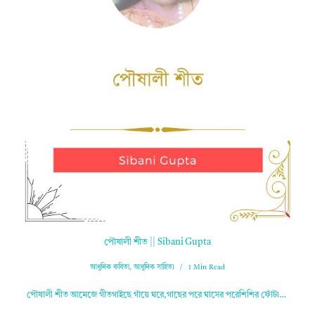
পৌষালী শীত || Sibani Gupta
আধুনিক কবিতা
,
আধুনিক সাহিত্য
1 Min Read
পৌষালী শীত আমেজে গীতগাইছে গাঁয়ে ঘরে,গাছের পরে ঘাসের পরেশিশির ফোঁটা…