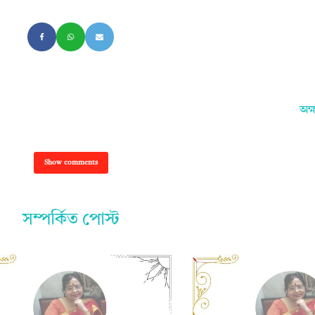
অক্
Show comments
সম্পর্কিত পোস্ট