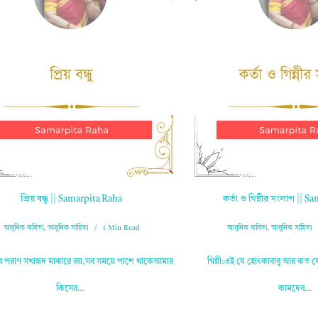
প্রিয় বন্ধু || Samarpita Raha
কর্তা ও গিন্নীর সংলাপ || 
আধুনিক কবিতা
,
আধুনিক সাহিত্য
1 Min Read
আধুনিক কবিতা
,
আধুনিক সাহিত্য
ার পরাণ সখাহৃদ মাঝারে রয়,সব সময়ে পাশে থাকেআমার
গিন্নী:এই যে হোৎকাবাবু আর কত যো
কিসের…
কামদেব…