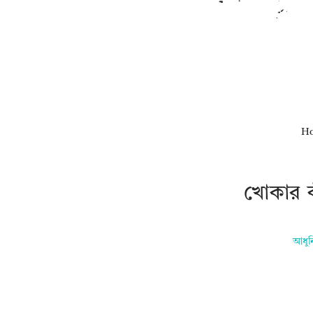
H
খোকার ক
আধুন