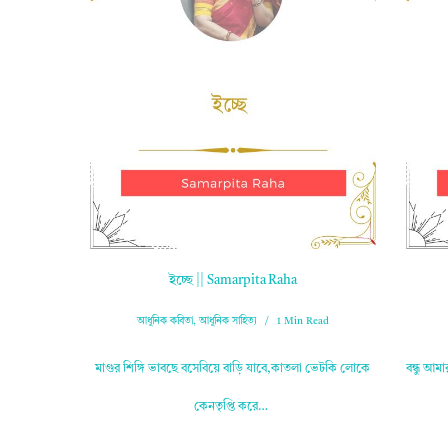
ইচ্ছে || Samarpita Raha
আধুনিক কবিতা
,
আধুনিক সাহিত্য
1 Min Read
মাগুর শিঙ্গি ভাবছে বসেবিয়ে বাড়ি যাবে,কাতলা ভেটকি লোকে
বন্ধু আম
কেনতৃপ্তি করে…