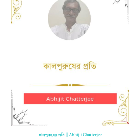
কালপুরুষের প্রতি || Abhijit Chatterjee