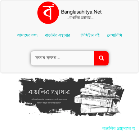
Skip
To
আমাদের কথা
বাঙালির গ্রন্থাগার
ডিজিটাল বই
লেখালিখি
Content
বাঙালির গ্রন্থাগারে আপ