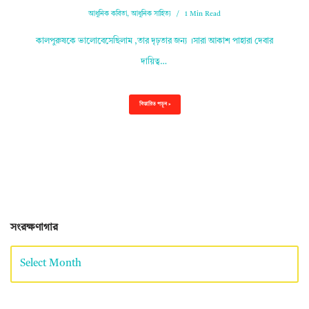
আধুনিক কবিতা
,
আধুনিক সাহিত্য
1 Min Read
কালপুরুষকে ভালোবেসেছিলাম ,তার দৃঢ়তার জন্য ।সারা আকাশ পাহারা দেবার
দায়িত্ব…
বিস্তারিত পড়ুন »
সংরক্ষণাগার