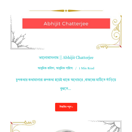
ভালোবাসলাম || Abhijit Chatterjee
আধুনিক কবিতা
,
আধুনিক সাহিত্য
1 Min Read
চুপকথার কথামালারা রূপকথা হয়েই থাকে অগোচরে ,বাস্তবের মাটিতে দাঁড়িয়ে
বুঝতে…
বিস্তারিত পড়ুন »