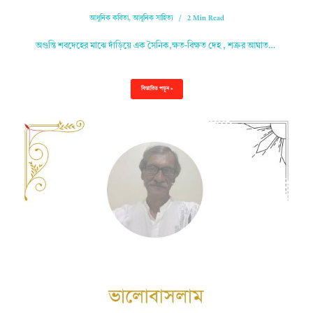
আধুনিক কবিতা
,
আধুনিক সাহিত্য
2 Min Read
অগুন্তি শবদেহের মাঝে দাঁড়িয়ে এক সৈনিক,ক্ষত-বিক্ষত দেহ , শত্রুর আঘাত…
বিস্তারিত পড়ুন »