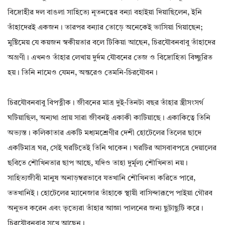
বিদ্রোহীর দল বাঙলা সাহিত্যে নূতনত্বের বন্যা বহাইয়া দিয়াছিলেন, ইনি
তাঁহাদেরই একজন। তারপর বন্যার তোড়ে অনেকেই ভাসিয়া গিয়াছেন;
মুষ্টিমেয় যে কয়জন স্বকীয়তার বলে টিকিয়া আছেন, চিরযৌবনবাবু তাঁহাদের
অগ্রণী। এখনও তাঁহার লেখায় দুর্দম যৌবনের তেজ ও বিদ্রোহিতা বিচ্ছুরিত
হয়। তিনি নামেও যেমন, অন্তরেও তেমনি-চিরযৌবন।
চিরযৌবনবাবু বিপত্নীক। জীবনের মাত্র দুই-তিনটা বছর তাঁহার স্ত্রীসংসর্গ
ঘটিয়াছিল, অন্যথা প্রায় সারা জীবনই একাকী কাটিয়াছে। একাকিত্বে তিনি
অভ্যস্ত। কলিকাতার একটি মধ্যমশ্রেণীর দেশী হোটেলের তিলের ছাদে
একটিমাত্র ঘর, সেই ঘরটিতেই তিনি থাকেন। ঘরটির আসবাবপত্রে দেয়ালের
ছবিতে শৌখিনতার ছাপ আছে, যদিও তাহা দুর্মূল্য শৌখিনতা নয়।
সাহিত্যজীবী মানুষ অনাড়ম্বরভাবে যতখানি শৌখিনতা করিতে পারে,
ততখানিই। হোটেলের ম্যানেজার তাঁহাকে স্থায়ী বাসিন্দারূপে পাইয়া গৌরব
অনুভব করেন এবং ভৃত্যেরা তাঁহার আজ্ঞা পালনের জন্য ছুটাছুটি করে।
চিরযৌবনবাবু সুখে আছেন।