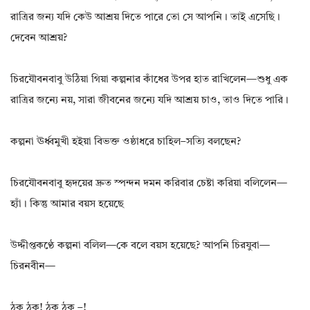
রাত্রির জন্য যদি কেউ আশ্রয় দিতে পারে তো সে আপনি। তাই এসেছি।
দেবেন আশ্রয়?
চিরযৌবনবাবু উঠিয়া গিয়া কল্পনার কাঁধের উপর হাত রাখিলেন—শুধু এক
রাত্রির জন্যে নয়, সারা জীবনের জন্যে যদি আশ্রয় চাও, তাও দিতে পারি।
কল্পনা ঊর্ধ্বমুখী হইয়া বিভক্ত ওষ্ঠাধরে চাহিল–সত্যি বলছেন?
চিরযৌবনবাবু হৃদয়ের দ্রুত স্পন্দন দমন করিবার চেষ্টা করিয়া বলিলেন—
হ্যাঁ। কিন্তু আমার বয়স হয়েছে
উদ্দীপ্তকণ্ঠে কল্পনা বলিল—কে বলে বয়স হয়েছে? আপনি চিরযুবা—
চিরনবীন—
ঠক্ ঠক্! ঠক্ ঠক্ –!