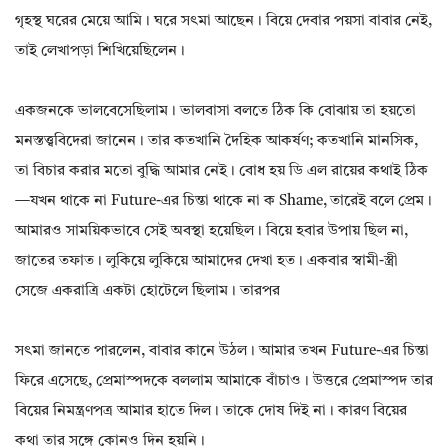
গৃহস্থ ঘরের মেয়ে আমি। ঘরে সৎমা আছেন। বিয়ে দেবার পয়সা বাবার নেই,
তাই লেখাপড়া শিখিয়েছিলেন।
একজনকে ভালবেসেছিলাম। ভালবাসা বলতে ঠিক কি বোঝায় তা হয়তো
মনস্তত্ত্ববিদেরা জানেন। তার কতখানি দৈহিক আকর্ষণ; কতখানি মানসিক,
তা বিচার করার মতো বুদ্ধি আমার নেই। বোধ হয় ডি এল রায়ের কথাই ঠিক
—যখন থাকে না Future-এর চিন্তা থাকে না ক Shame, তারেই বলে প্রেম।
আমারও সাময়িকভাবে সেই অবস্থা হয়েছিল। বিয়ে হবার উপায় ছিল না,
জাতের তফাত। লুকিয়ে লুকিয়ে আমাদের দেখা হত। একবার স্বামী-স্ত্রী
সেজে একরাত্রি একটা হোটেলে ছিলাম। তারপর
সৎমা জানতে পারলেন, বাবার কানে উঠল। আমার তখন Future-এর চিন্তা
ফিরে এসেছে, প্রেমাস্পদকে বললাম আমাকে বাঁচাও। উত্তরে প্রেমাস্পদ তার
বিয়ের নিমন্ত্রণপত্র আমার হাতে দিল। তাকে দোষ দিই না। কারণ বিয়ের
কথা তার সঙ্গে কোনও দিন হয়নি।