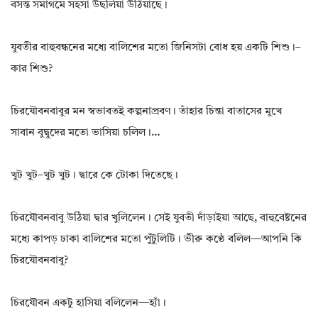
বসন্ত সমাগমে সহসা উছলিয়া উঠিয়াছে।
যুবতীর বাহুবন্ধনের মধ্যে বালিশের মতো জিনিসটা বোধ হয় একটি শিশু।–
কার শিশু?
চিরযৌবনবাবুর মন স্বভাবতই কল্পনাপ্রবণ। তাঁহার চিন্তা বাতাসের মুখে
সাবান বুদ্বুদের মতো ভাসিয়া চলিল।…
খুট খুট–খুট খুট। দ্বারে কে টোকা দিতেছে।
চিরযৌবনবাবু উঠিয়া দ্বার খুলিলেন। সেই যুবতী দাঁড়াইয়া আছে, বাহুবেষ্টনের
মধ্যে কাপড় ঢাকা বালিশের মতো পুঁটুলিটি। ভীরু কণ্ঠে বলিল—আপনি কি
চিরযৌবনবাবু?
চিরযৌবন একটু হাসিয়া বলিলেন—হ্যাঁ।