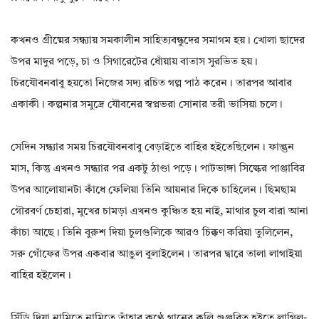
কখনও গ্রীষ্মের সন্ধ্যায় সমকালীন সাহিত্যবন্ধুদের সমাগম হয়। খোলা ছাদের
উপর মাদুর পড়ে, চা ও সিগারেটের ধোঁয়ায় বাতাস সুরভিত হয়।
চিরযৌবনবাবু হয়তো নিজের সদ্য রচিত গল্প পাঠ করেন। তারপর আবার
একাকী। কল্পনার সমুদ্রে যৌবনের স্বপ্নভরা সোনার তরী ভাসিয়া চলে।
সেদিন সন্ধ্যার সময় চিরযৌবনবাবু বেড়াইতে বাহির হইতেছিলেন। ফাল্গুন
মাস, কিন্তু এখনও সন্ধ্যার পর একটু ঠাণ্ডা পড়ে। পাটভাঙ্গা সিল্কের পাঞ্জাবির
উপর আলোয়ানটা কাঁধে ফেলিয়া তিনি আয়নার দিকে চাহিলেন। ছিমছাম
গৌরবর্ণ চেহারা, মুখের চামড়া এখনও কুঞ্চিত হয় নাই, মাথার চুল বারা আনা
কাঁচা আছে। তিনি বুরুশ দিয়া চুলগুলিকে আরও চিক্কণ করিয়া তুলিলেন,
সরু গোঁফের উপর একবার আঙুল বুলাইলেন। তারপর দ্বারে তালা লাগাইয়া
বাহির হইলেন।
সিঁড়ি দিয়া নামিতে নামিতে তাঁহার কণ্ঠে গানের কলি গুঞ্জরিত হইতে লাগিল-