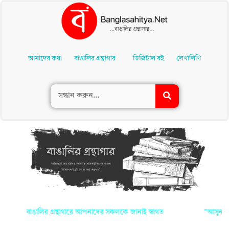
Skip
To
আমাদের কথা
বাঙালির গ্রন্থাগার
ডিজিটাল বই
লেখালিখি
Content
ঙালির গ্রন্থাগারে আপনাদের সকলকে জানাই স্বাগত
"আসুন শুরু করি সবা