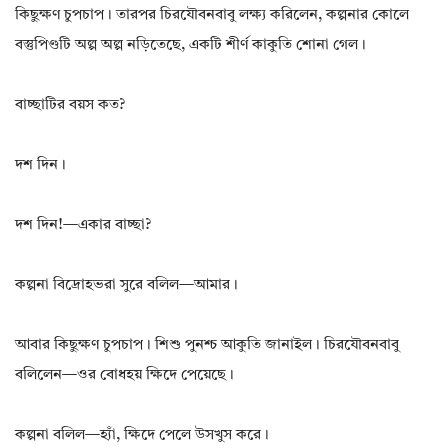
কিছুক্ষণ চুপচাপ। তারপর চিরযৌবনবাবু লক্ষ্য করিলেন, কল্পনার কোলে
বস্তুপিণ্ডটি অল্প অল্প নড়িতেছে, একটি শীর্ণ কাকুতি শোনা গেল।
বাচ্ছাটির বয়স কত?
দশ দিন।
দশ দিন!—একার বাচ্ছা?
কল্পনা বিদ্রোহভরা সুরে বলিল—আমার।
আবার কিছুক্ষণ চুপচাপ। শিশু পুনশ্চ আকুতি জানাইল। চিরযৌবনবাবু
বলিলেন—ওর বোধহয় ক্ষিদে পেয়েছে।
কল্পনা বলিল—হ্যাঁ, ক্ষিদে পেলে উসখুস করে।