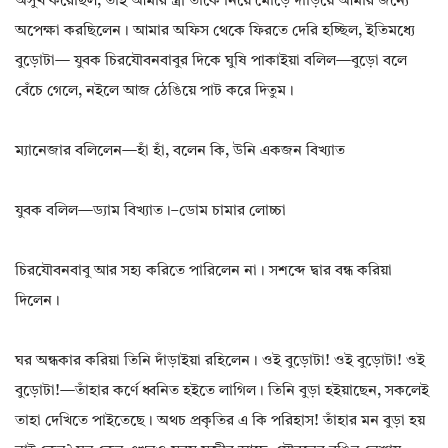
অসুখ করেছিল, তাই আমার স্ত্রী তাকে নিয়ে মোড়ে দাঁড়িয়ে আমার জন্যে
অপেক্ষা করছিলেন। আমার অফিস থেকে ফিরতে দেরি হচ্ছিল, ইতিমধ্যে
বুড়োটা— যুবক চিরযৌবনবাবুর দিকে ঘুষি পাকাইয়া বলিল—বুড়ো বলে
বেঁচে গেলে, নইলে আজ ঠেঙিয়ে পাট করে দিতুম।
ম্যানেজার বলিলেন—হাঁ হাঁ, বলেন কি, উনি একজন বিখ্যাত
যুবক বলিল—ড্যাম বিখ্যাত।–ডোম চামার লোচ্চা
চিরযৌবনবাবু আর সহ্য করিতে পারিলেন না। সশব্দে দ্বার বন্ধ করিয়া
দিলেন।
ঘর অন্ধকার করিয়া তিনি দাঁড়াইয়া রহিলেন। ওই বুড়োটা! ওই বুড়োটা! ওই
বুড়োটা!—তাঁহার কর্ণে ধ্বনিত হইতে লাগিল। তিনি বুড়া হইয়াছেন, সকলেই
তাহা দেখিতে পাইতেছে। অথচ প্রকৃতির এ কি পরিহাস! তাঁহার মন বুড়া হয়