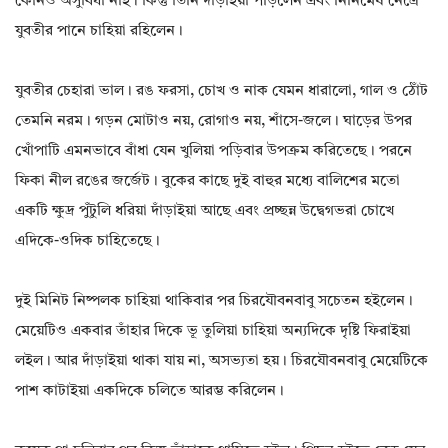
কোনও অসুবিধা নাই। কিন্তু তিনি দাঁড়াইয়া পড়িলেন এবং নির্নিমেষ নেত্রে
যুবতীর পানে চাহিয়া রহিলেন।
যুবতীর চেহারা ভাল। রঙ ফরসা, চোখ ও নাক যেমন ধারালো, গাল ও ঠোঁট
তেমনি নরম। গড়ন মোটাও নয়, রোগাও নয়, শাঁসে-জলে। ঘাড়ের উপর
খোঁপাটি এমনভাবে বাঁধা যেন খুলিয়া পড়িবার উপক্রম করিতেছে। পরনে
ফিকা নীল রঙের জর্জেট। বুকের কাছে দুই বাহুর মধ্যে বালিশের মতো
একটি ক্ষুদ্র পুঁটুলি ধরিয়া দাঁড়াইয়া আছে এবং প্রচ্ছন্ন উদ্বেগভরা চোখে
এদিকে-ওদিক চাহিতেছে।
দুই মিনিট নিষ্পলক চাহিয়া থাকিবার পর চিরযৌবনবাবু সচেতন হইলেন।
মেয়েটিও একবার তাঁহার দিকে ভূ তুলিয়া চাহিয়া অন্যদিকে দৃষ্টি ফিরাইয়া
লইল। আর দাঁড়াইয়া থাকা যায় না, অসভ্যতা হয়। চিরযৌবনবাবু মেয়েটিকে
পাশ কাটাইয়া একদিকে চলিতে আরম্ভ করিলেন।