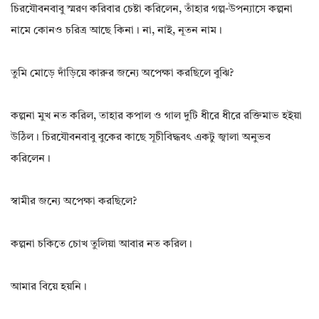
চিরযৌবনবাবু স্মরণ করিবার চেষ্টা করিলেন, তাঁহার গল্প-উপন্যাসে কল্পনা
নামে কোনও চরিত্র আছে কিনা। না, নাই, নূতন নাম।
তুমি মোড়ে দাঁড়িয়ে কারুর জন্যে অপেক্ষা করছিলে বুঝি?
কল্পনা মুখ নত করিল, তাহার কপাল ও গাল দুটি ধীরে ধীরে রক্তিমাভ হইয়া
উঠিল। চিরযৌবনবাবু বুকের কাছে সূচীবিদ্ধবৎ একটু জ্বালা অনুভব
করিলেন।
স্বামীর জন্যে অপেক্ষা করছিলে?
কল্পনা চকিতে চোখ তুলিয়া আবার নত করিল।
আমার বিয়ে হয়নি।