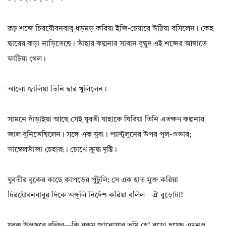
রূঢ় শব্দে চিরযৌবনবাবু ধড়মড় করিয়া ইজি-চেয়ারে উঠিয়া বসিলেন। কেহ
দ্বারের কড়া নাড়িতেছে। তাঁহার কল্পনার সাবান বুদ্বুদ এই শব্দের আঘাতে
ফাটিয়া গেল।
আলো জ্বালিয়া তিনি দ্বার খুলিলেন।
সামনে দাঁড়াইয়া আছে সেই যুবতী যাহাকে ঘিরিয়া তিনি এতক্ষণ কল্পনার
জাল বুনিতেছিলেন। সঙ্গে এক যুবা। প্যান্টুলুনের উপর পুল-ওভার;
ডাম্বেলভাঁজা চেহারা। চোখে ক্রুদ্ধ দৃষ্টি।
যুবতীর বুকের কাছে কাপড়ের পুঁটুলি; সে এক হাত মুক্ত করিয়া
চিরযৌবনবাবুর দিকে অঙ্গুলি নির্দেশ করিয়া বলিল—ঐ বুড়োটা!
যুবক উগ্রস্বরে বলিল—কি রকম জানোয়ার তুমি হে! বুড়ো হয়েছ এখনও