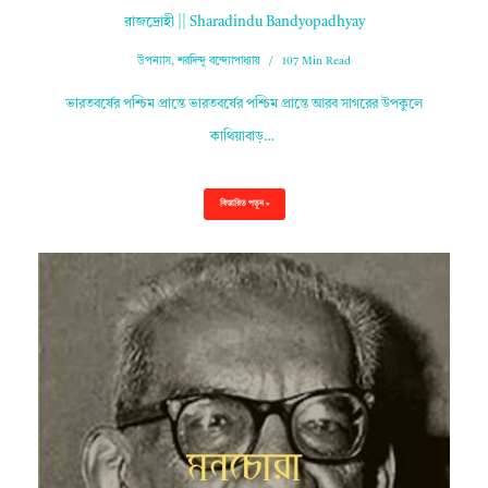
রাজদ্রোহী || Sharadindu Bandyopadhyay
উপন্যাস
,
শরদিন্দু বন্দ্যোপাধ্যায়
107 Min Read
ভারতবর্ষের পশ্চিম প্রান্তে ভারতবর্ষের পশ্চিম প্রান্তে আরব সাগরের উপকুলে
কাথিয়াবাড়…
বিস্তারিত পড়ুন »