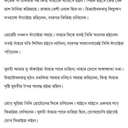
কয়েক পা চলিবার পর কিন্তু তাঁহাকে থামিতে হইল। পিছন হইতে কেহ যেন
রাশ টানিয়া ধরিয়াছে। রাস্তায় বেশী লোক ছিল না। চিরযৌবনবাবু কিছুক্ষণ
নতচক্ষে দাঁড়াইয়া রহিলেন, তারপর ফিরিয়া চলিলেন।
মেয়েটি তখনও দাঁড়াইয়া আছে। তাহার দিকে যতই তিনি অগ্রসর হইলেন
ততই তাঁহার গতি শিথিল হইতে লাগিল; তারপর অজ্ঞাতসারেই তিনি দাঁড়াইয়া
পড়িলেন।
যুবতী আবার ভূ বাঁকাইয়া তাঁহার পানে চাহিল; তাহার চোখে অস্বাচ্ছন্দ্য ভরা।
চিরযৌবনবাবু হঠাৎ চমকিয়া আবার চলিতে আরম্ভ করিলেন, কিন্তু তাঁহার
দৃষ্টি যুবতীর উপর আবদ্ধ হইয়া রহিল।
মোড় ঘুরিয়া তিনি হোটেলের দিকে চলিলেন। যাইতে যাইতে একবার ঘাড়
ফিরাইয়া দেখিলেন। যুবতী তাঁহার পানে চাহিয়া ছিল, চোখাচোখি হইতেই
চোখ ফিরাইয়া লইল।