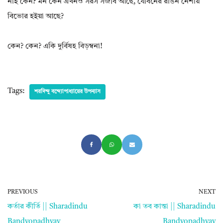
নাই কেন? মন কেন এখনও সরস সজীব আছে, যৌবনের রঙিন নেশায়
বিভোর হইয়া আছে?
কেন? কেন? একি দুর্বিষহ বিড়ম্বনা!
Tags:
শরদিন্দু বন্দ্যোপাধ্যায়ের উপন্যাস
PREVIOUS
NEXT
কর্তার কীর্তি || Sharadindu
কা তব কান্তা || Sharadindu
Bandyopadhyay
Bandyopadhyay