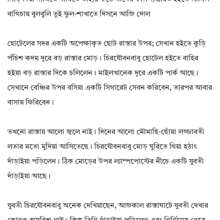
বাগিচায় বুলবুলি তুই ফুল-শাখাতে দিসনে আজি দোল
হোটেলের সদর একটি অপেক্ষাকৃত ছোট রাস্তার উপর; সেখান হইতে কুড়ি
পঁচিশ কদম দূরে বড় রাস্তার মোড়। চিরযৌবনবাবু হোটেল হইতে বাহির
হইয়া বড় রাস্তার দিকে চলিলেন। মাইলখানেক দূরে একটি পার্ক আছে।
সেখানে বেঞ্চির উপর বসিয়া একটি সিগারেট সেবন করিবেন, তারপর আবার
বাসায় ফিরিবেন।
তখনো রাস্তায় আলো জ্বলে নাই। দিনের আলো মৌমাছি-ছোঁয়া লজ্জাবতী
লতার মতো মুদিয়া আসিতেছে। চিরযৌবনবাবু মোড় ঘুরিতে গিয়া হঠাৎ
দাঁড়াইয়া পড়িলেন। ঠিক মোড়ের উপর ল্যাম্পপোস্টের নীচে একটি যুবতী
দাঁড়াইয়া আছে।
যুবতী চিরযৌবনবাবু অনেক দেখিয়াছেন, আজকাল রাস্তাঘাটে যুবতী দেখার