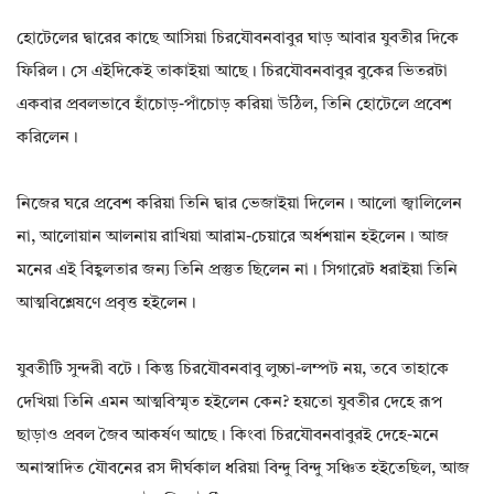
হোটেলের দ্বারের কাছে আসিয়া চিরযৌবনবাবুর ঘাড় আবার যুবতীর দিকে
ফিরিল। সে এইদিকেই তাকাইয়া আছে। চিরযৌবনবাবুর বুকের ভিতরটা
একবার প্রবলভাবে হাঁচোড়-পাঁচোড় করিয়া উঠিল, তিনি হোটেলে প্রবেশ
করিলেন।
নিজের ঘরে প্রবেশ করিয়া তিনি দ্বার ভেজাইয়া দিলেন। আলো জ্বালিলেন
না, আলোয়ান আলনায় রাখিয়া আরাম-চেয়ারে অর্ধশয়ান হইলেন। আজ
মনের এই বিহ্বলতার জন্য তিনি প্রস্তুত ছিলেন না। সিগারেট ধরাইয়া তিনি
আত্মবিশ্লেষণে প্রবৃত্ত হইলেন।
যুবতীটি সুন্দরী বটে। কিন্তু চিরযৌবনবাবু লুচ্চা-লম্পট নয়, তবে তাহাকে
দেখিয়া তিনি এমন আত্মবিস্মৃত হইলেন কেন? হয়তো যুবতীর দেহে রূপ
ছাড়াও প্রবল জৈব আকর্ষণ আছে। কিংবা চিরযৌবনবাবুরই দেহে-মনে
অনাস্বাদিত যৌবনের রস দীর্ঘকাল ধরিয়া বিন্দু বিন্দু সঞ্চিত হইতেছিল, আজ