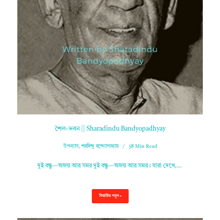
শৈল-ভবন || Sharadindu Bandyopadhyay
উপন্যাস
,
শরদিন্দু বন্দ্যোপাধ্যায়
58 Min Read
দুই বন্ধু—অজয় আর সমর দুই বন্ধু—অজয় আর সমর। যারা দেখে,…
বিস্তারিত পড়ুন »