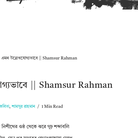
»
এমন উল্লেখযোগ্যভাবে || Shamsur Rahman
োগ্যভাবে || Shamsur Rahman
কবিতা
,
শামসুর রাহমান
1 Min Read
 নিশীথের ওষ্ঠ থেকে ঝরে গূঢ় শব্দাবলি