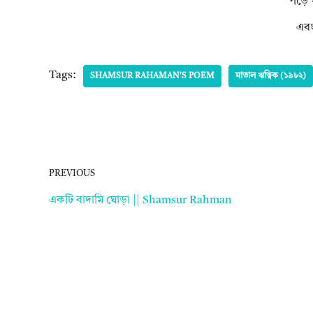
পড়ে 
এবং
Tags:
SHAMSUR RAHAMAN'S POEM
মাতাল ঋত্বিক (১৯৮২)
PREVIOUS
একটি বাদামি ঘোড়া || Shamsur Rahman