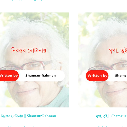
নিরন্তর দোটানায় || Shamsur Rahman
ঘৃণা, তুই || Shams