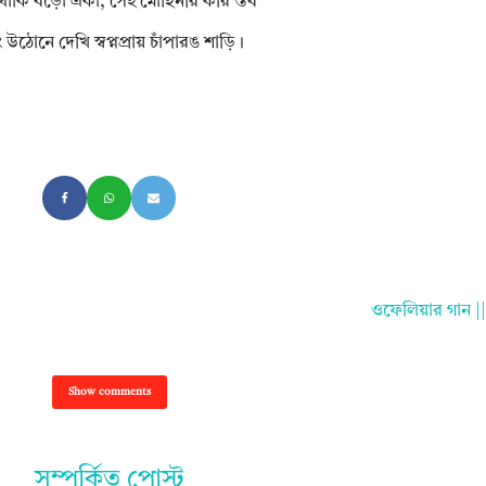
থাকি বড়ো একা, সেই মোহিনীর করি স্তব
 উঠোনে দেখি স্বপ্নপ্রায় চাঁপারঙ শাড়ি।
ওফেলিয়ার গান 
Show comments
সম্পর্কিত পোস্ট