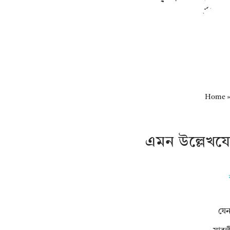
Home
এমন উল্লেখয
যেন