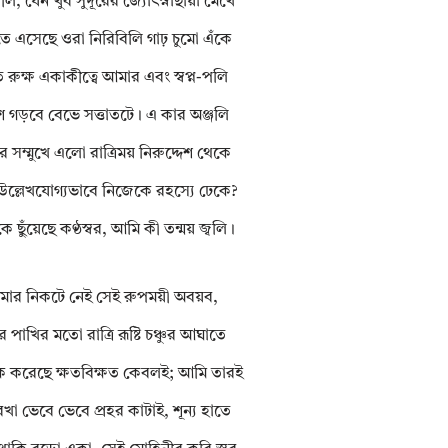
ল, যেন খুব সুদূরের জ্যোৎস্নাছায়া মেখে
ে এসেছে ওরা নিরিবিলি গাঢ় চুমো এঁকে
 রুক্ষ একাকীত্বে আমার এবং স্বপ্ন-পলি
শ গড়বে বেভে সত্তাতটে। এ কার অঞ্জলি
 সম্মুখে এলো রাত্রিময় নিরুদ্দেশ থেকে
ল্লেখযোগ্যভাবে নিজেকে রহস্যে ঢেকে?
 ছুঁয়েছে কণ্ঠস্বর, আমি কী তন্ময় জ্বলি।
ার নিকটে নেই সেই রুপময়ী অবয়ব,
ঠুর পাখির মতো রাত্রি রূষ্টি চঞ্চুর আঘাতে
 করেছে ক্ষতবিক্ষত কেবলই; আমি তারই
েখা ভেবে ভেবে প্রহর কাটাই, শূন্য হাতে