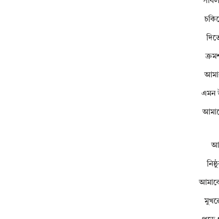
সাবলী
চকিত
দিতে
ক্রম
আমার
এমন উ
আমাকে
আম
নিষ্
আমাকে
মুখর