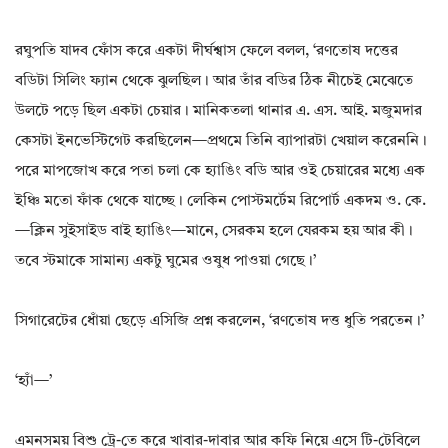
রঘুপতি যাদব ফোঁস করে একটা দীর্ঘশ্বাস ফেলে বলল, ‘রণতোষ দত্তের
বডিটা সিলিং ফ্যান থেকে ঝুলছিল। আর তাঁর বডির ঠিক নীচেই মেঝেতে
উলটে পড়ে ছিল একটা চেয়ার। মানিকতলা থানার এ. এস. আই. মজুমদার
কেসটা ইনভেস্টিগেট করছিলেন—প্রথমে তিনি ব্যাপারটা খেয়াল করেননি।
পরে মাপজোখ করে পতা চলা কে হ্যাঙিং বডি আর ওই চেয়ারের মধ্যে এক
ইঞ্চি মতো ফাঁক থেকে যাচ্ছে। লেকিন পোস্টমর্টেম রিপোর্ট একদম ও. কে.
—ক্লিন সুইসাইড বাই হ্যাঙিং—মানে, সেরকম হলে যেরকম হয় আর কী।
তবে স্টমাকে সামান্য একটু ঘুমের ওষুধ পাওয়া গেছে।’
সিগারেটের ধোঁয়া ছেড়ে এসিজি প্রশ্ন করলেন, ‘রণতোষ দত্ত ধুতি পরতেন।’
‘হ্যাঁ—’
এমনসময় বিশু ট্রে-তে করে খাবার-দাবার আর কফি নিয়ে এসে টি-টেবিলে