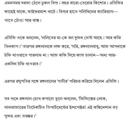
এমনসময় দরজা ঠেলে ঢুকল বিশু। বছর বারো-তেরোর কিশোর। এসিজির
কাছেই থাকে, ফাইফরমাশ খাটে। বিশুর হাতে পলিথিনের ক্যারিব্যাগ—
তাতে ঠোঙা আর বাক্স।
এসিজি ওকে বললেন, ‘ললিতের মা-কে বল দুজন গেস্ট আছে। আর কফি
তিনকাপ।’ তারপর রঙ্গলালকে লক্ষ করে, ‘সরি, রঙ্গলালবাবু, আজ আপনাকে
টফি খাওয়াতে পারলাম না। আজ কফি দিয়ে কাজ চালান—অন্য আর-
একদিন টফি খাওয়াব।’
এরপর রঘুপতির সঙ্গে রঙ্গলালের ‘গভীর’ পরিচয় করিয়ে দিলেন এসিজি।
সব শুনে রঙ্গলাল চোখ কপালে তুলে বললেন, ‘ফিজিক্সের লোক,
লালবাজারের ডিটেকটিভ ডিপার্টমেন্টের ইন্সপেক্টর! এই কম্বিনেশান বড়
সুন্দর এবং ভয়ঙ্কর।’