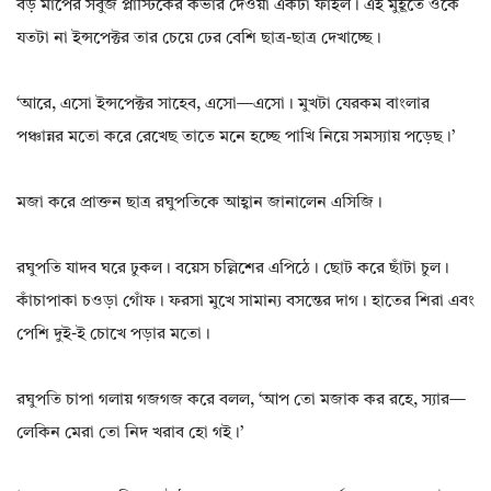
বড় মাপের সবুজ প্লাস্টিকের কভার দেওয়া একটা ফাইল। এই মুহূর্তে ওকে
যতটা না ইন্সপেক্টর তার চেয়ে ঢের বেশি ছাত্র-ছাত্র দেখাচ্ছে।
‘আরে, এসো ইন্সপেক্টর সাহেব, এসো—এসো। মুখটা যেরকম বাংলার
পঞ্চান্নর মতো করে রেখেছ তাতে মনে হচ্ছে পাখি নিয়ে সমস্যায় পড়েছ।’
মজা করে প্রাক্তন ছাত্র রঘুপতিকে আহ্বান জানালেন এসিজি।
রঘুপতি যাদব ঘরে ঢুকল। বয়েস চল্লিশের এপিঠে। ছোট করে ছাঁটা চুল।
কাঁচাপাকা চওড়া গোঁফ। ফরসা মুখে সামান্য বসন্তের দাগ। হাতের শিরা এবং
পেশি দুই-ই চোখে পড়ার মতো।
রঘুপতি চাপা গলায় গজগজ করে বলল, ‘আপ তো মজাক কর রহে, স্যার—
লেকিন মেরা তো নিদ খরাব হো গই।’