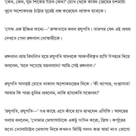
‘কেন, কেন, ঘুম শিকেয় উঠল কেন?’ চোখ থেকে কার্বন ফ্রেমের চশমাটা
খুলে অশোকচন্দ্র ঠাট্টার সুরেই প্রশ্ন করেছেন প্রাক্তন ছাত্রকে।
‘স্রেফ এক ইঞ্চির জন্যে—’ রুক্ষভাবে বলল রঘুপতি। তারপর যেন এই প্রথম
দেখতে পেল রঙ্গলাল গোস্বামীকে।
রঙ্গলাল প্রায় বিগলিত হয়ে রঘুপতি যাদবকে আকর্ণবিস্তৃত হাসি উপহার দিয়ে
বললেন, ‘মনে পড়েছে মহললাল? আমি সেই রঙ্গলাল।’
রঘুপতি অসন্তুষ্ট চোখে তাকাল অশোকচন্দ্রের দিকে : ‘কী ব্যাপার, গুপ্তাসাব?
আবার কি পান্না-চুনির প্রবলেম, নাকি হাস্যকবি সন্মেলন?’
‘রঘুপতি, রঘুপতি—’ ওর কাছে এসে কাঁধে হাত রাখলেন এসিজি। আদরের
গলায় বললেন, ‘তোমার মেজাজটাকে একটু ডাউন করো, প্লিজ। কর্পূরের
মতো ভোলাটাইল মেজাজ নিয়ে কখনও মিস্ট্রি সলভ করা যায়! নাও বোসো