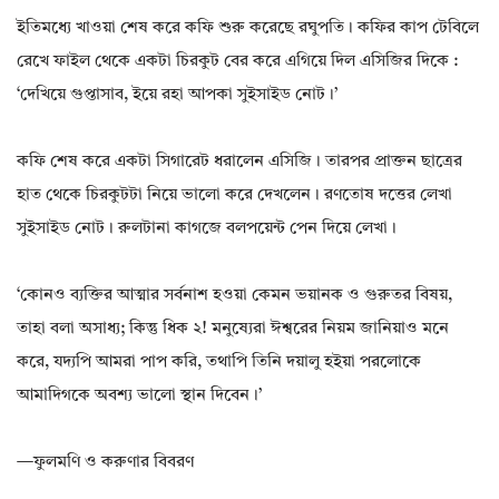
ইতিমধ্যে খাওয়া শেষ করে কফি শুরু করেছে রঘুপতি। কফির কাপ টেবিলে
রেখে ফাইল থেকে একটা চিরকুট বের করে এগিয়ে দিল এসিজির দিকে :
‘দেখিয়ে গুপ্তাসাব, ইয়ে রহা আপকা সুইসাইড নোট।’
কফি শেষ করে একটা সিগারেট ধরালেন এসিজি। তারপর প্রাক্তন ছাত্রের
হাত থেকে চিরকুটটা নিয়ে ভালো করে দেখলেন। রণতোষ দত্তের লেখা
সুইসাইড নোট। রুলটানা কাগজে বলপয়েন্ট পেন দিয়ে লেখা।
‘কোনও ব্যক্তির আত্মার সর্বনাশ হওয়া কেমন ভয়ানক ও গুরুতর বিষয়,
তাহা বলা অসাধ্য; কিন্তু ধিক ২! মনুষ্যেরা ঈশ্বরের নিয়ম জানিয়াও মনে
করে, যদ্যপি আমরা পাপ করি, তথাপি তিনি দয়ালু হইয়া পরলোকে
আমাদিগকে অবশ্য ভালো স্থান দিবেন।’
—ফুলমণি ও করুণার বিবরণ