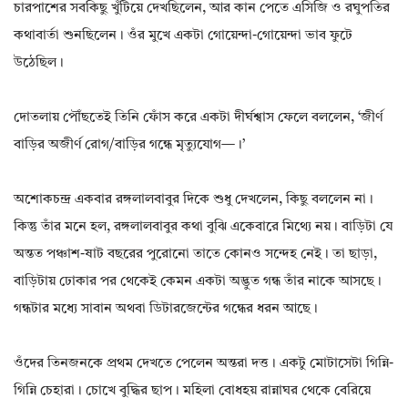
চারপাশের সবকিছু খুঁটিয়ে দেখছিলেন, আর কান পেতে এসিজি ও রঘুপতির
কথাবার্তা শুনছিলেন। ওঁর মুখে একটা গোয়েন্দা-গোয়েন্দা ভাব ফুটে
উঠেছিল।
দোতলায় পৌঁছতেই তিনি ফোঁস করে একটা দীর্ঘশ্বাস ফেলে বললেন, ‘জীর্ণ
বাড়ির অজীর্ণ রোগ/বাড়ির গন্ধে মৃত্যুযোগ—।’
অশোকচন্দ্র একবার রঙ্গলালবাবুর দিকে শুধু দেখলেন, কিছু বললেন না।
কিন্তু তাঁর মনে হল, রঙ্গলালবাবুর কথা বুঝি একেবারে মিথ্যে নয়। বাড়িটা যে
অন্তত পঞ্চাশ-ষাট বছরের পুরোনো তাতে কোনও সন্দেহ নেই। তা ছাড়া,
বাড়িটায় ঢোকার পর থেকেই কেমন একটা অদ্ভুত গন্ধ তাঁর নাকে আসছে।
গন্ধটার মধ্যে সাবান অথবা ডিটারজেন্টের গন্ধের ধরন আছে।
ওঁদের তিনজনকে প্রথম দেখতে পেলেন অন্তরা দত্ত। একটু মোটাসেটা গিন্নি-
গিন্নি চেহারা। চোখে বুদ্ধির ছাপ। মহিলা বোধহয় রান্নাঘর থেকে বেরিয়ে