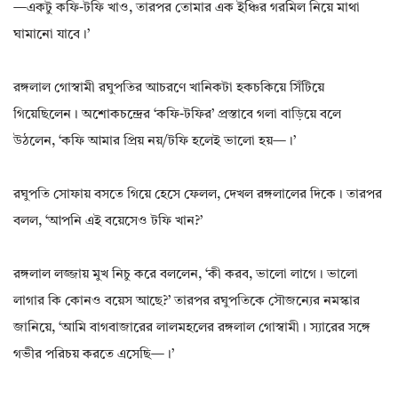
—একটু কফি-টফি খাও, তারপর তোমার এক ইঞ্চির গরমিল নিয়ে মাথা
ঘামানো যাবে।’
রঙ্গলাল গোস্বামী রঘুপতির আচরণে খানিকটা হকচকিয়ে সিঁটিয়ে
গিয়েছিলেন। অশোকচন্দ্রের ‘কফি-টফির’ প্রস্তাবে গলা বাড়িয়ে বলে
উঠলেন, ‘কফি আমার প্রিয় নয়/টফি হলেই ভালো হয়—।’
রঘুপতি সোফায় বসতে গিয়ে হেসে ফেলল, দেখল রঙ্গলালের দিকে। তারপর
বলল, ‘আপনি এই বয়েসেও টফি খান?’
রঙ্গলাল লজ্জায় মুখ নিচু করে বললেন, ‘কী করব, ভালো লাগে। ভালো
লাগার কি কোনও বয়েস আছে?’ তারপর রঘুপতিকে সৌজন্যের নমস্কার
জানিয়ে, ‘আমি বাগবাজারের লালমহলের রঙ্গলাল গোস্বামী। স্যারের সঙ্গে
গভীর পরিচয় করতে এসেছি—।’