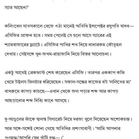
স্যার আছেন?’
কলিংবেল সাতসকালে বেজে ওঠা মানেই অতিথি ইন্সপেক্টর রঘুপতি যাদব—
এসিজির প্রাক্তন ছাত্র। সময় পেলেই সে চলে আসে স্যারের এই
শ্যামবাজারের ফ্ল্যাটে। এসিজির পাখির শখ নিয়ে নানারকম কৌতূহল
দেখায়। সেইসঙ্গে খুন-জখম-রাহাজানি নিয়ে বিস্তর আলোচনা।
একটু আগেই ব্রেকফাস্ট শেষ করেছেন এসিজি। তারপর এককাপ কফি
খেয়ে উইলস ফিলটার ধরিয়েছেন। সকাল-সন্ধের কাজের বউ ‘ললিতের মা’
বাথরুমে কাপড় কাচছে—এখান থেকে জল পড়ার শব্দ আর কাপড়
আছড়ানোর শব্দ দিব্যি কানে আসছে।
দু-আঙুলের ফাঁকে জ্বলন্ত সিগারেট নিয়ে দরজা খুলে দিয়েছেন অশোকচন্দ্র।
আর সঙ্গে-সঙ্গেই শোনা গেছে অতিথির প্রশংসাবাণী : ‘আমি আপনার
গুণমুগ্ধ/আপনি যেন খাঁটি দুগ্ধ—।’