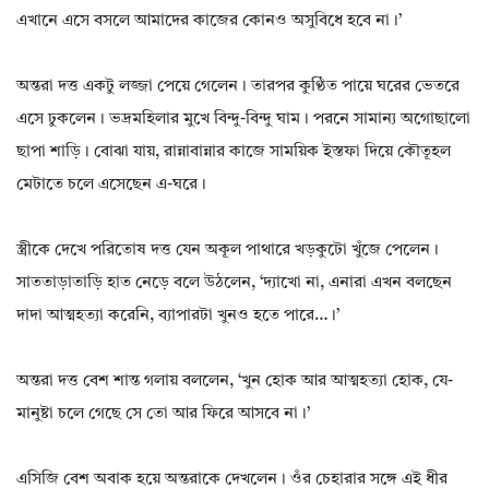
এখানে এসে বসলে আমাদের কাজের কোনও অসুবিধে হবে না।’
অন্তরা দত্ত একটু লজ্জা পেয়ে গেলেন। তারপর কুণ্ঠিত পায়ে ঘরের ভেতরে
এসে ঢুকলেন। ভদ্রমহিলার মুখে বিন্দু-বিন্দু ঘাম। পরনে সামান্য অগোছালো
ছাপা শাড়ি। বোঝা যায়, রান্নাবান্নার কাজে সাময়িক ইস্তফা দিয়ে কৌতূহল
মেটাতে চলে এসেছেন এ-ঘরে।
স্ত্রীকে দেখে পরিতোষ দত্ত যেন অকূল পাথারে খড়কুটো খুঁজে পেলেন।
সাততাড়াতাড়ি হাত নেড়ে বলে উঠলেন, ‘দ্যাখো না, এনারা এখন বলছেন
দাদা আত্মহত্যা করেনি, ব্যাপারটা খুনও হতে পারে…।’
অন্তরা দত্ত বেশ শান্ত গলায় বললেন, ‘খুন হোক আর আত্মহত্যা হোক, যে-
মানুষ্টা চলে গেছে সে তো আর ফিরে আসবে না।’
এসিজি বেশ অবাক হয়ে অন্তরাকে দেখলেন। ওঁর চেহারার সঙ্গে এই ধীর