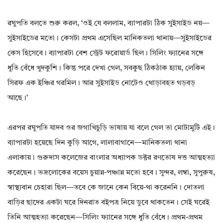
রঘুপতি বলতে শুরু করল, ‘ওই যে বললাম, ব্যাপারটা ঠিক সুইসাইড নয়—
সুইসাইডের মতো। কেসটা প্রথম এসেছিল মানিকতলা থানায়—সুইসাইডের
কেস হিসেবে। ব্যাপারটা বেশ স্ট্রেট ফরোয়ার্ড ছিল। সিলিং ফ্যানের সঙ্গে
ধুতি বেঁধে খুদকুশি। কিন্তু পরে দেখা গেল, সবকুছ ঠিকঠাক হ্যায়, লেকিন
সিরফ এক ইঞ্চির গরমিল। আর সুইসাইড নোটেও থোড়াবহত গড়বড়
আছে।’
এরপর রঘুপতি যাদব ওর জগাখিচুড়ি ভাষায় যা বলে গেল তা মোটামুটি এই।
ব্যাপারটা হয়েছে দিন কুড়ি আগে, লালাবাগানে—মানিকতলা থানা
এলাকায়। গুরুদাস কলেজের বাংলার অধ্যাপক ডক্টর রণতোষ দত্ত আত্মহত্যা
করেছেন। ভদ্রলোকের বয়েস চুয়ান্ন-পঞ্চান্ন মতো হবে। সুন্দর, লম্বা, সুপুরুষ,
স্বাস্থ্যবান চেহারা ছিল—তবে কে জানে কেন বিয়ে-থা করেননি। দোতলা
বাড়ির ছাদের একটা ঘরে দিনরাত বইপত্র নিয়ে ডুবে থাকতেন। সেই ঘরেই
তিনি আত্মহত্যা করেছেন—সিলিং ফ্যানের সঙ্গে ধুতি বেঁধে। প্রথম-প্রথম