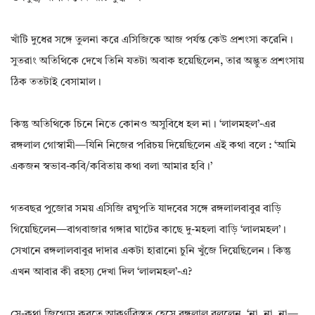
খাঁটি দুধের সঙ্গে তুলনা করে এসিজিকে আজ পর্যন্ত কেউ প্রশংসা করেনি।
সুতরাং অতিথিকে দেখে তিনি যতটা অবাক হয়েছিলেন, তার অদ্ভুত প্রশংসায়
ঠিক ততটাই বেসামাল।
কিন্তু অতিথিকে চিনে নিতে কোনও অসুবিধে হল না। ‘লালমহল’-এর
রঙ্গলাল গোস্বামী—যিনি নিজের পরিচয় দিয়েছিলেন এই কথা বলে : ‘আমি
একজন স্বভাব-কবি/কবিতায় কথা বলা আমার হবি।’
গতবছর পুজোর সময় এসিজি রঘুপতি যাদবের সঙ্গে রঙ্গলালবাবুর বাড়ি
গিয়েছিলেন—বাগবাজার গঙ্গার ঘাটের কাছে দু-মহলা বাড়ি ‘লালমহল’।
সেখানে রঙ্গলালবাবুর দাদার একটা হারানো চুনি খুঁজে দিয়েছিলেন। কিন্তু
এখন আবার কী রহস্য দেখা দিল ‘লালমহল’-এ?
সে-কথা জিগ্যেস করতে আকর্ণবিস্তৃত হেসে রঙ্গলাল বললেন, ‘না, না, না—