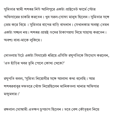
সুমিতার স্বামী শশধর নিউ আলিপুরে একটা প্রাইভেট ফার্মে স্টোর
অফিসারের চাকরি করতেন। খুব সরল-সোজা মানুষ ছিলেন। সুমিতার সঙ্গে
প্রেম করে বিয়ে । সুমিতার বাপের বাড়ি বাগনান। সেখানকার অবস্থা তেমন
একটা সচ্ছল নয়। শশধর প্রায়ই ওদের টাকাপয়সা দিয়ে সাহায্য করতেন।
অবশ্য বাবা-মাকে লুকিয়ে।
দোতলায় উঠে একটা সিগারেট ধরিয়ে এসিজি রঘুপতিকে জিগ্যেস করলেন,
‘এত হাঁড়ির খবর তুমি পেলে কোথা থেকে?’
রঘুপতি বলল, ‘সুমিতা নিয়োগীর সঙ্গে আলাদা কথা বলেছি। আর
শশধরবাবুর দফতরে খোঁজ নিয়েছিলেন মানিকতলা থানার অফিসার
মজুমদার।’
রঙ্গলাল গোস্বামী এতক্ষণ চুপচাপ ছিলেন। তবে বেশ কৌতূহল নিয়ে