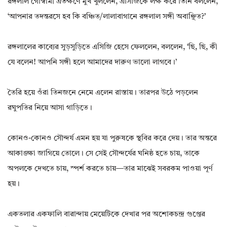
রঙ্গলাল গোস্বামী এতক্ষণে মুখ খুললেন, এসিজিকে লক্ষ করে তিনি বললেন,
‘আপনার তদন্তরসে হব কি বঞ্চিত/লালাবাগানে রঙ্গলাল সঙ্গী অবাঞ্ছিত?’
রঙ্গলালের কাব্যের সুড়সুড়িতে এসিজি হেসে ফেললেন, বললেন, ‘ছি, ছি, কী
যে বলেন! আপনি সঙ্গী হলে আমাদের দারুণ ভালো লাগবে।’
তৈরি হয়ে ওঁরা তিনজনে নেমে এলেন রাস্তায়। তারপর উঠে পড়লেন
রঘুপতির নিয়ে আসা গাড়িতে।
কোনও-কোনও সৌন্দর্য এমন হয় যা পুরুষকে স্থবির করে দেয়। তার অন্তরে
আকাঙ্ক্ষা জাগিয়ে তোলে। সে সেই সৌন্দর্যের ঘনিষ্ঠ হতে চায়, তাকে
অপলকে দেখতে চায়, স্পর্শ করতে চায়—তার মাঝেই সবরকম পাওয়া পূর্ণ
হয়।
একতলার একফালি বারান্দায় মেয়েটিকে দেখার পর অশোকচন্দ্র গুপ্তের