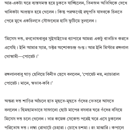
আর-একটা ঘরে ব্যস্তসমস্ত হয়ে ঢুকতে যাচ্ছিলেন, তিনজন অতিথিকে দেখে
খানিকটা অপ্রস্তুত হয়ে গেলেন। কিন্তু পরক্ষণেই রঘুপতি যাদবকে চিনতে
পেরে মুখে একচিলতে সৌজন্যের হাসি ফুটিয়ে তুললেন।
‘মিসেস দত্ত, রণতোষবাবুর সুইসাইডের ব্যাপারে আমরা একটু বাতচিত করতে
এসেছি। ইনি আমার স্যার, ডক্টর অশোকচন্দ্র গুপ্ত। আর ইনি মিস্টার রঙ্গলাল
গোস্বামী—পোয়েট।’
রঙ্গলালবাবু ঘাড় হেলিয়ে বিনীত হেসে বললেন, ‘পোয়েট নয়, ন্যাচারাল
পোয়েট। মানে, স্বভাব-কবি।’
অন্তরা দত্ত শাড়ির আঁচলে হাত মুছতে-মুছতে ওঁদের ভেতরে আসতে
বললেন। ছিমছামভাবে সাজানো ছোট মাপের বসবার ঘরে ওঁদের বসিয়ে
মিসেস দত্ত চলে গেলেন। তার কয়েক সেকেন্ড পরেই ঘরে এসে ঢুকলেন
পরিতোষ দত্ত। লম্বা রোগাটে চেহারা। চোখে চশমা। রং মাঝারি। কপালে