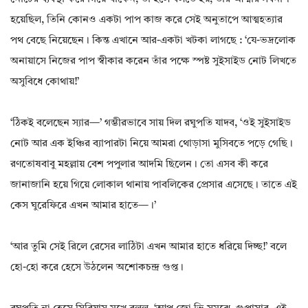
হয়েছিল, তিনি কোনও একটা পাপ কাজ করে সেই অনুতাপে আত্মহত্যার
পথ বেছে নিয়েছেন। কিন্ত এখানে আর-একটা খটকা লাগছে : ‘যে-ভদ্রলোক
অনায়াসে নিজের পাপ স্বীকার করেন তাঁর পক্ষে স্পষ্ট সুইসাইড নোট লিখতে
অসুবিধে কোথায়!’
‘ঠিকই বলেছেন স্যার—’ গম্ভীরভাবে সায় দিল রঘুপতি যাদব, ‘ওই সুইসাইড
নোট আর এক ইঞ্চির ব্যাপারটা নিয়ে আমরা থোড়াসা মুসিবতে পড়ে গেছি।
রণতোষবাবু মহল্লায় বেশ পপুলার আদমি ছিলেন। তো এসব কী করে
জানাজানি হয়ে গিয়ে লোকাল থানায় পাবলিকের প্রেসার এসেছে। তাতে এই
কেস ঘুরেফিরে এখন আমার হাতে—।’
‘আর তুমি সেই রিলে রেসের লাঠিটা এখন আমার হাতে ধরিয়ে দিচ্ছ!’ বলে
হো-হো করে হেসে উঠলেন অশোকচন্দ্র গুপ্ত।