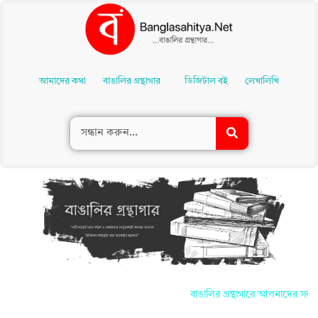
Skip
To
আমাদের কথা
বাঙালির গ্রন্থাগার
ডিজিটাল বই
লেখালিখি
Content
বাঙালির গ্রন্থাগারে আপনাদের সকলকে জানাই