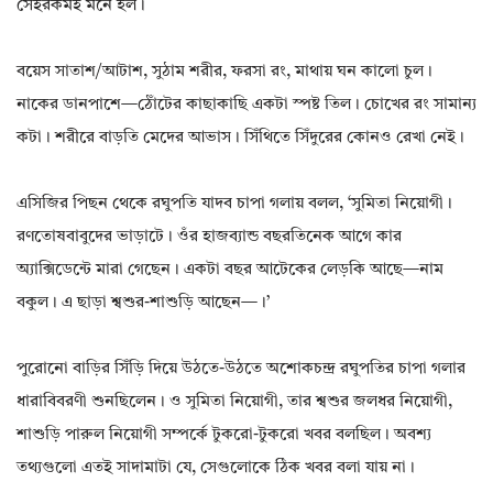
সেইরকমই মনে হল।
বয়েস সাতাশ/আটাশ, সুঠাম শরীর, ফরসা রং, মাথায় ঘন কালো চুল।
নাকের ডানপাশে—ঠোঁটের কাছাকাছি একটা স্পষ্ট তিল। চোখের রং সামান্য
কটা। শরীরে বাড়তি মেদের আভাস। সিঁথিতে সিঁদুরের কোনও রেখা নেই।
এসিজির পিছন থেকে রঘুপতি যাদব চাপা গলায় বলল, ‘সুমিতা নিয়োগী।
রণতোষবাবুদের ভাড়াটে। ওঁর হাজব্যান্ড বছরতিনেক আগে কার
অ্যাক্সিডেন্টে মারা গেছেন। একটা বছর আটেকের লেড়কি আছে—নাম
বকুল। এ ছাড়া শ্বশুর-শাশুড়ি আছেন—।’
পুরোনো বাড়ির সিঁড়ি দিয়ে উঠতে-উঠতে অশোকচন্দ্র রঘুপতির চাপা গলার
ধারাবিবরণী শুনছিলেন। ও সুমিতা নিয়োগী, তার শ্বশুর জলধর নিয়োগী,
শাশুড়ি পারুল নিয়োগী সম্পর্কে টুকরো-টুকরো খবর বলছিল। অবশ্য
তথ্যগুলো এতই সাদামাটা যে, সেগুলোকে ঠিক খবর বলা যায় না।