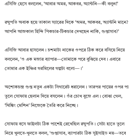
এসিজি হেসে বললেন, ‘আবার অমর, আকবর, অ্যান্টনি—কী বলুন!’
রঘুপতি অবাক হয়ে তাকাল স্যারের দিকে ‘অমর, আকবর, অ্যান্টনি মানে?
আপনি আজকাল হিন্দি পিকচার-টিকচার দেখছেন নাকি, গুপ্তাসাব?’
এসিজি আবার হাসলেন। চশমাটা নাকের ওপরে ঠিক করে বসিয়ে নিয়ে
বললেন, ‘ও এক মজার ব্যাপার—তোমাকে পরে বুঝিয়ে দেব। এবারে
তোমার এক ইঞ্চির গরমিলের গল্পটা বলো—।’
অশোকচন্দ্র গুপ্ত নতুন একটা সিগারেট ধরালেন। তারপর পায়ের ওপর পা
তুলে সোফায় হেলান দিয়ে বসলেন। ওঁর চোখ বুজে এল। বোঝা গেল,
‘থিঙ্কিং মেশিন’ নিজেকে তৈরি করে নিচ্ছে।
সোফায় বসে ফাইলটা ঠিক পাশেই রেখেছিল রঘুপতি। সেটা হাতে তুলে
নিয়ে খুলতে-খুলতে বলল, ‘গুপ্তাসাব, ব্যাপারটা ঠিক সুইসাইড নয়—তবে