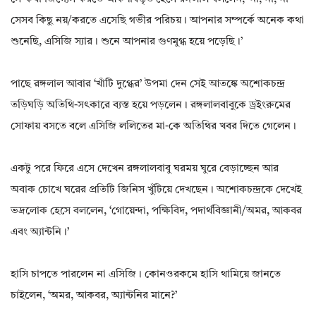
সেসব কিছু নয়/করতে এসেছি গভীর পরিচয়। আপনার সম্পর্কে অনেক কথা
শুনেছি, এসিজি স্যার। শুনে আপনার গুণমুগ্ধ হয়ে পড়েছি।’
পাছে রঙ্গলাল আবার ‘খাঁটি দুগ্ধের’ উপমা দেন সেই আতঙ্কে অশোকচন্দ্র
তড়িঘড়ি অতিথি-সৎকারে ব্যস্ত হয়ে পড়লেন। রঙ্গলালবাবুকে ড্রইংরুমের
সোফায় বসতে বলে এসিজি ললিতের মা-কে অতিথির খবর দিতে গেলেন।
একটু পরে ফিরে এসে দেখেন রঙ্গলালবাবু ঘরময় ঘুরে বেড়াচ্ছেন আর
অবাক চোখে ঘরের প্রতিটি জিনিস খুঁটিয়ে দেখছেন। অশোকচন্দ্রকে দেখেই
ভদ্রলোক হেসে বললেন, ‘গোয়েন্দা, পক্ষিবিদ, পদার্থবিজ্ঞানী/অমর, আকবর
এবং অ্যান্টনি।’
হাসি চাপতে পারলেন না এসিজি। কোনওরকমে হাসি থামিয়ে জানতে
চাইলেন, ‘অমর, আকবর, অ্যান্টনির মানে?’