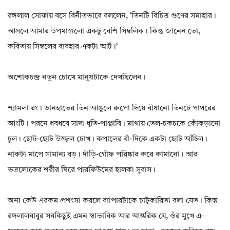
রঙ্গলাল সোফায় বসে বিনীতভাবে বললেন, ‘তিনটি বিচিত্র গুণের সমাহার।
আসলে আমার উপমাগুলো একটু বেশি সিম্বলিক। কিন্তু জানেন তো,
কবিতায় সিম্বলের ব্যবহার একটা আর্ট।’
অশোকচন্দ্র নতুন চোখে মানুষটাকে দেখছিলেন।
শ্যামলা রং। ডানহাতের তিন আঙুলে রুপো দিয়ে বাঁধানো তিনটে পাথরের
আংটি। পরনে ধবধবে সাদা ধুতি-পাঞ্জাবি। মাথায় তেল-চকচকে কোঁকড়ানো
চুল। ছোট-ছোট উজ্জ্বল চোখ। কপালের বাঁ-দিকে একটা ছোট আঁচিল।
নাকটা মাপে সামান্য বড়। দাঁড়ি-গোঁফ পরিষ্কার করে কামানো। আর
ভদ্রলোকের শরীর ঘিরে পারফিউমের হালকা সুবাস।
অন্য কেউ এরকম প্রশংসা করলে ব্যাপারটাকে চাটুকারিতা বলা যেত। কিন্তু
রঙ্গলালবাবুর সবকিছুই এমন স্বাভাবিক আর আন্তরিক যে, ওঁর মুখে এ-