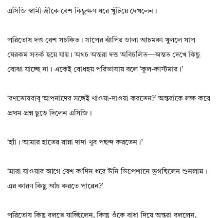
এসিজি স্বামী-স্ত্রীকে বেশ কিছুক্ষণ ধরে খুঁটিয়ে দেখলেন।
পরিতোষ দত্ত বেশ সচকিত। সাপের ঝাঁপির ডালা আচমকা খুললে সাপ
যেরকম সতর্ক হয়ে যায়। অথচ অন্তরা দত্ত অবিচলিত—অন্তত দেখে কিছু
বোঝা যাচ্ছে না। একেই বোধহয় পরিভাষায় বলে ‘কুল-কাস্টমার।’
‘রণতোষবাবু আপনাদের সঙ্গেই খাওয়া-দাওয়া করতেন?’ অন্তরাকে লক্ষ করে
প্রথম প্রশ্ন ছুড়ে দিলেন এসিজি।
‘হ্যাঁ। আমার হাতের রান্না দাদা খুব পছন্দ করতেন।’
‘মারা যাওয়ার আগে বেশ ক’দিন ধরে উনি ডিপ্রেশানে ভুগছিলেন শুনলাম।
এর কারণ কিছু আঁচ করতে পারেন?’
পরিতোষ কিছু বলতে যাচ্ছিলেন, কিন্তু ওঁকে বাধা দিয়ে অন্তরা বললেন,