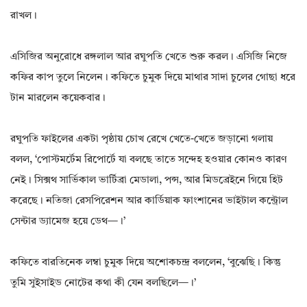
রাখল।
এসিজির অনুরোধে রঙ্গলাল আর রঘুপতি খেতে শুরু করল। এসিজি নিজে
কফির কাপ তুলে নিলেন। কফিতে চুমুক দিয়ে মাথার সাদা চুলের গোছা ধরে
টান মারলেন কয়েকবার।
রঘুপতি ফাইলের একটা পৃষ্ঠায় চোখ রেখে খেতে-খেতে জড়ানো গলায়
বলল, ‘পোস্টমর্টেম রিপোর্টে যা বলছে তাতে সন্দেহ হওয়ার কোনও কারণ
নেই। সিক্সথ সার্ভিকাল ভার্টিব্রা মেডালা, পন্স, আর মিডব্রেইনে গিয়ে হিট
করেছে। নতিজা রেসপিরেশন আর কার্ডিয়াক ফাংশানের ভাইটাল কন্ট্রোল
সেন্টার ড্যামেজ হয়ে ডেথ—।’
কফিতে বারতিনেক লম্বা চুমুক দিয়ে অশোকচন্দ্র বললেন, ‘বুঝেছি। কিন্তু
তুমি সুইসাইড নোটের কথা কী যেন বলছিলে—।’