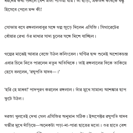
ধরনের কথা শুনলে বেশ মজা পাওয়া যায়। তা ছাড়া, একজন কবিকে বন্ধু
হিসেবে পেলে মন্দ কী!
সোফায় বসে রঙ্গলালবাবুর সঙ্গে গল্প জুড়ে দিলেন এসিজি। সিগারেটের
ধোঁয়ার রেখা ওঁর মাথার সাদা চুলের সঙ্গে মিশে যাচ্ছিল।
গল্পের মাঝেই আবার বেজে উঠল কলিংবেল। ঘণ্টির ছন্দ শুনেই অশোকচন্দ্র
এবার চিনে নিতে পারলেন নতুন অতিথিকে। তাই রঙ্গলালের দিকে তাকিয়ে
হেসে বললেন, ‘রঘুপতি যাদব—।’
‘হরি হে মাধব!’ পাদপূরণ করলেন রঙ্গলাল। তাঁর মুখে সামান্য আশঙ্কার ছাপ
ফুটে উঠল।
দরজা খুলতেই দেখা গেল এসিজির অনুমান সঠিক। ইন্সপেক্টর রঘুপতি যাদব
গম্ভীর মুখে দাঁড়িয়ে—অনেকটা পড়া-না-পারা ছাত্রের মতো। ওর হাতে বেশ