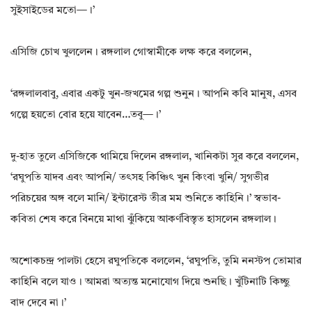
সুইসাইডের মতো—।’
এসিজি চোখ খুললেন। রঙ্গলাল গোস্বামীকে লক্ষ করে বললেন,
‘রঙ্গলালবাবু, এবার একটু খুন-জখমের গল্প শুনুন। আপনি কবি মানুষ, এসব
গল্পে হয়তো বোর হয়ে যাবেন…তবু—।’
দু-হাত তুলে এসিজিকে থামিয়ে দিলেন রঙ্গলাল, খানিকটা সুর করে বললেন,
‘রঘুপতি যাদব এবং আপনি/ তৎসহ কিঞ্চিৎ খুন কিংবা খুনি/ সুগভীর
পরিচয়ের অঙ্গ বলে মানি/ ইন্টারেস্ট তীব্র মম শুনিতে কাহিনি।’ স্বভাব-
কবিতা শেষ করে বিনয়ে মাথা ঝুঁকিয়ে আকর্ণবিস্তৃত হাসলেন রঙ্গলাল।
অশোকচন্দ্র পালটা হেসে রঘুপতিকে বললেন, ‘রঘুপতি, তুমি ননস্টপ তোমার
কাহিনি বলে যাও। আমরা অত্যন্ত মনোযোগ দিয়ে শুনছি। খুঁটিনাটি কিচ্ছু
বাদ দেবে না।’