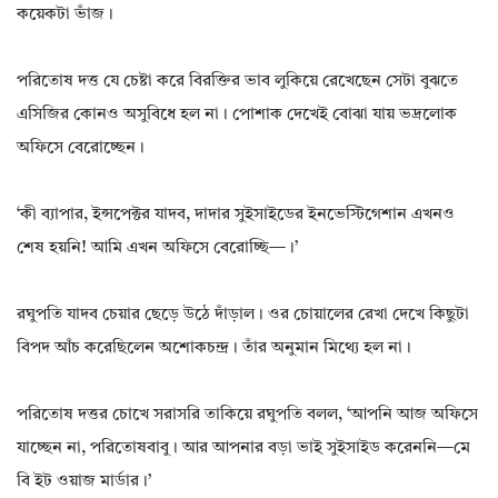
কয়েকটা ভাঁজ।
পরিতোষ দত্ত যে চেষ্টা করে বিরক্তির ভাব লুকিয়ে রেখেছেন সেটা বুঝতে
এসিজির কোনও অসুবিধে হল না। পোশাক দেখেই বোঝা যায় ভদ্রলোক
অফিসে বেরোচ্ছেন।
‘কী ব্যাপার, ইন্সপেক্টর যাদব, দাদার সুইসাইডের ইনভেস্টিগেশান এখনও
শেষ হয়নি! আমি এখন অফিসে বেরোচ্ছি—।’
রঘুপতি যাদব চেয়ার ছেড়ে উঠে দাঁড়াল। ওর চোয়ালের রেখা দেখে কিছুটা
বিপদ আঁচ করেছিলেন অশোকচন্দ্র। তাঁর অনুমান মিথ্যে হল না।
পরিতোষ দত্তর চোখে সরাসরি তাকিয়ে রঘুপতি বলল, ‘আপনি আজ অফিসে
যাচ্ছেন না, পরিতোষবাবু। আর আপনার বড়া ভাই সুইসাইড করেননি—মে
বি ইট ওয়াজ মার্ডার।’