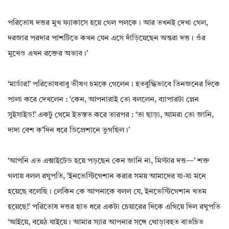
পরিতোষ দত্তর মুখ ফ্যাকাসে হয়ে গেল পলকে। আর তখনই দেখা গেল,
দরজার পরদার পাশটিতে কখন যেন এসে দাঁড়িয়েছেন অন্তরা দত্ত। ওঁর
মুখেও এখন রক্তের অভাব।’
‘মার্ডার!’ পরিতোষবাবু ভীষণ চমকে গেলেন। হতবুদ্ধিভাবে তিনজনের দিকে
পালা করে দেখলেন : ‘কেন, আপনারাই তো বললেন, ব্যাপারটা প্লেন
সুইসাইড!’ একটু থেমে ইতস্তত করে তারপর : ‘তা ছাড়া, আমরা তো জানি,
দাদা বেশ ক’দিন ধরে ডিপ্রেশানে ভুগছিল।’
‘আপনি এত এক্সাইটেড হয়ে পড়ছেন কেন জানি না, মিস্টার দত্ত—’ শক্ত
গলায় বলল রঘুপতি, ‘ইনভেস্টিগেশান করার সময় আমাদের যা-যা মনে
হয়েছে বলেছি। লেকিন কে আপনাকে বলল যে, ইনভেস্টিগেশান খতম
হয়েছে!’ পরিতোষ দত্তর হাত ধরে একটা চেয়ারের দিকে এগিয়ে দিল রঘুপতি
‘আইয়ে, বয়েঠ যাইয়ে। আমার স্যার আপনার সঙ্গে থোড়াবহত বাতচিত