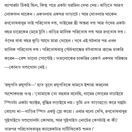
ব্যাপারটা ঠিকই ছিল, কিন্তু পরে একটা গরমিল দেখা দেয়। বাড়িতে আরও
লোকজন থাকেন। একতলায় একঘর ভাড়াটে। আর দোতলায় থাকেন
রণতোষবাবুর ভাই পরিতোষ দত্ত, ভাইয়ের স্ত্রী অন্তরা দত্ত আর ওঁদের একটা
বছর চারেকের মেয়ে টুসি। বাড়ির মালিক পরিতোষ দত্ত আর রণতোষ দত্ত।
ওঁদের বাবা বছর কুড়ি আগে মারা গেছেন। তবে এই ঘটনার পর এখন
মালিক পরিতোষ দত্ত। পরিতোষবাবু স্টেটব্যাঙ্কের বউবাজার ব্রাঞ্চে চাকরি
করেন—বেশ ভালো পোস্টেই। ভদ্রলোকের চাকরির রেকর্ড একদম পরিষ্কার
—কোনও গন্ডগোল নেই।
‘রঘুপতি রঘুপতি—’ হাত তুলে রঘুপতিকে থামতে ইশারা করলেন
অশোকচন্দ্র গুপ্ত : ‘তোমাকে তো বহুবার বলেছি, গায়ের জোরের লড়াইয়ে
স্পিডটা একটা ফ্যাক্টর, বুদ্ধির লড়াইয়ে নয়। তুমি এত তাড়াহুড়ো করে গল্পটা
বোলো না—গাড়ির স্পিড একটু স্লো করো। এবার বলো দেখি, রণতোষবাবুর
সুইসাইডে গন্ডগোলটা কোথায়, আর সুইসাইড নোটের কেসটাই বা কী?
তারপর পরিতোষবাবুর ক্যারেকটার সার্টিফিকেট শুনব।’