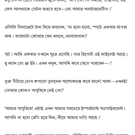
রঘুপতি না হেসে সিরিয়াস মুখে বলল, ‘আপ জো ভি সমঝে, গুপ্তাসাব, এই
কেস আপনাকে সেটল করতে হবে—নো আদার অলটারনেটিভ।’
এসিজি সিগারেটে টান দিয়ে বললেন, ‘তা হলে চলো, স্পটে একবার যাওয়া
যাক। জায়গাটা কোথায় যেন বললে, লালাবাগান?’
‘হ্যাঁ। আমি একবার ওখানে ঘুরে এসেছি। তার রিপোর্ট এই ফাইলেই আছে।
য়ু ক্যান গো থ্রু ইট। এখন বলুন, আপনি কবে যেতে পারবেন—।’
ভুরু উঁচিয়ে চোখ কপালে তুললেন অশোকচন্দ্র কবে মানে! আজ—এখনই!
তোমার কোনও অসুবিধে নেই তো?’
‘আমার অসুবিধে! এটাই এখন আমার সবচেয়ে ইম্পরট্যান্ট অ্যাসাইনমেন্ট।
আপনি তা হলে রেডি হয়ে নিন, নীচে আমার গাড়ি আছে।’