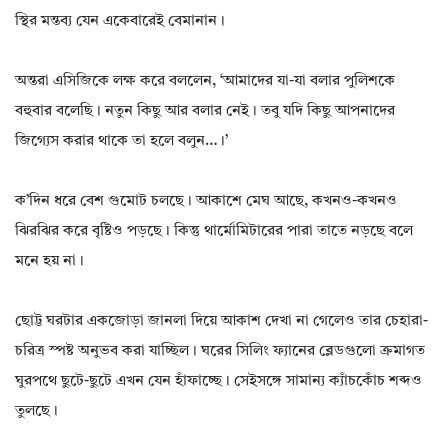
স্থির মন্তব্য যেন একেবারেই বেমানান।
অন্তরা এসিজিকে লক্ষ করে বললেন, ‘আমাদের যা-যা বলার পুলিশকে
বহুবার বলেছি। নতুন কিছু আর বলার নেই। তবু যদি কিছু আপনাদের
জিগ্যেস করার থাকে তা হলে বলুন…।’
ক’দিন ধরে বেশ গুমোট চলছে। আকাশে মেঘ আছে, কখনও-কখনও
ঝিরঝির করে বৃষ্টিও পড়ছে। কিন্তু থার্মোমিটারের পারা তাতে নড়ছে বলে
মনে হয় না।
ছোট্ট ঘরটার একজোড়া জানলা দিয়ে আকাশ দেখা না গেলেও তার চেহারা-
চরিত্র স্পষ্ট অনুভব করা যাচ্ছিল। ঘরের সিলিং ফ্যানের ব্লেডগুলো ক্রমাগত
ঘুরপথে ছুটে-ছুটে এখন যেন হাঁফাচ্ছে। সেইসঙ্গে সামান্য ক্যাঁচকোঁচ শব্দও
তুলছে।