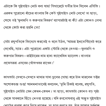
এটাকে কি সুইসাইড নোট বলা যায়? সিগারেটে গভীর টান দিলেন এসিজি।
এরকম পুরোনো ধাঁচের বাংলায় কি কেউ সুইসাইড নোট লেখে! তা ছাড়া,
শেষে ওই ‘ফুলমণি ও করুণার বিবরণ’ ব্যাপারটাই বা কী? এটা কোনও লেখা
থেকে কোট করা হয়নি তো!
সেটা রঘুপতিকে জিগ্যেস করতেই ও বলে উঠল, ‘আমরা ইনভেস্টিগেট করে
দেখেছি, স্যার। এটা পুরোনো একটা স্টোরি থেকে নেওয়া—ফুলমণি ও
করুণার বিবরণ—রাইটারের নাম হানা ক্যাথেনিন ম্যালেন্স। বাংলার
প্রফেসররা এসবের খোঁজখবর রাখেন।’
কাগজটা দেখতে-দেখতে মাথার সাদা চুলের গোছা ধরে টান মারলেন ডক্টর
অশোকচন্দ্র গুপ্ত! আনমনাভাবেই বললেন, ‘তুমি ঠিকই বলেছ, রঘুপতি,
সুইসাইড নোটটা যেন কেমন-কেমন। তা ছাড়া, কাগজটা কোনও বড় পৃষ্ঠা
থেকে সাবধানে ছিঁড়ে নেওয়া হয়েছে। যদি রণতোষবাবু এই অদ্ভুত সুইসাইড
নোটের ব্যবস্থা করে গিয়ে থাকেন, তা হলে বলতে হয়, তাঁর আত্মার সর্বনাশ