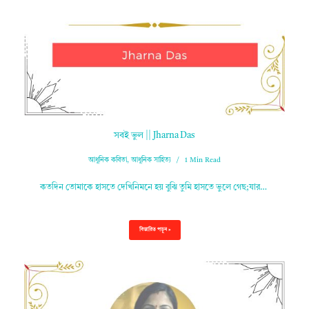
সবই ভুল || Jharna Das
আধুনিক কবিতা
,
আধুনিক সাহিত্য
1 Min Read
কতদিন তোমাকে হাসতে দেখিনিমনে হয় বুঝি তুমি হাসতে ভুলে গেছ;যার…
বিস্তারিত পড়ুন »