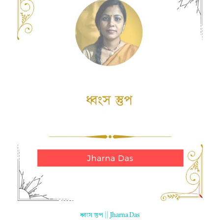
ধ্বংস স্তুপ || Jharna Das