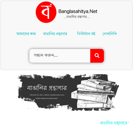
Skip
To
আমাদের কথা
বাঙালির গ্রন্থাগার
ডিজিটাল বই
লেখালিখি
Content
বাঙালির গ্রন্থাগারে আ