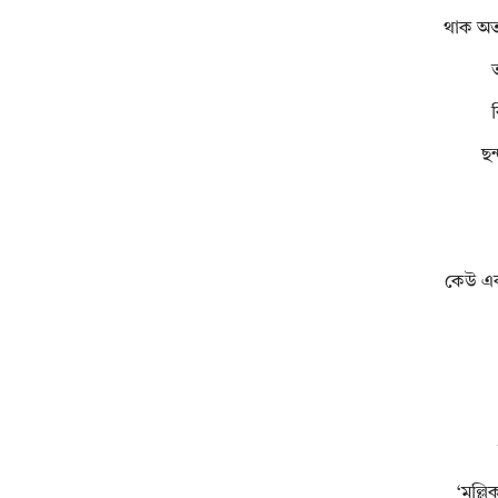
থাক অত
ছন
কেউ এক
‘মল্ল