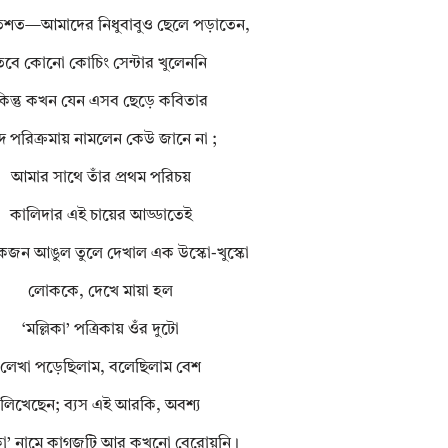
শত—আমাদের নিধুবাবুও ছেলে পড়াতেন,
তবে কোনো কোচিং সেন্টার খুলেননি
কিন্তু কখন যেন এসব ছেড়ে কবিতার
্দ পরিক্রমায় নামলেন কেউ জানে না ;
আমার সাথে তাঁর প্রথম পরিচয়
কালিদার এই চায়ের আড্ডাতেই
জন আঙুল তুলে দেখাল এক উস্কো-খুস্কো
লোককে, দেখে মায়া হল
‘মল্লিকা’ পত্রিকায় ওঁর দুটো
লেখা পড়েছিলাম, বলেছিলাম বেশ
লিখেছেন; ব্যস এই আরকি, অবশ্য
িকা’ নামে কাগজটি আর কখনো বেরোয়নি।