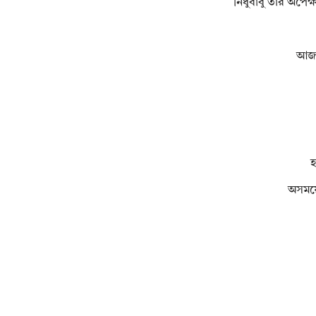
নিধুবাবু তার অপেক
আজ 
হ
অসময়