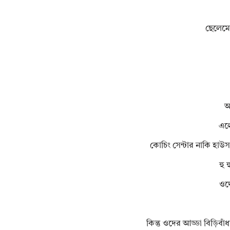
ছেলেমে
আ
এলো
কোচিং সেন্টার নাকি হাউ
হু
ওদে
কিন্তু ওদের আড্ডা বিড়িবা