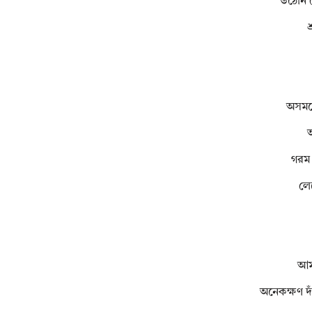
উঠোন প
শ
অসময়
আ
গরম 
লে
আমা
অনেকক্ষণ দা