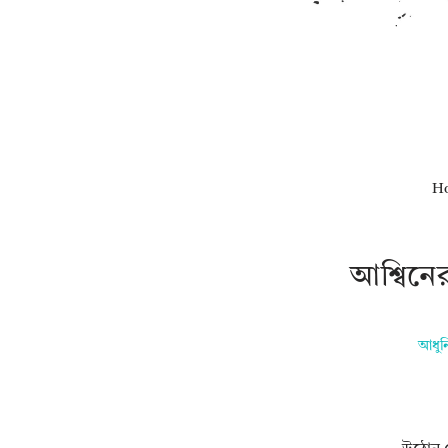
H
আশ্বিনে
আধুন