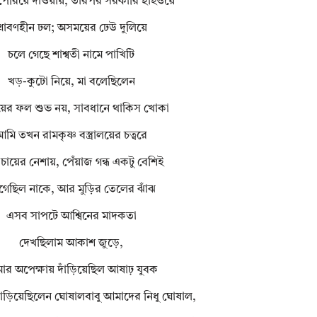
েরিয়ে দাওয়ায়, তারপর সরকারি হাইওয়ে
্রাবণহীন ঢল; অসময়ের ঢেউ দুলিয়ে
চলে গেছে শাশ্বতী নামে পাখিটি
খড়-কুটো নিয়ে, মা বলেছিলেন
ের ফল শুভ নয়, সাবধানে থাকিস খোকা
মি তখন রামকৃষ্ণ বস্ত্রালয়ের চত্বরে
চায়ের নেশায়, পেঁয়াজ গন্ধ একটু বেশিই
গেছিল নাকে, আর মুড়ির তেলের ঝাঁঝ
এসব সাপটে আশ্বিনের মাদকতা
দেখছিলাম আকাশ জুড়ে,
র অপেক্ষায় দাঁড়িয়েছিল আষাঢ় যুবক
ঁড়িয়েছিলেন ঘোষালবাবু আমাদের নিধু ঘোষাল,