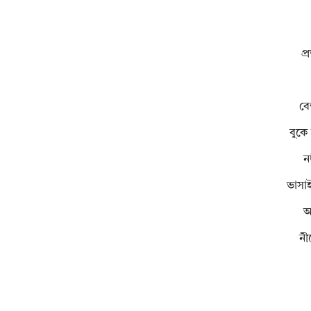
প্
বে
বুকে
ন
ভাসাই
অ
নী