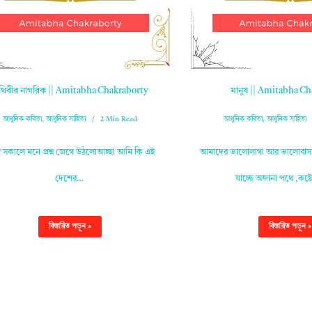
ৃথিবীর নাগরিক || Amitabha Chakraborty
মানুষ || Amitabha C
আধুনিক কবিতা
,
আধুনিক সাহিত্য
2 Min Read
আধুনিক কবিতা
,
আধুনিক সাহিত্য
সকালে মনে প্রশ্ন জেগে উঠলোআচ্ছা আমি কি এই
আমাদের ভালোলাগা আর ভালোবাসা
দেশের…
যাচ্ছে অজানা পথে ,কষ্
বিস্তারিত পড়ুন »
বিস্তারিত পড়ুন »