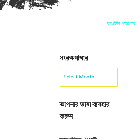
বাঙালির গ্রন্থাগারে আ
সংরক্ষণাগার
আপনার ভাষা ব্যবহার
করুন