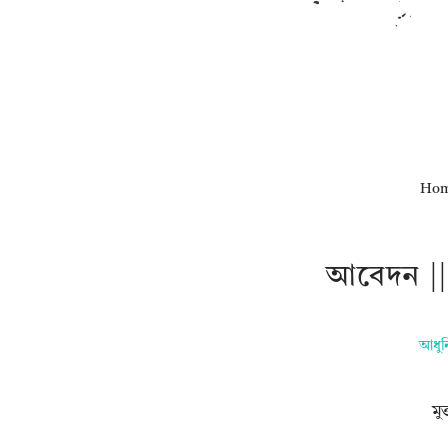
Ho
আবেদন |
আধুন
মু