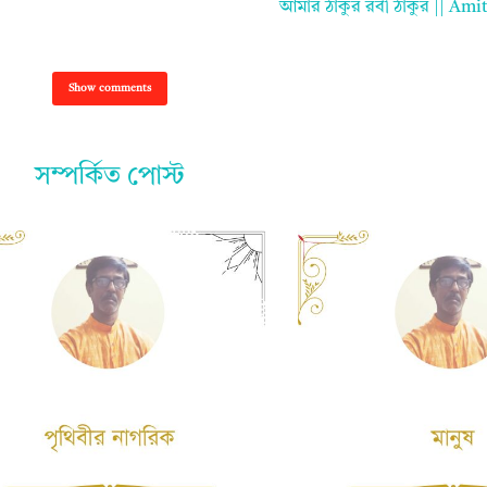
আমার ঠাকুর রবী ঠাকুর || Am
Show comments
সম্পর্কিত পোস্ট