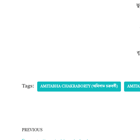
ভু
ব
Tags:
AMITABHA CHAKRABORTY (অমিতাভ চক্রবর্তী)
AMITA
PREVIOUS