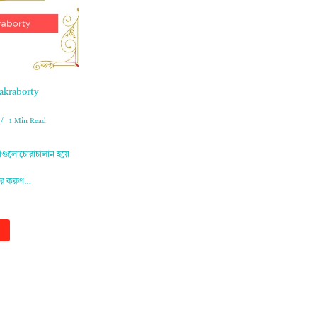
hakraborty
1 Min Read
গুলোচোরাচালান হয়ে
টের করুণ…