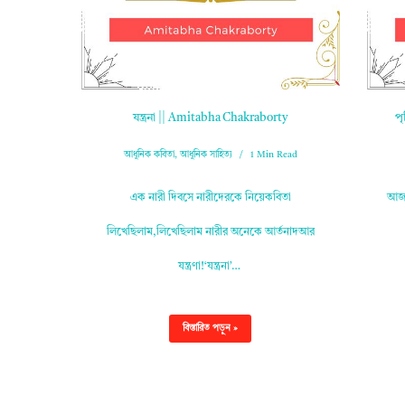
যন্ত্রনা || Amitabha Chakraborty
প
আধুনিক কবিতা
,
আধুনিক সাহিত্য
1 Min Read
এক নারী দিবসে নারীদেরকে নিয়েকবিতা
আজ 
লিখেছিলাম,লিখেছিলাম নারীর অনেকে আর্তনাদআর
যন্ত্রণা!‘যন্ত্রনা’…
বিস্তারিত পড়ুন »