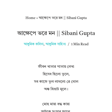
Home
»
আক্ষেপে ভরে মন || Sibani Gupta
আক্ষেপে ভরে মন || Sibani Gupta
আধুনিক কবিতা
,
আধুনিক সাহিত্য
1 Min Read
জীবন খাতার পাতায় লেখা
হিসেব ছিলো ভুলে,
সব কাজে ভুল লাগলো রে গোল
অঙ্ক বিভ্রাট মূলে।
মোহ মায়া বদ্ধ কায়া
আটকে সংসার জালে,