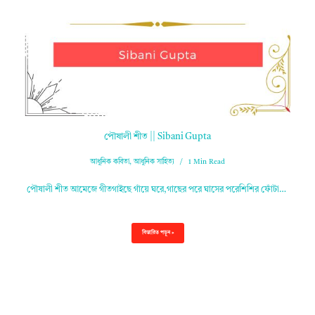
পৌষালী শীত || Sibani Gupta
আধুনিক কবিতা
,
আধুনিক সাহিত্য
1 Min Read
পৌষালী শীত আমেজে গীতগাইছে গাঁয়ে ঘরে,গাছের পরে ঘাসের পরেশিশির ফোঁটা…
বিস্তারিত পড়ুন »