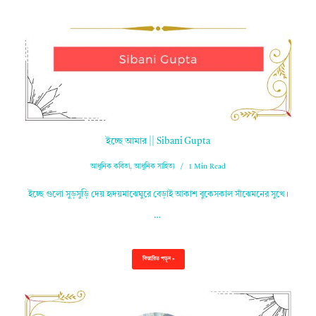
ইচ্ছে আমার || Sibani Gupta
আধুনিক কবিতা
,
আধুনিক সাহিত্য
1 Min Read
ইচ্ছে গুলো সুড়সুড়ি দেয় হৃদয়মাঝেঘুরে বেড়াই আকাশ বুকেসকাল সাঁঝেমনের সুখে।
…
বিস্তারিত পড়ুন »