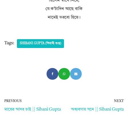
ছিলেম স্বার্থে নিয়ে,
যে ক’টাদিন আছে বাকি
নামেই ভরবো হিয়ে।
Tags:
SHIBANI GUPTA (শিবানী গুপ্ত)
PREVIOUS
NEXT
মায়ের আদর চাই || Sibani Gupta
অধ্যবসায় সনে || Sibani Gupta