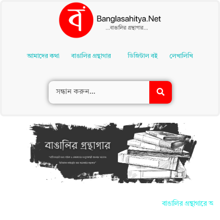
Skip
To
আমাদের কথা
বাঙালির গ্রন্থাগার
ডিজিটাল বই
লেখালিখি
Content
বাঙালির গ্রন্থাগারে আপ