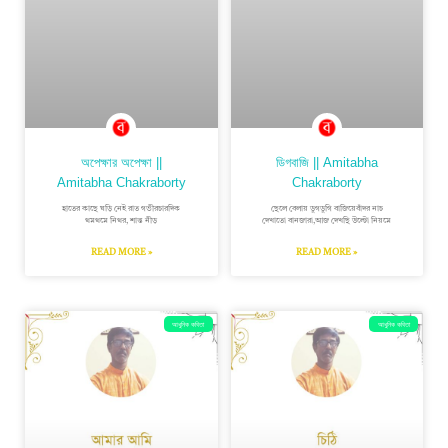
অপেক্ষার অপেক্ষা ||
ডিগবাজি || Amitabha
Amitabha Chakraborty
Chakraborty
হাতের কাছে ঘড়ি নেই রাত গভীরচারদিক
ছেলে বেলায় ডুগডুগি বাজিয়েবাঁদর নাচ
থমথমে নিথর, শান্ত নীড়
দেখাতো বানজারা,আজ দেখছি উল্টো নিয়মে
READ MORE »
READ MORE »
আধুনিক কবিতা
আধুনিক কবিতা