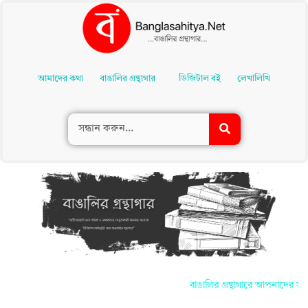
Skip
To
আমাদের কথা
বাঙালির গ্রন্থাগার
ডিজিটাল বই
লেখালিখি
Content
বাঙালির গ্রন্থাগারে আপনাদের সকলকে জান