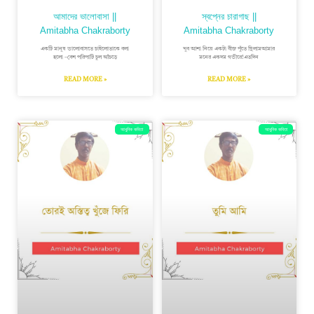
আমাদের ভালোবাসা ||
স্বপ্নের চারাগাছ ||
Amitabha Chakraborty
Amitabha Chakraborty
একটি মানুষ ভালোবাসতে চাইলোতাকে বলা
খুব আশা নিয়ে একটা বীজ পুঁতে ছিলামআমার
হলো –বেশ পরিপাটি চুল আঁচড়ে
মনের একদম গভীরে!এতদিন
READ MORE »
READ MORE »
আধুনিক কবিতা
আধুনিক কবিতা