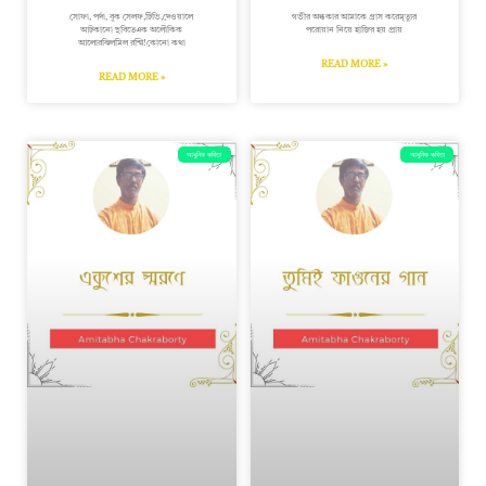
সোফা, পর্দা, বুক সেলফ,টিভি,দেওয়ালে
গভীর অন্ধকার আমাকে গ্রাস করেমৃত্যুর
আটকানো ছবিতেএক অলৌকিক
পরোয়ান নিয়ে হাজির হয় প্রায়
আলোরঝিলমিল রশ্মি!কোনো কথা
READ MORE »
READ MORE »
আধুনিক কবিতা
আধুনিক কবিতা