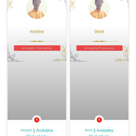
সমঝোতা || Amitabha
উৎসব || Amitabha