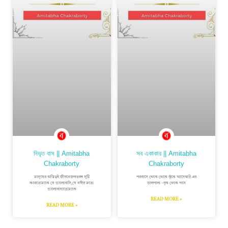
নিভৃত বাস || Amitabha
সব একাকার || Amitabha
Chakraborty
Chakraborty
মানুষের অস্তিত্বই জীবনেজলতরঙ্গ সৃষ্টি
পরবাসে থেকে থেকে ঝুঁকে আসেঝাউ এর
করেতোমাকে যে ভালোবাসি,যে নদীর মতো
ডালপালা –বুক থেকে খসে
ভালোবাসাতোমাকে
READ MORE »
READ MORE »