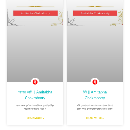
আমার আমি || Amitabha
চিঠি || Amitabha
Chakraborty
Chakraborty
আজ যখন সূর্য অস্তাচলে দিগন্ত পুরোহিতসিঁদুর
বৃষ্টি ভেজা সকালের ডাকহরকরাখবর দিলো
পড়াচ্ছে আকাশের গায়ে এ
প্রবল বর্ষার জলেভিজেভিজে তোমার ডাকে
READ MORE »
READ MORE »