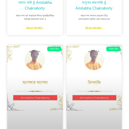
আমার আমি || Amitabha
মানুষের কাছাকাছি ||
Chakraborty
Amitabha Chakraborty
আজ যখন সূর্য অস্তাচলে দিগন্ত পুরোহিতসিঁদুর
আজ যখন অনেক মানুষের ভীড়
পড়াচ্ছে আকাশের গায়ে এ
থেকেএকদম আলাদা একা থাকতে মন
READ MORE »
READ MORE »
আধুনিক কবিতা
আধুনিক কবিতা