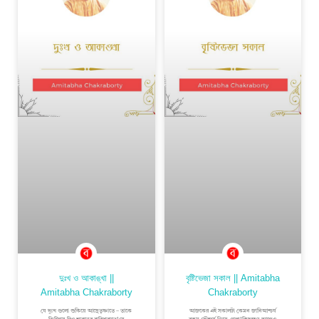
দুঃখ ও আকাঙ্খা ||
বৃষ্টিভেজা সকাল || Amitabha
Amitabha Chakraborty
Chakraborty
যে দুঃখ গুলো শুকিয়ে আছেতৃষ্ণাতে – তাকে
আজকের এই সকালটা কেমন জানিআশ্চর্য