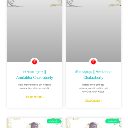
হে আমার স্বদেশ ||
জীবন চক্রান্ত || Amitabha
Amitabha Chakraborty
Chakraborty
গভীর অন্ধকার আমাকে গ্রাস করেমৃত্যুর
জীবনের অনেকগুলো বছর
পরোয়ান নিয়ে হাজির হয়প্রায় প্ৰতি
অতিক্রান্ত,অনেকটা বাদ দিলে যেটা
থাকে,সেটা দামাল আঠারো
READ MORE »
READ MORE »
আধুনিক কবিতা
আধুনিক কবিতা