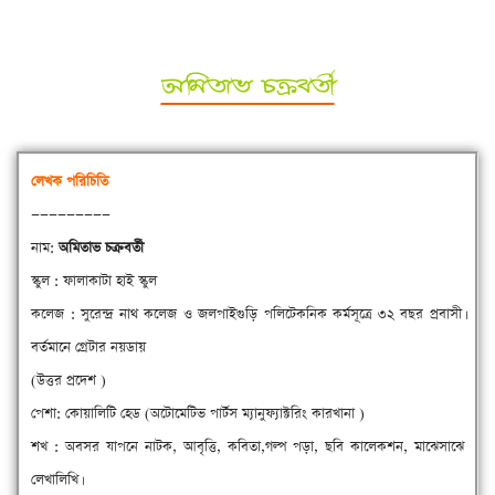
অমিতাভ চক্রবর্তী
লেখক পরিচিতি
—————————
নাম:
অমিতাভ চক্রবর্তী
স্কুল : ফালাকাটা হাই স্কুল
কলেজ : সুরেন্দ্র নাথ কলেজ ও জলপাইগুড়ি পলিটেকনিক কর্মসূত্রে ৩২ বছর প্রবাসী।
বর্তমানে গ্রেটার নয়ডায়
(উত্তর প্রদেশ )
পেশা: কোয়ালিটি হেড (অটোমেটিভ পার্টস ম্যানুফ্যাক্টরিং কারখানা )
শখ : অবসর যাপনে নাটক, আবৃত্তি, কবিতা,গল্প পড়া, ছবি কালেকশন, মাঝেসাঝে
লেখালিখি।