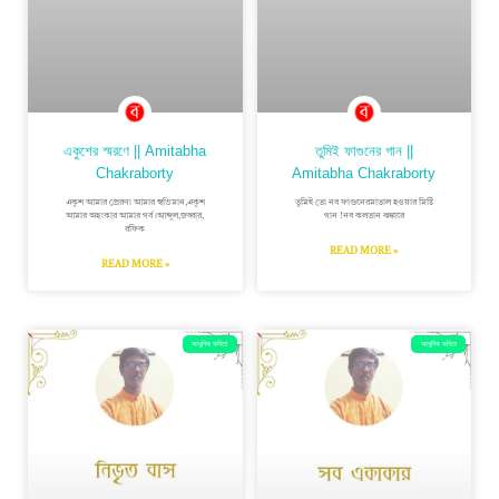
একুশের স্মরণে || Amitabha
তুমিই ফাগুনের গান ||
Chakraborty
Amitabha Chakraborty
একুশ আমার প্রেরণা আমার স্বভিমান,একুশ
তুমিই তো নব ফাগুনেরমাতাল হওয়ার মিষ্টি
আমার অহংকার আমার গর্ব।আব্দুল,জব্বার,
গান !নব কলতান ঝঙ্কারে
রফিক
READ MORE »
READ MORE »
আধুনিক কবিতা
আধুনিক কবিতা