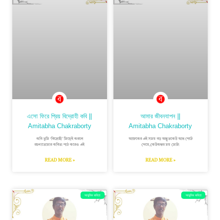
এসো ফিরে প্রিয় বিদ্রোহী কবি ||
আমার জীবনযাপন ||
Amitabha Chakraborty
Amitabha Chakraborty
কবি তুমি ‘বিদ্রোহী’ মিছেই করলে
আজকের এই সময় বড় অদ্ভুতকেউ আধ পেটে
রচনাতোমার কবিতা পাঠ করেও এই
খেয়ে,কেউকঙ্কর ময় মোটা
READ MORE »
READ MORE »
আধুনিক কবিতা
আধুনিক কবিতা