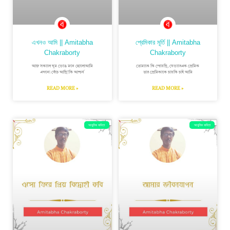
এখনও আমি || Amitabha
প্রেমিকার মূর্তি || Amitabha
Chakraborty
Chakraborty
আজ সকালে ঘুম ভেঙে মনে হোলোআমি
তোমাকে কি পেয়েছি, যেভাবেএক প্রেমিক
এখনো বেঁচে আছি!কি আশ্চর্য
তার প্রেমিকাকে চায়কি চাই আমি
READ MORE »
READ MORE »
আধুনিক কবিতা
আধুনিক কবিতা