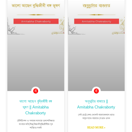
ভালো আছেন বুদ্ধিজীবী বঙ্গ
অনুভূতির বাজারে ||
ভূষণ || Amitabha
Amitabha Chakraborty
Chakraborty
সেই ছোট্ট বেলা থেকেই বাজারেরব্যাগ হাতে
দাদুর সাথে বাজারে যেতাম-তখন
টেলিভিশন ও খবরের কাগজে প্রকাশবিধ্বস্ত
বাংলার কবি,শিল্প,বিজ্ঞানীবুদ্ধিজীবীরা খুব
READ MORE »
শান্তিতে সবাই