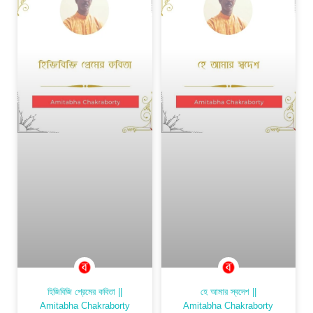
হিজিবিজি প্রেমের কবিতা ||
হে আমার স্বদেশ ||
Amitabha Chakraborty
Amitabha Chakraborty