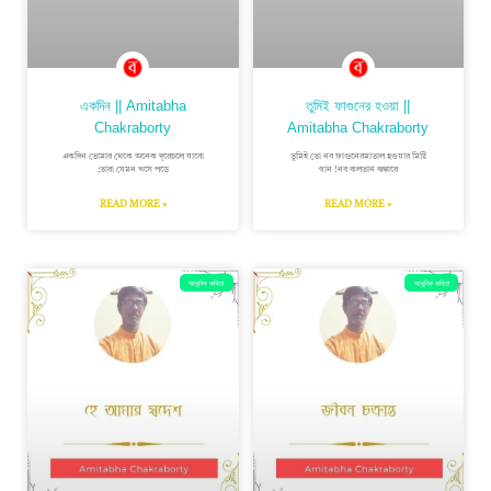
একদিন || Amitabha
তুমিই ফাগুনের হওয়া ||
Chakraborty
Amitabha Chakraborty
একদিন তোমার থেকে অনেক দূরেচলে যাবো
তুমিই তো নব ফাগুনেরমাতাল হওয়ার মিষ্টি
;তারা যেমন খসে পড়ে
গান !নব কলতান ঝঙ্কারে
READ MORE »
READ MORE »
আধুনিক কবিতা
আধুনিক কবিতা