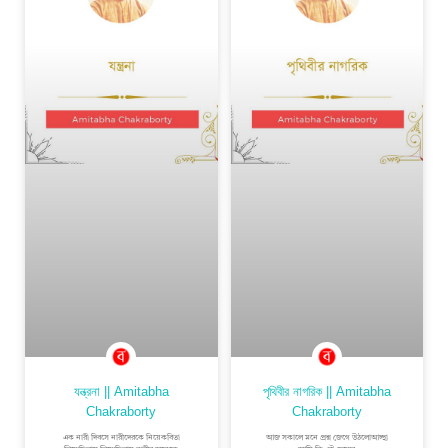
যন্ত্রনা || Amitabha
পৃথিবীর নাগরিক || Amitabha
Chakraborty
Chakraborty
এক নারী দিবসে নারীদেরকে নিয়েকবিতা
আজ সকালে মনে প্রশ্ন জেগে উঠলোআচ্ছা