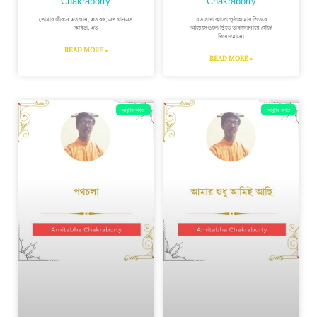
Chakraborty
Chakraborty
তোমার জীবনে এত গান, এত রঙ, এত ঘ্রাণএত
যত সাদা কালো পৃষ্ঠাআমার ভিতরে
কবিতা, এত
আছেসেগুলো ছিঁড়ে তারাদেরগায়ে সেঁটে
দিয়েজমানো
READ MORE »
READ MORE »
আধুনিক কবিতা
আধুনিক কবিতা