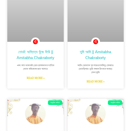
তোরই অস্তিত্ব খুঁজে ফিরি ||
তুমি আমি || Amitabha
Amitabha Chakraborty
Chakraborty
একা বসে থাকলেই তোর প্রসঙ্গমনের গভীরে
আমি তোমাকে খুব শান্তভাবেকিছু বোঝাতে
থেকে বাইরেবের হয়ে আসতে
চেয়েছিলাম।তুমি বললে চিৎকার করছো
কেন?তুমি
READ MORE »
READ MORE »
আধুনিক কবিতা
আধুনিক কবিতা