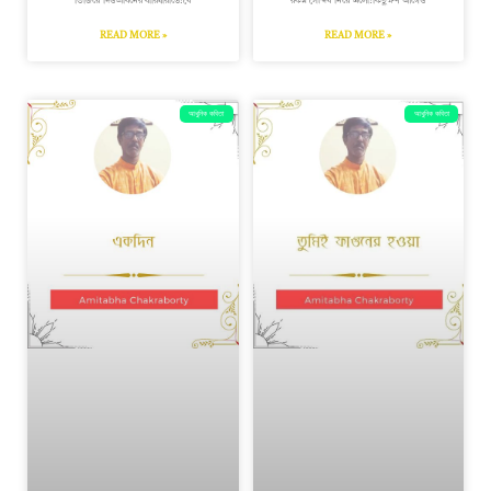
ভিজিয়ে দিওশ্রাবনের বারিধারাতে!যে
রকম সৌন্দর্য নিয়ে এলো!কিছুক্ষণ আগেও
READ MORE »
READ MORE »
আধুনিক কবিতা
আধুনিক কবিতা