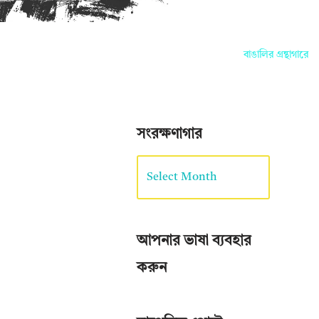
বাঙালির গ্রন্থাগারে আপন
সংরক্ষণাগার
আপনার ভাষা ব্যবহার
করুন