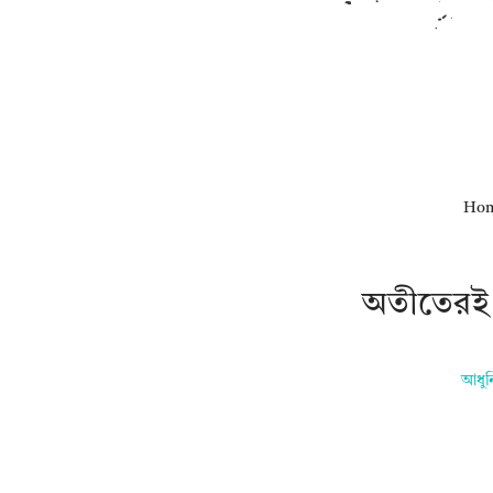
Ho
অতীতেরই
আধুন