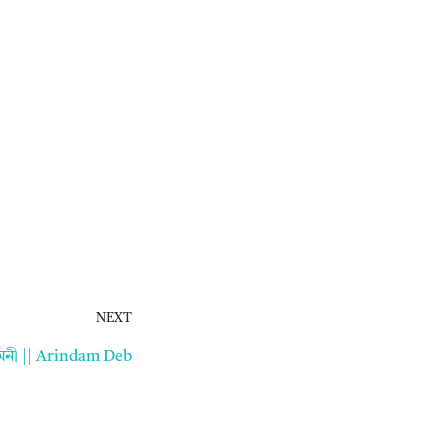
NEXT
নী || Arindam Deb