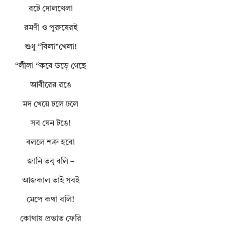
বটে দোলখেলা
রমণী ও পুরুষেরই
শুধু “বিলা”খেলা!
“লীলা “কবে উড়ে গেছে
আবীরের রঙে
মদ খেয়ে ঢলে ঢলে
সব যেন টঙে!
বললে শত্রু হবো
জানি তবু বলি –
আজকাল তাই সবই
মেপে কথা বলি!
কোথায় প্রভাত ফেরি