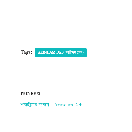
Tags:
ARINDAM DEB (অরিন্দম দেব)
PREVIOUS
শব্দহীনার ক্রন্দন || Arindam Deb