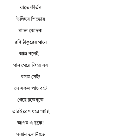
রাতে কীর্তন
উল্টিয়ে ডিস্কোয়
নাচন কোদন!
রবি ঠাকুরের গানে
আম্র বনেই –
গান গেয়ে ফিরে সব
বসন্ত সেই!
সে সকল পাট বটে
গেছে চুকেবুকে
তারই রেশ ধরে আছি
আপন এ বুকে!
সম্মান তলানীতে