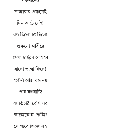
বর্তমানেই
সাজাবার প্রয়াসেই
দিন কাটে সেই!
রঙ ছিলো ঢং ছিলো
শুকনো আবীরে
সেথা চাইলে কেমনে
যাবো ওগো ফিরে?
হোলি আজ রঙ নয়
প্রায় রঙবাজি
ব্যাভিচারী বেশি সব
কাজেতে হা পাজি!
মোচ্ছবে ডিজে সহ