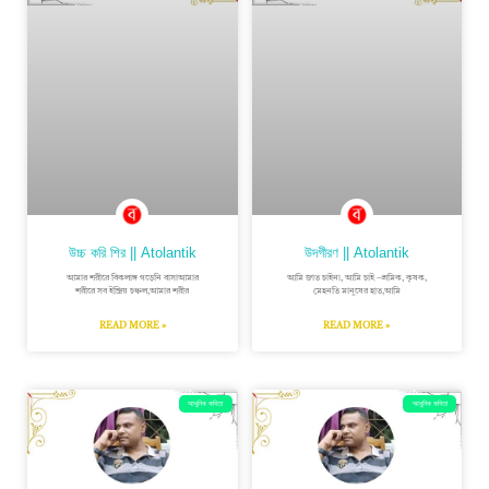
উচ্চ করি শির || Atolantik
উদগীরণ || Atolantik
আমার শরীরে বিকলাঙ্গ গড়েনি বাসাআমার
আমি জাত চাইনা, আমি চাই –শ্রমিক, কৃষক,
শরীরে সব ইন্দ্রিয় চঞ্চল,আমার শরীর
মেহনতি মানুষের হাত,আমি
READ MORE »
READ MORE »
আধুনিক কবিতা
আধুনিক কবিতা