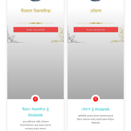
বীররসে বিক্রমাদিত্য ||
ধোঁয়াশা || Atolantik
Atolantik
স্কাইলাইট ঢেকেছে চাঁদের আলোকবোমারু
বিমান আকাশে করছে লড়াই!বারুদে দাঁড়িয়ে
যুগের জীর্ণতায় আমি যৌবনের
বিশ্ববার্তার
উপাসকউপাসনা গৃহে আমার প্রাণেশ
গণদেবতা,আমার বন্দনায়