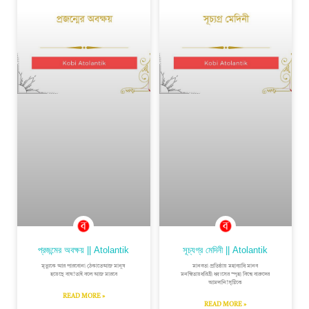
প্রজন্মের অবক্ষয় || Atolantik
সূচ্যগ্র মেদিনী || Atolantik
মৃত্যুকে আর পারবোনা ঠেকাতেআজ মানুষ
মানবতা প্রতিষ্ঠায় মহাব্যাধি মানব
হয়েছে বাঘ!তাই বলে আজ মারবে
মনস্বিতায়ধরিত্রী ধ্বংসের স্পৃহা বিশ্বে বারুদের
আমদানি!সৃষ্টিকে
READ MORE »
READ MORE »