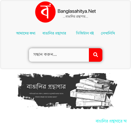
Skip
To
আমাদের কথা
বাঙালির গ্রন্থাগার
ডিজিটাল বই
লেখালিখি
Content
বাঙালির গ্রন্থাগারে আপন