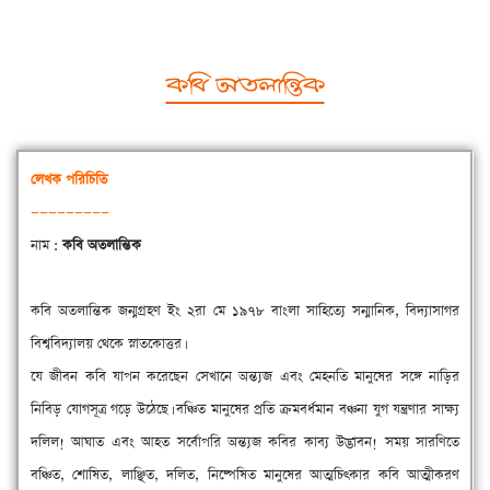
কবি অতলান্তিক
লেখক
পরিচিতি
—————————
নাম :
কবি অতলান্তিক
কবি অতলান্তিক জন্মগ্রহণ ইং ২রা মে ১৯৭৮ বাংলা সাহিত্যে সন্মানিক, বিদ্যাসাগর
বিশ্ববিদ্যালয় থেকে স্নাতকোত্তর।
‌যে জীবন কবি যাপন করেছেন সেখানে অন্ত্যজ এবং মেহনতি মানুষের সঙ্গে নাড়ির
নিবিড় যোগসূত্র গড়ে উঠেছে। বঞ্চিত মানুষের প্রতি ক্রমবর্ধমান বঞ্চনা যুগ যন্ত্রণার সাক্ষ্য
দলিল! আঘাত এবং আহত সর্বোপরি অন্ত্যজ কবির কাব্য উদ্ভাবন! সময় সারণিতে
বঞ্চিত, শোষিত, লাঞ্ছিত, দলিত, নিষ্পেষিত মানুষের আত্মচিৎকার কবি আত্মীকরণ