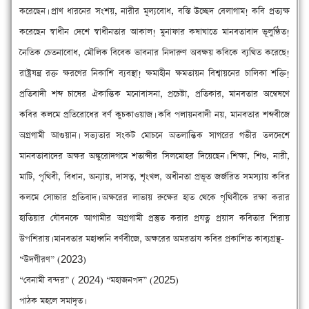
করেছেন। ‌‌প্রাণ ধারনের সংশয়, নারীর মূল্যবোধ, বস্তি উচ্ছেদ বেলাগাম! কবি প্রত্যক্ষ
করেছেন স্বাধীন দেশে স্বাধীনতার আকাল! মুনাফার কষাঘাতে মানবতাবাদ ভূলুণ্ঠিত!
নৈতিক চেতনাবোধ, মৌলিক বিবেক ভাবনার নিদারুণ অবক্ষয় কবিকে ব্যথিত করেছে!
রাষ্ট্রযন্ত্র রক্ত ক্ষরণের নিকাশি ব্যবস্থা! ক্ষমাহীন ক্ষমতায়ন বিশ্বায়নের চালিকা শক্তি!
প্রতিবাদী শব্দ চাষের ঐকান্তিক মনোবাসনা, প্রচেষ্টা, প্রতিকার, মানবতার অন্বেষণে
কবির কলমে প্রতিরোধের বর্ণ কুচকাওয়াজ। কবি পলায়নবাদী নয়, মানবতার শব্দবীজে
অগ্রগামী আগুয়ান। সভ্যতার সংকট মোচনে অতলান্তিক সাগরের গভীর তলদেশে
মানবতাবাদের অক্ষর অঙ্কুরোদগমে শতাব্দীর সিলমোহর দিয়েছেন। শিক্ষা, শিশু, নারী,
মাটি, পৃথিবী, বিধান, অন্যায়, দাসত্ব, শৃংখল, অধীনতা প্রভূত জর্জরিত সমস্যায় কবির
কলমে সোচ্চার প্রতিবাদ। অক্ষরের লাভায় রুক্ষের হাত থেকে পৃথিবীকে রক্ষা করার
হাতিয়ার যৌবনকে আগামীর অগ্রগামী প্রস্তুত করার প্রযত্ন প্রয়াস কবিতার শিরায়
উপশিরায়। মানবতার মহাধ্বনি বর্ণবীজে, অক্ষরের অমরতায কবির প্রকাশিত কাব্যগ্রন্থ-
“উদগীরণ” (2023)
“বেনামী বন্দর” ( 2024) “মহাজনপদ” (2025)
পাঠক মহলে সমাদৃত।