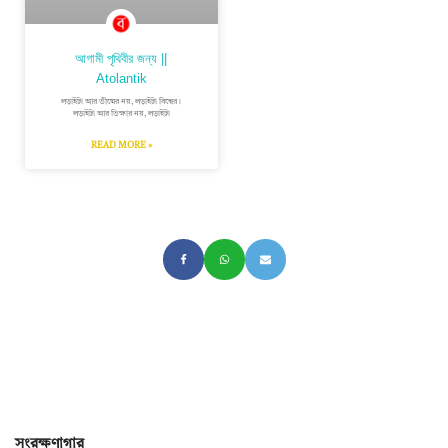
আগামী পৃথিবীর জন্য ||
Atolantik
লড়াইটা আর ভীষ্মের নয়, লড়াইটা বিশ্বের।
লড়াইটা আর ভিক্ষার নয়, লড়াইটা
READ MORE »
সংরক্ষণাগার