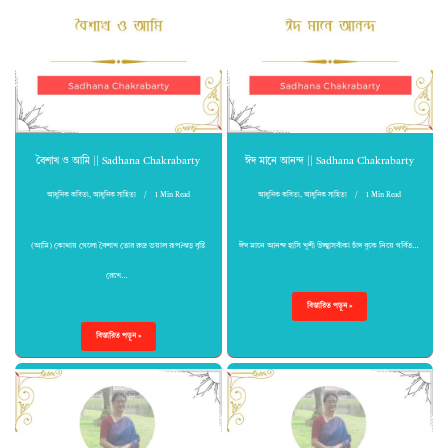
বৈশাখ ও আমি || Sadhana Chakrabarty
ঈদ মানে আনন্দ || Sadhana Chakrabarty
আধুনিক কবিতা
,
আধুনিক সাহিত্য
1 Min Read
আধুনিক কবিতা
,
আধুনিক সাহিত্য
1 Min Read
(আমি) কোথায় গেলো বৈশাখ তোর রুদ্র ভয়াল রূপ?ঝড় বৃষ্টি
ঈদ মানে আনন্দ হাসি খুশী উচ্ছ্বাসবাঁকা চাঁদ বুকে নিয়ে গর্বিত…
রেখে…
বিস্তারিত পড়ুন »
বিস্তারিত পড়ুন »