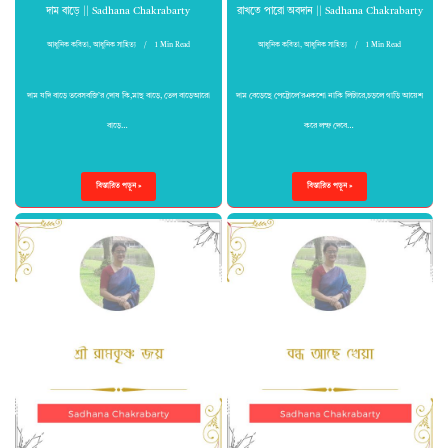
দাম বাড়ে || Sadhana Chakrabarty
রাখতে পারো অবদান || Sadhana Chakrabarty
আধুনিক কবিতা
,
আধুনিক সাহিত্য
1 Min Read
আধুনিক কবিতা
,
আধুনিক সাহিত্য
1 Min Read
দাম যদি বাড়ে তবেসবজি’র দোষ কি,মাছ বাড়ে, তেল বাড়েআরো
দাম বেড়েছে পেট্টোলে’রএকশো নাকি লিটারে,চড়লে গাড়ি আয়েশ
বাড়ে…
করে লম্ফ দেবে…
বিস্তারিত পড়ুন »
বিস্তারিত পড়ুন »