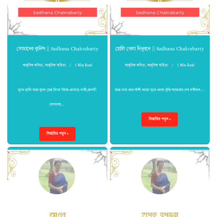
তোমাদের কুর্নিশ || Sadhana Chakrabarty
হোলি খেলা নিধুবনে || Sadhana Chakrabarty
আধুনিক কবিতা
,
আধুনিক সাহিত্য
1 Min Read
আধুনিক কবিতা
,
আধুনিক সাহিত্য
1 Min Read
মুখে হাসি আর বুকে স্নেহ নিয়ে বিশ্বে এসেছে নারী,জননী
রাধা নাম ধরে বাঁশী বাজে সুরে এলো বুঝি শ্যামরায়,সব সখীগন…
দেখালো…
বিস্তারিত পড়ুন »
বিস্তারিত পড়ুন »