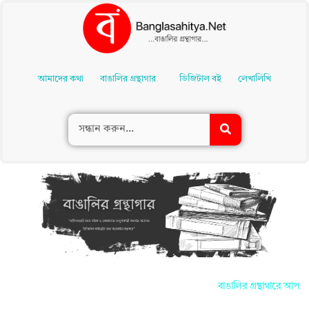
Skip
To
আমাদের কথা
বাঙালির গ্রন্থাগার
ডিজিটাল বই
লেখালিখি
Content
বাঙালির গ্রন্থাগারে আপনাদে