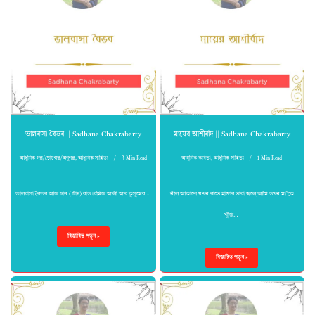
ভালবাসা বৈভব || Sadhana Chakrabarty
মায়ের আশীর্বাদ || Sadhana Chakrabarty
আধুনিক গল্প/ছোটগল্প/অণুগল্প
,
আধুনিক সাহিত্য
3 Min Read
আধুনিক কবিতা
,
আধুনিক সাহিত্য
1 Min Read
ভালবাসা বৈভব আজ চান ( চাঁদ) রাত।রমিজ আলী আর কুসুমের…
নীল আকাশে যখন রাতে হাজার তারা জ্বলে,আমি তখন মা’কে
খুঁজি…
বিস্তারিত পড়ুন »
বিস্তারিত পড়ুন »