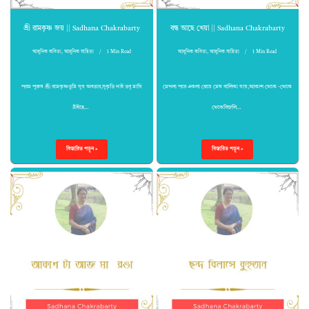
শ্রী রামকৃষ্ণ জয় || Sadhana Chakrabarty
বন্ধ আছে খেয়া || Sadhana Chakrabarty
আধুনিক কবিতা
,
আধুনিক সাহিত্য
1 Min Read
আধুনিক কবিতা
,
আধুনিক সাহিত্য
1 Min Read
পরম পুরুষ শ্রী রামকৃষ্ণতুমি যুগ অবতার,সুকৃতি নাই তবু মাগি
মেখলা পরে একলা ধেয়ে মেঘ বালিকা যায়,আকাশ থেকে -থেকে
ঠাঁইহে…
থেকেবিজলি…
বিস্তারিত পড়ুন »
বিস্তারিত পড়ুন »