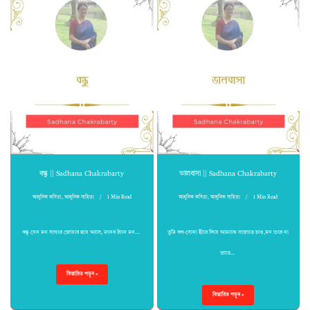
বন্ধু || Sadhana Chakrabarty
ভালবাসা || Sadhana Chakrabarty
আধুনিক কবিতা
,
আধুনিক সাহিত্য
1 Min Read
আধুনিক কবিতা
,
আধুনিক সাহিত্য
1 Min Read
বন্ধু যেন মন সাগরে জোয়ার হয়ে আসে, মনের টানে মন…
তুমি বল-সোনা হীরে দিয়ে আমাকে সাজাতে চাও,মন ভরে না
তাতে…
বিস্তারিত পড়ুন »
বিস্তারিত পড়ুন »