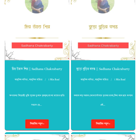
চির উন্নত শির || Sadhana Chakrabarty
বুড়ো বুড়ির বসন্ত || Sadhana Chakrabarty
আধুনিক কবিতা
,
আধুনিক সাহিত্য
1 Min Read
আধুনিক কবিতা
,
আধুনিক সাহিত্য
1 Min Read
ক্ষণজন্মা বিদ্রোহী তুমি সুরের ভুবনে বুলবুল,বাংলা মায়ের কৃতি
বললে দাদু পরলে কেনোখোঁপায় ফুলের মালা,দিদা বলে হায় কপাল
সন্তান হে…
এই…
বিস্তারিত পড়ুন »
বিস্তারিত পড়ুন »