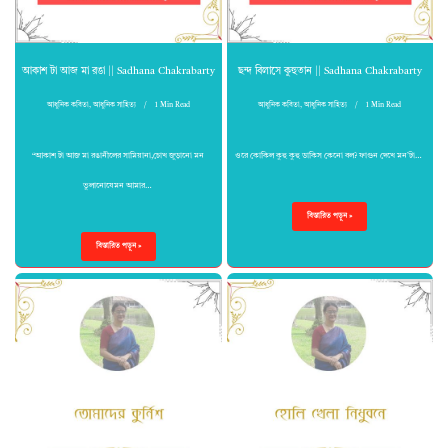
আকাশ টা আজ মা রঙা || Sadhana Chakrabarty
ছন্দ বিলাসে কুহুতান || Sadhana Chakrabarty
আধুনিক কবিতা
,
আধুনিক সাহিত্য
1 Min Read
আধুনিক কবিতা
,
আধুনিক সাহিত্য
1 Min Read
“আকাশ টা আজ মা রঙানীলের সামিয়ানা,চোখ জুড়ানো মন
ওরে কোকিল কুহু কুহু ডাকিস কেনো বল? ফাগুন দেখে মন’টা…
ভুলানোযেমন আমার…
বিস্তারিত পড়ুন »
বিস্তারিত পড়ুন »