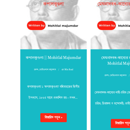
কপালকুণ্ডলা || Mohitlal Majumdar
মেঘনাদবধ-কাব্যের না
Mohitlal Ma
প্রবন্দ
,
মোহিতলাল মজুমদার
46 Min Read
প্রবন্দ
,
মোহিতলাল মজুমদার
কপালকুণ্ডলা ১ ‘কপালকুণ্ডলা’ বঙ্কিমচন্দ্রের দ্বিতীয়
মেঘনাদবধ-কাব্যের নারী-চরিত্র ম
উপন্যাস, ১৮৬৫ সালে প্রকাশিত হয়—তখন…
চরিত্র; চিত্রাঙ্গদা ও মন্দোদরী; 
বিস্তারিত পড়ুন »
বিস্তারিত পড়ু