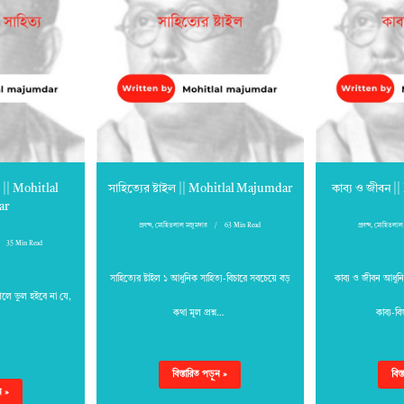
য || Mohitlal
সাহিত্যের ষ্টাইল || Mohitlal Majumdar
কাব্য ও জীবন 
ar
প্রবন্দ
,
মোহিতলাল মজুমদার
63 Min Read
প্রবন্দ
,
মোহিতলাল 
35 Min Read
সাহিত্যের ষ্টাইল ১ আধুনিক সাহিত্য-বিচারে সবচেয়ে বড়
কাব্য ও জীবন আধুনি
িলে ভুল হইবে না যে,
কথা মূল প্রশ্ন…
কাব্য-বি
বিস্তারিত পড়ুন »
বিস
ন »