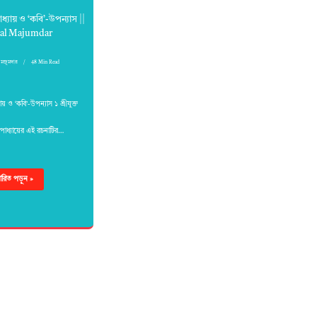
াধ্যায় ও ‘কবি’-উপন্যাস ||
al Majumdar
মজুমদার
48 Min Read
যায় ও ‘কবি’-উপন্যাস ১ শ্রীযুক্ত
যোপাধ্যায়ের এই রচনাটির…
্তারিত পড়ুন »