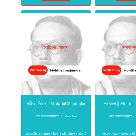
সাহিত্য-বিচার || Mohitlal Majumdar
শরৎচন্দ্র || Mohit
প্রবন্দ
,
মোহিতলাল মজুমদার
38 Min Read
প্রবন্দ
,
মোহিতলাল মজুমদার
সাহিত্য-বিচার ১ যাঁহারা সাহিত্যের স্রষ্টা, তাঁহাদের কাজ ঐ
শরৎচন্দ্র শরৎচন্দ্র সম্বন্ধে এ