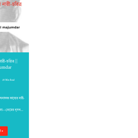
রী-চরিত্র ||
jumdar
28 Min Read
েঘনাদবধ কাব্যের নারী-
প্রমীলা—প্রেমের নূতন…
ন »