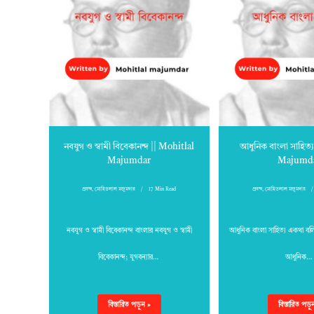
নবযুগ ও স্বামী বিবেকানন্দ || Mohitlal
আধুনিক বাংলা সাহিত্
Majumdar
Majumd
প্রবন্দ
,
মোহিতলাল মজুমদার
17 Min Read
প্রবন্দ
,
মোহিতলাল মজুমদার
নবযুগ ও স্বামী বিবেকানন্দ বাংলার নবযুগ ও স্বামী
আধুনিক বাংলা সাহিত্য একথা বল
বিবেকানন্দ; যুগবন্যার…
আধুনিক…
বিস্তারিত পড়ুন »
বিস্তারিত পড়ু