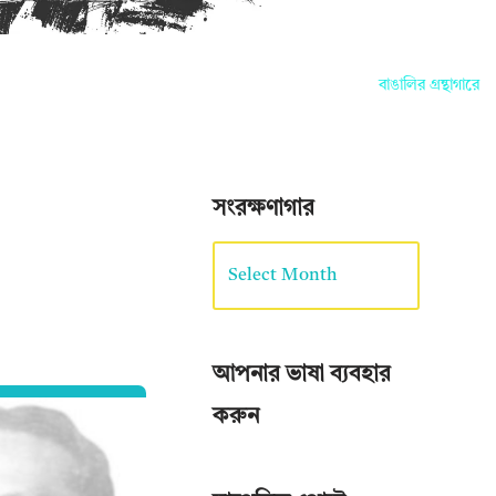
বাঙালির গ্রন্থাগারে আপন
সংরক্ষণাগার
আপনার ভাষা ব্যবহার
করুন