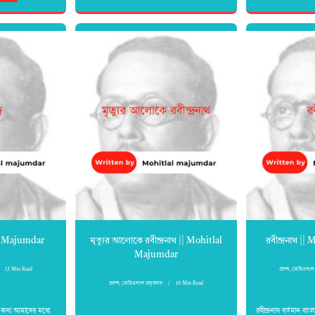
lal Majumdar
মৃত্যুর আলোকে রবীন্দ্রনাথ || Mohitlal
রবীন্দ্রনাথ 
Majumdar
13 Min Read
প্রবন্দ
,
মোহিতলাল 
প্রবন্দ
,
মোহিতলাল মজুমদার
19 Min Read
কটা কথা আমাদের মধ্যে
রবীন্দ্রনাথ বর্তমান বাং