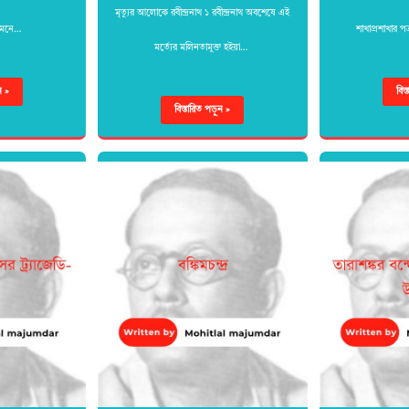
মৃত্যুর আলোকে রবীন্দ্রনাথ ১ রবীন্দ্রনাথ অবশেষে এই
 মনে…
শাখাপ্রশাখার পত
মর্ত্যের মলিনতামুক্ত হইয়া…
ন »
বিস
বিস্তারিত পড়ুন »