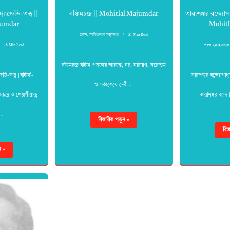
র্যাজেডি-তত্ত্ব ||
বঙ্কিমচন্দ্র || Mohitlal Majumdar
তারাশঙ্কর বন্দ্যোপ
jumdar
Mohitl
প্রবন্দ
,
মোহিতলাল মজুমদার
21 Min Read
28 Min Read
প্রবন্দ
,
মোহিতলাল 
বঙ্কিমচন্দ্র বঙ্কিম প্রসঙ্গের আরম্ভে, নর, নারায়ণ, নরোত্তম
েডি-তত্ত্ব [বঙ্কিমী-
তারাশঙ্কর বন্দ্যোপাধ্
ও সর্ব্বশেষে দেবী…
মচন্দ্র ও শেক্সপীয়ার;
তারাশঙ্কর বন্দ্
]…
বিস্তারিত পড়ুন »
বিস
ন »