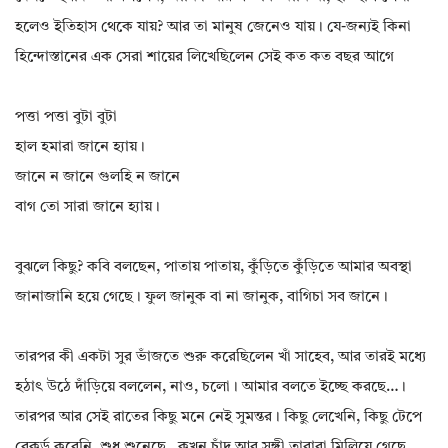
হলেও ইতিহাস থেকে যায়? আর তা মানুষ জেনেও যায়। যে-জন্যই কিনা
হিন্দোস্তানের এক সেরা শায়ের লিখেছিলেন সেই কত কত বছর আগে
পত্তা পত্তা বুটা বুটা
হাল হমারা জানে হ্যায়।
জানে ন জানে গুলহি ন জানে
বাগ তো সারা জানে হ্যায়।
বুঝলে কিছু? কবি বলছেন, পাতায় পাতায়, কুঁড়িতে কুঁড়িতে আমার অবস্থা
জানাজানি হয়ে গেছে। ফুল জানুক বা না জানুক, বাগিচা সব জানে।
তারপর কী একটা সুর ভাঁজতে শুরু করেছিলেন খাঁ সাহেব, আর তারই মধ্যে
হঠাৎ উঠে দাঁড়িয়ে বললেন, নাও, চলো। আমার বলতে ইচ্ছে করছে…।
তারপর আর সেই রাতের কিছু মনে নেই সুমন্তর। কিছু লেখেনি, কিছু টেপে
রেকর্ড করেনি, শুধু শুনেছে…কখন চাঁদ আর সঙ্গী তারারা মিলিয়ে গেছে