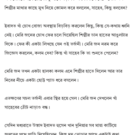
শিল্পীর মাথার কাছে মুখ নিয়ে কোমল করে বললেন, সাহেব, কিছু বলবেন?
ইবাদত খাঁ চোখ বোজা অবস্থায় বিড়বিড় করলেন কিছু, কিন্তু সে-কথায় ধ্বনি
নেই। মেরি জনের চোখ ফের চলে গিয়েছিল শিল্পীর ডান হাতের আঙুলটার
দিকে। ফের কী একটা লিখছে যেন ওই তর্জনী। মেরি জন নরম করে
জিজ্ঞেস করলেন, কলম দেব? কিন্তু খাঁ সাহেব কি তা শুনতে পেলেন?
মেরি জন তখন একটা হালকা কলম এনে শিল্পীর হাতে দিলেন আর তার
নিবের নীচে একটা ছোট্ট প্যাড ধরে বসলেন।
এতক্ষণের সচল তর্জনী এবার স্থির হয়ে গেল। মেরি জন দেখলেন খাঁ
সাহেবের ঠোঁট নাড়াও বন্ধ।
সেদিন মধ্যরাতে উস্তাদ ইবাদত হুসেন খান দুনিয়ার সব মায়া কাটিয়ে
জন্নতের পথে পাড়ি দিয়েছিলেন, কিন্তু দম তোড়ার আগে একটাই কথা