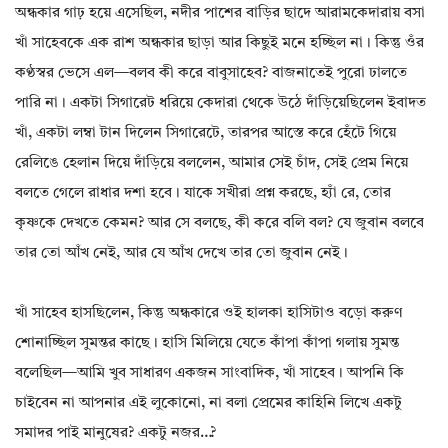
অন্ধকার গাঢ় হয়ে এসেছিল, নদীর পাশের বাড়ির ছাদে আরামকেদারায় বসা
খাঁ সাহেবকে এক রাশ অন্ধকার ছাড়া আর কিছুই মনে হচ্ছিল না। কিন্তু ওঁর
কণ্ঠস্বর ভেসে এল—বলব কী করে বাবুসাহেব? বাজনাতেই পুরো ঢালতে
পারি না। একটা সিগারেট ধরিয়ে কেদারা থেকে উঠে দাঁড়িয়েছিলেন ইবাদত
খাঁ, একটা লম্বা টান দিলেন সিগারেটে, তারপর আস্তে করে হেঁটে গিয়ে
রেলিঙে হেলান দিয়ে দাঁড়িয়ে বললেন, আমার সেই চাঁদ, সেই প্রেম নিয়ে
বলতে গেলে রাধার দশা হবে। যাকে সখীরা প্রশ্ন করছে, হ্যাঁ রে, তোর
কৃষ্ণকে দেখতে কেমন? আর সে বলছে, কী করে বলি বল? যে জুবান বলবে
তার তো আঁখ নেই, আর যে আঁখ দেখে তার তো জুবান নেই।
খাঁ সাহেব হাসছিলেন, কিন্তু অন্ধকারে ওই হালকা হাসিটাও বড়ো করুণ
শোনাচ্ছিল সুমন্তর কাছে। হাসি মিলিয়ে যেতে কাঁপা কাঁপা গলায় সুমন্ত
বলেছিল—আমি খুব সাধারণ একজন সাংবাদিক, খাঁ সাহেব। আপনি কি
চাইবেন না আপনার এই লুকোনো, না বলা প্রেমের কাহিনি লিখে একটু
সমাদর পাই মানুষের? একটু নজর…?