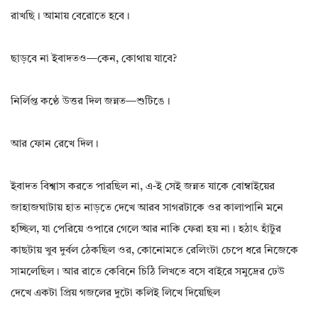
রাখছি। আমায় বেরোতে হবে।
ছাড়বে না ইবাদতও—কেন, কোথায় যাবে?
নির্লিপ্ত কণ্ঠে উত্তর দিল জন্নত—শুটিঙে।
আর ফোন রেখে দিল।
ইবাদত বিশ্বাস করতে পারছিল না, এ-ই সেই জন্নত যাকে বোম্বাইয়ের
জাহাজঘাটায় হাত নাড়তে দেখে আরব সাগরটাকে ওর কালাপানি মনে
হচ্ছিল, যা পেরিয়ে ওপারে গেলে আর নাকি ফেরা হয় না। হঠাৎ হাঁটুর
কাছটায় খুব দুর্বল ঠেকছিল ওর, কোনোমতে রেলিংটা চেপে ধরে নিজেকে
সামলেছিল। আর রাতে কেবিনে চিঠি লিখতে বসে বাইরে সমুদ্রের ঢেউ
দেখে একটা প্রিয় গজলের দুটো কলিই লিখে দিয়েছিল