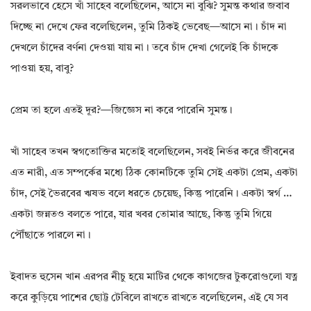
সরলভাবে হেসে খাঁ সাহেব বলেছিলেন, আসে না বুঝি? সুমন্ত কথার জবাব
দিচ্ছে না দেখে ফের বলেছিলেন, তুমি ঠিকই ভেবেছ—আসে না। চাঁদ না
দেখলে চাঁদের বর্ণনা দেওয়া যায় না। তবে চাঁদ দেখা গেলেই কি চাঁদকে
পাওয়া হয়, বাবু?
প্রেম তা হলে এতই দূর?—জিজ্ঞেস না করে পারেনি সুমন্ত।
খাঁ সাহেব তখন স্বগতোক্তির মতোই বলেছিলেন, সবই নির্ভর করে জীবনের
এত নারী, এত সম্পর্কের মধ্যে ঠিক কোনটিকে তুমি সেই একটা প্রেম, একটা
চাঁদ, সেই ভৈরবের ঋষভ বলে ধরতে চেয়েছ, কিন্তু পারেনি। একটা স্বর্গ …
একটা জন্নতও বলতে পারে, যার খবর তোমার আছে, কিন্তু তুমি গিয়ে
পৌঁছাতে পারলে না।
ইবাদত হুসেন খান এরপর নীচু হয়ে মাটির থেকে কাগজের টুকরোগুলো যত্ন
করে কুড়িয়ে পাশের ছোট্ট টেবিলে রাখতে রাখতে বলেছিলেন, এই যে সব