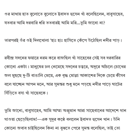
ওর মাথায় হাত বুলোতে বুলোতে ইবাদত হুসেন খাঁ বলেছিলেন, বাবুসাহেব,
যতবার আমি দরবারি ধরি ততবারই আমি মরি…তুমি জানো না?
তারপরই ওঁর ওই দিলখোলা ‘হাঃ হাঃ হাসিতে কেঁপে উঠেছিল নদীর পাড়।
রবীন্দ্র সদনের ফয়ারে নরম করে বাজছিল খাঁ সাহেবের সেই সব দরবারির
কোনো একটা। মানুষের ঢল নেমেছে সদনের চত্বরে, অদূরে আঁচলে চোখের
জল মুছছে দু-টি বাঙালি মেয়ে, এক বৃদ্ধ মোল্লা আকাশের দিকে চেয়ে কীসব
বলে যাচ্ছেন আপন মনে, আর সুমন্তর শুধু মনে পড়ছে নদীর পাড়ে ঘাটের
সিঁড়িতে বসা খাঁ সাহেবকে।
তুমি জানো, বাবুসাহেব, আমি আম্মা অঞ্জুমান আরা সাহেবানের আদেশে গান
গাওয়া ছেড়েছিলাম!—এক সুদূর কণ্ঠে বললেন ইবাদত হুসেন খান। উনি
কোনো জবাব চাইছিলেন কিনা না বুঝতে পেরে সুমন্ত বলেছিল, তাই তো