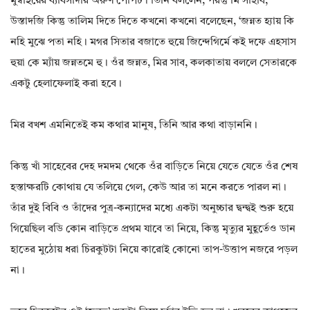
মুম্বাইয়ের ব্যাবসাদার অরুণ পোপট। তিনি বললেন, পরন্তু মি সাহাব,
উস্তাদজি কিন্তু তালিম দিতে দিতে কখনো কখনো বলেছেন, ‘জন্নত হ্যায় কি
নহি মুঝে পতা নহি। মগর সিতার বজাতে হুয়ে জিন্দেগির্মে কই দফে এহসাস
হুয়া কে ম্যাঁয় জন্নতমে হু। ওঁর জন্নত, মির সাব, কলকাতায় বললে সেতারকে
একটু হেলাফেলাই করা হবে।
মির বখশ এমনিতেই কম কথার মানুষ, তিনি আর কথা বাড়াননি।
কিন্তু খাঁ সাহেবের দেহ দমদম থেকে ওঁর বাড়িতে নিয়ে যেতে যেতে ওঁর শেষ
হস্তাক্ষরটি কোথায় যে তলিয়ে গেল, কেউ আর তা মনে করতে পারল না।
তাঁর দুই বিবি ও তাঁদের পুত্র-কন্যাদের মধ্যে একটা অনুচ্চার দ্বন্দ্বই শুরু হয়ে
গিয়েছিল বডি কোন বাড়িতে প্রথম যাবে তা নিয়ে, কিন্তু মৃত্যুর মুহূর্তেও ডান
হাতের মুঠোয় ধরা চিরকুটটা নিয়ে কারোই কোনো তাপ-উত্তাপ নজরে পড়ল
না।