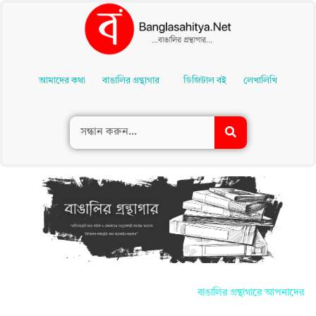
Skip
To
আমাদের কথা
বাঙালির গ্রন্থাগার
ডিজিটাল বই
লেখালিখি
Content
বাঙালির গ্রন্থাগারে আপনাদের সকলকে জা