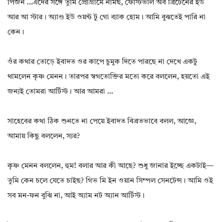
পিজন …এঁদের সঙ্গে তুমি প্রোগ্রামে নামছ, ফেস্টিভাল অব ব্রিটেনের ইউ
আর আ স্টার। অ্যাণ্ড ইউ ওয়ন্ট টু গো ব্যাক হোম। আমি বুঝতেই পারি না
কেন।
ওঁর কথার তোড়ে ইবাদত ওর কাপে চুমুক দিতে পারছে না দেখে একটু
থামলেন কৃষ্ণ মেনন। তারপর স্বগতোক্তির মতো করে বললেন, হয়তো এই
জন্যই তোমরা আর্টিস্ট। আর আমরা …
সাহেবের কথা ঠিক শুনতে না পেয়ে ইবাদত বিব্রতভাবে বলল, আজ্ঞে,
আমায় কিছু বললেন, স্যর?
কৃষ্ণ মেনন বললেন, হুম! বলার আর কী আছে? শুধু জানার ইচ্ছে একটাই—
তুমি কেন চলে যেতে চাইছ? গিভ মি ইন ওয়ান সিম্পল সেনটেন্স। আমি ওই
সব মন-ফন বুঝি না, আই অ্যাম নট অ্যান আর্টিস্ট।