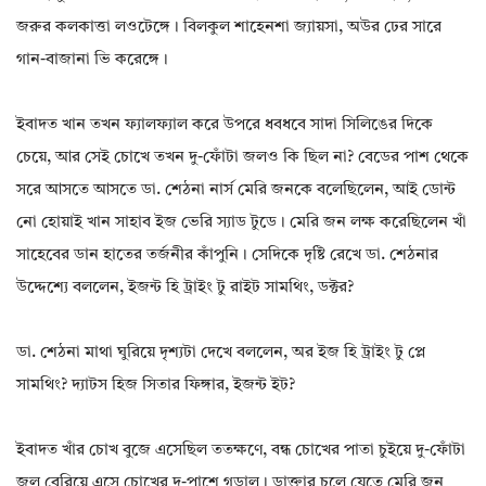
জরুর কলকাত্তা লওটেঙ্গে। বিলকুল শাহেনশা জ্যায়সা, অউর ঢের সারে
গান-বাজানা ভি করেঙ্গে।
ইবাদত খান তখন ফ্যালফ্যাল করে উপরে ধবধবে সাদা সিলিঙের দিকে
চেয়ে, আর সেই চোখে তখন দু-ফোঁটা জলও কি ছিল না? বেডের পাশ থেকে
সরে আসতে আসতে ডা. শেঠনা নার্স মেরি জনকে বলেছিলেন, আই ডোন্ট
নো হোয়াই খান সাহাব ইজ ভেরি স্যাড টুডে। মেরি জন লক্ষ করেছিলেন খাঁ
সাহেবের ডান হাতের তর্জনীর কাঁপুনি। সেদিকে দৃষ্টি রেখে ডা. শেঠনার
উদ্দেশ্যে বললেন, ইজন্ট হি ট্রাইং টু রাইট সামথিং, ডক্টর?
ডা. শেঠনা মাথা ঘুরিয়ে দৃশ্যটা দেখে বললেন, অর ইজ হি ট্রাইং টু প্লে
সামথিং? দ্যাটস হিজ সিতার ফিঙ্গার, ইজন্ট ইট?
ইবাদত খাঁর চোখ বুজে এসেছিল ততক্ষণে, বন্ধ চোখের পাতা চুইয়ে দু-ফোঁটা
জল বেরিয়ে এসে চোখের দু-পাশে গড়াল। ডাক্তার চলে যেতে মেরি জন