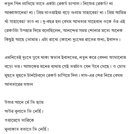
নতুন পিন লাগিয়ে তাতে একটা রেকর্ড চাপাল। নিজের রেকর্ড? না
আব্বাজানের? না। প্রিয় গাওয়াইয়া বড়ে গুলাম সাহাবের? না। প্রিয় আমির
খাঁ সাহাবের? তাও না। দু-বছর হল বেগম আখতার সাহেবান ওকে ওঁর এই
রেকর্ডটা উপহার দিয়ে বলেছিলেন, আনন্দের সময় শোনার মতো অনেক
কিছুই আছে তোমার। এটা রাখো কোনো দুঃখের রাতের জন্য, ইবাদত।
এমনিতেই দুঃখে ডুবে থাকা স্বভাব ইবাদতের, নতুন করে বেদনা জাগানোয়
বড়ো ভয়। আজকের মনের ব্যথায় সেই ভয়টাও যেন উবে গেছে। ও চোখ
মুছতে মুছতে টার্নটেবলে রেকর্ড চাপিয়ে দিল। দাগ-এর শের নিয়ে বেগম
আখতারের গজল
উজর আনে মেঁ ভি হ্যায়
অউর বুলাতে ভি নেহিঁ।
ওয়ায়েসে তারিকে
মুলাকাত বতাতে ভি নেহিঁ।