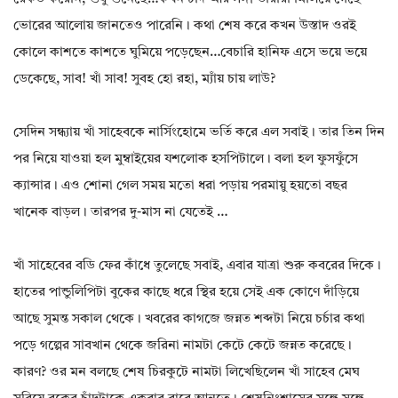
ভোরের আলোয় জানতেও পারেনি। কথা শেষ করে কখন উস্তাদ ওরই
কোলে কাশতে কাশতে ঘুমিয়ে পড়েছেন…বেচারি হানিফ এসে ভয়ে ভয়ে
ডেকেছে, সাব! খাঁ সাব! সুবহ হো রহা, ম্যাঁয় চায় লাউ?
সেদিন সন্ধ্যায় খাঁ সাহেবকে নার্সিংহোমে ভর্তি করে এল সবাই। তার তিন দিন
পর নিয়ে যাওয়া হল মুম্বাইয়ের যশলোক হসপিটালে। বলা হল ফুসফুঁসে
ক্যান্সার। এও শোনা গেল সময় মতো ধরা পড়ায় পরমায়ু হয়তো বছর
খানেক বাড়ল। তারপর দু-মাস না যেতেই …
খাঁ সাহেবের বডি ফের কাঁধে তুলেছে সবাই, এবার যাত্রা শুরু কবরের দিকে।
হাতের পান্ডুলিপিটা বুকের কাছে ধরে স্থির হয়ে সেই এক কোণে দাঁড়িয়ে
আছে সুমন্ত সকাল থেকে। খবরের কাগজে জন্নত শব্দটা নিয়ে চর্চার কথা
পড়ে গল্পের সাবখান থেকে জরিনা নামটা কেটে কেটে জন্নত করেছে।
কারণ? ওর মন বলছে শেষ চিরকুটে নামটা লিখেছিলেন খাঁ সাহেব মেঘ