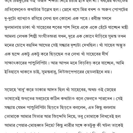
তবে চিরকুটের ওই ‘জন্নত’ শব্দটা নিয়ে চর্চার ইতি হল না। খবরের কাগজের
প্রতিবেদনেও কথাটার উল্লেখ হল। প্লেনে বসে মির বখশ ও অরুণ পোপটের
দু-দুটো ব্যাখ্যাও রসিয়ে লেখা হল কোনো এক পত্রে। রবীন্দ্র সদনে
ফুলমালায় ঢাকা খাঁ সাহেবের শবের পাশ দিয়ে একে একে হেঁটে যাচ্ছেন মন্ত্রী
আমলা লেখক শিল্পী সংগীতজ্ঞরা যখন, দূরে এক কোণে দাঁড়িয়ে সুমন্ত তখন
মনের চোখে বহুদিন আগের সেই সন্ধ্যার দৃশ্যটা দেখছিল। খাঁ সাহেব অদ্ভুত
এক ছন্দে একটু একটু করে ছিড়ছেন ওর লেখা খাঁ সাহেবের দীর্ঘ
সাক্ষাৎকারের পান্ডুলিপিটা। আর আপন মনে বিড়বিড় করে যাচ্ছেন, আমি
ইতিহাসে থাকতে চাই, সুমন্তবাবু, নিউজপেপারের হেডলাইনে নয়।
সস্নেহে ‘বাবু’ করে ডাকার আদত ছিল খাঁ সাহেবের, অথচ ওই স্নেহের
ভাষাতেই জগতের সবচেয়ে কঠিন কথাটাও বলে ফেলতে পারতেন। সেই
সন্ধ্যায় যেমন পান্ডুলিপিটা ছিড়তে ছিড়তে বললেন, এত কিছু বললাম
তোমাকে আমার সিতার আর জিন্দেগি নিয়ে, তবু তোমাকে লিখতেই হল
আমার পেয়ার-মোহব্বত নিয়ে? কিছু নারীর সঙ্গে কতটুকু কী ঘটল তাকেই