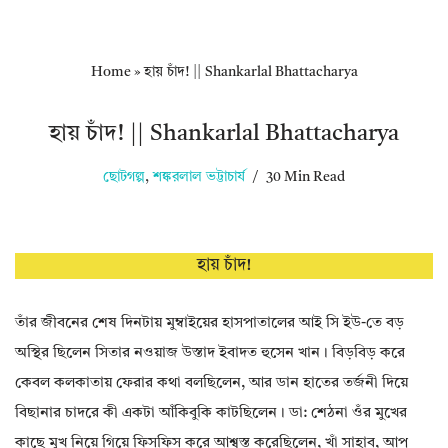
Home
»
হায় চাঁদ! || Shankarlal Bhattacharya
হায় চাঁদ! || Shankarlal Bhattacharya
ছোটগল্প
,
শঙ্করলাল ভট্টাচার্য
30 Min Read
হায় চাঁদ!
তাঁর জীবনের শেষ দিনটায় মুম্বাইয়ের হাসপাতালের আই সি ইউ-তে বড়
অস্থির ছিলেন সিতার নওয়াজ উস্তাদ ইবাদত হুসেন খান। বিড়বিড় করে
কেবল কলকাতায় ফেরার কথা বলছিলেন, আর ডান হাতের তর্জনী দিয়ে
বিছানার চাদরে কী একটা আঁকিবুকি কাটছিলেন। ডা: শেঠনা ওঁর মুখের
কাছে মুখ নিয়ে গিয়ে ফিসফিস করে আশ্বস্ত করেছিলেন, খাঁ সাহাব, আপ