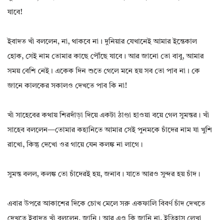
যাবে!
ইবাদত খাঁ বললেন, না, থাকবে না। দুনিয়ার যেখানেই আমার ইন্তেকাল
হোক, সেই নাম তোমার কাছে পৌঁছে যাবে। আর জানো তো বাবু, আমার
সময় বেশি নেই। একেক দিন শুতে গেলে মনে হয় সব তো পাব না। কে
জানে কালকের সকালও দেখতে পাব কি না!
খাঁ সাহেবের কথায় শিরদাঁড়া দিয়ে একটা ঠাণ্ডা হাওয়া বয়ে গেল সুমন্তর। খাঁ
সাহেব বললেন—তোমার কহানিতে আমার সেই পুনমকে চাঁদের নাম যা খুশি
রাখো, কিন্তু দেখো ওর গায়ে যেন কলঙ্ক না লাগে।
সুমন্ত বলল, কলঙ্ক তো চাঁদেরই হয়, জনাব। যাতে আরও সুন্দর হয় চাঁদ।
এবার উপরে আকাশের দিকে চোখ মেলে সরু একফালি বিবর্ণ চাঁদ দেখতে
দেখতে ইবাদত খাঁ বললেন, জানি। আর এও কি জানি না, ইতিহাস লেখা