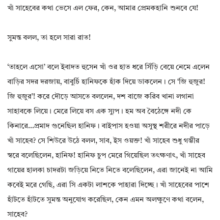
খাঁ সাহেবের কথা ভেসে এল ফের, কেন, আমার প্রেমকহানি শুনবে যে!
সুমন্ত বলল, তা হলে সারা রাত!
‘তাহলে এসো’ বলে ইবাদত হুসেন খাঁ ওর হাত ধরে সিঁড়ি বেয়ে নেমে এলেন
বাড়ির সদর দরজায়, বাবুর্চি হানিফকে হাঁক দিয়ে ডাকলেন। সে ‘জি হুজুর!
জি হুজুর’! করে দৌড়ে আসতে বললেন, দশ বাজে করিব খানা লগানা
সাহাবকে লিয়ে। মেরে লিয়ে বস এক স্যুপ। হম অব বৈঠেঙ্গে নদী কে
কিনারে…প্রমাদ গুনেছিল হানিফ। বাইপাস হওয়া অসুস্থ শরীরে নদীর পাড়ে
খাঁ সাহেব? সে শিউরে উঠে বলল, সাব, ইস ওয়ক্ত! খাঁ সাহেব শুধু গম্ভীর
স্বরে বলেছিলেন, হানিফ! হানিফ চুপ মেরে গিয়েছিল তৎক্ষণাৎ, খাঁ সাহেব
গায়ের হালকা চাদরটা জড়িয়ে নিতে নিতে বলেছিলেন, এরা জানেই না আমি
কবেই মরে গেছি, এরা সি একটা লাশকে পাহারা দিচ্ছে। খাঁ সাহেবের পাশে
হাঁটতে হাঁটতে সুমন্ত অনুযোগ করেছিল, কেন এমন অলক্ষুণে কথা বলেন,
সাহেব?