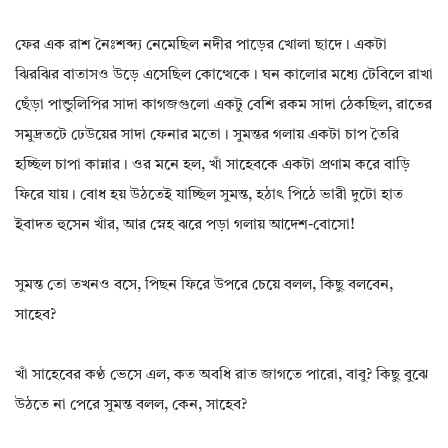
ফের এক রাশ নৈঃশব্দ্য নেমেছিল নদীর পাড়ের খোলা ছাদে। একটা
ঝিরঝির বাতাসও উড়ে এসেছিল কোত্থেকে। ঘন কালোর মধ্যে টেবিলে রাখা
ছেঁড়া পান্ডুলিপির সাদা কাগজগুলো একটু বেশি রকম সাদা ঠেকছিল, রাতের
সমুদ্রতটে ঢেউয়ের সাদা ফেনার মতো। সুমন্তর গলায় একটা চাপ তৈরি
হচ্ছিল চাপা কান্নার। ওর মনে হল, খাঁ সাহেবকে একটা প্রণাম করে বাড়ি
ফিরে যায়। বোধ হয় উঠতেই যাচ্ছিল সুমন্ত, হঠাৎ পিঠে ভারী দুটো হাত
ইবাদত হুসেন খাঁর, আর স্নেহ ঝরে পড়া গলায় আদেশ-বোসো!
সুমন্ত তো তখনও বসে, পিছন ফিরে উপরে চেয়ে বলল, কিছু বলবেন,
সাহেব?
খাঁ সাহেবের কণ্ঠ ভেসে এল, কত অবধি রাত জাগতে পারো, বাবু? কিছু বুঝে
উঠতে না পেরে সুমন্ত বলল, কেন, সাহেব?