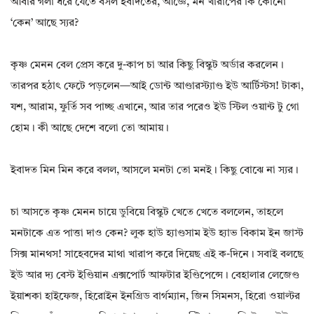
আবার গলা ধরে যেতে বসল ইবাদতের, আজ্ঞে, মন খারাপের কি কোনো
‘কেন’ আছে স্যর?
কৃষ্ণ মেনন বেল প্রেস করে দু-কাপ চা আর কিছু বিস্কুট অর্ডার করলেন।
তারপর হঠাৎ ফেটে পড়লেন—আই ডোন্ট আণ্ডারস্ট্যাণ্ড ইউ আর্টিস্টস! টাকা,
যশ, আরাম, ফুর্তি সব পাচ্ছ এখানে, আর তার পরেও ইউ স্টিল ওয়ান্ট টু গো
হোম। কী আছে দেশে বলো তো আমায়।
ইবাদত মিন মিন করে বলল, আসলে মনটা তো মনই। কিছু বোঝে না স্যর।
চা আসতে কৃষ্ণ মেনন চায়ে ডুবিয়ে বিস্কুট খেতে খেতে বললেন, তাহলে
মনটাকে এত পাত্তা দাও কেন? লুক হাউ হ্যাণ্ডসাম ইউ হ্যাভ বিকাম ইন জাস্ট
সিক্স মানথস! সাহেবদের মাথা খারাপ করে দিয়েছ এই ক-দিনে। সবাই বলছে
ইউ আর দ্য বেস্ট ইণ্ডিয়ান এক্সপোর্ট আফটার ইণ্ডিপেন্সে। বেহালার লেজেণ্ড
ইয়াশকা হাইফেজ, হিরোইন ইনগ্রিড বার্গম্যান, জিন সিমনস, হিরো ওয়াল্টর