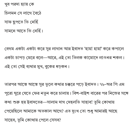
খুব পরদা হ্যায় কে
চিলমন সে লাগে বৈঠে
সাফ ছুপতে ভি নেহিঁ
সামনে আতে ভি নেহিঁ।
বেগম একটা একটা করে সুর লাগান আর ইবাদত ‘হায়! হায়!’ করে কপালে
একটা চাপড় মেরে বলে—আরে, এই তো তিলক কামোদে লাওনর শকল।
এই তো সেই ব্যথার মুখ, বুকের ধড়কন।
তারপর আস্তে আস্তে সুর ভুলে কথার চক্করে পড়ে ইবাদত। ৭৮-অর পি এম
পুরো ঘুরে যেতে ফের নতুন করে চালায়। বিশ-বাইশ বারের পর নিজের সঙ্গে
কথা শুরু হয় ইবাদতের—সালাম দাগ দেহলভি সাহাব! তুমি কোথায়
পেয়েছিলে আমাকে অতকাল আগে? এত দুঃখ তো শুধু আমারই আছে
সাহেব, তুমি কোথায় পেলে সেসব?