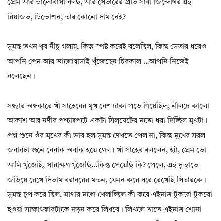
প্রেম আর ভালোবাসা বলছ, আর সেতারের প্রতি সারা জিন্দেগির এই
রিয়াজত, ডিভোশন, তার কোনো দাম নেই?
সুমন্ত তখন খুব নীচু গলায়, কিন্তু স্পষ্ট করেই বলেছিল, কিন্তু সেতার ধরেও
আপনি প্রেম আর ভালোবাসাই খুঁজেছেন চিরকাল …আপনি নিজেই
বলেছেন।
সন্ধ্যার অন্ধকারে খাঁ সাহেবের মুখ বেশ ঢাকা পড়ে গিয়েছিল, নীলচে কালো
আকাশ আর নদীর পশ্চাদপটে একটা সিলুয়েটের মতো ধরা দিচ্ছিল মুখটা।
প্রশ্ন শুনে ওঁর মুখের কী ভাব হল সুমন্ত দেখতে পেল না, কিন্তু মুখের সরল
জবাবটা শুনে বেবাক অবাক হয়ে গেল। খাঁ সাহেব বললেন, হ্যাঁ, প্রেম তো
আমি খুঁজেছি, সারাক্ষণ খুঁজেছি…কিন্তু পেয়েছি কি? পেলে, এই দু-হাতে
জড়িয়ে রেখে দিতাম বরাবরের মতন, যেমন করে ধরে রেখেছি সিতারকে।
সুমন্ত চুপ করে ছিল, মাথার মধ্যে খেলাচ্ছিল কী করে এইমাত্র টুকরো টুকরো
হওয়া সাক্ষাৎকারটাকে নতুন করে লিখবে। লিখলে তাতে এইমাত্র শোনা