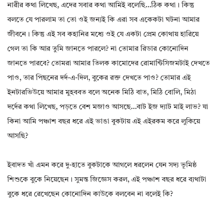
নারীর কথা লিখেছ, এদের সবার কথা আমিই বলেছি…ঠিক কথা। কিন্তু
বলতে যে পারলাম তা তো ওই জন্যই কি এরা সব একেকটা ঘটনা আমার
জীবনে। কিন্তু এই সব কহানির মধ্যে ওই যে একটা প্রেম কোথায় হারিয়ে
গেল তা কি আর তুমি জানতে পারলে? না তোমার রিডার কোনোদিন
জানতে পারবে? তোমরা আমার তিলক কামোদের রোমান্টিসিজমটাই দেখতে
পাও, তার পিছনের দর্দ-এ-দিল, বুকের রক্ত দেখতে পাও? তোমার এই
ইনটারভিউয়ে আমার মুহববত বলে অনেক মিঠি বাত, মিঠি বোলি, মিঠা
দর্দের কথা লিখেছ, পড়তে বেশ মজাও আসছে…বাট ইজ দ্যাট মাই লাভ? যা
কিনা আমি পঞ্চাশ বছর ধরে এই ভাঙা বুকটায় এই এইরকম করে লুকিয়ে
আসছি?
ইবাদত খাঁ এমন করে দু-হাতে বুকটাকে আগলে ধরলেন যেন সদ্য ভূমিষ্ঠ
শিশুকে বুকে নিয়েছেন। সুমন্ত জিজ্ঞেস করল, এই পঞ্চাশ বছর ধরে ব্যথাটা
বুকে ধরে রেখেছেন কোনোদিন কাউকে বলবেন না বলেই কি?