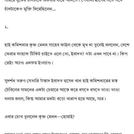
সরিয়ে বুকের চাঁদটাকে একবার বারে আনতে। শেষনিঃশ্বাসের সঙ্গে সঙ্গে
চাঁদটাকেও মুক্তি দিয়েছিলেন…
২.
হাই কমিশনার কৃষ্ণ মেনন সাহেব ফাইল থেকে মুখ না তুলেই বললেন, দেশে
ফেরার জাহাজ টিকিট চাইতে এলে তো, ইবাদত? ওটা এখন পাবে না। কিপ
প্লেইং অ্যাণ্ড এনজয় ইংল্যাণ্ড।
সুদর্শন তরুণ সেতারি উস্তাদ ইবাদত হুসেন খান হাই কমিশনারের মস্ত
টেবিলের সামনের একটা চেয়ারে আস্তে করে বসতে বসতে ভাঙা ভাঙা
গলায় বলল, কিন্তু আমার মনটা বড়ো খারাপ হয়ে আছে, স্যর।
এবার চোখ তুললেন কৃষ্ণ মেনন—হোয়াই?