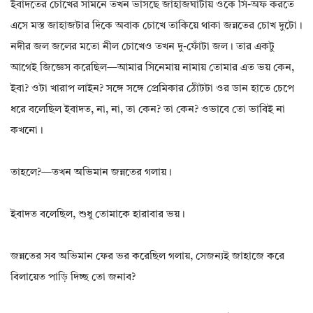
ইবাদতের চোখের সামনে তখন ভাসছে জাহাজঘাটায় ওকে সি-অফ করতে
এসে মস্ত জাহাজটার দিকে অবাক চোখে তাকিয়ে থাকা জন্নতের চোখ দুটো।
নদীর জল জলের মতো নীল চোখেও তখন দু-ফোঁটা জল। তার একটু
আগেই জিজ্ঞেস করেছিল—আমার সিনেমায় নামায় তোমার এত ভয় কেন,
ইবা? ওটা খারাপ লাইন? সঙ্গে সঙ্গে প্রেমিকার ঠোঁটটা ওর ডান হাতে চেপে
ধরে বলেছিল ইবাদত, না, না, তা কেন? তা কেন? ওভাবে তো ভাবিই না
কখনো।
তাহলে?—তখন অভিমান জন্নতের গলায়।
ইবাদত বলেছিল, শুধু তোমাকে হারাবার ভয়।
জন্নতের সব অভিমান ফের ভর করেছিল গলায়, সেজন্যই জাহাজে করে
বিলায়েত পাড়ি দিচ্ছ তো জনাব?