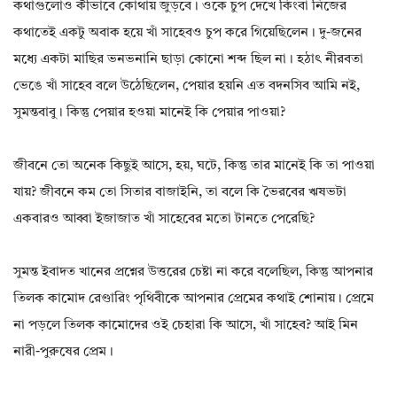
কথাগুলোও কীভাবে কোথায় জুড়বে। ওকে চুপ দেখে কিংবা নিজের
কথাতেই একটু অবাক হয়ে খাঁ সাহেবও চুপ করে গিয়েছিলেন। দু-জনের
মধ্যে একটা মাছির ভনভনানি ছাড়া কোনো শব্দ ছিল না। হঠাৎ নীরবতা
ভেঙে খাঁ সাহেব বলে উঠেছিলেন, পেয়ার হয়নি এত বদনসিব আমি নই,
সুমন্তবাবু। কিন্তু পেয়ার হওয়া মানেই কি পেয়ার পাওয়া?
জীবনে তো অনেক কিছুই আসে, হয়, ঘটে, কিন্তু তার মানেই কি তা পাওয়া
যায়? জীবনে কম তো সিতার বাজাইনি, তা বলে কি ভৈরবের ঋষভটা
একবারও আব্বা ইজাজাত খাঁ সাহেবের মতো টানতে পেরেছি?
সুমন্ত ইবাদত খানের প্রশ্নের উত্তরের চেষ্টা না করে বলেছিল, কিন্তু আপনার
তিলক কামোদ রেণ্ডারিং পৃথিবীকে আপনার প্রেমের কথাই শোনায়। প্রেমে
না পড়লে তিলক কামোদের ওই চেহারা কি আসে, খাঁ সাহেব? আই মিন
নারী-পুরুষের প্রেম।