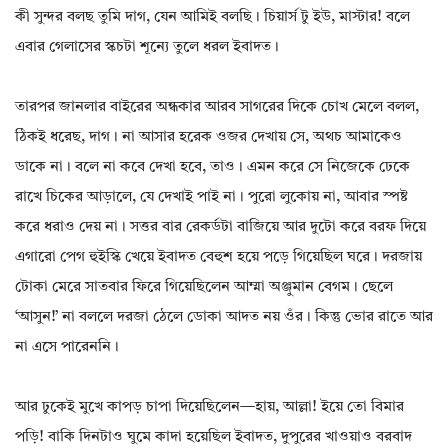
কী সুন্দর বলছ তুমি দাগ, যেন আমিই বলছি। চিয়ার্স টু ইউ, মাস্টার! বলে
এবার গেলাসের স্কচটা শূন্যে তুলে ধরল ইবাদত।
তারপর জানলার বাইরের অন্ধকার আরব সাগরের দিকে চোখ মেলে বলল,
ঠিকই ধরেছ, দাগ। না আসার হরেক ওজর দেখায় সে, অথচ আমাকেও
ডাকে না। বলে না কবে দেখা হবে, তাও। এমন করে সে নিজেকে ঢেকে
রাখে চিকের আড়ালে, যে দেখাই পাই না। পুরো লুকোয় না, আবার স্পষ্ট
করে ধরাও দেয় না। সত্তর বার রেকর্ডটা বাজিয়ে আর দুটো করে বরফ দিয়ে
এগারো পেগ হুইস্কি খেয়ে ইবাদত বেহুশ হয়ে পড়ে গিয়েছিল ঘরে। দরজায়
টোকা মেরে সাতবার ফিরে গিয়েছিলেন আম্মা অঞ্জুমান বেগম। ছেলে
‘আসুন!’ না বললে দরজা ঠেলে ডোকা আদত নয় ওঁর। কিন্তু ভোর রাতে আর
না এসে পারেননি।
আর ঢুকেই মুখে কাপড় চাপা দিয়েছিলেন—হায়, আল্লা! ইয়ে তো বিমার
পড়ি! বাকি দিনটাও ঘুমে কাদা হয়েছিল ইবাদত, দুপুরের খাওয়াও বরবাদ