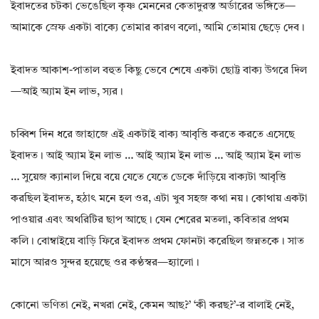
ইবাদতের চটকা ভেঙেছিল কৃষ্ণ মেননের কেতাদুরস্ত অর্ডারের ভঙ্গিতে—
আমাকে স্রেফ একটা বাক্যে তোমার কারণ বলো, আমি তোমায় ছেড়ে দেব।
ইবাদত আকাশ-পাতাল বহুত কিছু ভেবে শেষে একটা ছোট্ট বাক্য উগরে দিল
—আই অ্যাম ইন লাভ, স্যর।
চব্বিশ দিন ধরে জাহাজে এই একটাই বাক্য আবৃত্তি করতে করতে এসেছে
ইবাদত। আই অ্যাম ইন লাভ … আই অ্যাম ইন লাভ … আই অ্যাম ইন লাভ
… সুয়েজ ক্যানাল দিয়ে বয়ে যেতে যেতে ডেকে দাঁড়িয়ে বাক্যটা আবৃত্তি
করছিল ইবাদত, হঠাৎ মনে হল ওর, এটা খুব সহজ কথা নয়। কোথায় একটা
পাওয়ার এবং অথরিটির ছাপ আছে। যেন শেরের মতলা, কবিতার প্রথম
কলি। বোম্বাইয়ে বাড়ি ফিরে ইবাদত প্রথম ফোনটা করেছিল জন্নতকে। সাত
মাসে আরও সুন্দর হয়েছে ওর কণ্ঠস্বর—হ্যালো।
কোনো ভণিতা নেই, নখরা নেই, কেমন আছ?’ ‘কী করছ?’-র বালাই নেই,