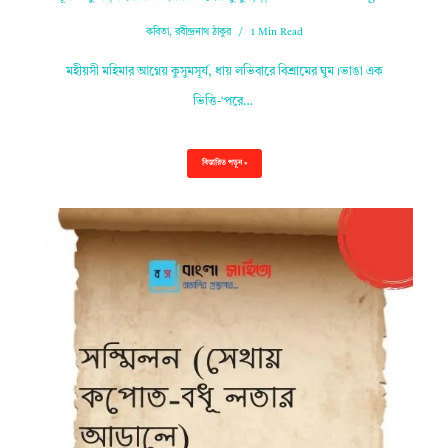
কবিতা
,
রবীন্দ্রনাথ ঠাকুর
1 Min Read
মহীয়সী মহিমার আগ্নেয় কুসুমসূর্য, ধায় লভিবারে বিশ্রামের ঘুম।ভাঙা এক
ভিত্তি-‘পরে…
বিস্তারিত পড়ুন »