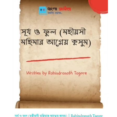
সূর্য ও ফুল (মহীয়সী মহিমার আগ্নেয় কুসুম) || Rabindranath Tagore