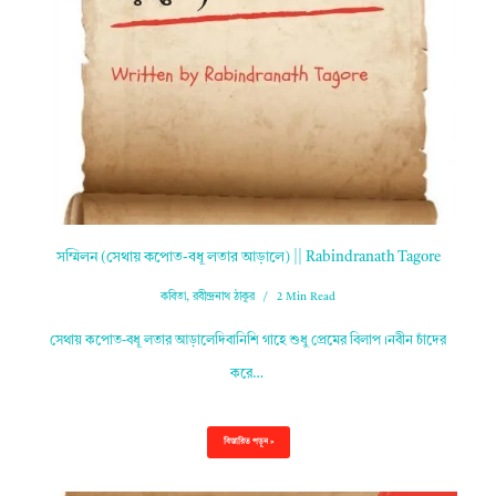
সম্মিলন (সেথায় কপোত-বধূ লতার আড়ালে) || Rabindranath Tagore
কবিতা
,
রবীন্দ্রনাথ ঠাকুর
2 Min Read
সেথায় কপোত-বধূ লতার আড়ালেদিবানিশি গাহে শুধু প্রেমের বিলাপ।নবীন চাঁদের
করে…
বিস্তারিত পড়ুন »