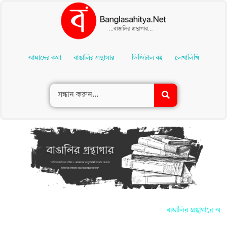
Skip
To
আমাদের কথা
বাঙালির গ্রন্থাগার
ডিজিটাল বই
লেখালিখি
Content
বাঙালির গ্রন্থাগারে আপন