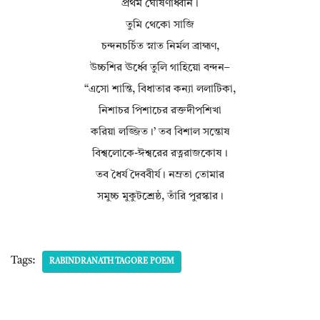
প্রথম ঘোষণাধ্বনি।
তুমি থেকো সাজি
চন্দনচর্চিত স্নাত নির্মল ব্রাহ্মণ,
উচ্চশির ঊর্ধ্বে তুলি গাহিয়ো বন্দন–
“এসো শান্তি, বিধাতার কন্যা ললাটিকা,
নিশাচর পিশাচের রক্তদীপশিখা
করিয়া লজ্জিত।’ তব বিশাল সন্তোষ
বিশ্বলোকে-ঈশ্বরের রত্নরাজকোষ।
তব ধৈর্য দৈববীর্য। নম্রতা তোমার
সমুচ্চ মুকুটশ্রেষ্ঠ, তাঁরি পুরস্কার।
Tags:
RABINDRANATH TAGORE POEM