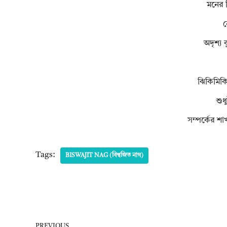
মনের 
ন
অদৃশ্য 
ঝিকিমিকি
শুধ
সম্পর্কের শা
Tags:
BISWAJIT NAG (বিশ্বজিত নাগ)
PREVIOUS