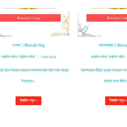
সংযম || Biswajit Nag
আনন্দধারা || Biswa
আধুনিক কবিতা
,
আধুনিক সাহিত্য
1 Min Read
আধুনিক কবিতা
,
আধুনিক সাহিত্য
ে চলে নিরন্তর সময়ের পালাবদলঅহং ইর্ষা সর্বত্র স্বপ্নের
আনন্দধারা বহিছে ভুবনে আকাশে ব
উত্তরণের…
মায়ের আসা ইঙ্গ
বিস্তারিত পড়ুন »
বিস্তারিত পড়ুন »