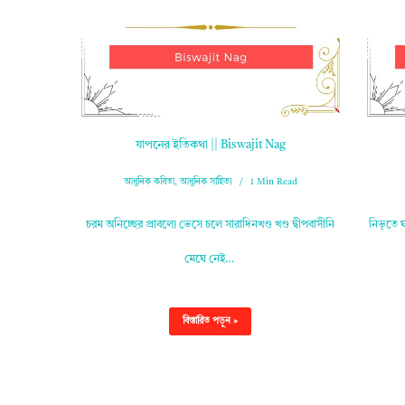
যাপনের ইতিকথা || Biswajit Nag
আধুনিক কবিতা
,
আধুনিক সাহিত্য
1 Min Read
চরম অনিচ্ছের প্রাবল্যে ভেসে চলে সারাদিনখণ্ড খণ্ড দ্বীপবাসীনি
নিভৃতে ঘট
মেঘে নেই…
বিস্তারিত পড়ুন »