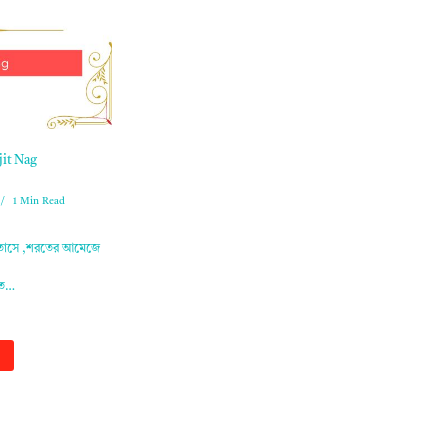
jit Nag
1 Min Read
াতাসে ,শরতের আমেজে
িতে…