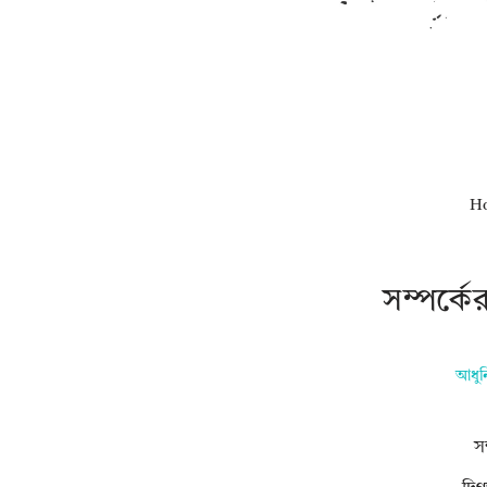
H
সম্পর্ক
আধুন
স