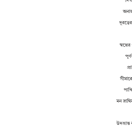
দিগ
অনায
দূরত্ব
স্বপ্নে
পূর্
প্র
সীমারে
পাখ
মন দ্রাঘ
উদভ্রান