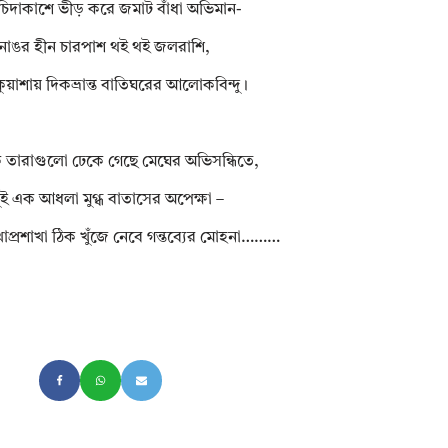
চিদাকাশে ভীড় করে জমাট বাঁধা অভিমান-
োঙর হীন চারপাশ থই থই জলরাশি,
কুয়াশায় দিকভ্রান্ত বাতিঘরের আলোকবিন্দু।
 তারাগুলো ঢেকে গেছে মেঘের অভিসন্ধিতে,
ুই এক আধলা মুগ্ধ বাতাসের অপেক্ষা –
খাপ্রশাখা ঠিক খুঁজে নেবে গন্তব্যের মোহনা………