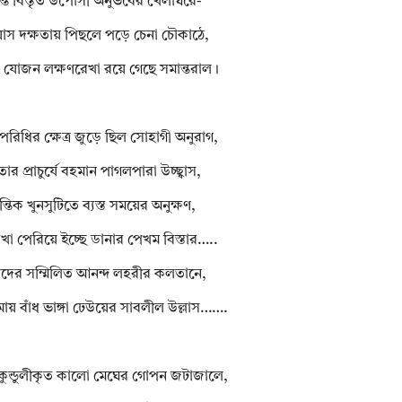
ন্ত বিস্তৃত উপোসী অনুভবের খেলাঘরে-
়াস দক্ষতায় পিছলে পড়ে চেনা চৌকাঠে,
ের যোজন লক্ষণরেখা রয়ে গেছে সমান্তরাল।
র পরিধির ক্ষেত্র জুড়ে ছিল সোহাগী অনুরাগ,
ণতার প্রাচুর্যে বহমান পাগলপারা উচ্ছ্বাস,
ান্তিক খুনসুটিতে ব্যস্ত সময়ের অনুক্ষণ,
খা পেরিয়ে ইচ্ছে ডানার পেখম বিস্তার…..
িদের সম্মিলিত আনন্দ লহরীর কলতানে,
িমায় বাঁধ ভাঙ্গা ঢেউয়ের সাবলীল উল্লাস…….
্ত কুন্ডুলীকৃত কালো মেঘের গোপন জটাজালে,