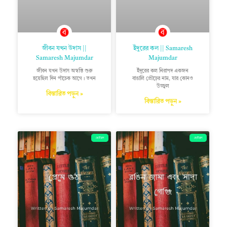
জীবন যখন উদাস ||
ইঁদুরের কল || Samaresh
Samaresh Majumdar
Majumdar
জীবন যখন উদাস অস্বস্তি শুরু
ইঁদুরের কল নিরাপদ একজন
হয়েছিল দিন পাঁচেক আগে। তখন
বাঙালি প্রৌঢ়ের নাম, যার কোনও
উজ্জ্বল
বিস্তারিত পড়ুন »
বিস্তারিত পড়ুন »
ছোটগল্প
ছোটগল্প