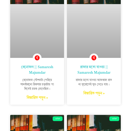
বেনোজল || Samaresh
রাজার মতো যাওয়া ||
Majumdar
Samaresh Majumdar
বেনোজল স্টেশনটা পেরিয়ে
রাজার মতো যাওয়া আজকাল রাত
শানবাঁধানো রিকশার চত্বরটায় পা
না ফুরোতেই ঘুম ভেঙে যায়।
দিতেই চমক লেগেছিল।
বিস্তারিত পড়ুন »
বিস্তারিত পড়ুন »
ছোটগল্প
ছোটগল্প