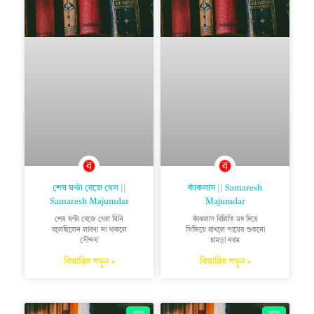
শেষ ঘণ্টা বেজে গেল ||
কাঁকলাস || Samaresh
Samaresh Majumdar
Majumdar
শেষ ঘণ্টা বেজে গেল যিনি
কাঁকলাস বিলিতি মদ দিয়ে
বলেছিলেন লাবণ্য না থাকলে
ভিজিয়ে রাখলে পায়ের শুকনো
সৌন্দর্য
চামড়া নরম
বিস্তারিত পড়ুন »
বিস্তারিত পড়ুন »
ছোটগল্প
ছোটগল্প