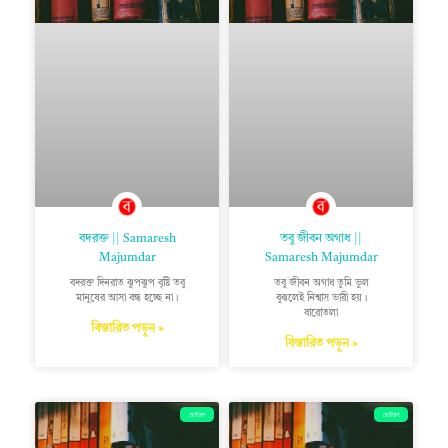
বদরক্ত || Samaresh
তবু জীবন অগাধ ||
Majumdar
Samaresh Majumdar
বদরক্ত দিনরাত ঝুপঝুপ বৃষ্টি তবু
তবু জীবন অগাধ তুমি ভুল
মানুষের আসা বন্ধ হচ্ছে না।
বুঝলেই নিশ্বাস ভারী হয়।
বারোতলা
বিস্তারিত পড়ুন »
বিস্তারিত পড়ুন »
ছোটগল্প
ছোটগল্প