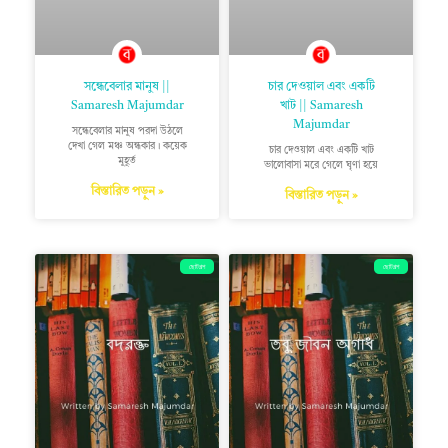
সন্ধেবেলার মানুষ ||
চার দেওয়াল এবং একটি
Samaresh Majumdar
খাট || Samaresh
Majumdar
সন্ধেবেলার মানুষ পরদা উঠলে
দেখা গেল মঞ্চ অন্ধকার। কয়েক
চার দেওয়াল এবং একটি খাট
মুহূর্ত
ভালোবাসা মরে গেলে ঘৃণা হয়ে
বিস্তারিত পড়ুন »
বিস্তারিত পড়ুন »
ছোটগল্প
ছোটগল্প