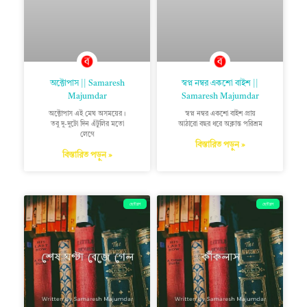
অক্টোপাস || Samaresh
স্বপ্ন নম্বর একশো বাইশ ||
Majumdar
Samaresh Majumdar
অক্টোপাস এই মেঘ অসময়ের।
স্বপ্ন নম্বর একশো বাইশ প্রায়
তবু দু-দুটো দিন এঁটুলির মতো
আঠারো বছর ধরে অক্লান্ত পরিশ্রম
লেগে
বিস্তারিত পড়ুন »
বিস্তারিত পড়ুন »
ছোটগল্প
ছোটগল্প