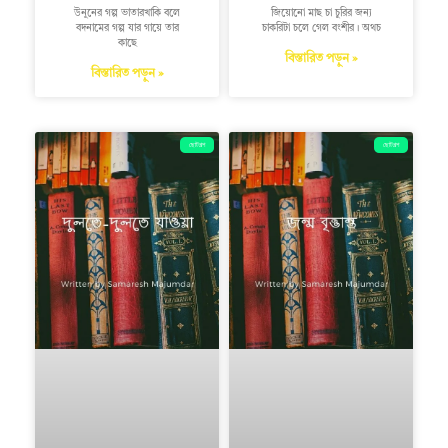
উনুনের গল্প ভাতারখাকি বলে
জিয়োনো মাছ চা চুরির জন্য
বদনামের গল্প যার গায়ে তার
চাকরিটা চলে গেল বংশীর। অথচ
কাছে
বিস্তারিত পড়ুন »
বিস্তারিত পড়ুন »
ছোটগল্প
ছোটগল্প