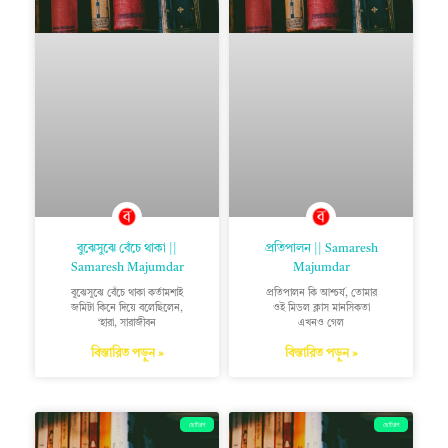
বুঝেসুঝে বেঁচে থাকা ||
প্রতিপালন || Samaresh
Samaresh Majumdar
Majumdar
বুঝেসুঝে বেঁচে থাকা কর্তামশাই
প্রতিপালন কি আশ্চর্য, তোমার
জমিটা কিনে দিয়ে বলেছিলেন,
ওই মিডল ক্লাস মানসিকতা
‘হারা, সারাজীবন
এখনও গেল
বিস্তারিত পড়ুন »
বিস্তারিত পড়ুন »
ছোটগল্প
ছোটগল্প