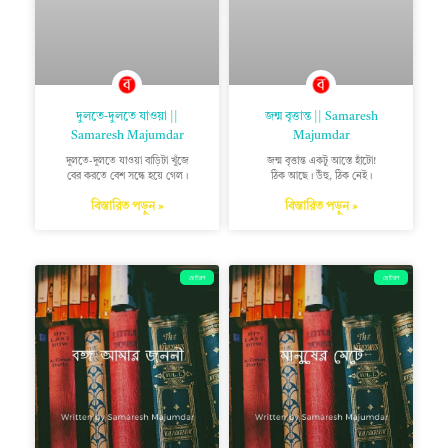
দুলতে-দুলতে যাওয়া ||
জন্ম বৃত্তান্ত || Samaresh
Samaresh Majumdar
Majumdar
দুলতে-দুলতে যাওয়া বাড়িটা খুঁজে
জন্ম বৃত্তান্ত একটু আস্তে হাঁটো!
বের করতে বেশ সন্ধে হয়ে গেল।
ঠিক আছে। উঁহু, ঠিক নেই।
বিস্তারিত পড়ুন »
বিস্তারিত পড়ুন »
ছোটগল্প
ছোটগল্প