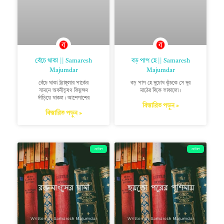
বেঁচে থাকা || Samaresh
বড় পাপ হে || Samaresh
Majumdar
Majumdar
বেঁচে থাকা ট্র্যাঙ্গুলার পার্কের
বড় পাপ হে দুচোখ কুঁচকে সে দূর
সামনে অবনীভূষণ কিছুক্ষণ
মাঠের দিকে তাকালো।
দাঁড়িয়ে থাকল। আশেপাশের
বিস্তারিত পড়ুন »
বিস্তারিত পড়ুন »
ছোটগল্প
ছোটগল্প