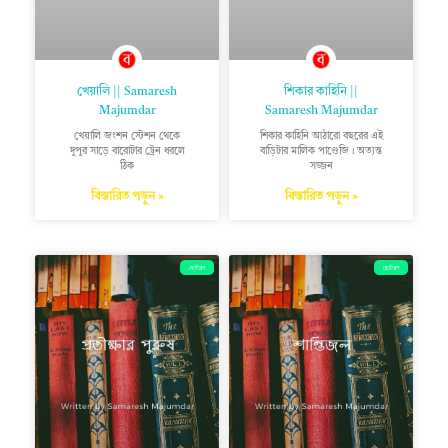
খেয়ালি || Samaresh
শিকার কাহিনি ||
Majumdar
Samaresh Majumdar
খেয়ালি জংশন স্টেশন থেকে
শিকার কাহিনি আঠারো বছরের এই
দুপুর সাড়ে বারোটার ট্রেন ধরলে
বাড়িটার মালিক পাণ্ডেজি। অত্যন্ত
ঠিক
সজ্জন
বিস্তারিত পড়ুন »
বিস্তারিত পড়ুন »
ছোটগল্প
ছোটগল্প