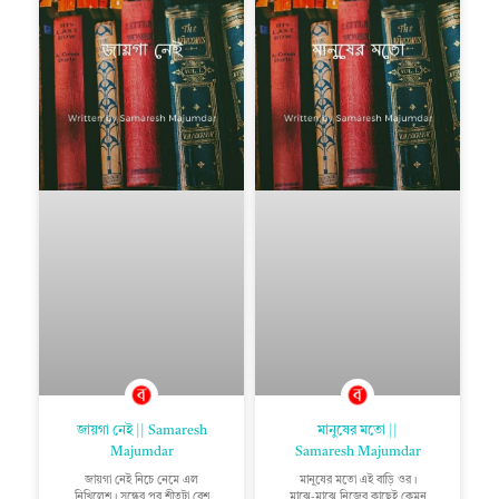
জায়গা নেই || Samaresh
মানুষের মতো ||
Majumdar
Samaresh Majumdar
জায়গা নেই নিচে নেমে এল
মানুষের মতো এই বাড়ি ওর।
নিখিলেশ। সন্ধের পর শীতটা বেশ
মাঝে-মাঝে নিজের কাছেই কেমন