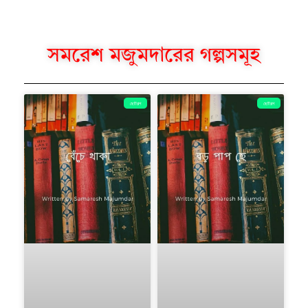
সমরেশ মজুমদারের গল্পসমূহ
ছোটগল্প
ছোটগল্প