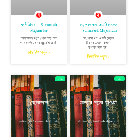
কাঠঠোকরা || Samaresh
চর, শহর এবং একটি বেকুফ
Majumdar
|| Samaresh Majumdar
কাঠঠোকরা দপ্তর থেকে ইস্যু করা
চর, শহর এবং একটি বেকুফ
পাশ দেখিয়ে শেষ মুহূর্তেও একটা
দিনরাত এখানে হাওয়া
উথালপাথাল হয়।
বিস্তারিত পড়ুন »
বিস্তারিত পড়ুন »
ছোটগল্প
ছোটগল্প