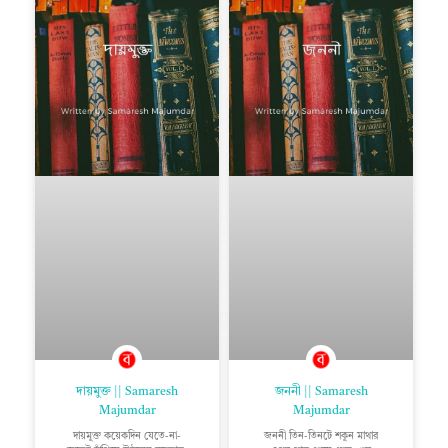
দায়মুক্ত || Samaresh
জননী || Samaresh
Majumdar
Majumdar
দায়মুক্ত কয়েকদিন যেতে-না-
জননী তিন-তিনটে শকুন মাথার