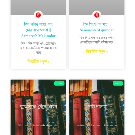
তিন পবিত্র আত্মা এবং
তিন সিংহ ধান খায় ||
চোরাপথে অপ্সরা ||
Samaresh Majumdar
Samaresh Majumdar
তিন সিংহ ধান খায় প্রথম দর্শনে
লোকটিকে সন্ন্যাসী বলিয়া মনে
তিন পবিত্র আত্মা এবং চোরাপথে
অপ্সরা সরকারি হাসপাতাল হলেও
বিস্তারিত পড়ুন »
ঘরে
বিস্তারিত পড়ুন »
ছোটগল্প
ছোটগল্প