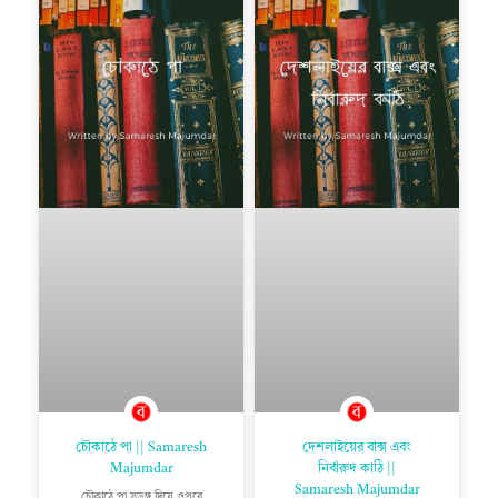
চৌকাঠে পা || Samaresh
দেশলাইয়ের বাক্স এবং
Majumdar
নির্বারুদ কাঠি ||
Samaresh Majumdar
চৌকাঠে পা সুড়ঙ্গ দিয়ে ওপরে