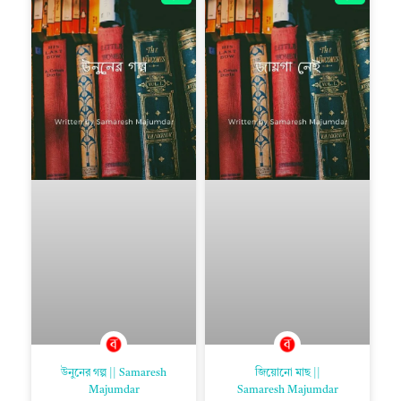
উনুনের গল্প || Samaresh
জিয়োনো মাছ ||
Majumdar
Samaresh Majumdar