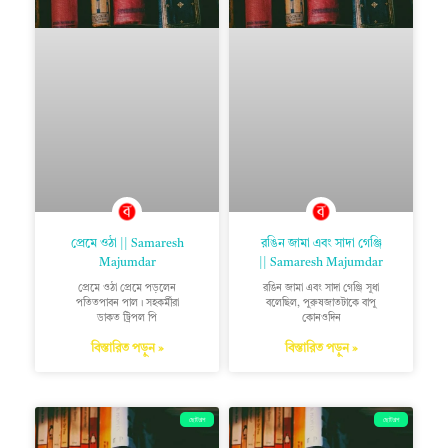
প্রেমে ওঠা || Samaresh
রঙিন জামা এবং সাদা গেঞ্জি
Majumdar
|| Samaresh Majumdar
প্রেমে ওঠা প্রেমে পড়লেন
রঙিন জামা এবং সাদা গেঞ্জি সুধা
পতিতপাবন পাল। সহকর্মীরা
বলেছিল, পুরুষজাতটাকে বাপু
ডাকত ট্রিপল পি
কোনওদিন
বিস্তারিত পড়ুন »
বিস্তারিত পড়ুন »
ছোটগল্প
ছোটগল্প