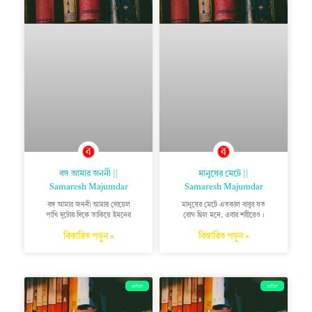
বঙ্গ আমার জননী ||
মানুষের মেটে ||
Samaresh Majumdar
Samaresh Majumdar
বঙ্গ আমার জননী আমার দোয়েল
মানুষের মেটে এতকাল বাবুর যত
পাখি দুটোর দিকে তাকিয়ে ইমনের
রোগ ছিল মনে, এবার শরীরেও।
বিস্তারিত পড়ুন »
বিস্তারিত পড়ুন »
ছোটগল্প
ছোটগল্প