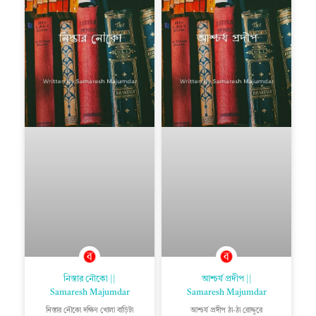
নিস্তার নৌকো ||
আশ্চর্য প্রদীপ ||
Samaresh Majumdar
Samaresh Majumdar
নিস্তার নৌকো দক্ষিণ খোলা বাড়িটা
আশ্চর্য প্রদীপ ঠা-ঠা রোদ্দুরে