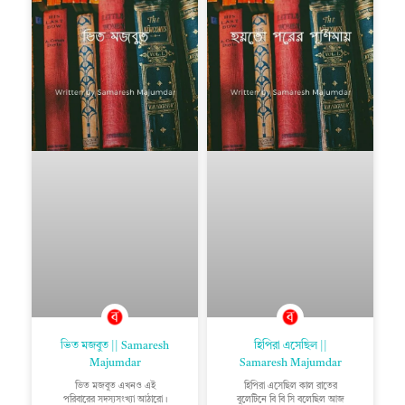
ভিত মজবুত || Samaresh
হিপিরা এসেছিল ||
Majumdar
Samaresh Majumdar
ভিত মজবুত এখনও এই
হিপিরা এসেছিল কাল রাতের
পরিবারের সদস্যসংখ্যা আঠারো।
বুলেটিনে বি বি সি বলেছিল আজ