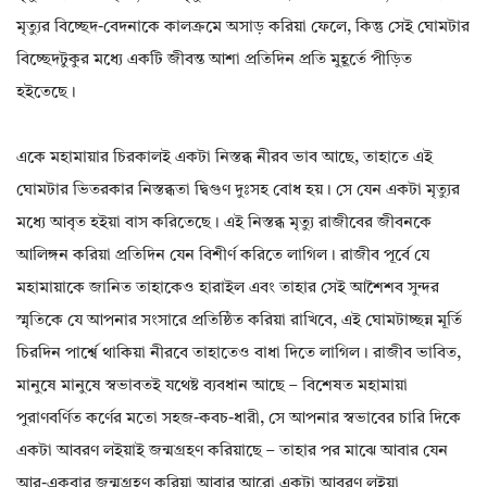
মৃত্যুর বিচ্ছেদ-বেদনাকে কালক্রমে অসাড় করিয়া ফেলে, কিন্তু সেই ঘোমটার
বিচ্ছেদটুকুর মধ্যে একটি জীবন্ত আশা প্রতিদিন প্রতি মুহূর্তে পীড়িত
হইতেছে।
একে মহামায়ার চিরকালই একটা নিস্তব্ধ নীরব ভাব আছে, তাহাতে এই
ঘোমটার ভিতরকার নিস্তব্ধতা দ্বিগুণ দুঃসহ বোধ হয়। সে যেন একটা মৃত্যুর
মধ্যে আবৃত হইয়া বাস করিতেছে। এই নিস্তব্ধ মৃত্যু রাজীবের জীবনকে
আলিঙ্গন করিয়া প্রতিদিন যেন বিশীর্ণ করিতে লাগিল। রাজীব পূর্বে যে
মহামায়াকে জানিত তাহাকেও হারাইল এবং তাহার সেই আশৈশব সুন্দর
স্মৃতিকে যে আপনার সংসারে প্রতিষ্ঠিত করিয়া রাখিবে, এই ঘোমটাচ্ছন্ন মূর্তি
চিরদিন পার্শ্বে থাকিয়া নীরবে তাহাতেও বাধা দিতে লাগিল। রাজীব ভাবিত,
মানুষে মানুষে স্বভাবতই যথেষ্ট ব্যবধান আছে – বিশেষত মহামায়া
পুরাণবর্ণিত কর্ণের মতো সহজ-কবচ-ধারী, সে আপনার স্বভাবের চারি দিকে
একটা আবরণ লইয়াই জন্মগ্রহণ করিয়াছে – তাহার পর মাঝে আবার যেন
আর-একবার জন্মগ্রহণ করিয়া আবার আরো একটা আবরণ লইয়া