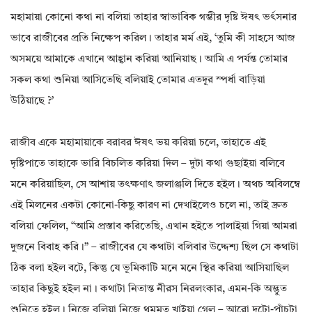
মহামায়া কোনো কথা না বলিয়া তাহার স্বাভাবিক গম্ভীর দৃষ্টি ঈষৎ ভর্ৎসনার
ভাবে রাজীবের প্রতি নিক্ষেপ করিল। তাহার মর্ম এই, ‘তুমি কী সাহসে আজ
অসময়ে আমাকে এখানে আহ্বান করিয়া আনিয়াছ। আমি এ পর্যন্ত তোমার
সকল কথা শুনিয়া আসিতেছি বলিয়াই তোমার এতদূর স্পর্ধা বাড়িয়া
উঠিয়াছে ?’
রাজীব একে মহামায়াকে বরাবর ঈষৎ ভয় করিয়া চলে, তাহাতে এই
দৃষ্টিপাতে তাহাকে ভারি বিচলিত করিয়া দিল – দুটা কথা গুছাইয়া বলিবে
মনে করিয়াছিল, সে আশায় তৎক্ষণাৎ জলাঞ্জলি দিতে হইল। অথচ অবিলম্বে
এই মিলনের একটা কোনো-কিছু কারণ না দেখাইলেও চলে না, তাই দ্রুত
বলিয়া ফেলিল, “আমি প্রস্তাব করিতেছি, এখান হইতে পালাইয়া গিয়া আমরা
দুজনে বিবাহ করি।” – রাজীবের যে কথাটা বলিবার উদ্দেশ্য ছিল সে কথাটা
ঠিক বলা হইল বটে, কিন্তু যে ভূমিকাটি মনে মনে স্থির করিয়া আসিয়াছিল
তাহার কিছুই হইল না। কথাটা নিতান্ত নীরস নিরলংকার, এমন-কি অদ্ভুত
শুনিতে হইল। নিজে বলিয়া নিজে থমমত খাইয়া গেল – আরো দুটো-পাঁচটা