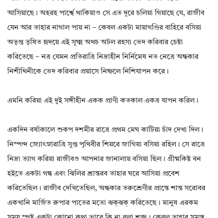
আসিয়াছে। অহরহ পার্শ্বে থাকিয়াও সে এত দূরে চলিয়া গিয়াছে যে, রাজীব
যেন আর তাহার নাগাল পায় না – কেবল একটা মায়াগণ্ডির বাহিরে বসিয়া
অতৃপ্ত তৃষিত হৃদয়ে এই সূক্ষ্ম অথচ অটল রহস্য ভেদ করিবার চেষ্টা
করিতেছে – নত্র যেমন প্রতিরাত্রি নিদ্রাহীন নির্নিমেষ নত নেত্রে অন্ধকার
নিশীথিনীকে ভেদ করিবার প্রয়াসে নিষ্ফলে নিশিযাপন করে।
এমনি করিয়া এই দুই সঙ্গীহীন একক প্রাণী কতকাল একত্র যাপন করিল।
একদিন বর্ষাকালে শুকপ দশমীর রাত্রে প্রথম মেঘ কাটিয়া চাঁদ দেখা দিল।
নিস্পন্দ জ্যোৎস্নারাত্রি সুপ্ত পৃথিবীর শিয়রে জাগিয়া বসিয়া রহিল। সে রাত্রে
নিদ্রা ত্যাগ করিয়া রাজীবও আপনার জানালায় বসিয়া ছিল। গ্রীষ্মকিষ্ট বন
হইতে একটা গন্ধ এবং ঝিলির শ্রান্তরব তাহার ঘরে আসিয়া প্রবেশ
করিতেছিল। রাজীব দেখিতেছিল, অন্ধকার তরুশ্রেণীর প্রান্তে শান্ত সরোবর
একখানি মার্জিত রুপার পাতের মতো ঝক্ঝক্ করিতেছে। মানুষ এরকম
সময় স্পষ্ট একটা কোনো কথা ভাবে কি না বলা শক্ত। কেবল তাহার সমস্ত