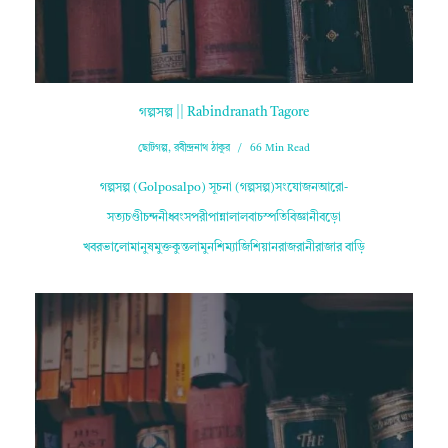
গল্পসল্প || Rabindranath Tagore
ছোটগল্প
,
রবীন্দ্রনাথ ঠাকুর
66 Min Read
গল্পসল্প (Golposalpo) সূচনা (গল্পসল্প)সংযোজনআরো-
সত্যচণ্ডীচন্দনীধ্বংসপরীপান্নালালবাচস্পতিবিজ্ঞানীবড়ো
খবরভালোমানুষমুক্তকুন্তলামুনশিম্যাজিশিয়ানরাজরানীরাজার বাড়ি