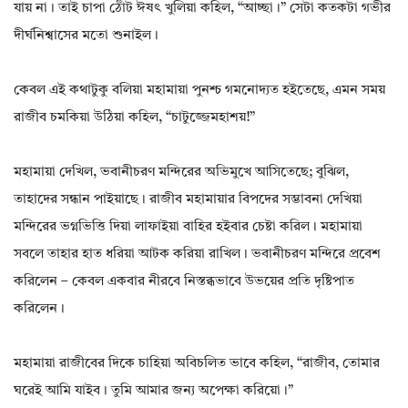
যায় না। তাই চাপা ঠোঁট ঈষৎ খুলিয়া কহিল, “আচ্ছা।” সেটা কতকটা গভীর
দীর্ঘনিশ্বাসের মতো শুনাইল।
কেবল এই কথাটুকু বলিয়া মহামায়া পুনশ্চ গমনোদ্যত হইতেছে, এমন সময়
রাজীব চমকিয়া উঠিয়া কহিল, “চাটুজ্জেমহাশয়!”
মহামায়া দেখিল, ভবানীচরণ মন্দিরের অভিমুখে আসিতেছে; বুঝিল,
তাহাদের সন্ধান পাইয়াছে। রাজীব মহামায়ার বিপদের সম্ভাবনা দেখিয়া
মন্দিরের ভগ্নভিত্তি দিয়া লাফাইয়া বাহির হইবার চেষ্টা করিল। মহামায়া
সবলে তাহার হাত ধরিয়া আটক করিয়া রাখিল। ভবানীচরণ মন্দিরে প্রবেশ
করিলেন – কেবল একবার নীরবে নিস্তব্ধভাবে উভয়ের প্রতি দৃষ্টিপাত
করিলেন।
মহামায়া রাজীবের দিকে চাহিয়া অবিচলিত ভাবে কহিল, “রাজীব, তোমার
ঘরেই আমি যাইব। তুমি আমার জন্য অপেক্ষা করিয়ো।”