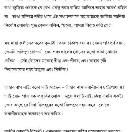
কথা জুড়িয়া ওটাকে যে বেশ একটু নরম করিয়া আনিবে তাহার সামর্থ্য রহিল
না। ভাঙা মন্দিরে নদীর ধারে এই মধ্যাহ্নকালে মহামায়াকে ডাকিয়া আনিয়া
নির্বোধ লোকটা সুদ্ধ কেবল বলিল, “চলো, আমরা বিবাহ করি গে!”
মহামায়া কুলীনের ঘরের কুমারী। বয়স চব্বিশ বৎসর। যেমন পরিপূর্ণ বয়স,
তেমনি পরিপূর্ণ সৌন্দর্য। যেন শরৎকালের রৌদ্রের মতো কাঁচা সোনার
প্রতিমা – সেই রৌদ্রের মতোই দীপ্ত এবং নীরব, এবং তাহার দৃষ্টি
দিবালোকের ন্যায় উন্মুক্ত এবং নির্ভীক।
তাহার বাপ নাই, বড়ো ভাই আছেন – তাঁহার নাম ভবানীচরণ চট্টোপাধ্যায়।
ভাই-বোন প্রায় এক প্রকৃতির লোক – মুখে কথাটি নাই, কিন্তু এমনি একটা
তেজ আছে যে দিবা দ্বিপ্রহরের মতো নিঃশব্দে দহন করে। লোকে
ভবানীচরণকে অকারণে ভয় করিত।
রাজীব লোকটি বিদেশী। এখানকার রেশমের কুঠির বড়োসাহেব তাহাকে