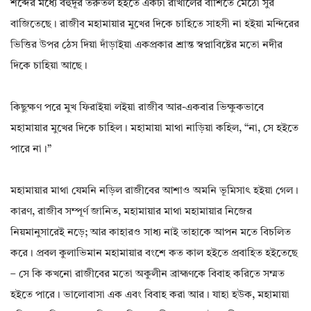
শব্দের মধ্যে বহুদূর তরুতল হইতে একটা রাখালের বাঁশিতে মেঠো সুর
বাজিতেছে। রাজীব মহামায়ার মুখের দিকে চাহিতে সাহসী না হইয়া মন্দিরের
ভিত্তির উপর ঠেস দিয়া দাঁড়াইয়া একপ্রকার শ্রান্ত স্বপ্নাবিষ্টের মতো নদীর
দিকে চাহিয়া আছে।
কিছুক্ষণ পরে মুখ ফিরাইয়া লইয়া রাজীব আর-একবার ভিক্ষুকভাবে
মহামায়ার মুখের দিকে চাহিল। মহামায়া মাথা নাড়িয়া কহিল, “না, সে হইতে
পারে না।”
মহামায়ার মাথা যেমনি নড়িল রাজীবের আশাও অমনি ভূমিসাৎ হইয়া গেল।
কারণ, রাজীব সম্পূর্ণ জানিত, মহামায়ার মাথা মহামায়ার নিজের
নিয়মানুসারেই নড়ে; আর কাহারও সাধ্য নাই তাহাকে আপন মতে বিচলিত
করে। প্রবল কুলাভিমান মহামায়ার বংশে কত কাল হইতে প্রবাহিত হইতেছে
– সে কি কখনো রাজীবের মতো অকুলীন ব্রাহ্মণকে বিবাহ করিতে সম্মত
হইতে পারে। ভালোবাসা এক এবং বিবাহ করা আর। যাহা হউক, মহামায়া