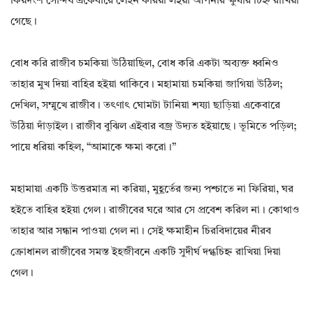
কিয়দংশ সৌন্দর্য একেবারে লেহন করিয়া লইয়া আপনার ক্ষুধার চিহ্ন রাখিয়া
গেছে।
বোধ করি রাজীব চমকিয়া উঠিয়াছিল, বোধ করি একটা অব্যক্ত ধ্বনিও
তাহার মুখ দিয়া বাহির হইয়া থাকিবে। মহামায়া চমকিয়া জাগিয়া উঠিল;
দেখিল, সম্মুখে রাজীব। তৎণাৎ ঘোমটা টানিয়া শয্যা ছাড়িয়া একেবারে
উঠিয়া দাঁড়াইল। রাজীব বুঝিল এইবার বজ্র উদ্যত হইয়াছে। ভূমিতে পড়িল;
পায়ে ধরিয়া কহিল, “আমাকে ক্ষমা করো।”
মহামায়া একটি উত্তরমাত্র না করিয়া, মুহূর্তের জন্য পশ্চাতে না ফিরিয়া, ঘর
হইতে বাহির হইয়া গেল। রাজীবের ঘরে আর সে প্রবেশ করিল না। কোথাও
তাহার আর সন্ধান পাওয়া গেল না। সেই ক্ষমাহীন চিরবিদায়ের নীরব
ক্রোধানল রাজীবের সমস্ত ইহজীবনে একটি সুদীর্ঘ দগ্ধচিহ্ন রাখিয়া দিয়া
গেল।