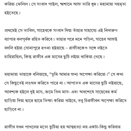
করিয়া ফেলিল। সে সংবাদ পাইল, শ্মশানে আজ ভারি ধুম। মহামায়া সহমৃতা
হইতেছে।
প্রথমেই সে ভাবিল, সাহেবকে সংবাদ দিয়া তাঁহার সাহায্যে এই নিদারুণ
ব্যাপার বলপূর্বক রহিত করিবে। তাহার পরে মনে পড়িল, সাহেব আজই
বদলি হইয়া সোনাপুরে রওনা হইয়াছে – রাজীবকেও সঙ্গে লইতে
চাহিয়াছিল, কিন্তু রাজীব এক মাসের ছুটি লইয়া থাকিয়া গেছে।
মহামায়া তাহাকে বলিয়াছে, “তুমি আমার জন্য অপেক্ষা করিয়ো।” সে কথা
সে কিছুতেই লঙঘন করিতে পারে না। আপাতত এক মাসের ছুটি লইয়াছে,
আবশ্যক হইলে দুই মাস, ক্রমে তিন মাস- এবং অবশেষে সাহেবের কর্ম
ছাড়িয়া দিয়া দ্বারে দ্বারে ভিক্ষা করিয়া খাইবে, তবু চিরজীবন অপেক্ষা করিতে
ছাড়িবে না।
রাজীব যখন পাগলের মতো ছুটিয়া হয় আত্মহত্যা নয় একটা-কিছু করিবার