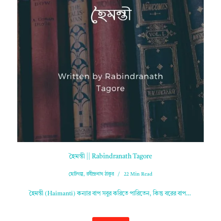
হৈমন্তী || Rabindranath Tagore
ছোটগল্প
,
রবীন্দ্রনাথ ঠাকুর
22 Min Read
হৈমন্তী (Haimanti) কন্যার বাপ সবুর করিতে পারিতেন, কিন্তু বরের বাপ…