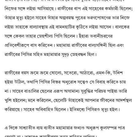
নিজের সঙ্গে লইয়া আসিয়াছে। রাজীবের বাপ এই সাহেবের কর্মচারী ছিলেন;
তাঁহার মৃত্যু হইলে সাহেব তাঁহার অল্পবয়স্ক পুত্রের ভরণপোষণের ভার নিজে
লইয়া তাহাকে বাল্যাবস্থায় এই বামনহাটির কুঠিতে লইয়া আসেন। বালকের
সঙ্গে কেবল তাহার স্নেহশীলা পিসি ছিলেন। ইঁহারা ভবানীচরণের
প্রতিবেশীরূপে বাস করিতেন। মহামায়া রাজীবের বাল্যসঙ্গিনী ছিল এবং
রাজীবের পিসির সহিত মহামায়ার সুদৃঢ় স্নেহবন্ধন ছিল।
রাজীবের বয়স ক্রমে ক্রমে ষোলো, সতেরো, আঠারো, এমন-কি, উনিশ
হইয়া উঠিল, তথাপি পিসির বিস্তর অনুরোধ সত্ত্বেও সে বিবাহ করিতে চায়
না। সাহেব বাঙালির ছেলের এরূপ অসামান্য সুবুদ্ধির পরিচয় পাইয়া ভারি
খুশি হইলেন; মনে করিলেন, ছেলেটি তাঁহাকেই আপনার জীবনের আদর্শস্থল
করিয়াছে। সাহেব অবিবাহিত ছিলেন। ইতিমধ্যে পিসিরও মৃত্যু হইল।
এ দিকে সাধ্যাতীত ব্যয় ব্যতীত মহামায়ার জন্যও অনুরূপ কুলসম্পন্ন পাত্র