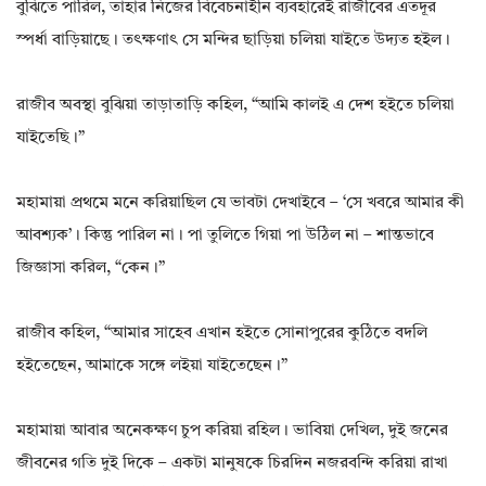
বুঝিতে পারিল, তাহার নিজের বিবেচনাহীন ব্যবহারেই রাজীবের এতদূর
স্পর্ধা বাড়িয়াছে। তৎক্ষণাৎ সে মন্দির ছাড়িয়া চলিয়া যাইতে উদ্যত হইল।
রাজীব অবস্থা বুঝিয়া তাড়াতাড়ি কহিল, “আমি কালই এ দেশ হইতে চলিয়া
যাইতেছি।”
মহামায়া প্রথমে মনে করিয়াছিল যে ভাবটা দেখাইবে – ‘সে খবরে আমার কী
আবশ্যক’। কিন্তু পারিল না। পা তুলিতে গিয়া পা উঠিল না – শান্তভাবে
জিজ্ঞাসা করিল, “কেন।”
রাজীব কহিল, “আমার সাহেব এখান হইতে সোনাপুরের কুঠিতে বদলি
হইতেছেন, আমাকে সঙ্গে লইয়া যাইতেছেন।”
মহামায়া আবার অনেকক্ষণ চুপ করিয়া রহিল। ভাবিয়া দেখিল, দুই জনের
জীবনের গতি দুই দিকে – একটা মানুষকে চিরদিন নজরবন্দি করিয়া রাখা