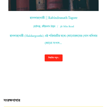
হালদারগোষ্ঠী || Rabindranath Tagore
ছোটগল্প
,
রবীন্দ্রনাথ ঠাকুর
36 Min Read
হালদারগোষ্ঠী (Haldargosthi) এই পরিবারটির মধ্যে কোনোরকমের গোল বাধিবার
কোনো সংগত…
বিস্তারিত পড়ুন »
সংরক্ষণাগার