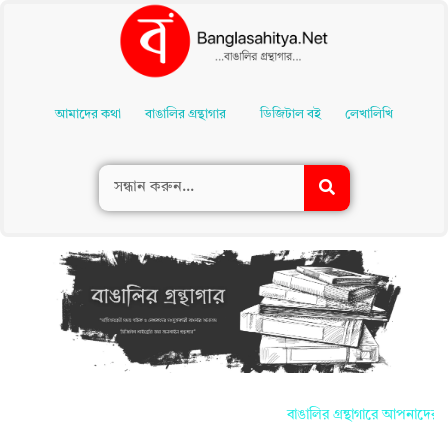
Skip
To
আমাদের কথা
বাঙালির গ্রন্থাগার
ডিজিটাল বই
লেখালিখি
Content
বাঙালির গ্রন্থাগারে আপনাদের সকলকে 