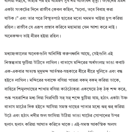
বলিয়া লইবে, তাহার পর হয় আমরণ সুখ নয় আজীবন মৃত্যু। জীবনের এমন
একটা সংকটের দিনে রাজীব কেবল কহিল, “চলো, তবে বিবাহ করা
যাউক।” এবং তার পরে বিস্মৃতপাঠ ছাত্রের মতো থমমত খাইয়া চুপ করিয়া
রহিল। রাজীব যে এরূপ প্রস্তাব করিবে মহামায়া যেন আশা করে নাই।
অনেকক্ষণ তাই নীরব হইয়া রহিল।
মধ্যাহ্নকালের অনেকগুলি অনির্দিষ্ট করুণধ্বনি আছে, সেইগুলি এই
নিস্তব্ধতায় ফুটিয়া উঠিতে লাগিল। বাতাসে মন্দিরের অর্ধসংলগ্ন ভাঙা কবাট
এক-একবার অত্যন্ত মৃদুমন্দ আর্তস্বর-সহকারে ধীরে ধীরে খুলিতে এবং বন্ধ
হইতে লাগিল। মন্দিরের গবাক্ষে বসিয়া পায়রা বকম্ বকম্ করিয়া ডাকে,
বাহিরে শিমুলগাছের শাখায় বসিয়া কাঠঠোক্‌রা একঘেয়ে ঠক্ ঠক্ শব্দ করে,
শুষ্ক পত্ররাশির মধ্য দিয়া গিরগিটি সর্ সর্ শব্দে ছুটিয়া যায়, হঠাৎ একটা উষ্ণ
বাতাস মাঠের দিক হইতে আসিয়া সমস্ত গাছের পাতার মধ্যে ঝর্ ঝর্ করিয়া
উঠে এবং হঠাৎ নদীর জল জাগিয়া উঠিয়া ভাঙা ঘাটের সোপানের উপর
ছলাৎ ছলাৎ করিয়া আঘাত করিতে থাকে। এই-সমস্ত আকস্মিক অলস