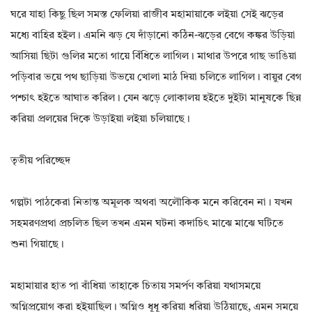
ঘরে যাহা কিছু ছিল সমস্ত ফেলিয়া রাজীব মহামায়াকে লইয়া সেই ঝড়ের
মধ্যে বাহির হইল। এমনি ঝড় যে দাঁড়ানো কঠিন-ঝড়ের বেগে কঙ্কর উড়িয়া
আসিয়া ছিটা গুলির মতো গায়ে বিঁধিতে লাগিল। মাথার উপরে গাছ ভাঙিয়া
পড়িবার ভয়ে পথ ছাড়িয়া উভয়ে খোলা মাঠ দিয়া চলিতে লাগিল। বায়ুর বেগ
পশ্চাৎ হইতে আঘাত করিল। যেন ঝড়ে লোকালয় হইতে দুইটা মানুষকে ছিন্ন
করিয়া প্রলয়ের দিকে উড়াইয়া লইয়া চলিয়াছে।
তৃতীয় পরিচ্ছেদ
গল্পটা পাঠকেরা নিতান্ত অমূলক অথবা অলৌকিক মনে করিবেন না। যখন
সহমরণপ্রথা প্রচলিত ছিল তখন এমন ঘটনা কদাচিৎ মাঝে মাঝে ঘটিতে
শুনা গিয়াছে।
মহামায়ার হাত পা বাঁধিয়া তাহাকে চিতায় সমর্পণ করিয়া যথাসময়ে
অগ্নিপ্রয়োগ করা হইয়াছিল। অগ্নিও ধূধূ করিয়া ধরিয়া উঠিয়াছে, এমন সময়ে