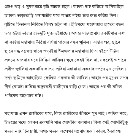
প্রচণ্ড ঝড় ও মুষলধারে বৃষ্টি আরম্ভ হইল। যাহারা দাহ করিতে আসিয়াছিল
তাহারা তাড়াতাড়ি গঙ্গাযাত্রীর ঘরে আশ্রয় লইয়া দ্বার রুদ্ধ করিয়া দিল।
বৃষ্টিতে চিতানল নিবিতে বিলম্ব হইল না। ইতিমধ্যে মহামায়ার হাতের বন্ধন
ভস্ম হইয়া তাহার হাতদুটি মুক্ত হইয়াছে। অসহ্য দাহযন্ত্রণায় একটিমাত্র কথা
না কহিয়া মহামায়া উঠিয়া বসিয়া পায়ের বন্ধন খুলিল। তাহার পর, স্থানে
স্থানে দগ্ধ বস্ত্রখণ্ড গাত্রে জড়াইয়া উলঙ্গপ্রায় মহামায়া চিতা হইতে উঠিয়া
প্রথমে আপনার ঘরে ফিরিয়া আসিল। গৃহে কেহই ছিল না, সকলেই শ্মশানে।
প্রদীপ জ্বালিয়া একখানি কাপড় পরিয়া মহামায়া একবার দর্পণে মুখ দেখিল।
দর্পণ ভূমিতে আছাড়িয়া ফেলিয়া একবার কী ভাবিল। তাহার পর মুখের উপর
দীর্ঘ ঘোমটা টানিয়া অদূরবর্তী রাজীবের বাড়ি গেল। তাহার পর কী ঘটিল
পাঠকের অগোচর নাই।
মহামায়া এখন রাজীবের ঘরে, কিন্তু রাজীবের জীবনে সুখ নাই। অধিক নহে,
উভয়ের মধ্যে কেবল একখানি মাত্র ঘোমটার ব্যবধান। কিন্তু সেই ঘোমটাটুকু
মৃত্যুর ন্যায় চিরস্থায়ী, অথচ মৃত্যুর অপেক্ষা যন্ত্রণাদায়ক। কারণ, নৈরাশ্যে