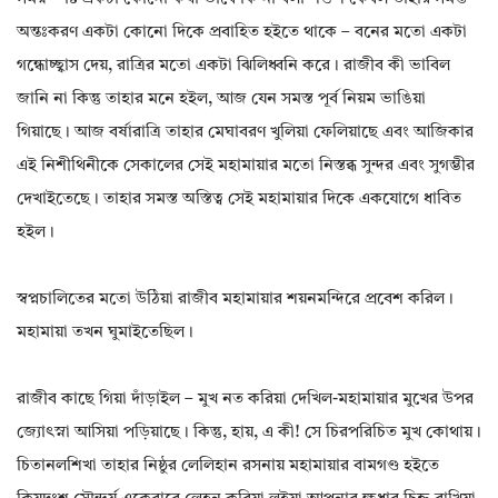
অন্তঃকরণ একটা কোনো দিকে প্রবাহিত হইতে থাকে – বনের মতো একটা
গন্ধোচ্ছ্বাস দেয়, রাত্রির মতো একটা ঝিলিধ্বনি করে। রাজীব কী ভাবিল
জানি না কিন্তু তাহার মনে হইল, আজ যেন সমস্ত পূর্ব নিয়ম ভাঙিয়া
গিয়াছে। আজ বর্ষারাত্রি তাহার মেঘাবরণ খুলিয়া ফেলিয়াছে এবং আজিকার
এই নিশীথিনীকে সেকালের সেই মহামায়ার মতো নিস্তব্ধ সুন্দর এবং সুগম্ভীর
দেখাইতেছে। তাহার সমস্ত অস্তিত্ব সেই মহামায়ার দিকে একযোগে ধাবিত
হইল।
স্বপ্নচালিতের মতো উঠিয়া রাজীব মহামায়ার শয়নমন্দিরে প্রবেশ করিল।
মহামায়া তখন ঘুমাইতেছিল।
রাজীব কাছে গিয়া দাঁড়াইল – মুখ নত করিয়া দেখিল-মহামায়ার মুখের উপর
জ্যোৎস্না আসিয়া পড়িয়াছে। কিন্তু, হায়, এ কী! সে চিরপরিচিত মুখ কোথায়।
চিতানলশিখা তাহার নিষ্ঠুর লেলিহান রসনায় মহামায়ার বামগণ্ড হইতে