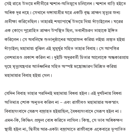
সেই রাত্রে উভয়ে নদীতীরে শ্মশান-অভিমুখে চলিলেন। শ্মশান বাড়ি হইতে
অধিক দূর নহে। সেখানে গঙ্গাযাত্রীর ঘরে একটি বৃদ্ধ ব্রাহ্মণ মৃত্যুর জন্য
প্রতীক্ষা করিতেছিল। তাহারই শয্যাপার্শ্বে উভয়ে গিয়া দাঁড়াইলেন। ঘরের
এক কোণে পুরোহিত ব্রাহ্মণ উপস্থিত ছিল, ভবানীচরণ তাহাকে ইঙ্গিত
করিলেন। সে অবলিম্বে শুভানুষ্ঠানের আয়োজন করিয়া লইয়া প্রস্তুত হইয়া
দাঁড়াইল; মহামায়া বুঝিল এই মুমূর্ষুর সহিত তাহার বিবাহ। সে আপত্তির
লেশমাত্রও প্রকাশ করিল না। দুইটি অদূরবর্তী চিতার আলোকে অন্ধকারপ্রায়
গৃহে মৃত্যুযন্ত্রণার আর্তধ্বনির সহিত অস্পষ্ট মন্ত্রোচ্চারণ মিশ্রিত করিয়া
মহামায়ার বিবাহ হইয়া গেল।
যেদিন বিবাহ তাহার পরদিনই মহামায়া বিধবা হইল। এই দুর্ঘটনায় বিধবা
অতিমাত্র শোক অনুভব করিল না – এবং রাজীবও মহামায়ার অকস্মাৎ
বিবাহসংবাদে যেরূপ বজ্রাহত হইয়াছিল, বৈধব্যসংবাদে সেরূপ হইল না।
এমন-কি, কিঞ্চিৎ প্রফুল বোধ করিতে লাগিল। কিন্তু, সে ভাব অধিকক্ষণ
স্থায়ী হইল না, দ্বিতীয় আর-একটা বজ্রাঘাতে রাজীবকে একেবারে ভূপাতিত