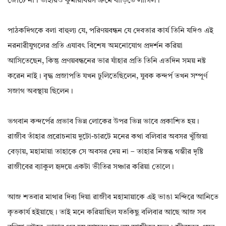
জোটে না। তাহারও কুমারীবয়স ক্রমে বাড়িতে লাগিল।
পাঠকদিগকে বলা বাহুল্য যে, পরিণয়বন্ধন যে দেবতার কার্য তিনি যদিও এই
নরনারীযুগলের প্রতি এযাবৎ বিশেষ অমনোযোগ প্রদর্শন করিয়া
আসিতেছেন, কিন্তু প্রণয়বন্ধনের ভার যাঁহার প্রতি তিনি এতদিন সময় নষ্ট
করেন নাই। বৃদ্ধ প্রজাপতি যখন ঢুলিতেছিলেন, যুবক কন্দর্প তখন সম্পূর্ণ
সজাগ অবস্থায় ছিলেন।
ভগবান কন্দর্পের প্রভাব ভিন্ন লোকের উপর ভিন্ন ভাবে প্রকাশিত হয়।
রাজীব তাঁহার প্ররোচনায় দুটো-চারটে মনের কথা বলিবার অবসর খুঁজিয়া
বেড়ায়, মহামায়া তাহাকে সে অবসর দেয় না – তাহার নিস্তব্ধ গম্ভীর দৃষ্টি
রাজীবের ব্যাকুল হৃদয়ে একটা ভীতির সঞ্চার করিয়া তোলে।
আজ শতবার মাথার দিব্য দিয়া রাজীব মহামায়াকে এই ভাঙা মন্দিরে আনিতে
কৃতকার্য হইয়াছে। তাই মনে করিয়াছিল যতকিছু বলিবার আছে আজ সব