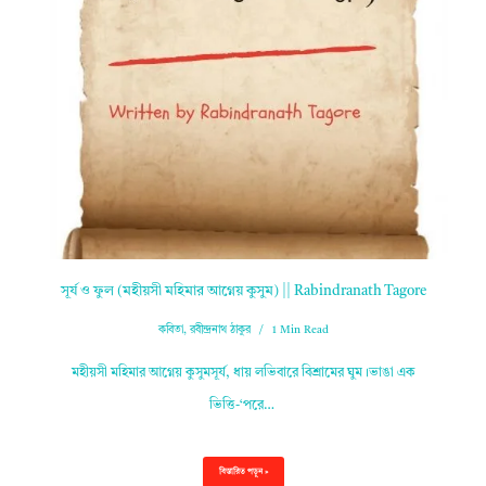
সূর্য ও ফুল (মহীয়সী মহিমার আগ্নেয় কুসুম) || Rabindranath Tagore
কবিতা
,
রবীন্দ্রনাথ ঠাকুর
1 Min Read
মহীয়সী মহিমার আগ্নেয় কুসুমসূর্য, ধায় লভিবারে বিশ্রামের ঘুম।ভাঙা এক
ভিত্তি-‘পরে…
বিস্তারিত পড়ুন »