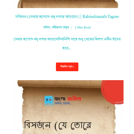
সম্মিলন (সেথায় কপোত-বধূ লতার আড়ালে) || Rabindranath Tagore
কবিতা
,
রবীন্দ্রনাথ ঠাকুর
2 Min Read
সেথায় কপোত-বধূ লতার আড়ালেদিবানিশি গাহে শুধু প্রেমের বিলাপ।নবীন চাঁদের
করে…
বিস্তারিত পড়ুন »