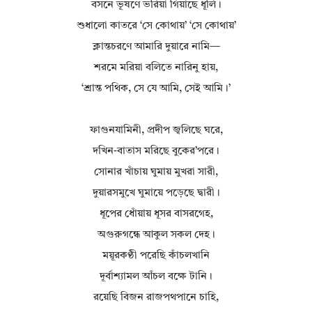
বসনে ভূষণে ভরিয়া গিয়াছে ধূলি।
শুধালো কাতরে ‘সে কোথায়’ ‘সে কোথায়’
ক্লান্তচরণে আমারি দুয়ারে নামি—
শরমে মরিয়া বলিতে নারিনু হায়,
‘শ্রান্ত পথিক, সে যে আমি, সেই আমি।’
ফাগুনযামিনী, প্রদীপ জ্বলিছে ঘরে,
দখিন‐বাতাস মরিছে বুকের’পরে।
সোনার খাঁচায় ঘুমায় মুখরা সারী,
দুয়ারসমুখে ঘুমায়ে পড়েছে দ্বারী।
ধূপের ধোঁয়ায় ধূসর বাসরগেহ,
অগুরুগন্ধে আকুল সকল দেহ।
ময়ূরকণ্ঠী পরেছি কাঁচলখানি
দূর্বাশ্যামল আঁচল বক্ষে টানি।
রয়েছি বিজন রাজপথপানে চাহি,