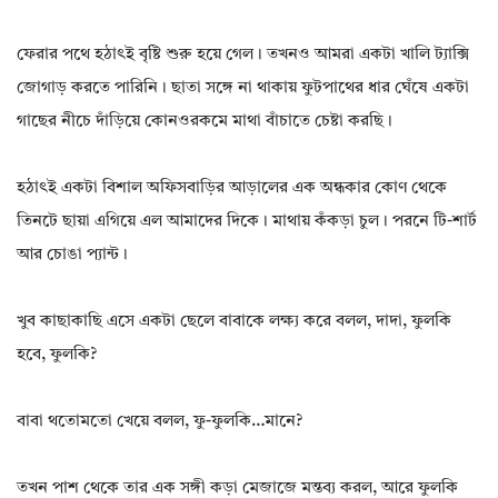
ফেরার পথে হঠাৎই বৃষ্টি শুরু হয়ে গেল। তখনও আমরা একটা খালি ট্যাক্সি
জোগাড় করতে পারিনি। ছাতা সঙ্গে না থাকায় ফুটপাথের ধার ঘেঁষে একটা
গাছের নীচে দাঁড়িয়ে কোনওরকমে মাথা বাঁচাতে চেষ্টা করছি।
হঠাৎই একটা বিশাল অফিসবাড়ির আড়ালের এক অন্ধকার কোণ থেকে
তিনটে ছায়া এগিয়ে এল আমাদের দিকে। মাথায় কঁকড়া চুল। পরনে টি-শার্ট
আর চোঙা প্যান্ট।
খুব কাছাকাছি এসে একটা ছেলে বাবাকে লক্ষ্য করে বলল, দাদা, ফুলকি
হবে, ফুলকি?
বাবা থতোমতো খেয়ে বলল, ফু-ফুলকি…মানে?
তখন পাশ থেকে তার এক সঙ্গী কড়া মেজাজে মন্তব্য করল, আরে ফুলকি