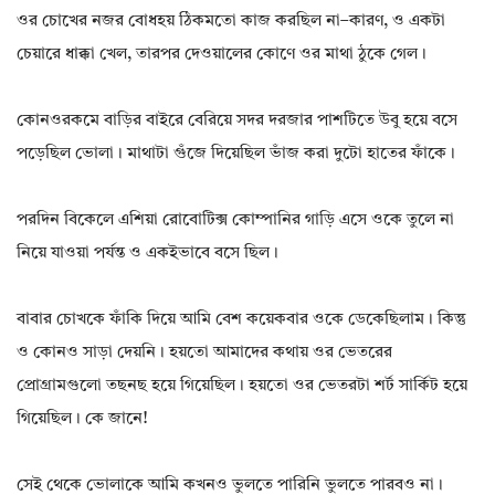
ওর চোখের নজর বোধহয় ঠিকমতো কাজ করছিল না–কারণ, ও একটা
চেয়ারে ধাক্কা খেল, তারপর দেওয়ালের কোণে ওর মাথা ঠুকে গেল।
কোনওরকমে বাড়ির বাইরে বেরিয়ে সদর দরজার পাশটিতে উবু হয়ে বসে
পড়েছিল ভোলা। মাথাটা গুঁজে দিয়েছিল ভাঁজ করা দুটো হাতের ফাঁকে।
পরদিন বিকেলে এশিয়া রোবোটিক্স কোম্পানির গাড়ি এসে ওকে তুলে না
নিয়ে যাওয়া পর্যন্ত ও একইভাবে বসে ছিল।
বাবার চোখকে ফাঁকি দিয়ে আমি বেশ কয়েকবার ওকে ডেকেছিলাম। কিন্তু
ও কোনও সাড়া দেয়নি। হয়তো আমাদের কথায় ওর ভেতরের
প্রোগ্রামগুলো তছনছ হয়ে গিয়েছিল। হয়তো ওর ভেতরটা শর্ট সার্কিট হয়ে
গিয়েছিল। কে জানে!
সেই থেকে ভোলাকে আমি কখনও ভুলতে পারিনি ভুলতে পারবও না।