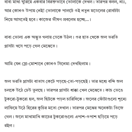
বাবা মাথা ঘুরিয়ে একবার বিরক্তভাবে ভোলাকে দেখল। তারপর বলল, নাঃ,
আর কোনও উপায় নেই! ভোলাকে পালটে ওই নতুন মডেলের রোবটটা
নিয়ে আসতেই হবে। কাজের ভীষণ প্রবলেম হচ্ছে…।
বাবা ভোলা এক অদ্ভুত গলায় ডেকে উঠল। ওর হাত থেকে জল ভরতি
গ্লাসটা খসে পড়ে গেল মেঝেতে।
আমি যেন স্লো-মোশানে কোনও সিনেমা দেখছিলাম।
জল ভরতি গ্লাসটা বাতাস কেটে পড়ছে-তো-পড়ছেই। তার মধ্যে বন্দি জল
চলকে উঠে ঢেউ তুলছে। তারপর গ্লাসটা ধাক্কা খেল মেঝেতে। কাচ ভেঙে
টুকরো-টুকরো হল, জল ছিটকে পড়ল চারিদিকে। জলের ফোঁটাগুলো শূন্যে
লাফিয়ে উঠে হিরের কুচির মতো দেখাল। তারপর মেঝের অনেকটা ভিজে
গেল। জলে মাখামাখি কাচের টুকরোগুলো এপাশ-ওপাশ ছড়িয়ে পড়ে
রইল।