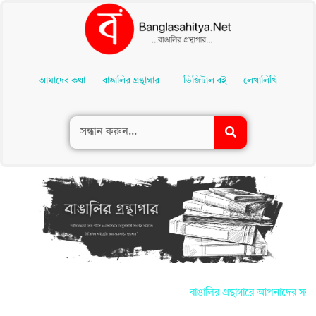
Skip
To
আমাদের কথা
বাঙালির গ্রন্থাগার
ডিজিটাল বই
লেখালিখি
Content
বাঙালির গ্রন্থাগারে আপনাদের সকলকে জানাই 