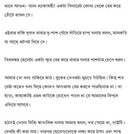
মানে আগুন– সালা ন্যাকাষষ্ঠী! একটা সিগারেট কোথা থেকে বের করে
ঠোঁটে রাখল সে।
এইবার বাকি দুজন বাবার দু-পাশ ঘেঁষে দাঁড়িয়ে চাপা গলায় বলল, মালকড়ি
যা আছে ঝটপট দিয়ে দে।
তিননম্বর ছেলেটা একটা ক্ষুর বের করে বাবার গলার পাশটায় চেপে ধরল।
আমার তো গলা শুকিয়ে কাঠ। বুকের ভেতরটা মুচড়ে উঠছিল। কিন্তু শত
চেষ্টা করেও গলা দিয়ে কোনও আওয়াজ বের করতে পারছিলাম না। তা
ছাড়া, কাছাকাছি এমন কাউকে চোখেও পড়ল না যে আমাদের বিপদে
এগিয়ে আসবে।
হঠাৎই ভোলা দিব্যি স্বাভাবিক গলায় আমায় বলল, ভয় পেয়ো না, ভাইটি।
দেখছি কী করা যায়। তারপর ছেলেগুলোকে লক্ষ্য করে ঠান্ডা এবং শান্ত