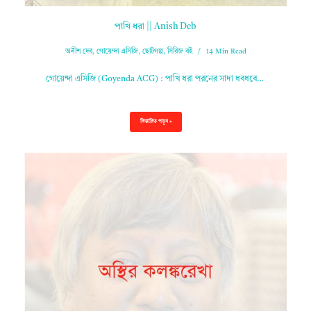
পাখি ধরা || Anish Deb
অনীশ দেব
,
গোয়েন্দা এসিজি
,
ছোটগল্প
,
সিরিজ বই
14 Min Read
গোয়েন্দা এসিজি (Goyenda ACG) : পাখি ধরা পরনের সাদা ধবধবে…
বিস্তারিত পড়ুন »