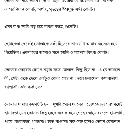
ভোলাকে নিয়ে আসে। ভোলা ছিল ভি. এক্স থ্রি মডেলের ডোমেস্টিক
কম্প্যানিয়ান রোবট, অর্থাৎ, গৃহস্থের উপযুক্ত সঙ্গী রোবট।
এসব কথা আমি বড় হয়ে বাবার কাছে শুনেছি।
ছোটবেলা থেকেই ভোলাকে সঙ্গী হিসেবে পাওয়াটা আমার অভ্যেস হয়ে
গিয়েছিল। একবারের জন্যেও মনে হয়নি ও যন্ত্রদাস কিংবা রোবট।
ভোলার চেহারায় চোখে পড়ার মতো আলাদা কিছু ছিল না। ও যে আসলে
কী, সেটা ওকে দেখে একটুও বোঝা যেত না। তবে চলাফেরা কথাবার্তায়
ব্যাপারটা আঁচ করা যেত।
ভোলার মাথায় কদমছাঁট চুল। মুখটা গোল ধরনের। চোখজোড়া সবসময়েই
ছানাবড়া যেন কোনও কিছু দেখে অবাক হয়ে গেছে। গায়ে রংচঙে হাফশার্ট,
পায়ে ডোরাকাটা পাজামা। হাত পাগুলো সরু-সরু হলেও তেমন বেমানান