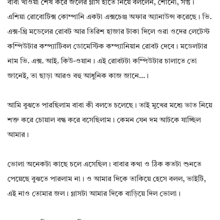
বাবা খাওয়া শেষ করে জলের গ্লাস হাতে নিয়ে বললেন, শোনো, সন্তু।
এশিয়া রোবোটিক্স কোম্পানি একটা এক্সচেঞ্জ অফার অ্যানাউন্স করেছে। ভি.
এক্স-থ্রি মডেলের রোবট আর তিরিশ হাজার টাকা দিলে ওরা ওদের লেটেস্ট
কম্পিউটার কম্প্যাটিবল ডোমেস্টিক কম্প্যানিয়ান রোবট দেবে। মডেলটার
নাম ভি. এক্স. আই. কিউ-ওয়ান। এই রোবটটা কম্পিউটার চালাতে তো
জানেই, তা ছাড়া আরও বহু আধুনিক কাজ জানে…।
আমি বুঝতে পারছিলাম বাবা কী বলতে চলেছে। তাই মুখের মধ্যে ভাত নিয়ে
শক্ত করে চোয়াল বন্ধ করে বসেছিলাম। কেমন যেন দম আটকে যাচ্ছিল
আমার।
ভোলা অনেকটা কাছে চলে এসেছিল। বাবার কথা ও ঠিক কতটা শুনতে
পেয়েছে বুঝতে পারলাম না। ও আমার দিকে তাকিয়ে হেসে বলল, ভাইটি,
এই নাও তোমার জল। গ্লাসটা আমার দিকে বাড়িয়ে দিল ভোলা।