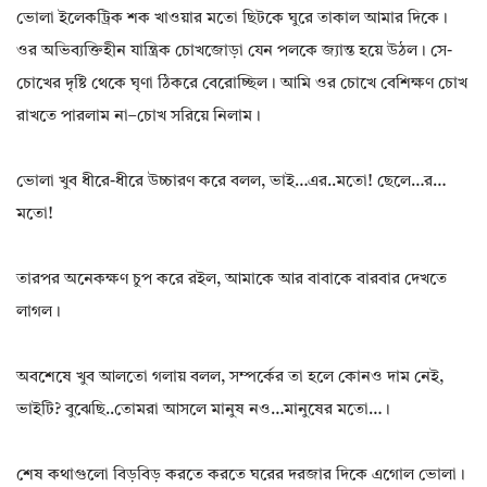
ভোলা ইলেকট্রিক শক খাওয়ার মতো ছিটকে ঘুরে তাকাল আমার দিকে।
ওর অভিব্যক্তিহীন যান্ত্রিক চোখজোড়া যেন পলকে জ্যান্ত হয়ে উঠল। সে-
চোখের দৃষ্টি থেকে ঘৃণা ঠিকরে বেরোচ্ছিল। আমি ওর চোখে বেশিক্ষণ চোখ
রাখতে পারলাম না–চোখ সরিয়ে নিলাম।
ভোলা খুব ধীরে-ধীরে উচ্চারণ করে বলল, ভাই…এর..মতো! ছেলে…র…
মতো!
তারপর অনেকক্ষণ চুপ করে রইল, আমাকে আর বাবাকে বারবার দেখতে
লাগল।
অবশেষে খুব আলতো গলায় বলল, সম্পর্কের তা হলে কোনও দাম নেই,
ভাইটি? বুঝেছি..তোমরা আসলে মানুষ নও…মানুষের মতো…।
শেষ কথাগুলো বিড়বিড় করতে করতে ঘরের দরজার দিকে এগোল ভোলা।