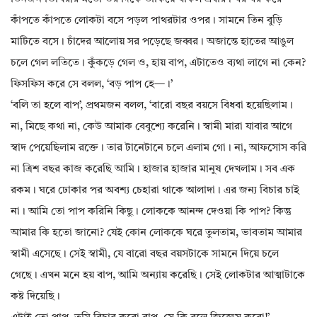
কাঁপতে কাঁপতে লোকটা বসে পড়ল পাথরটার ওপর। সামনে তিন বুড়ি
মাটিতে বসে। চাঁদের আলোয় সর পড়েছে জব্বর। অজান্তে হাতের আঙুল
চলে গেল লতিতে। কুঁকড়ে গেল ও, হায় বাপ, এটাতেও ব্যথা লাগে না কেন?
ফিসফিস করে সে বলল, ‘বড় পাপ হে—।’
‘বলি তা হলে বাপ’, প্রথমজন বলল, ‘বারো বছর বয়সে বিধবা হয়েছিলাম।
না, মিছে কথা না, কেউ আমাক বেবুশ্যে করেনি। স্বামী মারা যাবার আগে
স্বাদ পেয়েছিলাম রক্তে। তার টানেটানে চলে এলাম গো। না, আফসোস করি
না ত্রিশ বছর কাজ করেছি আমি। হাজার হাজার মানুষ দেখলাম। সব এক
রকম। ঘরে ঢোকার পর অবশ্য চেহারা থাকে আলাদা। এর জন্য বিচার চাই
না। আমি তো পাপ করিনি কিছু। লোককে আনন্দ দেওয়া কি পাপ? কিন্তু
আমার কি হতো জানো? যেই কোন লোককে ঘরে তুলতাম, ভাবতাম আমার
স্বামী এসেছে। সেই স্বামী, যে বারো বছর বয়সটাকে সামনে দিয়ে চলে
গেছে। এখন মনে হয় বাপ, আমি অন্যায় করেছি। সেই লোকটার আত্মাটাকে
কষ্ট দিয়েছি।