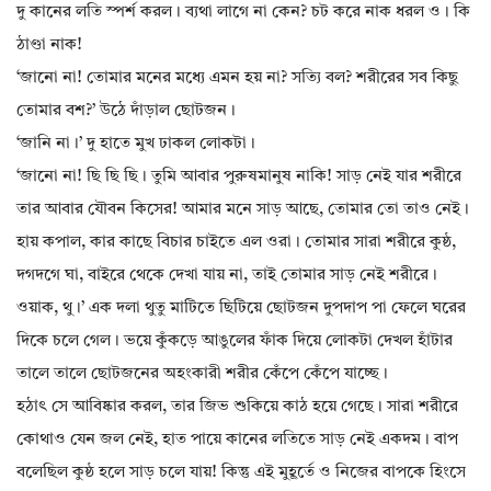
দু কানের লতি স্পর্শ করল। ব্যথা লাগে না কেন? চট করে নাক ধরল ও। কি
ঠাণ্ডা নাক!
‘জানো না! তোমার মনের মধ্যে এমন হয় না? সত্যি বল? শরীরের সব কিছু
তোমার বশ?’ উঠে দাঁড়াল ছোটজন।
‘জানি না।’ দু হাতে মুখ ঢাকল লোকটা।
‘জানো না! ছি ছি ছি। তুমি আবার পুরুষমানুষ নাকি! সাড় নেই যার শরীরে
তার আবার যৌবন কিসের! আমার মনে সাড় আছে, তোমার তো তাও নেই।
হায় কপাল, কার কাছে বিচার চাইতে এল ওরা। তোমার সারা শরীরে কুষ্ঠ,
দগদগে ঘা, বাইরে থেকে দেখা যায় না, তাই তোমার সাড় নেই শরীরে।
ওয়াক, থু।’ এক দলা থুতু মাটিতে ছিটিয়ে ছোটজন দুপদাপ পা ফেলে ঘরের
দিকে চলে গেল। ভয়ে কুঁকড়ে আঙুলের ফাঁক দিয়ে লোকটা দেখল হাঁটার
তালে তালে ছোটজনের অহংকারী শরীর কেঁপে কেঁপে যাচ্ছে।
হঠাৎ সে আবিষ্কার করল, তার জিভ শুকিয়ে কাঠ হয়ে গেছে। সারা শরীরে
কোথাও যেন জল নেই, হাত পায়ে কানের লতিতে সাড় নেই একদম। বাপ
বলেছিল কুষ্ঠ হলে সাড় চলে যায়! কিন্তু এই মুহূর্তে ও নিজের বাপকে হিংসে