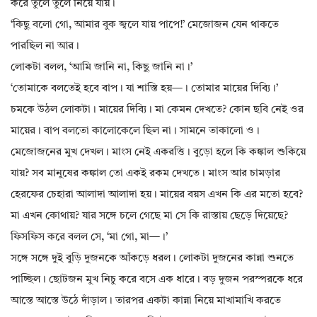
করে তুলে তুলে নিয়ে যায়।
‘কিছু বলো গো, আমার বুক জ্বলে যায় পাপে!’ মেজোজন যেন থাকতে
পারছিল না আর।
লোকটা বলল, ‘আমি জানি না, কিছু জানি না।’
‘তোমাকে বলতেই হবে বাপ। যা শাস্তি হয়—। তোমার মায়ের দিব্যি।’
চমকে উঠল লোকটা। মায়ের দিব্যি। মা কেমন দেখতে? কোন ছবি নেই ওর
মায়ের। বাপ বলতো কালোকেলে ছিল না। সামনে তাকালো ও।
মেজোজনের মুখ দেখল। মাংস নেই একরত্তি। বুড়ো হলে কি কঙ্কাল শুকিয়ে
যায়? সব মানুষের কঙ্কাল তো একই রকম দেখতে। মাংস আর চামড়ার
হেরফের চেহারা আলাদা আলাদা হয়। মায়ের বয়স এখন কি এর মতো হবে?
মা এখন কোথায়? যার সঙ্গে চলে গেছে মা সে কি রাস্তায় ছেড়ে দিয়েছে?
ফিসফিস করে বলল সে, ‘মা গো, মা—।’
সঙ্গে সঙ্গে দুই বুড়ি দুজনকে আঁকড়ে ধরল। লোকটা দুজনের কান্না শুনতে
পাচ্ছিল। ছোটজন মুখ নিচু করে বসে এক ধারে। বড় দুজন পরস্পরকে ধরে
আস্তে আস্তে উঠে দাঁড়াল। তারপর একটা কান্না নিয়ে মাখামাখি করতে