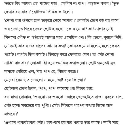
‘তাতে কি! আমরা তো ঘাটের মড়া। ফেলিস না বাপ।’ বড়জন বলল। ‘ভূত
দেখার বড় সাধ।’ ছোটজন পিনিক কাটলো।
‘নোনা রায় শুনলে ছাল ছাড়য়ে নেবে আমার।’ লোকটা চোখ বড় বড় করে
ভয় দেখাতে গিয়ে দেখল ছোট হাসছে। ‘কোন নোনা? কাঠভাঙ্গার সেই
মিনসে! গোঁফ না উঠতেই আমার ঘরে এসেছিল গো। কি ছেলে, বুঝলে দিদি,
সেদিনই আবার ওর বাপের আসার কথা! কোনরকমে সামলে-সুমলে ফেরত
পাঠাই। বাপটা ছিল কসাই। ছিবড়ে করে ফেলতো যেন। তা সেই নোনা
নাকি! বাঃ বাঃ।’ লোকটা হাঁ হয়ে শুনছিল কথাগুলো। ছোট থমতেই মুখ
ফসকে বেরিয়ে এল, ‘বড় পাপ হে, বিচার করো।’
মেজো যেন ভূত দেখলো সামনে, ‘আঁ! বলে কি গো।’
ছোটজন চোখ ঠারল, ‘পাপ, পাপ’ করেছে গো বিচার চায়!’
বড় মাথা দোলাল, ‘শুনবো সব শুনবো। আগে খেতেটেতে দাও। বুঝলে বাপ,
পেট হলো সবচেয়ে বড় পুণ্যি। সেটা মিটালে পাপের কথায় জিভে স্বাদ
লাগবে।’
‘এখানে খাবারটাবার নেই। চাষ-বাস হয় যার খাবার তার কাছে। আমি মাছ