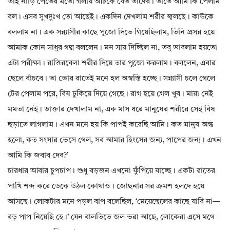
তাই নাড়ি পৈতের মতো গলায় আটকে যেত তাদের। তাতে আমি কি পেলাম
বল। এসব সুখদুঃখ তো আছেই। একদিন দেখলাম শরীর জ্বলছে। কাউকে
বললাম না। এক সন্ন্যাসীর কাছে পুজো দিতে গিয়েছিলাম, তিনি প্রসন্ন হয়ে
আমাক কোন সাধুর গল্প বললেন। মন সায় দিচ্ছিল না, তবু ভাবলাম হয়তো
এটা পরীক্ষা। রাত্তিরবেলা শরীর দিয়ে তার পুজো করলাম। বললেন, এবার
ছেলে বাঁচবে। তা ভোর রাতেই মনে হল অস্বস্তি হচ্ছে। সন্ন্যাসী চলে গেলে
টের পেলাম পরে, বিষ ঢুকিয়ে দিয়ে গেছে। রাগ হয়ে গেল খুব। মায়া নেই
মমতা নেই। ডাক্তার দেখালাম না, এক মাস ধরে মানুষের শরীরে সেই বিষ
ছড়াতে লাগলাম। এখন মনে হয় কি পাপই করেছি আমি। কত মানুষ অন্ধ
হলো, কত সংসার ভেসে গেল, সব আমার হিংসের জন্য, পাপের জন্য। এখন
আমি কি জবাব দেব?’
চারধার আবার চুপচাপ। শুধু বড়জন এখনো ফুঁপিয়ে যাচ্ছে। একটা রাতের
পাখি শব্দ করে ডেকে উঠল কোথাও। জোছনার সর ক্রমশ হলদে হয়ে
আসছে। লোকটার মনে পড়ল বাপ বলেছিল, ‘মেয়েছেলের কাছে যাবি না—
বড় পাপ নিয়েছি হে।’ যেন বালতিতে জল ভরা আছে, লোকেরা এসে মগে