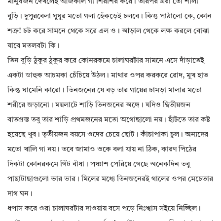
মানুষজন দেখলেই আজকাল গা শিরশির করে। তারপর এরা তো শালা
বুড়ি। দুপুরবেলা ঘুঘুর মতো গলা হেঁকড়েই চলবে। কিন্তু পাঠালো কে, কোন
শত্রু! চট করে সামনে থেকে সরে এল ও। আড়াল থেকে লক্ষ করলে বোঝা
যাবে মতলবটা কি।
তিন বুড়ি ঠুকুর ঠুকুর করে কোনরকমে চালাঘরটার সামনে এসে দাঁড়াতেই
একটা ডাহুক আচমকা চেঁচিয়ে উঠল। মাথার ওপর করকরে রোদ, মুখ হাত
কিন্তু ঘামেনি কারো। তিনজনের যে বড় তার গায়ের চামড়া মালার মতো
শরীরে জড়ানো। ময়লাটে শাড়ি তিনজনের অঙ্গে। যদিও দ্বিতীয়জন
বাতগ্রস্ত তবু তার শাড়ি প্রথমজনের মতো অগোছালো নয়। হাঁটতে তার কষ্ট
হয়েছে খুব। তৃতীয়জন বয়সে ওদের চেয়ে ছোট। কাঁচাপাকা চুল। অন্যদের
মতো খালি গা নয়। তবে জামাও ওকে বলা যায় না ঠিক, কারণ পিঠের
দিকটা কোনরকমে গিঁট বাঁধা। পঞ্চাশ পেরিয়ে গেছে অনেকদিন তবু
পাছাটাছাগুলো ভার ভার। মিলের মধ্যে তিনজনেরই গালের ওপর মেচেতার
দাগ ঘন।
ধপাস করে ওরা চালাঘরটার দাওয়ায় বসে পড়ে নিঃশ্বাস সইয়ে নিচ্ছিল।