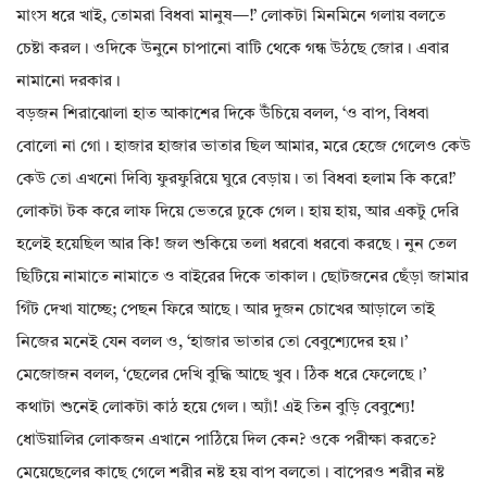
মাংস ধরে খাই, তোমরা বিধবা মানুষ—!’ লোকটা মিনমিনে গলায় বলতে
চেষ্টা করল। ওদিকে উনুনে চাপানো বাটি থেকে গন্ধ উঠছে জোর। এবার
নামানো দরকার।
বড়জন শিরাঝোলা হাত আকাশের দিকে উঁচিয়ে বলল, ‘ও বাপ, বিধবা
বোলো না গো। হাজার হাজার ভাতার ছিল আমার, মরে হেজে গেলেও কেউ
কেউ তো এখনো দিব্যি ফুরফুরিয়ে ঘুরে বেড়ায়। তা বিধবা হলাম কি করে!’
লোকটা টক করে লাফ দিয়ে ভেতরে ঢুকে গেল। হায় হায়, আর একটু দেরি
হলেই হয়েছিল আর কি! জল শুকিয়ে তলা ধরবো ধরবো করছে। নুন তেল
ছিটিয়ে নামাতে নামাতে ও বাইরের দিকে তাকাল। ছোটজনের ছেঁড়া জামার
গিঁট দেখা যাচ্ছে; পেছন ফিরে আছে। আর দুজন চোখের আড়ালে তাই
নিজের মনেই যেন বলল ও, ‘হাজার ভাতার তো বেবুশ্যেদের হয়।’
মেজোজন বলল, ‘ছেলের দেখি বুদ্ধি আছে খুব। ঠিক ধরে ফেলেছে।’
কথাটা শুনেই লোকটা কাঠ হয়ে গেল। অ্যাঁ! এই তিন বুড়ি বেবুশ্যে!
ধোউয়ালির লোকজন এখানে পাঠিয়ে দিল কেন? ওকে পরীক্ষা করতে?
মেয়েছেলের কাছে গেলে শরীর নষ্ট হয় বাপ বলতো। বাপেরও শরীর নষ্ট