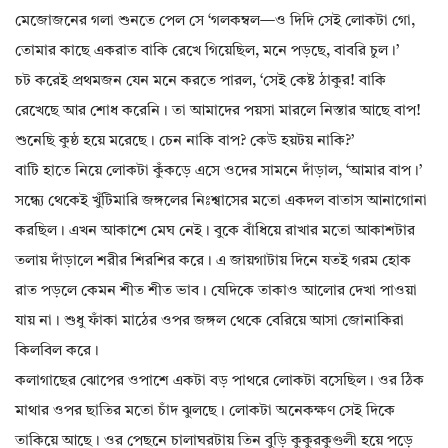
মেজোজনের গলা শুনতে পেল সে ‘গলকম্বল—ও দিদি সেই লোকটা গো,
তোমার কাছে একরাত বাকি রেখে গিয়েছিল, মনে পড়ছে, বাবরি চুল।’
চট করেই প্রথমজন যেন মনে করতে পারল, ‘সেই কেষ্ট ঠাকুর! বাকি
রেখেছে আর শোধ করেনি। তা আমাদের পয়সা মারলে নিস্তার আছে বাপ!
শুনেছি কুষ্ঠ হয়ে মরেছে। চেন নাকি বাপ? কেউ হয়টয় নাকি?’
বাটি হাতে নিয়ে লোকটা কুঁকড়ে এসে ওদের সামনে দাঁড়াল, ‘আমার বাপ।’
সন্ধ্যে থেকেই খুঁটিমারি জঙ্গলের নিঃশ্বাসের মতো একদল বাতাস আনাগোনা
করছিল। এখন আকাশে মেঘ নেই। বুকে বাঁধিয়ে রাখার মতো আকাশটার
তলায় দাঁড়ালে শরীর শিরশির করে। এ জায়গাটায় দিনে যতই গরম হোক
রাত পড়লে কেমন শীত শীত ভাব। যেদিকে তাকাও আলোর দেখা পাওয়া
যায় না। শুধু ফাঁকা মাঠের ওপর জঙ্গল থেকে বেরিয়ে আসা জোনাকিরা
কিলবিল করে।
কলাগাছের ঝোপের ওপাশে একটা বড় পাথরে লোকটা বসেছিল। ওর ঠিক
মাথার ওপর ছাতির মতো চাঁদ ঝুলছে। লোকটা অনেকক্ষণ সেই দিকে
তাকিয়ে আছে। ওর পেছনে চালাঘরটায় তিন বুড়ি কুকুরকুণ্ডলী হয়ে পড়ে