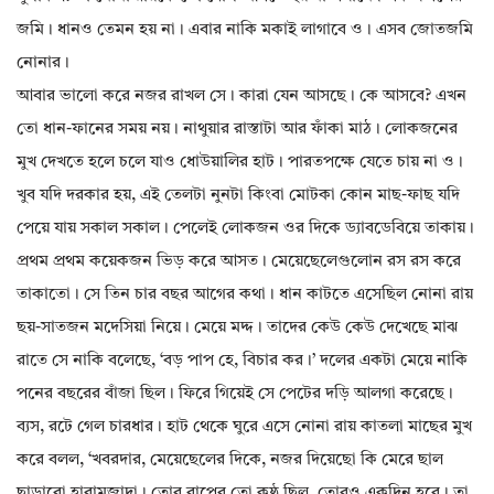
জমি। ধানও তেমন হয় না। এবার নাকি মকাই লাগাবে ও। এসব জোতজমি
নোনার।
আবার ভালো করে নজর রাখল সে। কারা যেন আসছে। কে আসবে? এখন
তো ধান-ফানের সময় নয়। নাথুয়ার রাস্তাটা আর ফাঁকা মাঠ। লোকজনের
মুখ দেখতে হলে চলে যাও ধোউয়ালির হাট। পারতপক্ষে যেতে চায় না ও।
খুব যদি দরকার হয়, এই তেলটা নুনটা কিংবা মোটকা কোন মাছ-ফাছ যদি
পেয়ে যায় সকাল সকাল। পেলেই লোকজন ওর দিকে ড্যাবডেবিয়ে তাকায়।
প্রথম প্রথম কয়েকজন ভিড় করে আসত। মেয়েছেলেগুলোন রস রস করে
তাকাতো। সে তিন চার বছর আগের কথা। ধান কাটতে এসেছিল নোনা রায়
ছয়-সাতজন মদেসিয়া নিয়ে। মেয়ে মদ্দ। তাদের কেউ কেউ দেখেছে মাঝ
রাতে সে নাকি বলেছে, ‘বড় পাপ হে, বিচার কর।’ দলের একটা মেয়ে নাকি
পনের বছরের বাঁজা ছিল। ফিরে গিয়েই সে পেটের দড়ি আলগা করেছে।
ব্যস, রটে গেল চারধার। হাট থেকে ঘুরে এসে নোনা রায় কাতলা মাছের মুখ
করে বলল, ‘খবরদার, মেয়েছেলের দিকে, নজর দিয়েছো কি মেরে ছাল
ছাড়াবো হারামজাদা। তোর বাপের তো কুষ্ঠ ছিল, তোরও একদিন হবে। তা