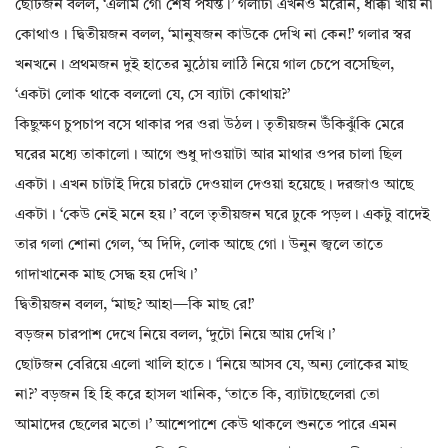
ছোটজন বলল, ‘এলাম গো শেষ পর্যন্ত।’ গলাটা এখনও মরেনি, ধাক্কা খায় না
কোথাও। দ্বিতীয়জন বলল, ‘মানুষজন কাউকে দেখি না কেন!’ গলার স্বর
খনখনে। প্রথমজন দুই হাতের মুঠোয় লাঠি নিয়ে গাল চেপে বসেছিল,
‘একটা লোক থাকে বললো যে, সে ব্যাটা কোথায়?’
কিছুক্ষণ চুপচাপ বসে থাকার পর ওরা উঠল। তৃতীয়জন উঁকিঝুঁকি মেরে
ঘরের মধ্যে তাকালো। আগে শুধু দাওয়াটা আর মাথার ওপর চালা ছিল
একটা। এখন চাটাই দিয়ে চারটে দেওয়াল দেওয়া হয়েছে। দরজাও আছে
একটা। ‘কেউ নেই মনে হয়।’ বলে তৃতীয়জন ঘরে ঢুকে পড়ল। একটু বাদেই
তার গলা শোনা গেল, ‘অ দিদি, লোক আছে গো। উনুন জ্বলে তাতে
গাদাখানেক মাছ সেদ্ধ হয় দেখি।’
দ্বিতীয়জন বলল, ‘মাছ? আহা—কি মাছ রে!’
বড়জন চারপাশ দেখে নিয়ে বলল, ‘দুটো নিয়ে আয় দেখি।’
ছোটজন বেরিয়ে এলো খালি হাতে। ‘নিয়ে আসব যে, অন্য লোকের মাছ
না?’ বড়জন হি হি করে হাসল খানিক, ‘তাতে কি, ব্যাটাছেলেরা তো
আমাদের ছেলের মতো।’ আশেপাশে কেউ থাকলে শুনতে পারে এমন