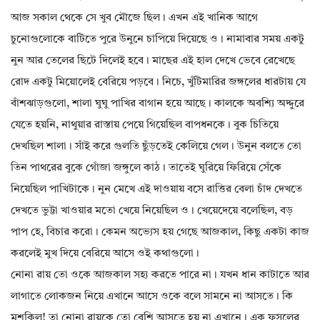
আজ সকাল থেকে সে খুব মৌজে ছিল। এখন এই খানিক আগে
চুনোগুলোকে বাটিতে পুরে উনুনে চাপিয়ে দিয়েছে ও। নামাবার সময় একটু
নুন আর তেলের ছিটে দিলেই হবে। মাছের এই হাল দেখে ভেবে রেখেছে
রোদ একটু মিয়োলেই বেরিয়ে পড়বে। নিচে, খুঁটিমারির জঙ্গলের ধারটায় যে
বাঁশঝাড়গুলো, শালা ঘুঘু পাখির বাগান হয়ে আছে। কালকে অবশ্যি অদ্দুরে
যেতে হয়নি, নাথুয়ার রাস্তায় পেয়ে গিয়েছিল বাপধনকে। বুক চিতিয়ে
দেখছিল শালা। সাঁই করে গুলতি ছুঁড়তেই কেলিয়ে গেল। উনুন বলতে তো
তিন পাথরের বুকে গোঁজা জঙ্গুলে কাঠ। তাতেই ঘুরিয়ে ফিরিয়ে সেঁকে
নিয়েছিল পাখিটাকে। নুন মেখে এই দাওয়ায় বসে রাত্তির বেলা চাঁদ দেখতে
দেখতে ভুট্টা খাওয়ার মতো খেয়ে নিয়েছিল ও। খেয়েদেয়ে বলেছিল, বড়
পাপ হে, বিচার করো। কেমন অভ্যেস হয় গেছে আজকাল, কিছু একটা কাজ
করলেই মুখ দিয়ে বেরিয়ে আসে ওই কথাগুলো।
নোনা রায় তো ওকে আজকাল সহ্য করতে পারে না। যখন ধান কাটাতে আর
লাগাতে লোকজন নিয়ে এখানে আসে ওকে বলে সামনে না আসতে। কি
মুশকিল! তা নোনা রায়কে তো বেশি আসতে হয় না এখানে। এক ফসলের