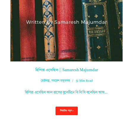
হিপিরা এসেছিল || Samaresh Majumdar
ছোটগল্প
,
সমরেশ মজুমদার
51 Min Read
হিপিরা এসেছিল কাল রাতের বুলেটিনে বি বি সি বলেছিল আজ…
বিস্তারিত পড়ুন »