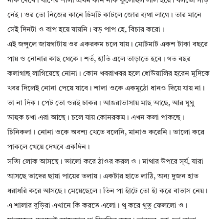
নাক দেখে। বাপের শালা প্রথম কান নাক ফুলেছিল লাল হয়ে। বলতো সাড়
নেই। ওর তো নিজের কানে চিমটি কাটলে জোর ব্যথা লাগে। তার মানে
সেই দিনটা ও বাপ হয়ে যায়নি। বড় পাপ হে, বিচার করো।
এই জঙ্গুলে জায়গাটায় ওর একরকম চলে যায়। মোটমাট একশ টাকা বছরে
পায় ও নোনার কাছ থেকে। শর্ত, হাতি এলে তাড়াতে হবে। গত বছর
কলাগাছ লাগিয়েছে নোনা। কোন খবরাখবর হলে ধোউয়ালির হরেন মুদিকে
খবর দিলেই নোনা পেয়ে যাবে। শালা ওকে একমুঠো ধানও দিয়ে যায় না।
তা না দিক। পেট তো ওরই চাকর। আঙরাভাসায় মাছ আছে, আর ঘুঘু
ডাহুক চখা এরা আছে। চলে যায় কোনরকম। এখন কলা পাকছে।
চিনিকলা। নোনা ওকে অবশ্য খেতে বলেনি, মানাও করেনি। ভালো করে
পাকলে খেয়ে দেখবে একদিন।
সত্যি লোক আসছে। ভালো করে ঠাওর করল ও। মাথার উপরে সূর্য, যারা
আসছে তাদের ছায়া পায়ের তলায়। একটার হাতে লাঠি, অন্য দুজন হাত
ধরাধরি করে আসছে। মেয়েছেলে। তিন পা হাঁটে তো হাঁ করে বাতাস নেয়।
এ শালার বুড়িরা এখানে কি করতে এলো। থু করে থুতু ফেললো ও।