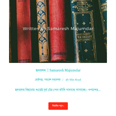
হৃদয়ঙ্গম || Samaresh Majumdar
ছোটগল্প
,
সমরেশ মজুমদার
46 Min Read
হৃদয়ঙ্গম বিছানায় শুয়েই সূর্য টের পেল বউদি দাদাকে তাতাচ্ছে। ওপাশের…
বিস্তারিত পড়ুন »