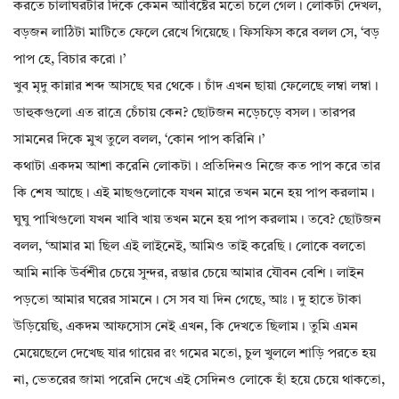
করতে চালাঘরটার দিকে কেমন আবিষ্টের মতো চলে গেল। লোকটা দেখল,
বড়জন লাঠিটা মাটিতে ফেলে রেখে গিয়েছে। ফিসফিস করে বলল সে, ‘বড়
পাপ হে, বিচার করো।’
খুব মৃদু কান্নার শব্দ আসছে ঘর থেকে। চাঁদ এখন ছায়া ফেলেছে লম্বা লম্বা।
ডাহুকগুলো এত রাত্রে চেঁচায় কেন? ছোটজন নড়েচড়ে বসল। তারপর
সামনের দিকে মুখ তুলে বলল, ‘কোন পাপ করিনি।’
কথাটা একদম আশা করেনি লোকটা। প্রতিদিনও নিজে কত পাপ করে তার
কি শেষ আছে। এই মাছগুলোকে যখন মারে তখন মনে হয় পাপ করলাম।
ঘুঘু পাখিগুলো যখন খাবি খায় তখন মনে হয় পাপ করলাম। তবে? ছোটজন
বলল, ‘আমার মা ছিল এই লাইনেই, আমিও তাই করেছি। লোকে বলতো
আমি নাকি উর্বশীর চেয়ে সুন্দর, রম্ভার চেয়ে আমার যৌবন বেশি। লাইন
পড়তো আমার ঘরের সামনে। সে সব যা দিন গেছে, আঃ। দু হাতে টাকা
উড়িয়েছি, একদম আফসোস নেই এখন, কি দেখতে ছিলাম। তুমি এমন
মেয়েছেলে দেখেছ যার গায়ের রং গমের মতো, চুল খুললে শাড়ি পরতে হয়
না, ভেতরের জামা পরেনি দেখে এই সেদিনও লোকে হাঁ হয়ে চেয়ে থাকতো,