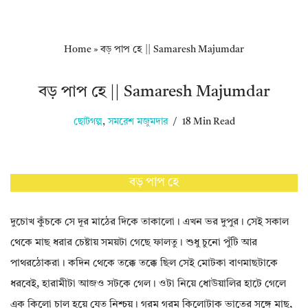
Home
»
বড় পাপ হে || Samaresh Majumdar
বড় পাপ হে || Samaresh Majumdar
ছোটগল্প
,
সমরেশ মজুমদার
18 Min Read
বড় পাপ হে
দুচোখ কুঁচকে সে দূর মাঠের দিকে তাকালো। এখন ভর দুপুর। সেই সকাল
থেকে মাছ ধরার চেষ্টায় সময়টা গেছে ফালতু। শুধু চুনো পুঁটি আর
পাথরঠোকরা। কদিন থেকে তক্কে তক্কে ছিল সেই মোটকা বাণমাছটাকে
ধরবেই, হারামীটা আজও সটকে গেল। ওটা নিয়ে ধোউয়ালির হাটে গেলে
এক কিলো চাল হয়ে যেত নিশ্চয়। গরম গরম কিলোটাক ভাতের সঙ্গে মাছ,