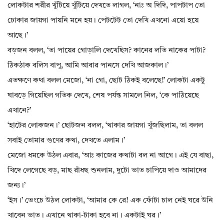
লোকটার শরীর খুঁটিয়ে খুঁটিয়ে দেখতে লাগল, ‘নাঃ অ দিদি, পাপটাপ তো
ঢোকার জায়গা পায়নি মনে হয়। পেটটেট তো দেখি এখনো এয়ো হয়ে
আছে।’
বড়জন বলল, ‘তা পায়ের গোড়ালি দেখেছিস? কানের লতি নাকের পাটা?
ঠিকঠাক বলিস বাপু, আমি আবার পানসে দেখি আজকাল।’
এতক্ষণে কথা বলল মেজো, ‘না গো, ছোট ঠিকই বলেছে!’ লোকটা একটু
ঘাবড়ে গিয়েছিল গতিক দেখে, শেষ পর্যন্ত সামলে নিল, ‘কে পাঠিয়েছে
এখানে?’
‘হাটের লোকজন।’ ছোটজন বলল, ‘থাকার জায়গা খুঁজছিলাম, তা বলল
সবাই তোমার গুণের কথা, দেখতে এলাম।’
মেজো ধমকে উঠল এবার, ‘আঃ কাজের কথাটা বল না আগে। এই যে বাছা,
খিদে লেগেছে বড়, মাছ রাঁধছ শুনলাম, দুটো ভাত চাপিয়ে দাও আমাদের
জন্য।’
‘ইস।’ ভেংচে উঠল লোকটা, ‘আমার কে রে! এক ফোঁটা চাল নেই ঘরে উনি
খাবেন ভাত। এখানে থাকা-টাকা হবে না। একটাই ঘর।’