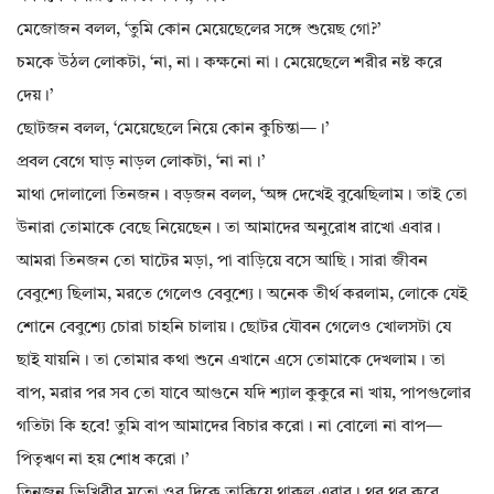
মেজোজন বলল, ‘তুমি কোন মেয়েছেলের সঙ্গে শুয়েছ গো?’
চমকে উঠল লোকটা, ‘না, না। কক্ষনো না। মেয়েছেলে শরীর নষ্ট করে
দেয়।’
ছোটজন বলল, ‘মেয়েছেলে নিয়ে কোন কুচিন্তা—।’
প্রবল বেগে ঘাড় নাড়ল লোকটা, ‘না না।’
মাথা দোলালো তিনজন। বড়জন বলল, ‘অঙ্গ দেখেই বুঝেছিলাম। তাই তো
উনারা তোমাকে বেছে নিয়েছেন। তা আমাদের অনুরোধ রাখো এবার।
আমরা তিনজন তো ঘাটের মড়া, পা বাড়িয়ে বসে আছি। সারা জীবন
বেবুশ্যে ছিলাম, মরতে গেলেও বেবুশ্যে। অনেক তীর্থ করলাম, লোকে যেই
শোনে বেবুশ্যে চোরা চাহনি চালায়। ছোটর যৌবন গেলেও খোলসটা যে
ছাই যায়নি। তা তোমার কথা শুনে এখানে এসে তোমাকে দেখলাম। তা
বাপ, মরার পর সব তো যাবে আগুনে যদি শ্যাল কুকুরে না খায়, পাপগুলোর
গতিটা কি হবে! তুমি বাপ আমাদের বিচার করো। না বোলো না বাপ—
পিতৃঋণ না হয় শোধ করো।’
তিনজন ভিখিরীর মতো ওর দিকে তাকিয়ে থাকল এবার। থর থর করে