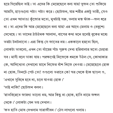
হয়ে গিয়েছিল তাই। তা এদের কি মেয়েছেলে বলা যায়? দুজন তো শুকিয়ে
আমসি, হাড়গুলো পটাং পটাং করে। ছোটজন, যার শরীর একটু ভারী, সেও
তো এখন আভাঙা কুঁজোর মতো, মুখটাই সরু, তলায় মস্ত ফাঁক—জল ধরে
না। তা এদের কি আর মেয়েছেলে বলা যায়? এর আগে মেলায় ও বেবুশ্যে
দেখেছে। তা তাদের ঠাটঠমক আলাদা, বাপের কথা মনে হলেই বুকের মধ্যে
ভয়টা টনটনাতো। এরা কিন্তু সে জাতের নয়। এককালে হয়তো ছিল,
লোকটা ভাবলো, এখন তো গাঁয়ের পাঁচ পুরুষ দেখা হরিবালার মতো চেহারা
সব। মাসী বলে ডাকা যায়। পরক্ষণেই নিজেকে ধমকে উঠল সে, কোথাকার
কে, আদিখ্যেতা দেখানো মানে নিজের বাঁশ নিজে নেওয়া। মেয়েছেলে হোক
না হোক, তিনটে পেট তো! ওগুলো ভরাবে কে? ঘর থেকে হাঁক ছাড়ল ও,
‘এখানে সুবিধে হবে না, চলে যাওয়া হোক।’
‘তাই নাকি!’ ছোটজন বলল।
‘রাতবিরেতে জায়গা ভালো নয়, আর কিছু না হোক, হাতি নামে জঙ্গল
থেকে।’ লোকটা যেন ভয় দেখাল।
‘কত হাতি মোষ দেখলাম সারাজীবন।’ ঠেস লাগলো গলায়।