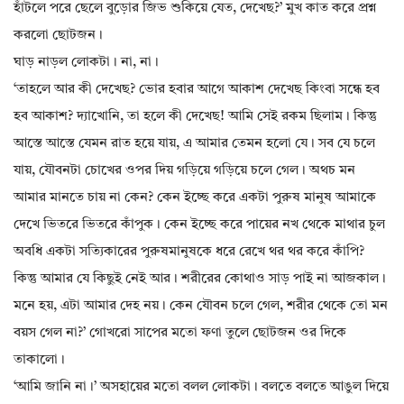
হাঁটলে পরে ছেলে বুড়োর জিভ শুকিয়ে যেত, দেখেছ?’ মুখ কাত করে প্রশ্ন
করলো ছোটজন।
ঘাড় নাড়ল লোকটা। না, না।
‘তাহলে আর কী দেখেছ? ভোর হবার আগে আকাশ দেখেছ কিংবা সন্ধে হব
হব আকাশ? দ্যাখোনি, তা হলে কী দেখেছ! আমি সেই রকম ছিলাম। কিন্তু
আস্তে আস্তে যেমন রাত হয়ে যায়, এ আমার তেমন হলো যে। সব যে চলে
যায়, যৌবনটা চোখের ওপর দিয় গড়িয়ে গড়িয়ে চলে গেল। অথচ মন
আমার মানতে চায় না কেন? কেন ইচ্ছে করে একটা পুরুষ মানুষ আমাকে
দেখে ভিতরে ভিতরে কাঁপুক। কেন ইচ্ছে করে পায়ের নখ থেকে মাথার চুল
অবধি একটা সত্যিকারের পুরুষমানুষকে ধরে রেখে থর থর করে কাঁপি?
কিন্তু আমার যে কিছুই নেই আর। শরীরের কোথাও সাড় পাই না আজকাল।
মনে হয়, এটা আমার দেহ নয়। কেন যৌবন চলে গেল, শরীর থেকে তো মন
বয়স গেল না?’ গোখরো সাপের মতো ফণা তুলে ছোটজন ওর দিকে
তাকালো।
‘আমি জানি না।’ অসহায়ের মতো বলল লোকটা। বলতে বলতে আঙুল দিয়ে