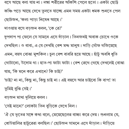
বসে আছে বলা যায় না। লম্বা শরীরের আঁকশি পেলে হতো। একটা ছোট্ট
কঞ্চি পড়ে আছে দেখে তুলতে যাচ্ছে এমন সময় একটা ধমক শুনতে পেল
ছোটজন, ‘কলা পাড়া নিষেধ আছে।’
দাওয়ায় বসে বড়জন বলল, ‘কে রে?’
দুপদাপ পা ফেলে সে সামনে এসে দাঁড়াল। তিনজনই অবাক চোখে ওকে
দেখছিল। ও বাবা, এ যে দেখছি বেশ মদ্দ মানুষ। দাড়ি গোঁফ গজিয়েছে
এমন, বয়স বোঝা মুশকিল। চুল বেশ বাবরি হয়ে আছে। হাঁটু অবধি ধুতি
গোটানো, উদোম গা। হাত-পা ফাটা ফাটা। বেশ রেগে গেছে দেখলেই বোঝা
যায়, ‘কি মনে করে এখানে? কি চাই?’
‘চাই? না না, কিছু না, কিছু চাই না। এই বয়সে আর চাইবো কি বাপ! তা
তুমিই বুঝি সেই।’
বড়জন মাথা দুলিয়ে বলল।
‘সেই মানে?’ লোকটা তিন বুড়িকে দেখে নিল।
‘ঐ যে ভূতের সঙ্গে কথা বলে, মেয়েছেলের বাচ্চা করে দেয়। শুনলাম যে,
ধোউয়ালির হাটুরেরা বলছিল।’ ছোটজন সামনে এসে দাঁড়াল। দাঁড়িয়ে