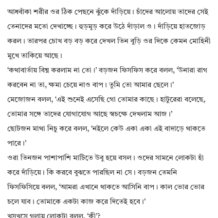
আধবাঁকা শরীর ওর ঠিক পেছনে ঝুঁকে দাঁড়িয়ে। চাঁদের আলোয় তাদের সেই
তেনাদের মতো দেখাচ্ছে। হুড়মুড় করে উঠে দাঁড়াল ও। দাঁড়িয়ে হাতজোড়
করল। তারপর চোখ বড় বড় করে দেখল তিন বুড়ি ওর দিকে কেমন মোহিনী
মুখে তাকিয়ে আছে।
‘কথাবার্তায় বিঘ্ন করলাম না তো।’ বড়জন ফিসফিস করে বলল, ‘উনারা রাগ
করবেন না তা, ক্ষমা চেয়ে নাও বাপ। তুমি তো আমার ছেলে।’
মেজোজন বলল, ‘এই শুনেই এসেছি গো তোমার কাছে। হাটুরেরা বলেছে,
তোমার সঙ্গে তাদের যোগাযোগ আছে স্বচক্ষে দেখলাম আজ।’
ছোটজন মাথা নিচু করে বলল, ‘নইলে কেউ একা একা এই বাদাড়ে থাকতে
পারে।’
ওরা তিনজন পাশাপাশি মাটিতে উবু হয়ে বসল। ওদের সামনে লোকটা হাঁ
করে দাঁড়িয়ে। কি করবে বুঝতে পারছিল না সে। বড়জন তেমনি
ফিসফিসিয়ে বলল, ‘আমরা এখানে থাকতে আসিনি বাপ। কাল ভোর ভোর
চলে যাব। তোমাকে একটা কাজ করে দিতেই হবে।’
খসখসে গলায় লোকটা বলল, ‘কী’?