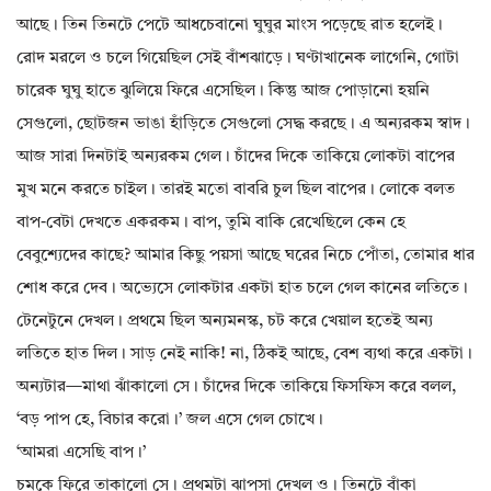
আছে। তিন তিনটে পেটে আধচেবানো ঘুঘুর মাংস পড়েছে রাত হলেই।
রোদ মরলে ও চলে গিয়েছিল সেই বাঁশঝাড়ে। ঘণ্টাখানেক লাগেনি, গোটা
চারেক ঘুঘু হাতে ঝুলিয়ে ফিরে এসেছিল। কিন্তু আজ পোড়ানো হয়নি
সেগুলো, ছোটজন ভাঙা হাঁড়িতে সেগুলো সেদ্ধ করছে। এ অন্যরকম স্বাদ।
আজ সারা দিনটাই অন্যরকম গেল। চাঁদের দিকে তাকিয়ে লোকটা বাপের
মুখ মনে করতে চাইল। তারই মতো বাবরি চুল ছিল বাপের। লোকে বলত
বাপ-বেটা দেখতে একরকম। বাপ, তুমি বাকি রেখেছিলে কেন হে
বেবুশ্যেদের কাছে? আমার কিছু পয়সা আছে ঘরের নিচে পোঁতা, তোমার ধার
শোধ করে দেব। অভ্যেসে লোকটার একটা হাত চলে গেল কানের লতিতে।
টেনেটুনে দেখল। প্রথমে ছিল অন্যমনস্ক, চট করে খেয়াল হতেই অন্য
লতিতে হাত দিল। সাড় নেই নাকি! না, ঠিকই আছে, বেশ ব্যথা করে একটা।
অন্যটার—মাথা ঝাঁকালো সে। চাঁদের দিকে তাকিয়ে ফিসফিস করে বলল,
‘বড় পাপ হে, বিচার করো।’ জল এসে গেল চোখে।
‘আমরা এসেছি বাপ।’
চমকে ফিরে তাকালো সে। প্রথমটা ঝাপসা দেখল ও। তিনটে বাঁকা