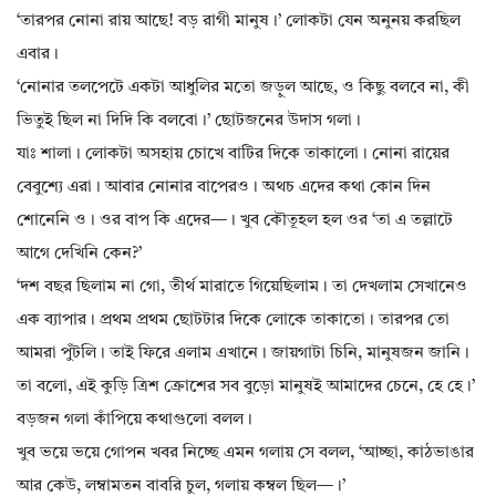
‘তারপর নোনা রায় আছে! বড় রাগী মানুষ।’ লোকটা যেন অনুনয় করছিল
এবার।
‘নোনার তলপেটে একটা আধুলির মতো জড়ুল আছে, ও কিছু বলবে না, কী
ভিতুই ছিল না দিদি কি বলবো।’ ছোটজনের উদাস গলা।
যাঃ শালা। লোকটা অসহায় চোখে বাটির দিকে তাকালো। নোনা রায়ের
বেবুশ্যে এরা। আবার নোনার বাপেরও। অথচ এদের কথা কোন দিন
শোনেনি ও। ওর বাপ কি এদের—। খুব কৌতূহল হল ওর ‘তা এ তল্লাটে
আগে দেখিনি কেন?’
‘দশ বছর ছিলাম না গো, তীর্থ মারাতে গিয়েছিলাম। তা দেখলাম সেখানেও
এক ব্যাপার। প্রথম প্রথম ছোটটার দিকে লোকে তাকাতো। তারপর তো
আমরা পুঁটলি। তাই ফিরে এলাম এখানে। জায়গাটা চিনি, মানুষজন জানি।
তা বলো, এই কুড়ি ত্রিশ ক্রোশের সব বুড়ো মানুষই আমাদের চেনে, হে হে।’
বড়জন গলা কাঁপিয়ে কথাগুলো বলল।
খুব ভয়ে ভয়ে গোপন খবর নিচ্ছে এমন গলায় সে বলল, ‘আচ্ছা, কাঠভাঙার
আর কেউ, লম্বামতন বাবরি চুল, গলায় কম্বল ছিল—।’