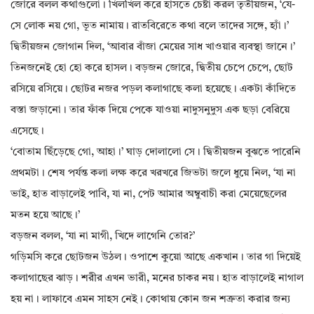
জোরে বলল কথাগুলো। খিলখিল করে হাসতে চেষ্টা করল তৃতীয়জন, ‘যে-
সে লোক নয় গো, ভূত নামায়। রাতবিরেতে কথা বলে তাদের সঙ্গে, হ্যাঁ।’
দ্বিতীয়জন জোগান দিল, ‘আবার বাঁজা মেয়ের সাধ খাওয়ার ব্যবস্থা জানে।’
তিনজনেই হো হো করে হাসল। বড়জন জোরে, দ্বিতীয় চেপে চেপে, ছোট
রসিয়ে রসিয়ে। ছোটর নজর পড়ল কলাগাছে কলা হয়েছে। একটা কাঁদিতে
বস্তা জড়ানো। তার ফাঁক দিয়ে পেকে যাওয়া নাদুসনুদুস এক ছড়া বেরিয়ে
এসেছে।
‘বোতাম ছিঁড়েছে গো, আহা।’ ঘাড় দোলালো সে। দ্বিতীয়জন বুঝতে পারেনি
প্রথমটা। শেষ পর্যন্ত কলা লক্ষ করে খরখরে জিভটা জলে ধুয়ে নিল, ‘যা না
ভাই, হাত বাড়ালেই পাবি, যা না, পেট আমার অম্বুবাচী করা মেয়েছেলের
মতন হয়ে আছে।’
বড়জন বলল, ‘যা না মাগী, খিদে লাগেনি তোর?’
গড়িমসি করে ছোটজন উঠল। ওপাশে কুয়ো আছে একখান। তার গা দিয়েই
কলাগাছের ঝাড়। শরীর এখন ভারী, মনের চাকর নয়। হাত বাড়ালেই নাগাল
হয় না। লাফাবে এমন সাহস নেই। কোথায় কোন জন শত্রুতা করার জন্য