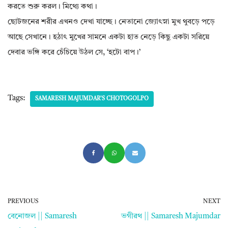
করতে শুরু করল। মিথ্যে কথা।
ছোটজনের শরীর এখনও দেখা যাচ্ছে। নেতানো জ্যোৎস্না মুখ থুবড়ে পড়ে
আছে সেখানে। হঠাৎ মুখের সামনে একটা হাত নেড়ে কিছু একটা সরিয়ে
দেবার ভঙ্গি করে চেঁচিয়ে উঠল সে, ‘হটো বাপ।’
Tags:
SAMARESH MAJUMDAR'S CHOTOGOLPO
PREVIOUS
NEXT
বেনোজল || Samaresh
ভগীরথ || Samaresh Majumdar