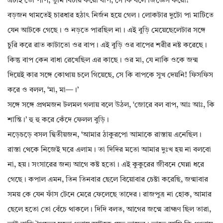
এটাই তো পাপ, তুমি বিচার করো বাপ, সে কি বলে জিজ্ঞেস করো!’
বড়জন থামতেই চারধার হঠাৎ নির্জন হয়ে গেল। লোকটার দুটো পা মাটিতে
যেন আটকে গেছে। ও নড়তে পারছিল না। এই বুড়ি মেয়েছেলেটার সঙ্গে
চুরি করে রাত কাটাতো ওর বাপ। এই বুড়ি ওর বাপের শরীর নষ্ট করেছে।
কিন্তু বাপ কেন বাধা রেখেছিল এর কাছে। ওর মা, যে নাকি ওকে জন্ম
দিয়েই কার সঙ্গে কোথায় চলে গিয়েছে, সে কি বাপকে সুখ দেয়নি! ফিসফিস
করে ও বলল, ‘মা, মা—।’
সঙ্গে সঙ্গে প্রথমজন টলমল গলায় বলে উঠল, ‘জোরে বল বাপ, আঃ আঃ, কি
শান্তি।’ হু হু করে কেঁদে ফেলল বুড়ি।
নড়েচড়ে বসল দ্বিতীয়জন, ‘আমার ঠাকুরপো আমাকে রাস্তায় এনেছিল।
রাস্তা থেকে নিজেই ঘরে এলাম। তা দিদির মতো আমার দুঃখ হয় না বলবো
না, হয়। সংসারের জন্য আগে কষ্ট হতো। এই কুকুরের জীবনে ঘেন্না ধরে
গেছে। কপাল এমন, তিন তিনবার ছেলে বিয়োবার চেষ্টা করেছি, জন্মাবার
সময় কে যেন ফাঁস টেনে মেরে ফেলেছে তাদের। রাজপুত্র না হোক, আমার
ছেলে হতো তো বেঁচে থাকলে। দিদি বলত, আগের জন্মে ব্রাহ্মণ ছিল তারা,