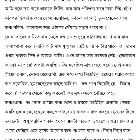
আমি বলে দয়া করে থাকতে দিচ্ছি, চার মাস পঁচিশটা করে টাকা দিই, হ্যাঁ।’
তারপর হিকহিক করে হেসে বলেছিল, ‘ভালো ভালো’, ভূত-প্রেতের সঙ্গে
কথা বলিস, লোকজন আর এদিকে ঘেঁষতে সাহস পাবে না।’
নোনা রায়ের বাড়ি এখান থেকে দশ ক্রোশ দূরে কাঠভাঙ্গায়। ঐ চার মাস
আনাগোনা করে। বাকি আট মাস ধু ধু সব। এই চালা ঘরটায় থাকে ও। প্রথম
প্রথম পাহারা দিত ও জায়গা-জমি। এখন জানে তার দরকার নেই। লোকজন
আসেই না ভয়ে! বাপটা অবশ্যি সত্যি মরেছিল মাংস পচে খসে। সেই সময়
গাঁয়ের লোক, নোনা রায়ের গাঁ, এক ঘরে করে দিয়েছিল ওদের। মরার আগে
বাপ বলেছিল, ‘মেয়েছেলের কাছে যাবি না—বড় পাপ নিয়েছি হে—বিচার
করো।’ তারপর থেকে কিছু করলেই ওর মুখ ফসকে বেরিয়ে পড়ে
কথাগুলো। তা নোনা রায়ের কথা শুনে ও চমকে উঠেছিল প্রথমটা। আজ
অবধি কোন মেয়েছেলে বলতে পারবে না নজর খারাপ করছে। সে সব দিকে
ভয় নেই। শুধু পরদিন সকাল থেকে একটা অভ্যেস হয়ে গেল ওর। চালাঘর
থেকে বেরিয়ে এসে সূর্যের আলোয় হাত-পা লক্ষ করে ও। টিপে টিপে কান