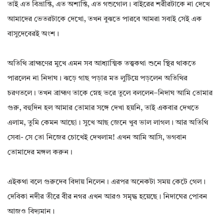
তাই এত বিভ্রান্তি, এত অশান্তি, এত গন্ডগোল। বাইরের শরীরটাকে না দেখে
আমাদের ভেতরটাকে দেখো, তখন বুঝতে পারবে আমরা সবাই সেই এক
বাসুদেবেরই অংশ।
অতিথি ব্রাহ্মণের মুখে এমন সব আধ্যাত্মিক তত্ত্বকথা শুনে স্থির থাকতে
পারলেন না নিদাঘ। ঝড়ে গাছ পড়ার মত লুটিয়ে পড়লেন অতিথির
চরণতলে। তখন ব্রাহ্মণ তাকে স্নেহ ভরে তুলে বললেন–নিদাঘ আমি তোমার
গুরু, বহুদিন হল আমার তোমার সঙ্গে দেখা হয়নি, তাই একবার দেখতে
এলাম, তুমি কেমন আছো। সুখে আছ জেনে খুব ভাল লাগল। আর অতিথি
সেবা- সে তো নিজের চোখেই দেখলাম! এখন আমি আসি, ভগবান
তোমাদের মঙ্গল করুন।
এইকথা বলে গুরুদেব বিদায় নিলেন। এরপর অনেকটা সময় কেটে গেল।
দেবিকা নদীর তীরে বীর নগর এখন আরও সমৃদ্ধ হয়েছে। নিদাঘের পোবন
আজও বিদ্যমান।