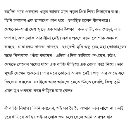
বহুদিন পরে গুরুদেব ঋভুর আবার মনে পড়ল প্রিয় শিষ্য নিদাঘের কথা।
তিনি চললেন এক ব্রাহ্মণের বেশ ধরে। উপস্থিত হলেন বীরনগরে।
দেখলেন–সারা দেশ জুড়ে এক মহান উৎসব। কত হাতী, কত ঘোড়া, কত
পতাকা, কত লোক তার সীমা নেই। সবার পরণে নতুন পোশাক ঝলমল
করছে। নানারকম বাজনা বাজছে। ছদ্মবেশী মুনি ঋভু সেই মহা কোলাহলের
মধ্যে নিদাঘকে খোঁজ করছেন। এদিক ওদিক তাকিয়ে দেখছেন, হঠাৎ
দেখতে পেলেন পথের ধারে এক ব্যক্তি দাঁড়িয়ে এক বোঝা কাঠ নিয়ে। তার
মুখটি দেখেন শুকনো। তার মনে কোনো আনন্দ নেই। ঋভু তার কাছে এসে
জিজ্ঞেস করলেন–সবাইকে আজ আনন্দে মেতে উঠতে দেখছি, কিন্তু তুমি
এমন মুখ শুকনো করে দাঁড়িয়ে আছ কেন?
ঐ ব্যক্তি নিদাঘ। তিনি বললেন, ওই সব হৈ চৈ আমার ভাল লাগে না। তাই
দূরে দাঁড়িয়ে আছি। ওইসব লোক জন চলে গেলে আমি তারপর যাব।