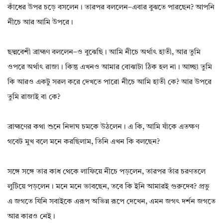
কাঁধের উপর চড়ে বসলেন। তারপর বললেন–এবার বুঝতে পারছেন? আপনি
নীচে আর আমি উপরে।
ছদ্মবেশী ব্রাহ্মণ বললেন–ও বুঝেছি। আমি নীচে অর্থাৎ হাতী, আর তুমি
ওপরে অর্থাৎ রাজা। কিন্তু এখনও আমার বোঝাটা ঠিক হল না। আচ্ছা তুমি
কি আরও একটু সরল করে দেখতে পারো নীচে আমি হাতী কে? আর উপরে
তুমি রাজাই বা কে?
ব্রাহ্মণের কথা শুনে নিদাঘ চমকে উঠলেন। এ কি, আমি যাঁকে এতক্ষণ
গবেট মুখ বলে মনে করছিলাম, তিনি এখন কি বলছেন?
সঙ্গে সঙ্গে তার কাধ থেকে লাফিয়ে নীচে পড়লেন, তারপর তাঁর চরণতলে
লুটিয়ে পড়লেন। মনে মনে ভাবছেন, তবে কি ইনি আমারই গুরুদেব? প্রভু
এ জগতে যিনি সবাইকে এরূপ অভিন্ন রূপে দেখেন, এমন জগৎ দর্শন জগতে
আর কারও নেই।