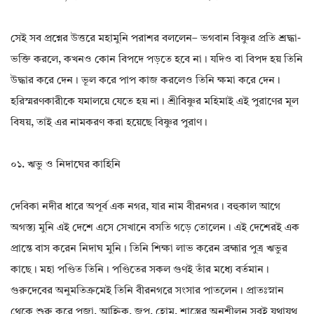
সেই সব প্রশ্নের উত্তরে মহামুনি পরাশর বললেন– ভগবান বিষ্ণুর প্রতি শ্রদ্ধা-
ভক্তি করলে, কখনও কোন বিপদে পড়তে হবে না। যদিও বা বিপদ হয় তিনি
উদ্ধার করে দেন। ভূল করে পাপ কাজ করলেও তিনি ক্ষমা করে দেন।
হরিস্মরণকারীকে যমালয়ে যেতে হয় না। শ্রীবিষ্ণুর মহিমাই এই পুরাণের মূল
বিষয়, তাই এর নামকরণ করা হয়েছে বিষ্ণুর পুরাণ।
০১. ঋভু ও নিদাঘের কাহিনি
দেবিকা নদীর ধারে অপূর্ব এক নগর, যার নাম বীরনগর। বহুকাল আগে
অগস্ত্য মুনি এই দেশে এসে সেখানে বসতি গড়ে তোলেন। এই দেশেরই এক
প্রান্তে বাস করেন নিদাঘ মুনি। তিনি শিক্ষা লাভ করেন ব্রহ্মার পুত্র ঋভুর
কাছে। মহা পণ্ডিত তিনি। পণ্ডিতের সকল গুণই তাঁর মধ্যে বর্তমান।
গুরুদেবের অনুমতিক্রমেই তিনি বীরনগরে সংসার পাতলেন। প্রাতঃস্নান
থেকে শুরু করে পূজা, আহ্নিক, জপ, হোম, শাস্ত্রের অনুশীলন সবই যথাযথ