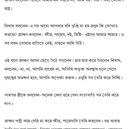
ব্রাহ্মণ বললেন– এসবে আমার মন ভরবে না, আমি বরং উঠি। অন্য কোথাও
যাই।
নিদাঘ বললেন–এ সব খাদ্যে আপনার যদি তৃপ্তি না হয় বলুন কি জোগাড়
করবো? ব্রাহ্মণ বললেন– ক্ষীর, পায়েস, দই, মিষ্টি– এইসব আমার আহার। এ
সব যখন তোমার বাড়িতে নেই, তাহলে আমি উঠি।
এই বলে ব্রাহ্মণ আসন ছেড়ে উঠে পড়লেন। হায় হায় করে উঠলেন নিদাঘ,
বললেন,–না, না, আপনি যাবেন না, অতিথি অভুক্ত অবস্থায় চলে গেলে
গৃহস্থের অমঙ্গল হবে, আপনি অপেক্ষা করুন। এখুনি সব তৈরি করে দিচ্ছি।
তারপর স্ত্রীকে বললেন–অনেক বেলা হয়ে গেল তাড়াতাড়ি সব তৈরি করে
দাও।
ব্রাহ্মণ পত্নী আর দেরি না করে ক্ষীর, পায়েসাদি তৈরি করলেন। বহু খাবার