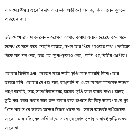
ব্রাহ্মণের উত্তর শুনে নিদাঘ আর তার পত্নী তো অবাক, কি বলবেন বুঝতে
পারছেন না।
তাই দেখে ব্রাহ্মণ বললেন– তোমরা আমার কথায় অবাক হয়েছে বলে মনে
হচ্ছে? যে মনে করে দেহাদি রয়েছে, তখন তার খিদে পাওয়ার কথা। শরীরের
দিকে যার মন নেই, তার তো ক্ষুধা-তৃষ্ণাও নেই। আমি ওই দ্বিতীয় শ্রেণীর।
তোমার দ্বিতীয় প্রশ্ন- ভোজন করে আমি তৃপ্তি লাভ করেছি কিনা? তার
উত্তরে বলি- তোমার দেওয়া অন্ন, ব্যঞ্জনাদি না খেয়ে আমার মনোমত আহার
গ্রহণ করেছি, তাই স্বাভাবিকভাবেই আমার তৃপ্তি লাভ করার কথা। আচ্ছা
তুমি বল, ভাল খাবার আর মন্দ খাবার বলে জগতে কি কিছু আছে? যখন খুব
খিদে পায় তখন ভালো-মন্দের বিচার থাকে না। সকল আহারই তৃপ্তিদায়ক
লাগে। আর যদি পেট ভর্তি থাকে তখন যে কোন সুস্বাদু খাবারই তৃপ্তি জনক
লাগে না।