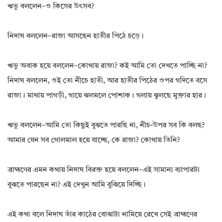
ঋভু বললেন–ও কিসের উৎসব?
নিদাঘ বললেন–রাজা আসছেন হাতীর পিঠে চড়ে।
ঋভু অবাক হয়ে বললেন–কোথায় রাজা? কই আমি তো দেখতে পাচ্ছি না?
নিদাঘ বললেন, ওই তো নীচে হাতী, আর হাতীর পিঠের ওপর গদিতে বসে
রাজা। মাথায় পাগড়ী, গায়ে ঝলমলে পোশাক। গলায় ঝুলছে মুক্তার হার।
ঋভু বললেন–আমি তো কিছুই বুঝতে পারছি না, নীচ-উপর সব কি বলছ?
আমার যেন সব গোলমাল হয়ে যাচ্ছে, কে রাজা? কোথায় তিনি?
ব্রাহ্মণের এমন কথায় নিদাঘ বিরক্ত হয়ে বললেন–এই সামান্য ব্যাপারটা
বুঝতে পারছেন না? এই দেখুন আমি বুঝিয়ে দিচ্ছি।
এই কথা বলে নিদাঘ তাঁর কাঠের বোঝাটা নামিয়ে রেখে সেই ব্রাহ্মণের