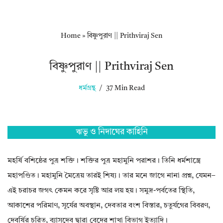
Home
»
বিষ্ণুপুরাণ || Prithviraj Sen
বিষ্ণুপুরাণ || Prithviraj Sen
ধর্মগ্রন্থ
37 Min Read
ঋভু ও নিদাঘের কাহিনি
মহর্ষি বশিষ্ঠের পুত্র শক্তি। শক্তির পুত্র মহামুনি পরাশর। তিনি ধর্মশাস্ত্রে
মহাপণ্ডিত। মহামুনি মৈত্রেয় তারই শিষ্য। তার মনে জাগে নানা প্রশ্ন, যেমন–
এই চরাচর জগৎ কেমন করে সৃষ্টি আর লয় হয়। সমুদ্র-পর্বতের স্থিতি,
আকাশের পরিমাণ, সূর্যের অবস্থান, দেবতার বংশ বিস্তার, চতুর্যগের বিবরণ,
দেবর্ষির চরিত, ব্যাসদেব দ্বারা বেদের শাখা বিভাগ ইত্যাদি।