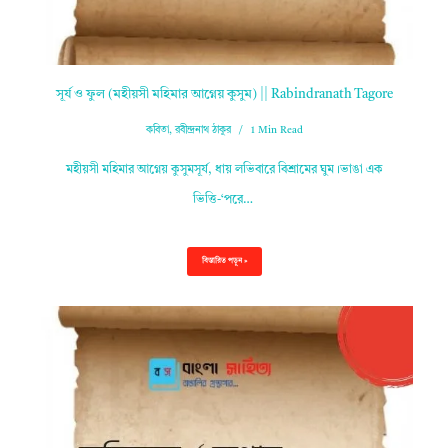
সূর্য ও ফুল (মহীয়সী মহিমার আগ্নেয় কুসুম) || Rabindranath Tagore
কবিতা
,
রবীন্দ্রনাথ ঠাকুর
1 Min Read
মহীয়সী মহিমার আগ্নেয় কুসুমসূর্য, ধায় লভিবারে বিশ্রামের ঘুম।ভাঙা এক
ভিত্তি-‘পরে…
বিস্তারিত পড়ুন »