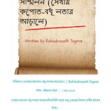
সম্মিলন (সেথায় কপোত-বধূ লতার আড়ালে) || Rabindranath Tagore
কবিতা
,
রবীন্দ্রনাথ ঠাকুর
2 Min Read
সেথায় কপোত-বধূ লতার আড়ালেদিবানিশি গাহে শুধু প্রেমের বিলাপ।নবীন চাঁদের
করে…