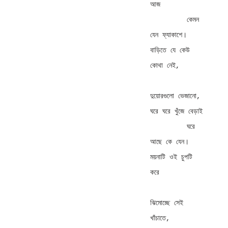
আজ 

         কেমন 
যেন ফ্যাকাশে। 

বাড়িতে যে কেউ 
কোথা নেই, 

দুয়োরগুলো ভেজানো, 

ঘরে ঘরে খুঁজে বেড়াই 

         ঘরে 
আছে কে যেন। 

ময়নাটি ওই চুপটি 
করে 

ঝিমোচ্ছে সেই 
খাঁচাতে, 
