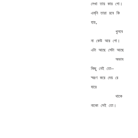
লেখা তায় কার গো। 

এম্‌নি তারা রবে কি 
হায়, 

          খুলবে 
না কেউ আর গো। 

এটা আছে সেটা আছে 

          অভাব 
কিছু নেই তো— 

স্মরণ করে দেয় রে 
যারে 

          থাকে 
নাকো সেই তো।