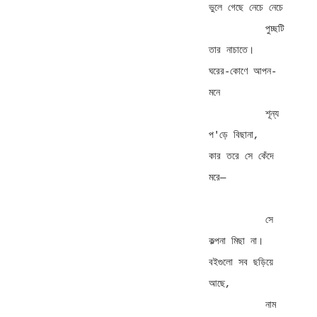
ভুলে গেছে নেচে নেচে 

          পুচ্ছটি 
তার নাচাতে। 

ঘরের-কোণে আপন-
মনে 

          শূন্য 
প'ড়ে বিছানা, 

কার তরে সে কেঁদে 
মরে— 

          সে 
কল্পনা মিছা না। 

বইগুলো সব ছড়িয়ে 
আছে, 

          নাম 