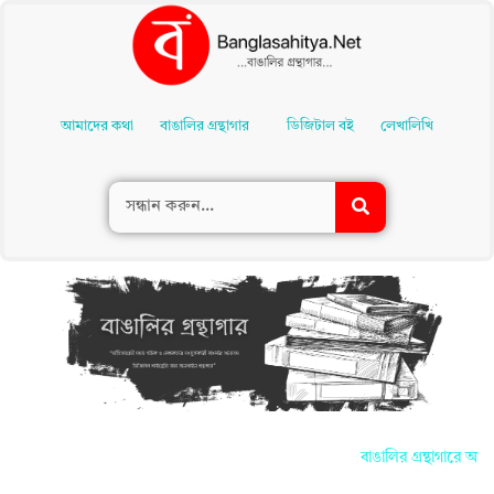
Skip
To
আমাদের কথা
বাঙালির গ্রন্থাগার
ডিজিটাল বই
লেখালিখি
Content
বাঙালির গ্রন্থাগারে আপনা