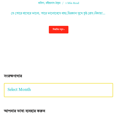
কবিতা
,
রবীন্দ্রনাথ ঠাকুর
1 Min Read
যে তোরে বাসেরে ভালো, তারে ভালোবেসে বাছা,চিরকাল সুখে তুই রোস্‌।বিদায়!…
বিস্তারিত পড়ুন »
সংরক্ষণাগার
আপনার ভাষা ব্যবহার করুন