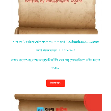
সম্মিলন (সেথায় কপোত-বধূ লতার আড়ালে) || Rabindranath Tagore
কবিতা
,
রবীন্দ্রনাথ ঠাকুর
2 Min Read
সেথায় কপোত-বধূ লতার আড়ালেদিবানিশি গাহে শুধু প্রেমের বিলাপ।নবীন চাঁদের
করে…
বিস্তারিত পড়ুন »