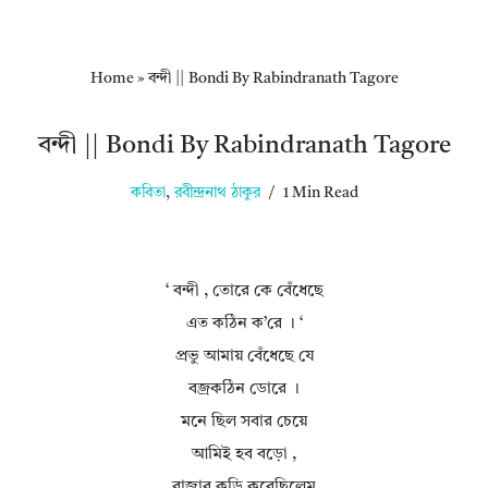
Home
»
বন্দী || Bondi By Rabindranath Tagore
বন্দী || Bondi By Rabindranath Tagore
কবিতা
,
রবীন্দ্রনাথ ঠাকুর
1 Min Read
‘ বন্দী , তোরে কে বেঁধেছে
এত কঠিন ক’রে । ‘
প্রভু আমায় বেঁধেছে যে
বজ্রকঠিন ডোরে ।
মনে ছিল সবার চেয়ে
আমিই হব বড়ো ,
রাজার কড়ি করেছিলেম