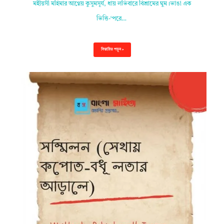
মহীয়সী মহিমার আগ্নেয় কুসুমসূর্য, ধায় লভিবারে বিশ্রামের ঘুম।ভাঙা এক
ভিত্তি-‘পরে…
বিস্তারিত পড়ুন »