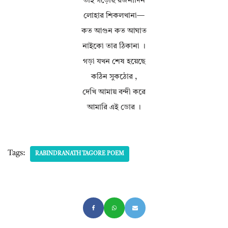
তাই গড়েছি রজনীদিন
লোহার শিকলখানা—
কত আগুন কত আঘাত
নাইকো তার ঠিকানা ।
গড়া যখন শেষ হয়েছে
কঠিন সুকঠোর ,
দেখি আমায় বন্দী করে
আমারি এই ডোর ।
Tags:
RABINDRANATH TAGORE POEM