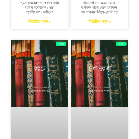
পুষ্করা (Pushkara) তর্করত্ন কালী
খাঁড়ামশাই (Kharamoshai)
পুজোয় বসেছিলেন। শুক্লা
বংশীবদন খাঁড়ার ছেলে হংসবদন–
চতুর্দশীর রাত। আশ্বিনের
যার ডাকনাম চিচিঙ্গে–সে ভ্যাঁ ভ্যাঁ
বিস্তারিত পড়ুন »
বিস্তারিত পড়ুন »
ছোটগল্প
ছোটগল্প