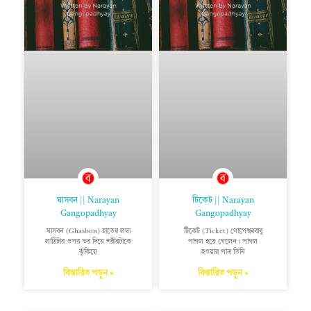
ঘাসবন || Narayan
টিকেট || Narayan
Gangopadhyay
Gangopadhyay
ঘাসবন (Ghasbon) হাতের লম্বা
টিকেট (Ticket) গোপেশ্বরবাবু
লাঠিটার ওপর ভর দিয়ে শরীরটাকে
পাগল হয়ে গেলেন। পাগল
ঝুঁকিয়ে
হওয়ার পাত্র তিনি
বিস্তারিত পড়ুন »
বিস্তারিত পড়ুন »