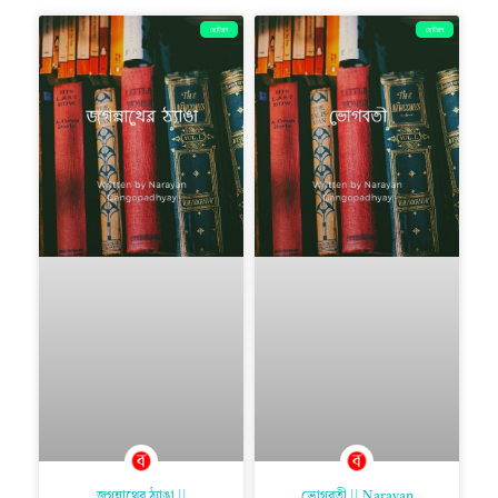
ছোটগল্প
ছোটগল্প
জগন্নাথের ঠ্যাঙা ||
ভোগবতী || Narayan