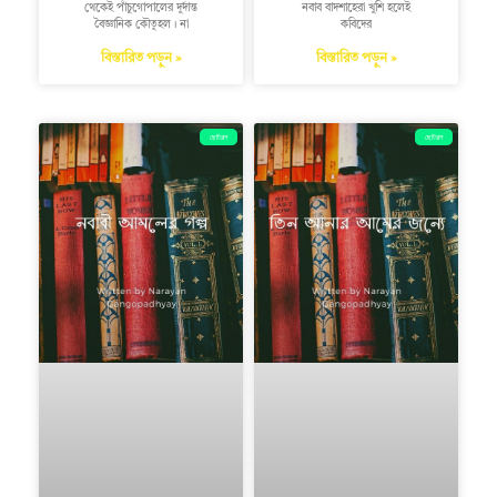
থেকেই পাঁচুগোপালের দুর্দান্ত
নবাব বাদশাহেরা খুশি হলেই
বৈজ্ঞানিক কৌতূহল। না
কবিদের
বিস্তারিত পড়ুন »
বিস্তারিত পড়ুন »
ছোটগল্প
ছোটগল্প