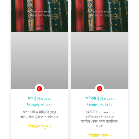
ক্ষত || Narayan
তমস্বিনী || Narayan
Gangopadhyay
Gangopadhyay
ক্ষত পাবলিক লাইব্রেরি থেকে
তমস্বিনী (Tamaswini)
আনা, পাতা মুড়িবেন না ছাপ মারা
কালীঘাটের মন্দিরে যেতে
হয়েছিল। দুর্বল গলায় বলেছিলুম,
বিস্তারিত পড়ুন »
দ্যাখো
বিস্তারিত পড়ুন »