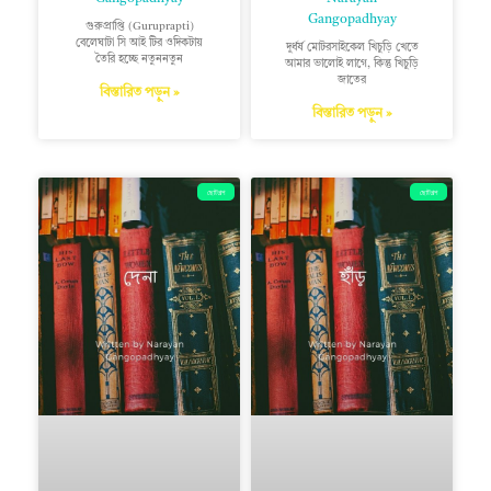
Gangopadhyay
গুরুপ্রাপ্তি (Guruprapti)
বেলেঘাটা সি আই টির ওদিকটায়
দুর্ধর্ষ মোটরসাইকেল খিচুড়ি খেতে
তৈরি হচ্ছে নতুননতুন
আমার ভালোই লাগে, কিন্তু খিচুড়ি
জাতের
বিস্তারিত পড়ুন »
বিস্তারিত পড়ুন »
ছোটগল্প
ছোটগল্প