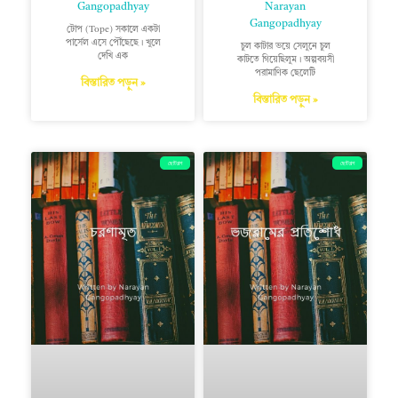
Gangopadhyay
Narayan
Gangopadhyay
টোপ (Tope) সকালে একটা
পার্সেল এসে পৌঁছেছে। খুলে
চুল কাটার ভয়ে সেলুনে চুল
দেখি এক
কাটতে গিয়েছিলুম। অল্পবয়সী
পরামাণিক ছেলেটি
বিস্তারিত পড়ুন »
বিস্তারিত পড়ুন »
ছোটগল্প
ছোটগল্প