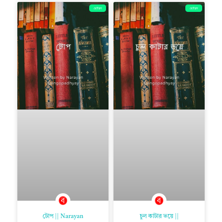
ছোটগল্প
ছোটগল্প
টোপ || Narayan
চুল কাটার ভয়ে ||