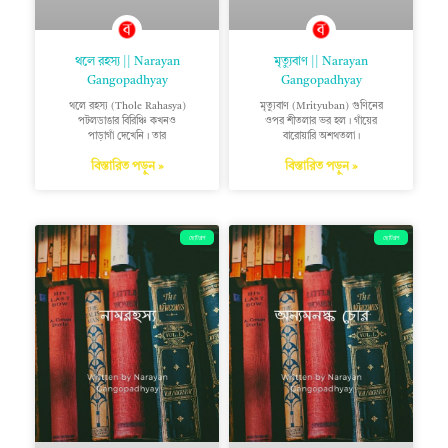
থলে রহস্য || Narayan
মৃত্যুবাণ || Narayan
Gangopadhyay
Gangopadhyay
থলে রহস্য (Thole Rahasya)
মৃত্যুবাণ (Mrityuban) গুণিনের
পটলডাঙার বিরিঞ্চি কখনও
ওপর শীতলার ভর হল। গাঁয়ের
পাড়াগাঁ দেখেনি। তার
বারোয়ারি অশথতলা।
বিস্তারিত পড়ুন »
বিস্তারিত পড়ুন »
ছোটগল্প
ছোটগল্প