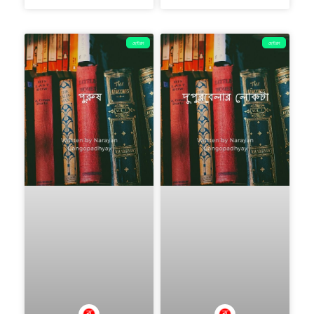
ছোটগল্প
ছোটগল্প