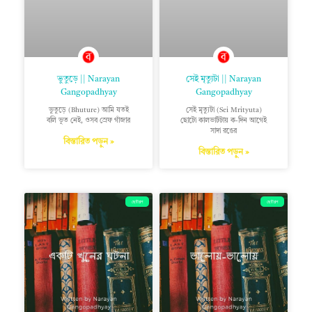
ভুতুড়ে || Narayan
সেই মৃত্যুটা || Narayan
Gangopadhyay
Gangopadhyay
ভুতুড়ে (Bhuture) আমি যতই
সেই মৃত্যুটা (Sei Mrityuta)
বলি ভূত নেই, ওসব স্রেফ গাঁজার
ছোটো কালভার্টটায় ক-দিন আগেই
সাদা রঙের
বিস্তারিত পড়ুন »
বিস্তারিত পড়ুন »
ছোটগল্প
ছোটগল্প