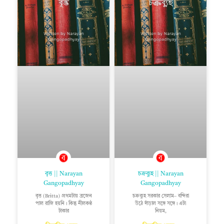
বৃত্ত || Narayan
চক্রব্যুহ || Narayan
Gangopadhyay
Gangopadhyay
বৃত্ত (Britta) প্রথমটায় ব্রজেন
চক্রব্যুহ সরকার সেলাম– বন্দিরা
পাল রাজি হয়নি। কিন্তু নীলকণ্ঠ
উঠে দাঁড়াল সঙ্গে সঙ্গে। এটা
টাকার
নিয়ম,