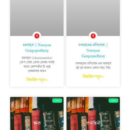
চরণামৃত || Narayan
ভজরামের প্রতিশোধ ||
Gangopadhyay
Narayan
Gangopadhyay
চরণামৃত (Charanamrita)
ক্রেপ সোল–ক্রোম লেদার–সম্রাট
ভজরামের প্রতিশোধ এক আকাশে
অ্যান্ড কোম্পানির ডি-লুক্স
দুই সূর্য কখনও শোভা পায়? উহুঁ!
দোকানদার আরও
বিস্তারিত পড়ুন »
বিস্তারিত পড়ুন »
ছোটগল্প
ছোটগল্প