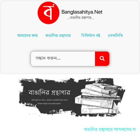
Skip
To
আমাদের কথা
বাঙালির গ্রন্থাগার
ডিজিটাল বই
লেখালিখি
Content
বাঙালির গ্রন্থাগারে আপনাদের সকলকে জানাই স