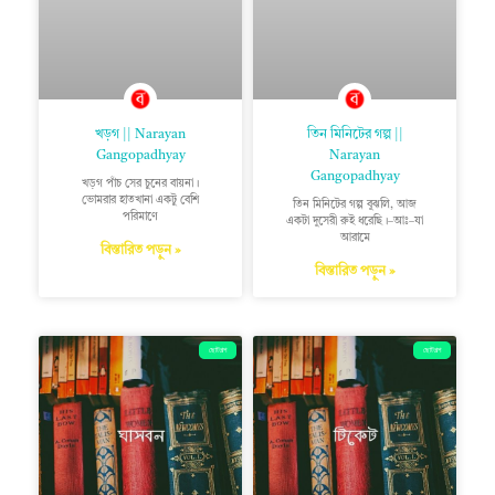
খড়গ || Narayan
তিন মিনিটের গল্প ||
Gangopadhyay
Narayan
Gangopadhyay
খড়গ পাঁচ সের চুনের বায়না।
ভোমরার হাতখানা একটু বেশি
তিন মিনিটের গল্প বুঝলি, আজ
পরিমাণে
একটা দুসেরী রুই ধরেছি।–আঃ–যা
আরামে
বিস্তারিত পড়ুন »
বিস্তারিত পড়ুন »
ছোটগল্প
ছোটগল্প