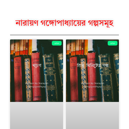
নারায়ণ গঙ্গোপাধ্যায়ের গল্পসমূহ
ছোটগল্প
ছোটগল্প