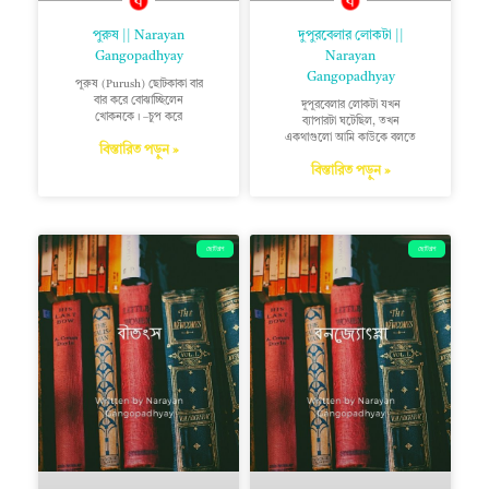
পুরুষ || Narayan
দুপুরবেলার লোকটা ||
Gangopadhyay
Narayan
Gangopadhyay
পুরুষ (Purush) ছোটকাকা বার
বার করে বোঝাচ্ছিলেন
দুপুরবেলার লোকটা যখন
খোকনকে। –চুপ করে
ব্যাপারটা ঘটেছিল, তখন
একথাগুলো আমি কাউকে বলতে
বিস্তারিত পড়ুন »
বিস্তারিত পড়ুন »
ছোটগল্প
ছোটগল্প