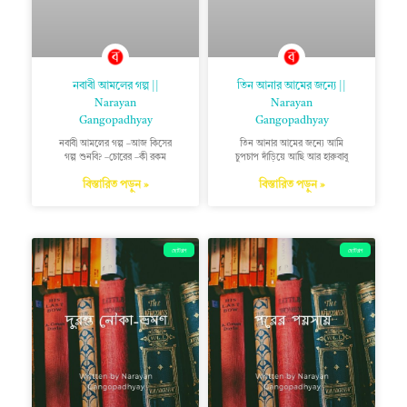
নবাবী আমলের গল্প ||
তিন আনার আমের জন্যে ||
Narayan
Narayan
Gangopadhyay
Gangopadhyay
নবাবী আমলের গল্প –আজ কিসের
তিন আনার আমের জন্যে আমি
গল্প শুনবি? –চোরের –কী রকম
চুপচাপ দাঁড়িয়ে আছি আর হারুবাবু
বিস্তারিত পড়ুন »
বিস্তারিত পড়ুন »
ছোটগল্প
ছোটগল্প