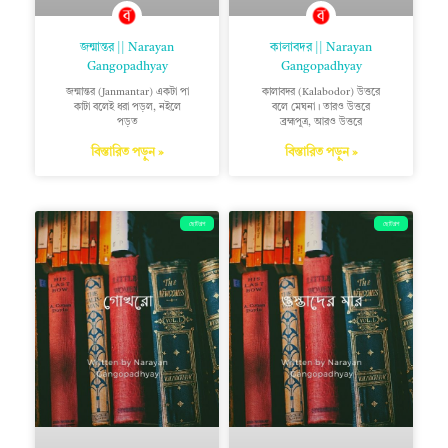
জন্মান্তর || Narayan
কালাবদর || Narayan
Gangopadhyay
Gangopadhyay
জন্মান্তর (Janmantar) একটা পা
কালাবদর (Kalabodor) উত্তরে
কাটা বলেই ধরা পড়ল, নইলে
বলে মেঘনা। তারও উত্তরে
পড়ত
ব্রহ্মপুত্র, আরও উত্তরে
বিস্তারিত পড়ুন »
বিস্তারিত পড়ুন »
ছোটগল্প
ছোটগল্প