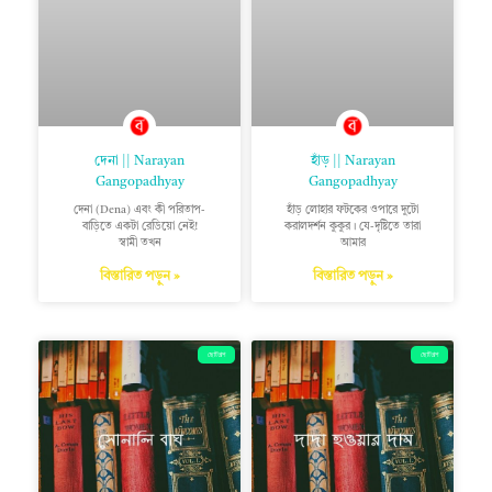
দেনা || Narayan
হাঁড় || Narayan
Gangopadhyay
Gangopadhyay
দেনা (Dena) এবং কী পরিতাপ-
হাঁড় লোহার ফটকের ওপারে দুটো
বাড়িতে একটা রেডিয়ো নেই!
করালদর্শন কুকুর। যে-দৃষ্টিতে তারা
স্বামী তখন
আমার
বিস্তারিত পড়ুন »
বিস্তারিত পড়ুন »
ছোটগল্প
ছোটগল্প