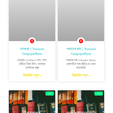
গোখরো || Narayan
ওস্তাদের মার || Narayan
Gangopadhyay
Gangopadhyay
গোখরো (Gokhro) সাপ, সাপ!
ওস্তাদের মার (Ostader Maar)
চেঁচিয়ে উঠল বিভা। সজোরে
রেলগাড়ির সঙ্গে কুঁড়ির যে এমন
ভূপতিকে ধাক্কা
আড়াআড়ি
বিস্তারিত পড়ুন »
বিস্তারিত পড়ুন »
ছোটগল্প
ছোটগল্প