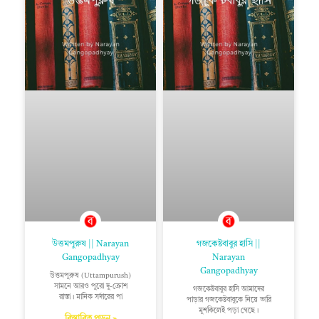
উত্তমপুরুষ || Narayan
গজকেষ্টবাবুর হাসি ||
Gangopadhyay
Narayan
Gangopadhyay
উত্তমপুরুষ (Uttampurush)
সামনে আরও পুরো দু-ক্রোশ
গজকেষ্টবাবুর হাসি আমাদের
রাস্তা। মানিক সর্দারের পা
পাড়ার গজকেষ্টবাবুকে নিয়ে ভারি
মুশকিলেই পড়া গেছে।