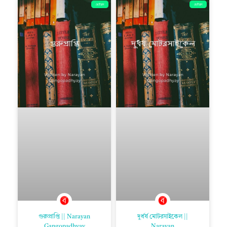
ছোটগল্প
ছোটগল্প
গুরুপ্রাপ্তি || Narayan
দুর্ধর্ষ মোটরসাইকেল ||
Gangopadhyay
Narayan