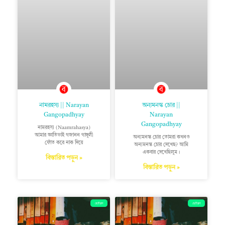
নামরহস্য || Narayan
অন্যমনস্ক চোর ||
Gangopadhyay
Narayan
Gangopadhyay
নামরহস্য (Naamrahasya)
আমার জ্ঞাতিভাই গজানন গাঙ্গুলী
অন্যমনস্ক চোর তোমরা কখনও
ফোঁত করে নাক দিয়ে
অন্যমনস্ক চোর দেখেছ? আমি
একবার দেখেছিলুম।
বিস্তারিত পড়ুন »
বিস্তারিত পড়ুন »
ছোটগল্প
ছোটগল্প