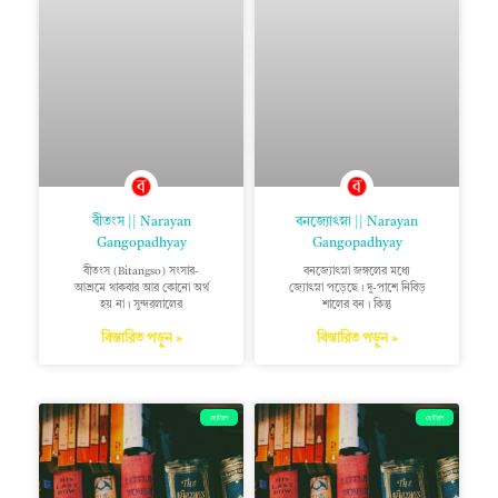
বীতংস || Narayan
বনজ্যোৎস্না || Narayan
Gangopadhyay
Gangopadhyay
বীতংস (Bitangso) সংসার-
বনজ্যোৎস্না জঙ্গলের মধ্যে
আশ্রমে থাকবার আর কোনো অর্থ
জ্যোৎস্না পড়েছে। দু-পাশে নিবিড়
হয় না। সুন্দরলালের
শালের বন। কিন্তু
বিস্তারিত পড়ুন »
বিস্তারিত পড়ুন »
ছোটগল্প
ছোটগল্প