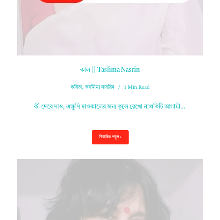
কাল || Taslima Nasrin
কবিতা
,
তসলিমা নাসরিন
1 Min Read
কী দেবে দাও, এক্ষুণি দাওকালের জন্য তুলে রেখো নাপ্রতিটি আগামী…
বিস্তারিত পড়ুন »