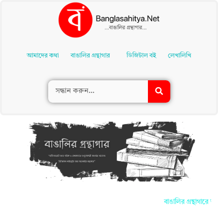
Skip
To
আমাদের কথা
বাঙালির গ্রন্থাগার
ডিজিটাল বই
লেখালিখি
Content
বাঙালির গ্রন্থাগারে আ