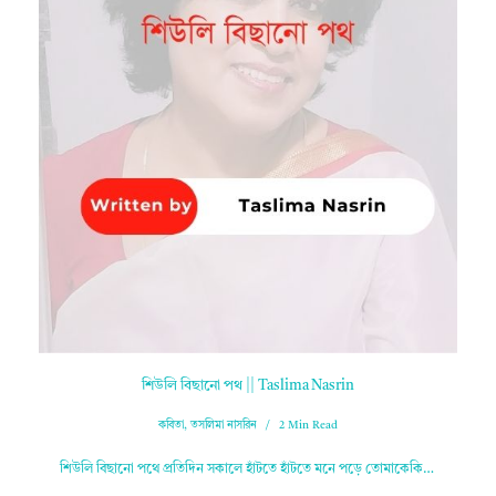
শিউলি বিছানো পথ || Taslima Nasrin
কবিতা
,
তসলিমা নাসরিন
2 Min Read
শিউলি বিছানো পথে প্ৰতিদিন সকালে হাঁটতে হাঁটতে মনে পড়ে তোমাকেকি…