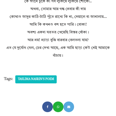
কে জানে ঢুকে কী সব লুকিয়ে লুকিয়ে শোঁকো..
অথবা, তােমার আর গন্ধ নেবার কী দায়
কোথাও জাদুর কাঠি-টাঠি পুঁতে রাখাে কি না, দেয়ালে বা জানালায়…
আমি কি কখনও বশ হতে পারি। বােকা!
অবশ্য একদা যত্রতত্র খেয়েছি বিস্তর ধোঁকা।
আর নয়! ন্যাড়া বুঝি বারবার বেলতলা যায়?
এত যে দুর্যোগ গেল, ঢের দেখা আছে, এক আমি ছাড়া কেউ নেই আমাকে
বাঁচায়।
Tags:
TASLIMA NASRIN'S POEM